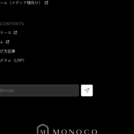
ーム（メディア様向け）
日用品
健康・美容
すべて
すべて
ひんやり今治タオル、生き返る〜
掃除・洗濯
肌・髪ケア
 CONTENTS
タオル
バスグッズ
リース
スリッパ
ひんやりグッズ
ム
防災用品
あったかグッズ
び方記事
水筒
健康グッズ
グラム（LMP）
日用品／その他
オーラルケア