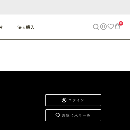
0
す
法人購入
WORK
ビジネス
ENJOY
寝具
10,000円 - 30,000円
30,000円以上
べて
すべて
すべて
すべて
らめきデスク
PC・スマホ関連
お出かけスパイス
敷き寝具
っと一息ふぅ
椅子・クッション
思い出トラベル
掛け寝具
っぱり清潔感
収納
外で過ごすって最高
パジャマ
ログイン
事へGO
ビジネス／小物
好き・・にどっぷり
枕・小物
お気に入り一覧