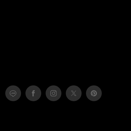
食料品
旅行・遊び
すべて
すべて
最後のひと口までキンキン
ドリンク
旅行
フード
アウトドア
旅行遊び／その他