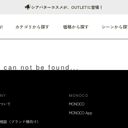
シアバターコスメが、OUTLETに登場！
!
カテゴリから探す
価格から探す
シーンから探
つめた〜い夏、どうぞ！
HEALTHY
家電
HOME
ファッション
- 3,000円
3,000円 - 5,000円
5,000円 - 10,000円
 can not be found...
OP10
すべて
すべて
すべて
すべて
す
朝までぐっすり
リビング家電
居心地のいい空間
服
ひ
商品 (新着順)
本気で休む
キッチン家電
家事ルンルン
バッグ
ほ
覧
いつも清潔
美容・健康家電
食いしん坊クラブ
靴・靴下
や
NY
MONOCO
じぶんメンテナンス
オーディオ家電
料理と団らん
レイングッズ
仕
め割引
ついて
MONOCO
おうちエクササイズ
ファッション／小物
MONOCO App
レット
の他
相談（ブランド様向け）