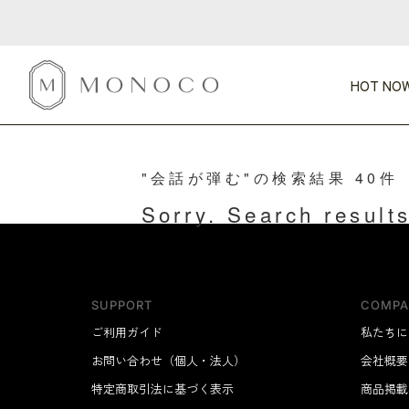
HOT NOW
"会話が弾む"の検索結果 40件
新商品
CATEGORY
PRICE
SCENE
HOT NOW!
GIFTS
インテリア
1,000円未満
1,000円 
Sorry. Search results
今週のT
カテゴリから探す
価格から探す
シーンから探す
すべて
すべて
特別な贈りもの
家具
すべての
会話が弾む
収納
特集一
気のきく手土産
照明
SUPPORT
COMPA
毎日使ってね
インテリア雑貨
ご利用ガイド
おまと
私たちに
ベランダ・庭
お問い合わせ（個人・法人）
会社概要
アウト
インテリア／そ
特定商取引法に基づく表示
商品掲載