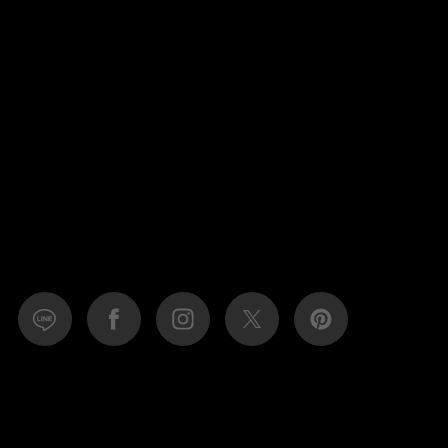
食料品
旅行・遊び
すべて
すべて
最後のひと口までキンキン
ドリンク
旅行
フード
アウトドア
旅行遊び／その他