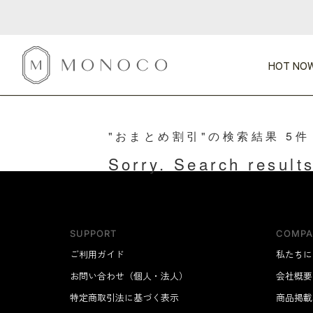
HOT NOW
"おまとめ割引"の検索結果 5件
新商品
CATEGORY
PRICE
SCENE
HOT NOW!
GIFTS
インテリア
1,000円未満
1,000円 
Sorry. Search results
今週のT
カテゴリから探す
価格から探す
シーンから探す
すべて
すべて
特別な贈りもの
家具
すべての
会話が弾む
収納
特集一
気のきく手土産
照明
SUPPORT
COMPA
毎日使ってね
インテリア雑貨
ご利用ガイド
おまと
私たちに
ベランダ・庭
お問い合わせ（個人・法人）
会社概要
アウト
インテリア／そ
特定商取引法に基づく表示
商品掲載