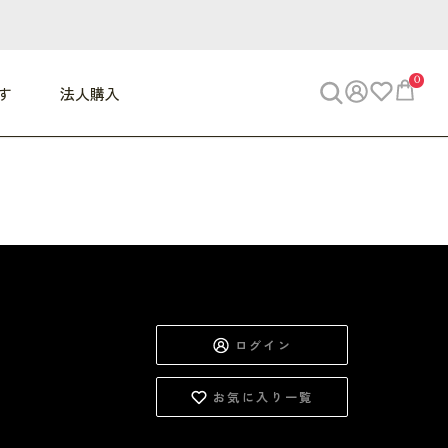
0
す
法人購入
WORK
ビジネス
ENJOY
寝具
10,000円 - 30,000円
30,000円以上
べて
すべて
すべて
すべて
らめきデスク
PC・スマホ関連
お出かけスパイス
敷き寝具
っと一息ふぅ
椅子・クッション
思い出トラベル
掛け寝具
っぱり清潔感
収納
外で過ごすって最高
パジャマ
ログイン
事へGO
ビジネス／小物
好き・・にどっぷり
枕・小物
お気に入り一覧