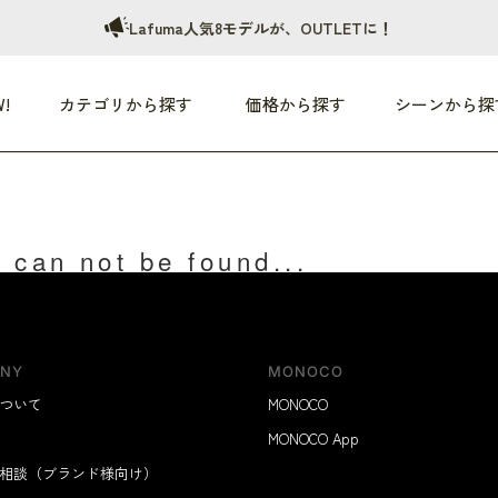
Lafuma人気8モデルが、OUTLETに！
!
カテゴリから探す
価格から探す
シーンから探
つめた〜い夏、どうぞ！
HEALTHY
家電
HOME
ファッション
- 3,000円
3,000円 - 5,000円
5,000円 - 10,000円
 can not be found...
OP10
すべて
すべて
すべて
すべて
す
朝までぐっすり
リビング家電
居心地のいい空間
服
ひ
商品 (新着順)
本気で休む
キッチン家電
家事ルンルン
バッグ
ほ
覧
いつも清潔
美容・健康家電
食いしん坊クラブ
靴・靴下
や
NY
MONOCO
じぶんメンテナンス
オーディオ家電
料理と団らん
レイングッズ
仕
め割引
ついて
MONOCO
おうちエクササイズ
ファッション／小物
MONOCO App
レット
の他
相談（ブランド様向け）