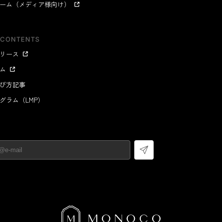
ーム（メディア様向け）
日用品
健康・美容
すべて
すべて
ひんやり今治タオル、生き返る〜
掃除・洗濯
肌・髪ケア
 CONTENTS
タオル
バスグッズ
リース
スリッパ
ひんやりグッズ
ム
防災用品
あったかグッズ
び方記事
水筒
健康グッズ
グラム（LMP）
日用品／その他
オーラルケア