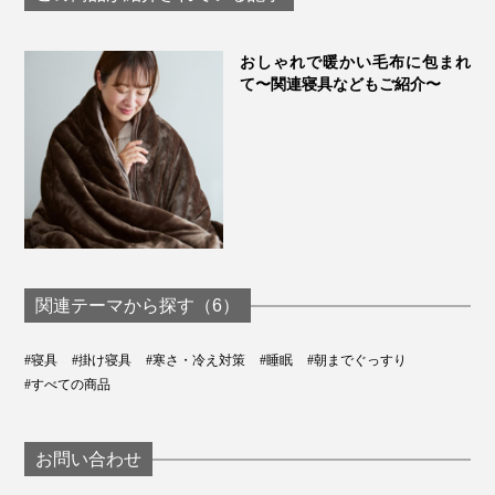
LOOM&SPOOL
おしゃれで暖かい毛布に包まれ
て〜関連寝具などもご紹介〜
関連テーマから探す（6）
#寝具
#掛け寝具
#寒さ・冷え対策
#睡眠
#朝までぐっすり
#すべての商品
お問い合わせ