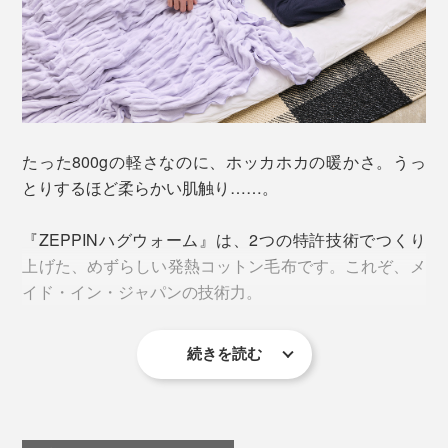
撚りをかけた綿糸を、反対方向にひねって、水溶性の糸
を撚り合せたら、熱湯に入れます。すると、糸が溶け
て“すき間”ができた分、撚りを戻そうとする糸がふくら
んでいく……。
たった800gの軽さなのに、ホッカホカの暖かさ。うっ
すき間のある糸、「スーパーZERO」を、わっか状のパ
とりするほど柔らかい肌触り……。
イル地に織ることで、繊維のあいだに、体温で暖まった
空気をたっぷり含んで、ますますホッカホカに。
『ZEPPINハグウォーム』は、2つの特許技術でつくり
上げた、めずらしい発熱コットン毛布です。これぞ、メ
イド・イン・ジャパンの技術力。
続きを読む