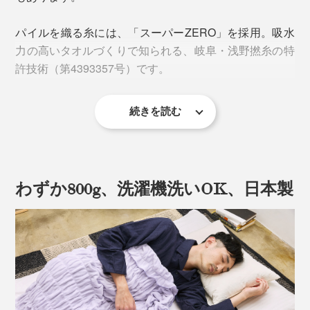
パイルを織る糸には、「スーパーZERO」を採用。吸水
力の高いタオルづくりで知られる、岐阜・浅野撚糸の特
許技術（第4393357号）です。
続きを読む
しかも、ドレープのヒダひとつひとつが、体温で暖まっ
わずか800g、洗濯機洗いOK、日本製
た空気を、たっぷりため込んでくれるから、朝までホッ
カホカ。
ひと晩中、足先までやさしく包まれる、気持ちいい暖か
さに、すっかりトリコになってしまうでしょう。