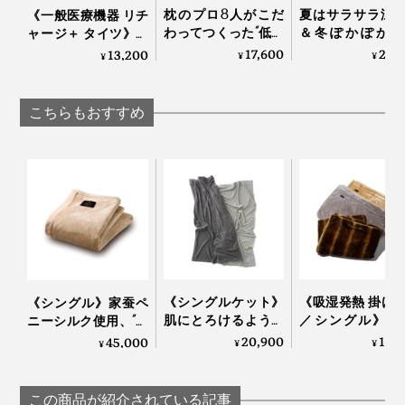
枕のプロ8人がこだ
夏はサラサラ涼
《一般医療機器 リチ
わってつくった“低め
＆冬ぽかぽか暖
ャージ＋ タイツ》寝
3センチ”の究極の枕
い、敷くだけ「
てる間に血行促進、
17,600
29,
13,200
¥
¥
¥
｜PRO-８（プロハ
分散オールシー
疲れ・コリを改善す
チ）枕 ディーブレス
敷きパッド」｜
る「リカバリーウエ
らしきしんぐ™
ア」｜VENEX
こちらもおすすめ
《シングルケット》
《吸湿発熱 掛け
《シングル》家蚕ペ
肌にとろけるような
／シングル》1
ニーシルク使用、“起
柔らかさ…コットンだ
5℃アップ！ 軽
毛の匠”が磨き上げ
20,900
13,
45,000
¥
¥
¥
から一年中使える寝
なめらかさが格
る、傑作寝具｜Silk
落ちケット
「毛布」｜CAL
Aura
「GRAU」｜
NIDO notteⅢ
この商品が紹介されている記事