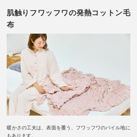
肌触りフワッフワの発熱コットン毛
布
たっぷりとしたドレープがつくる、特許のクシュクシュ
構造（第5656315号）が、横方向にグーンと伸び縮みし
て、どんな寝姿勢でも、全身にフィット。
はだけやすい首すじや肩口にも、ぴったり沿ってくれ
て、冷気が入り込むのを防いでくれます。
暖かさの工夫は、表面を覆う、フワッフワのパイル地に
もあります。