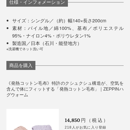
仕様・インフォメーション
サイズ：シングル／（約）幅140×長さ200cm
素材：パイル地／綿100%、基布／ポリエステル
95%・ナイロン4%・ポリウレタン1%
吸水性がいいから、繊維が水分（汗や湿気）を吸うこと
製造国／日本（石川・能登地方）
で熱が生まれる、「吸湿発熱性」も◎。
※洗濯機でネット洗い可
『ZEPPINハグウォーム』は、一般のポリエステルパイ
ネットに入れれば、洗濯機で丸洗いもできます。
商品を購入
ル地にくらべて、最高で5℃以上暖かい、という実験結
果も出ています（ユニチカガーメンテック株式会社リサ
洗うほどに、パイルの糸がふくらんで、ますますふっく
《発熱コットン毛布》特許のクシュクシュ構造が、空気を
ーチラボ調べ）
ら。糸のケバ落ちも少ないから、フワフワの風合いを永
含んで体にフィットする「発熱コットン毛布」｜ZEPPINハ
く楽しめます。
グウォーム
朝までぐっすり3つの暖かさ
14,850
円（税込）
218人がお気に入り登録