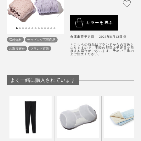
カラーを選ぶ
倉庫出荷予定日： 2026年8月13日頃
送料無料
ラッピング不可商品
＊こちらの商品はブランドからの直送と
なりますので、実際の配送は予定日を前
お取り寄せ
ブランド直送
後する場合がございます。予めご了承の
上ご注文ください。
よく一緒に購入されています
ベッドに入った瞬間も、寝返りを打っても、自然と包ま
れちゃうから、あぁ、なんて暖かい――秋や春はこれ1
枚で、真冬は羽毛布団を足して、ずっと“包まれる安心
さらに、空気をふくんだコットン毛布だから、肌に触れ
感”を味わってください。
ると、ホワンと柔らかい。ずっと触っていたくなるよう
な肌触りです。