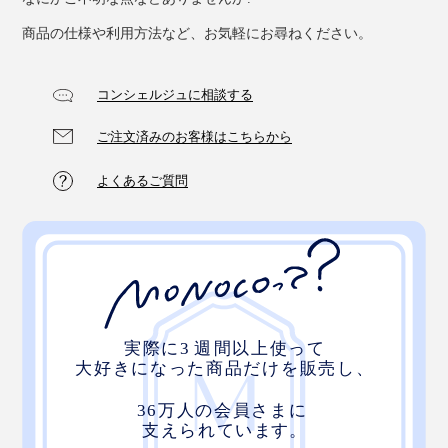
商品の仕様や利用方法など、お気軽にお尋ねください。
コンシェルジュに相談する
ご注文済みのお客様はこちらから
たっぷりの空気が、体温もため込んでくれるので、おだ
やかな暖かさが、朝まで続きます。
よくあるご質問
パイル地は、綿100％で、吸放湿性もバツグン。寝汗を
かいても、しっかり吸って、放出してくれるから、一晩
中、肌ざわりサラサラです。