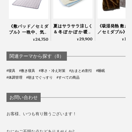
『スーパーZERO』で編むことで、糸と糸の間に、パイ
ル地のループの間に、伸縮生地の間に、それぞれたっぷ
り空気を含んで、「ふっくら立ち上がるパイル」を実現
夏はサラサラ涼しく
《吸湿発熱 敷き
《敷パッド／セミダ
＆冬ぽかぽか暖か
／セミダブル》1
しました。
ブル》一晩中、気持
い、敷くだけ「体圧
5℃アップ！ 軽
ちいいヒンヤリ感が
29,900
12,
24,750
¥
¥
¥
分散オールシーズン
なめらかさが格
続く、宇宙服素材を
敷きパッド」｜すば
「毛布」｜CAL
応用した「冷たい布
らしきしんぐ™
NIDO notteⅢ
団」｜The ICE 27
関連テーマから探す（8）
#寝具
#敷き寝具
#寒さ・冷え対策
#おまとめ割引
#睡眠
#体調管理
#朝までぐっすり
#すべての商品
お問い合わせ
お客様、いつも有り難うございます！
なにかご不明な点などありませんか?