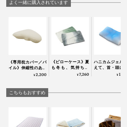
パイルケット」｜
ーパイルケット
ーパイルケット」｜
よく一緒に購入されています
ZEPPINパイル
ZEPPINパイル
ZEPPINパイル
敷パッドの四隅には、取りつけ用のゴムつき
ループの目が細かいので、ふんわり柔らかい肌触り。シ
ンカーという丸編み機で編んでいるので、伸縮性もあっ
て、ますます柔らかい。
《ピローケース》夏
ハニカムジェル
《専用枕カバー／パ
も冬も、気持ちい
えて、首・頭に
イル》伸縮性のある
『ZEPPINパイル』はケバ落ちが少ないから、ヘタリにくく、ふんわり感が長持ち
い！綿毛布の自然な
ゅフィットする
シンカーパイル使
7,260
13,
2,200
する
¥
¥
¥
柔らかさ｜FLOOD
んやり枕（専用
用、肌に触れる部分
OF LIGHT（LOOM＆
ー付き）」｜LUP
コットン100％の枕カ
まるで、雲に寝転んだような、フッカフカの寝心地と、
SPOOL）
バー｜YOKONEGU
こちらもおすすめ
おだやかな春のような暖かさを実現した『ZEPPINパイ
Premium
ル』。新感覚の心地よさで、よい夢を。