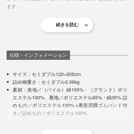
らかさ、どうして？
ます。
洗うたびに『スーパーZERO』の糸がふくらむので、使
『ZEPPINパイル』は、表側のパイル地に、“ふくらむ
い始めよりふっくら柔らかい感触に育ちます。
続きを読む
糸”と呼ばれる『スーパーZERO』を採用しているから。
仕様・インフォメーション
サイズ：セミダブル120×205cm
詰め物重さ：セミダブル0.36kg
素材：表地／（パイル）綿100%・（グランド）ポリ
エステル100%、裏地／ポリエステル65%・綿35% 詰
めもの／ポリエステル100% ※裏面四隅ゴムバンド付
き／詰めもの／ポリエステル100%
製造国：日本
※洗濯機可（ネット使用）・酸素系漂白可（塩素系漂白は不可）・タンブル
乾燥不可・自然乾燥（日陰干し）・アイロン不可・石油系による弱いドラ
『スーパーZERO』は、吸水力の高いタオルづくりで知
MONOCOで人気を誇る、夏用の8重ガーゼケット
イクリーニング可