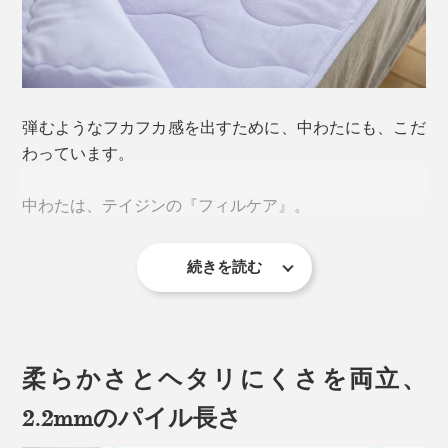
弾むようなフカフカ感を出すために、中わたにも、こだ
わっています。
従来のパイル地のケットといえば、いわゆるタオルのよ
中わたは、テイジンの『フィルケア』。
うに、表地をひと目ひと目、ループ状に織った薄手のタ
オルケットが一般的です。
続きを読む
「3孔中空構造」の繊維を、らせん状に仕立てた糸でつ
使っているうちに、パイルが寝てしまったり、固まって
くった中わたは、軽くて暖か、ふっくらとしたボリュー
ゴワゴワしたりしがちでした。
ム感が特長です。しかも、抗菌防臭・洗濯耐久性にすぐ
れています。
柔らかさとヘタリにくさを両立、
『ZEPPINパイル』は違います。
2.2mmのパイル長さ
もうひと月以上、『ZEPPINパイル』で寝ていますが、