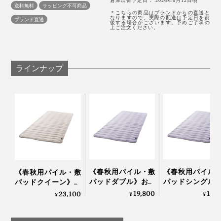
倉庫出荷予定日： 2026年8月12日頃
送料無料
ラッピング不可商品
水溶性の繊維が溶けて、すき間ができた分、“ふくらむ糸”『スーパーZERO』
＊こちらの商品はブランドからの直送と
なりますので、実際の配送は予定日を前
ブランド直送
後する場合がございます。予めご了承の
上ご注文ください。
空気をたっぷり含んだ『スーパーZERO』で、「シンカ
ーパイル編み」をしています。
タオルのような、両面パイル生地と違って、表面だけに
ラインナップ
ループがあって、裏面は平らな編地です。
『ZEPPINパイル』は、フッカフカの柔らかさととも
に、ケバ落ちが少ない耐久性との両立をめざして、試作
をくり返し、パイル地のループ長さを2.2mmでつくりま
した。
ループが短いと、ふんわり感が物足りない。長いと、ケ
《春秋用パイル・敷
《春秋用パイル
《春秋用パイル・敷
バ落ちが増えて、ヘタリやすくなることから、2.2mmと
パッドダブル》おだ
パッドシングル
パッドクイーン》お
やかな春の暖かさ…空
だやかな春の暖か
いうパイル長さを極めた逸品です。
だやかな春の暖かさ…
19,800
13,
23,100
¥
¥
¥
気を含んでフッカフ
空気を含んでフ
空気を含んでフッカ
カになる「シンカー
フカになる「シ
フカになる「シンカ