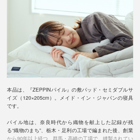
毎晩布団に入るたびに、新鮮なふっくら感に驚いていま
す。
本品は、『ZEPPINパイル』の敷パッド・セミダブルサ
イズ（120×205cm）。メイド・イン・ジャパンの寝具
です。
パイル地は、奈良時代から織物を献上した記録が残
汗をかいたり汚れたりしたら、洗濯機で丸洗いOK。た
る“織物のまち”、栃木・足利の工場で編まれた後、創業
たんだ『ZEPPINパイル』をネットに入れて、そのまま
しかも、洗ってもフッカフカの寝心地が続く……この柔
から90年以上経つ、群馬・高崎の工場で、縫製されてい
洗濯機へ。