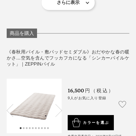
さらに表示
られる、岐阜・浅野撚糸の特許技術。
『
ZEPPINハグエアー
』、冬用の発熱くしゅくしゅ毛布
《ZEPPINシリーズ比較》
『
ZEPPINハグウォーム
』に続く、春秋用の絶品ケット
※『ZEPPINハグエアー』は
こちら
、『ZEPPINハグウォーム』は
こちら
か
撚りをかけた綿糸を、反対方向にひねって、水溶性の糸
ら、それぞれ商品ページをご覧いただけます。
として、『ZEPPINパイル』は生まれました。
を撚り合せたら、熱湯に入れます。すると、糸が溶け
商品を購入
て“すき間”ができた分、撚りを戻そうとする糸がふくら
『ZEPPIN』シリーズのメーカーである、ディーブレス
んでいく……。
の社長、今井徳英氏は、実家が毛布工場という、寝具の
《春秋用パイル・敷パッドセミダブル》おだやかな春の暖
プロ。
かさ…空気を含んでフッカフカになる「シンカーパイルケ
ット」｜ZEPPINパイル
伸縮性があって柔らかい「シンカーパイル編み」の風合
いが好きで、『スーパーZERO』の糸と出会ったことか
ら、理想のシンカーパイルケットを求めて、『ZEPPIN
16,500
円（税込）
パイル』を開発したそうです。
9人がお気に入り登録
カラーを選ぶ