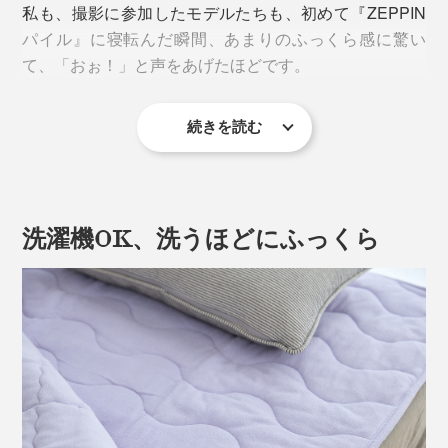
私も、撮影に参加したモデルたちも、初めて『ZEPPIN
パイル』に寝転んだ瞬間、あまりのふっくら感に驚い
て、「おぉ！」と声をあげたほどです。
続きを読む
しかも、“おだやかな春”のように、心地よい暖かさ。暖
かい日と、冷え込む日が交互に続いた3月も、
『ZEPPINパイル』のケットと敷パッドに挟まれて、気
持ちよく過ごせました。
洗濯機OK、洗うほどにふっくら
フッカフカの柔らかさと、心地よい暖かさにこだわった
『ZEPPINパイル』。