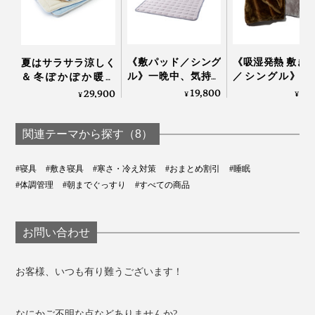
『スーパーZERO』で編むことで、糸と糸の間に、パイ
ル地のループの間に、伸縮生地の間に、それぞれたっぷ
り空気を含んで、「ふっくら立ち上がるパイル」を実現
《敷パッド／シング
《吸湿発熱 敷き
夏はサラサラ涼しく
ル》一晩中、気持ち
／シングル》1
しました。
＆冬ぽかぽか暖か
いいヒンヤリ感が続
5℃アップ！ 軽
い、敷くだけ「体圧
19,800
9,
29,900
¥
¥
¥
く、宇宙服素材を応
なめらかさが格
分散オールシーズン
用した「冷たい布
「毛布」｜CAL
敷きパッド」｜すば
団」｜The ICE 27
NIDO notteⅢ
らしきしんぐ™
関連テーマから探す（8）
#寝具
#敷き寝具
#寒さ・冷え対策
#おまとめ割引
#睡眠
#体調管理
#朝までぐっすり
#すべての商品
お問い合わせ
お客様、いつも有り難うございます！
なにかご不明な点などありませんか?