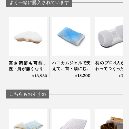
パイルケット」｜
カーパイルケッ
ーパイルケット」｜
よく一緒に購入されています
ZEPPINパイル
｜ZEPPINパイル
ZEPPINパイル
敷パッドの四隅には、取りつけ用のゴムつき
ループの目が細かいので、ふんわり柔らかい肌触り。シ
ンカーという丸編み機で編んでいるので、伸縮性もあっ
て、ますます柔らかい。
ハニカムジェルで支
枕のプロ8人が
高さ調節も可能、
えて、首・頭にむに
わってつくった“
腕・肩が痛くなりに
『ZEPPINパイル』はケバ落ちが少ないから、ヘタリにくく、ふんわり感が長持ち
ゅフィットする「ひ
3センチ”の究極
くい「横向き寝 専用
13,200
17,
13,980
する
¥
¥
¥
んやり枕（専用カバ
｜PRO-８（プ
枕」｜YOKONEGU
ー付き）」｜LUPO
チ）枕 ディーブレ
Premium
まるで、雲に寝転んだような、フッカフカの寝心地と、
こちらもおすすめ
おだやかな春のような暖かさを実現した『ZEPPINパイ
ル』。新感覚の心地よさで、よい夢を。