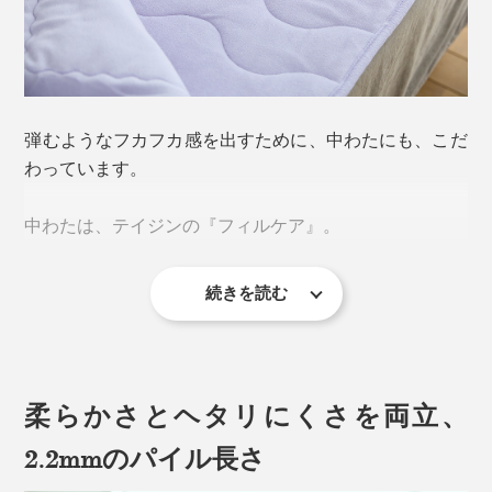
弾むようなフカフカ感を出すために、中わたにも、こだ
わっています。
従来のパイル地のケットといえば、いわゆるタオルのよ
中わたは、テイジンの『フィルケア』。
うに、表地をひと目ひと目、ループ状に織った薄手のタ
オルケットが一般的です。
続きを読む
「3孔中空構造」の繊維を、らせん状に仕立てた糸でつ
使っているうちに、パイルが寝てしまったり、固まって
くった中わたは、軽くて暖か、ふっくらとしたボリュー
ゴワゴワしたりしがちでした。
ム感が特長です。しかも、抗菌防臭・洗濯耐久性にすぐ
れています。
柔らかさとヘタリにくさを両立、
『ZEPPINパイル』は違います。
2.2mmのパイル長さ
もうひと月以上、『ZEPPINパイル』で寝ていますが、