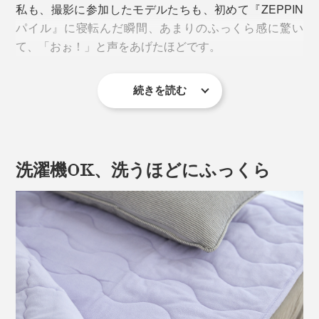
私も、撮影に参加したモデルたちも、初めて『ZEPPIN
パイル』に寝転んだ瞬間、あまりのふっくら感に驚い
て、「おぉ！」と声をあげたほどです。
続きを読む
しかも、“おだやかな春”のように、心地よい暖かさ。暖
かい日と、冷え込む日が交互に続いた3月も、
『ZEPPINパイル』のケットと敷パッドに挟まれて、気
持ちよく過ごせました。
洗濯機OK、洗うほどにふっくら
フッカフカの柔らかさと、心地よい暖かさにこだわった
『ZEPPINパイル』。