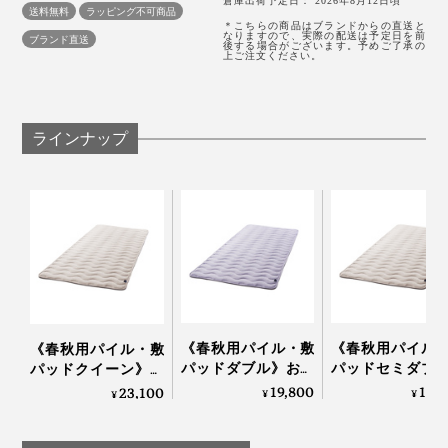
倉庫出荷予定日： 2026年8月12日頃
送料無料
ラッピング不可商品
水溶性の繊維が溶けて、すき間ができた分、“ふくらむ糸”『スーパーZERO』
＊こちらの商品はブランドからの直送と
なりますので、実際の配送は予定日を前
ブランド直送
後する場合がございます。予めご了承の
上ご注文ください。
空気をたっぷり含んだ『スーパーZERO』で、「シンカ
ーパイル編み」をしています。
タオルのような、両面パイル生地と違って、表面だけに
ラインナップ
ループがあって、裏面は平らな編地です。
『ZEPPINパイル』は、フッカフカの柔らかさととも
に、ケバ落ちが少ない耐久性との両立をめざして、試作
をくり返し、パイル地のループ長さを2.2mmでつくりま
した。
ループが短いと、ふんわり感が物足りない。長いと、ケ
《春秋用パイル・敷
《春秋用パイル
《春秋用パイル・敷
バ落ちが増えて、ヘタリやすくなることから、2.2mmと
パッドダブル》おだ
パッドセミダブ
パッドクイーン》お
やかな春の暖かさ…空
おだやかな春の
いうパイル長さを極めた逸品です。
だやかな春の暖かさ…
19,800
16,
23,100
¥
¥
¥
気を含んでフッカフ
さ…空気を含んで
空気を含んでフッカ
カになる「シンカー
カフカになる「
フカになる「シンカ