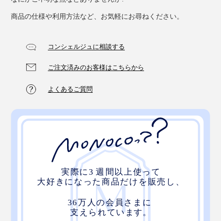
商品の仕様や利用方法など、お気軽にお尋ねください。
コンシェルジュに相談する
ご注文済みのお客様はこちらから
たっぷりの空気が、体温もため込んでくれるので、おだ
やかな暖かさが、朝まで続きます。
よくあるご質問
パイル地は、綿100％で、吸放湿性もバツグン。寝汗を
かいても、しっかり吸って、放出してくれるから、一晩
中、肌ざわりサラサラです。