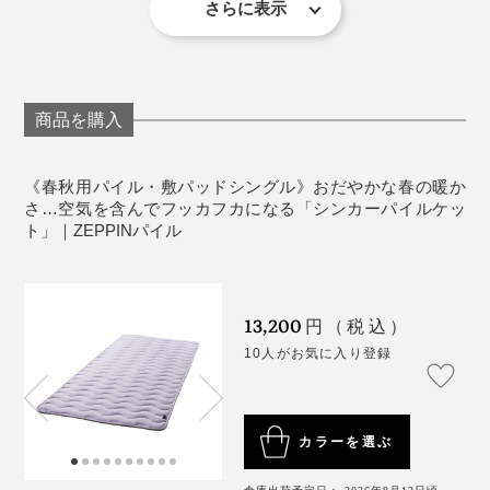
さらに表示
られる、岐阜・浅野撚糸の特許技術。
『
ZEPPINハグエアー
』、冬用の発熱くしゅくしゅ毛布
《ZEPPINシリーズ比較》
『
ZEPPINハグウォーム
』に続く、春秋用の絶品ケット
※『ZEPPINハグエアー』は
こちら
、『ZEPPINハグウォーム』は
こちら
か
撚りをかけた綿糸を、反対方向にひねって、水溶性の糸
ら、商品ページをそれぞれご覧いただけます。
として、『ZEPPINパイル』は生まれました。
を撚り合せたら、熱湯に入れます。すると、糸が溶け
商品を購入
て“すき間”ができた分、撚りを戻そうとする糸がふくら
『ZEPPIN』シリーズのメーカーである、ディーブレス
んでいく……。
の社長、今井徳英氏は、実家が毛布工場という、寝具の
《春秋用パイル・敷パッドシングル》おだやかな春の暖か
プロ。
さ…空気を含んでフッカフカになる「シンカーパイルケッ
ト」｜ZEPPINパイル
伸縮性があって柔らかい「シンカーパイル編み」の風合
いが好きで、『スーパーZERO』の糸と出会ったことか
ら、理想のシンカーパイルケットを求めて、『ZEPPIN
13,200
円（税込）
パイル』を開発したそうです。
10人がお気に入り登録
カラーを選ぶ