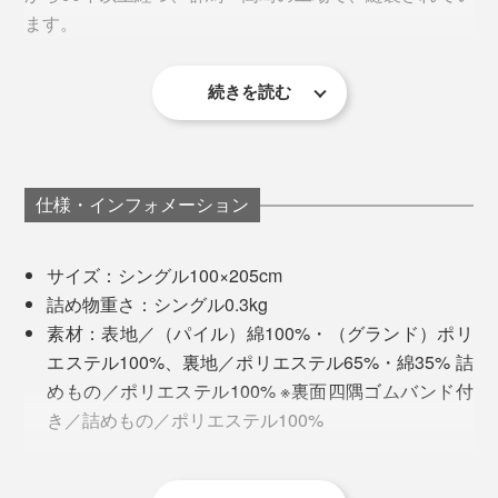
らかさ、どうして？
ます。
洗うたびに『スーパーZERO』の糸がふくらむので、使
『ZEPPINパイル』は、表側のパイル地に、“ふくらむ
い始めよりふっくら柔らかい感触に育ちます。
続きを読む
糸”と呼ばれる『スーパーZERO』を採用しているから。
仕様・インフォメーション
サイズ：シングル100×205cm
詰め物重さ：シングル0.3kg
素材：表地／（パイル）綿100%・（グランド）ポリ
エステル100%、裏地／ポリエステル65%・綿35% 詰
めもの／ポリエステル100% ※裏面四隅ゴムバンド付
き／詰めもの／ポリエステル100%
製造国：日本
※洗濯機可（ネット使用）・酸素系漂白可（塩素系漂白は不可）・タンブル
乾燥不可・自然乾燥（日陰干し）・アイロン不可・石油系による弱いドラ
『スーパーZERO』は、吸水力の高いタオルづくりで知
MONOCOで人気を誇る、夏用の8重ガーゼケット
イクリーニング可