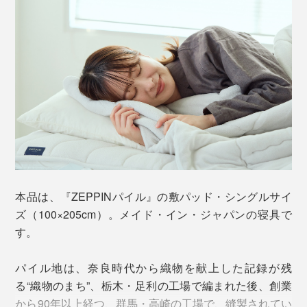
毎晩布団に入るたびに、新鮮なふっくら感に驚いていま
す。
本品は、『ZEPPINパイル』の敷パッド・シングルサイ
ズ（100×205cm）。メイド・イン・ジャパンの寝具で
す。
パイル地は、奈良時代から織物を献上した記録が残
汗をかいたり汚れたりしたら、洗濯機で丸洗いOK。た
る“織物のまち”、栃木・足利の工場で編まれた後、創業
たんだ『ZEPPINパイル』をネットに入れて、そのまま
しかも、洗ってもフッカフカの寝心地が続く……この柔
から90年以上経つ、群馬・高崎の工場で、縫製されてい
洗濯機へ。