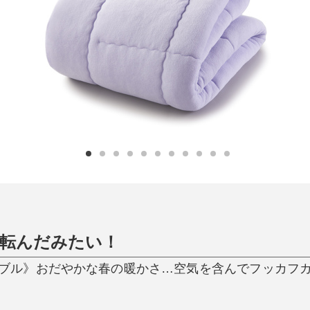
日用品
健康・美容
すべて
すべて
ひんやり今治タオル、生き返る〜
掃除・洗濯
肌・髪ケア
タオル
バスグッズ
スリッパ
ひんやりグッズ
防災用品
あったかグッズ
水筒
健康グッズ
日用品／その他
オーラルケア
寝転んだみたい！
ブル》おだやかな春の暖かさ…空気を含んでフッカフ