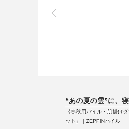
キッチン
すべて
調理家電
調理器具
食器
タオル・ふきん
キッチン雑貨
“あの夏の雲”に、
《春秋用パイル・肌掛けダ
ット」｜ZEPPINパイル