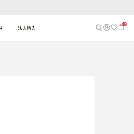
0
す
法人購入
WORK
ビジネス
ENJOY
寝具
10,000円 - 30,000円
30,000円以上
べて
すべて
すべて
すべて
らめきデスク
PC・スマホ関連
お出かけスパイス
敷き寝具
っと一息ふぅ
椅子・クッション
思い出トラベル
掛け寝具
っぱり清潔感
収納
外で過ごすって最高
パジャマ
事へGO
ビジネス／小物
好き・・にどっぷり
枕・小物