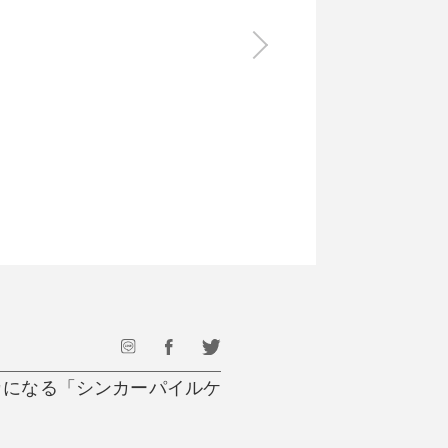
食料品
旅行・遊び
すべて
すべて
最後のひと口までキンキン
ドリンク
旅行
フード
アウトドア
旅行遊び／その他
カになる「シンカーパイルケ