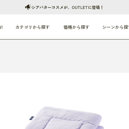
シアバターコスメが、OUTLETに登場！
!
カテゴリから探す
価格から探す
シーンから探
つめた〜い夏、どうぞ！
HEALTHY
家電
HOME
ファッション
- 3,000円
3,000円 - 5,000円
5,000円 - 10,000円
OP10
すべて
すべて
すべて
すべて
す
朝までぐっすり
リビング家電
居心地のいい空間
服
ひ
商品 (新着順)
本気で休む
キッチン家電
家事ルンルン
バッグ
ほ
覧
いつも清潔
美容・健康家電
食いしん坊クラブ
靴・靴下
や
じぶんメンテナンス
オーディオ家電
料理と団らん
レイングッズ
仕
め割引
おうちエクササイズ
ファッション／小物
レット
の他