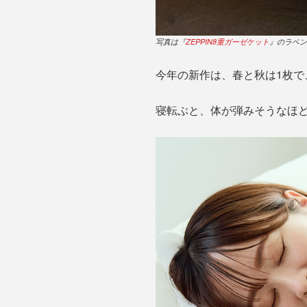
写真は『
ZEPPIN8重ガーゼケット
』のラベン
今年の新作は、春と秋は1枚で
寝転ぶと、体が弾みそうなほど