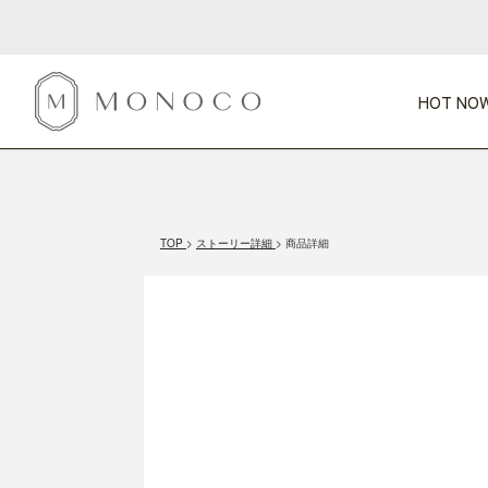
HOT NOW
新商品
CATEGORY
PRICE
SCENE
HOT NOW!
GIFTS
インテリア
1,000円未満
1,000円 
TOP
ストーリー詳細
商品詳細
今週のT
カテゴリから探す
価格から探す
シーンから探す
すべて
すべて
特別な贈りもの
家具
すべての
会話が弾む
収納
特集一
気のきく手土産
照明
毎日使ってね
インテリア雑貨
おまと
ベランダ・庭
アウト
インテリア／そ