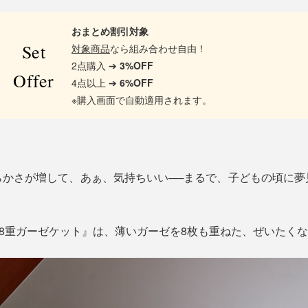
おまとめ割引対象
Set
対象商品
なら組み合わせ自由！
2点購入 ➔
3%OFF
Offer
4点以上 ➔
6%OFF
※購入画面で自動適用されます。
らかさが増して、あぁ、気持ちいい──まるで、子どもの頃に夢
IN8重ガーゼケット』は、薄いガーゼを8枚も重ねた、ぜいたく