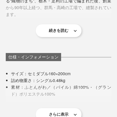
る“織物のまち”、栃木・足利の工場で編まれた後、創業
たんだ『ZEPPINパイル』をネットに入れて、そのまま
『ZEPPINパイル』は、表側のパイル地に、“ふくらむ
から90年以上経つ、群馬・高崎の工場で、縫製されてい
洗濯機へ。
糸”と呼ばれる『スーパーZERO』を採用しているから。
ます。
洗うたびに『スーパーZERO』の糸がふくらむので、使
い始めよりふっくら柔らかい感触に育ちます。
続きを読む
仕様・インフォメーション
サイズ：セミダブル160×200cm
詰め物重さ：シングル0.48kg
素材：ふとんがわ／（パイル）綿100%・（グラン
ド）ポリエステル100%
『スーパーZERO』は、吸水力の高いタオルづくりで知
詰めもの／ポリエステル100%
られる、岐阜・浅野撚糸の特許技術。
製造国：日本
※洗濯機可（ネット使用）・酸素系漂白可（塩素系漂白は不可）・タンブル
さらに表示
乾燥不可・自然乾燥（日陰干し）・アイロン不可・石油系による弱いドラ