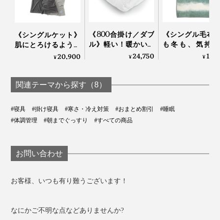
《800合掛け／ダブ
《シングル毛布
《シングルケット》
ル》軽い！暖かい！
も冬も、気持ち
肌にとろけるような
プロ向け防寒着から
い！綿毛布の自
柔らかさ…コットンだ
24,750
18,
20,900
¥
¥
¥
生まれた「人工羽毛
柔らかさ｜FLO
から一年中使える寝
布団」｜プリマロフ
OF LIGHT（LOO
落ちケット
ト
SPOOL）
「GRAU」｜
関連テーマから探す（8）
LOOM&SPOOL
#寝具
#掛け寝具
#寒さ・冷え対策
#おまとめ割引
#睡眠
#体調管理
#朝までぐっすり
#すべての商品
たっぷりの空気が、体温もため込んでくれるので、おだ
やかな暖かさが、朝まで続きます。
お問い合わせ
パイル地は、綿100％で、吸放湿性もバツグン。寝汗を
かいても、しっかり吸って、放出してくれるから、一晩
お客様、いつも有り難うございます！
中、肌ざわりサラサラです。
なにかご不明な点などありませんか?