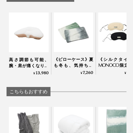
ZEPPINパイル
｜ZEPPINパイル
ZEPPINパイル
『スーパーZERO』で編むことで、糸と糸の間に、パイ
ル地のループの間に、伸縮生地の間に、それぞれたっぷ
り空気を含んで、「ふっくら立ち上がるパイル」を実現
《ピローケース》夏
《シルクタイプ
高さ調節も可能、
も冬も、気持ちい
MONOCO限定
腕・肩が痛くなりに
しました。
い！綿毛布の自然な
働きすぎの目は
くい「横向き寝 専用
7,260
3,
13,980
¥
¥
¥
柔らかさ｜FLOOD
て“ホンワカ幸せ
枕」｜YOKONEGU
『ZEPPINパイル』はケバ落ちが少ないから、ヘタリにくく、ふんわり感が長持
OF LIGHT（LOOM＆
一晩中着けても
Premium
ちする
SPOOL）
な「アイマスク
こちらもおすすめ
IONDOCTOR
まるで、雲に寝転んだような、フッカフカの寝心地と、
おだやかな春のような暖かさを実現した『ZEPPINパイ
ル』。新感覚の心地よさで、よい夢を。