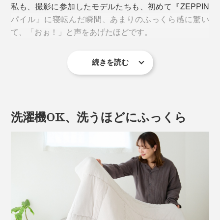
私も、撮影に参加したモデルたちも、初めて『ZEPPIN
パイル』に寝転んだ瞬間、あまりのふっくら感に驚い
て、「おぉ！」と声をあげたほどです。
続きを読む
しかも、“おだやかな春”のように、心地よい暖かさ。暖
かい日と、冷え込む日が交互に続いた3月も、
『ZEPPINパイル』のケットと敷パッドに挟まれて、気
持ちよく過ごせました。
洗濯機OK、洗うほどにふっくら
フッカフカの柔らかさと、心地よい暖かさにこだわった
『ZEPPINパイル』。