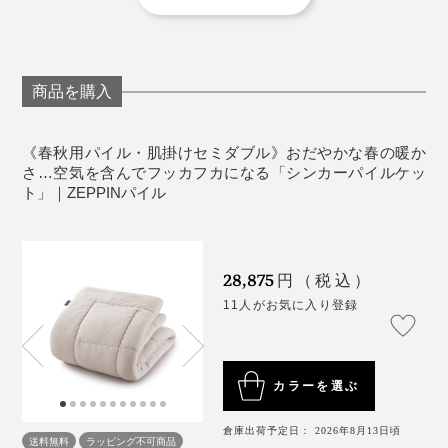
イクリーニング可
撚りをかけた綿糸を、反対方向にひねって、水溶性の糸
MONOCOで人気を誇る、夏用の8重ガーゼケット
を撚り合せたら、熱湯に入れます。すると、糸が溶け
《ZEPPINシリーズ比較》
『
ZEPPINハグエアー
』、冬用の発熱くしゅくしゅ毛布
て“すき間”ができた分、撚りを戻そうとする糸がふくら
※『ZEPPINハグエアー』は
こちら
、『ZEPPINハグウォ
ーム』は
こちら
から、それぞれ商品ページをご覧いただ
『
ZEPPINハグウォーム
』に続く、春秋用の絶品ケット
んでいく……。
商品を購入
けます。
として、『ZEPPINパイル』は生まれました。
《春秋用パイル・肌掛けセミダブル》おだやかな春の暖か
『ZEPPIN』シリーズのメーカーである、ディーブレス
さ…空気を含んでフッカフカになる「シンカーパイルケッ
の社長、今井徳英氏は、実家が毛布工場という、寝具の
ト」｜ZEPPINパイル
プロ。
伸縮性があって柔らかい「シンカーパイル編み」の風合
28,875
円（税込）
いが好きで、『スーパーZERO』の糸と出会ったことか
11人がお気に入り登録
ら、理想のシンカーパイルケットを求めて、『ZEPPIN
パイル』を開発したそうです。
カラーを選ぶ
水溶性の繊維が溶けて、すき間ができた分、“ふくらむ糸”『スーパーZERO』
倉庫出荷予定日： 2026年8月13日頃
送料無料
ラッピング不可商品