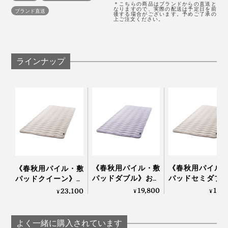
空気をたっぷり含んだ『スーパーZERO』で、「シンカ
＊こちらの商品はブランドからの直送と
なりますので、実際の配送は予定日を前
ブランド直送
後する場合がございます。予めご了承の
ーパイル編み」をしています。
上ご注文ください。
タオルのような、両面パイル生地と違って、表面だけに
ループがあって、裏面は平らな編地です。
ラインナップ
ループの目が細かいので、ふんわり柔らかい肌触り。シ
ンカーという丸編み機で編んでいるので、伸縮性もあっ
て、ますます柔らかい。
『ZEPPINパイル』は、フッカフカの柔らかさととも
に、ケバ落ちが少ない耐久性との両立をめざして、試作
をくり返し、パイル地のループ長さを2.2mmでつくりま
した。
《春秋用パイル・敷
《春秋用パイル
《春秋用パイル・敷
パッドダブル》おだ
パッドセミダブ
パッドクイーン》お
やかな春の暖かさ…空
おだやかな春の
ループが短いと、ふんわり感が物足りない。長いと、ケ
だやかな春の暖かさ…
19,800
16,
23,100
¥
¥
¥
気を含んでフッカフ
さ…空気を含んで
空気を含んでフッカ
バ落ちが増えて、ヘタリやすくなることから、2.2mmと
カになる「シンカー
カフカになる「
フカになる「シンカ
いうパイル長さを極めた逸品です。
パイルケット」｜
カーパイルケッ
ーパイルケット」｜
よく一緒に購入されています