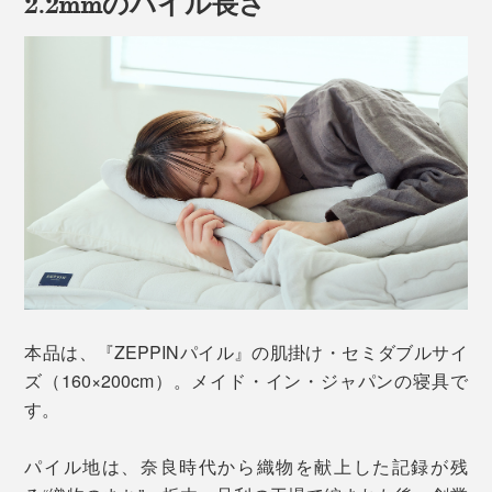
2.2mmのパイル長さ
毎晩布団に入るたびに、新鮮なふっくら感に驚いていま
す。
本品は、『ZEPPINパイル』の肌掛け・セミダブルサイ
ズ（160×200cm）。メイド・イン・ジャパンの寝具で
す。
しかも、洗ってもフッカフカの寝心地が続く……この柔
らかさ、どうして？
パイル地は、奈良時代から織物を献上した記録が残
汗をかいたり汚れたりしたら、洗濯機で丸洗いOK。た