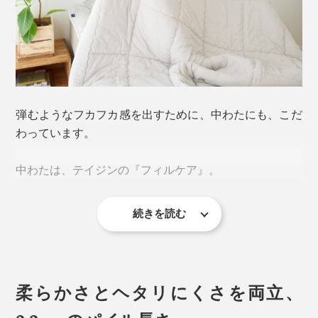
弾むようなフカフカ感を出すために、中わたにも、こだ
わっています。
従来のパイル地のケットといえば、いわゆるタオルのよ
うに、表地をひと目ひと目、ループ状に織った薄手のタ
中わたは、テイジンの『フィルケア』。
オルケットが一般的です。
使っているうちに、パイルが寝てしまったり、固まって
続きを読む
「3孔中空構造」の繊維を、らせん状に仕立てた糸でつ
ゴワゴワしたりしがちでした。
くった中わたは、軽くて暖か、ふっくらとしたボリュー
ム感が特長です。しかも、抗菌防臭・洗濯耐久性にすぐ
『ZEPPINパイル』は違います。
れています。
柔らかさとヘタリにくさを両立、
もうひと月以上、『ZEPPINパイル』で寝ていますが、