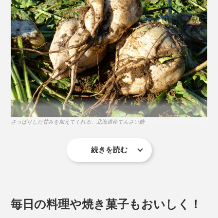
ひとさじで、ホテルの本格バーで、ゆっくり飲みたくな
るような“香りの一杯”へ大変身——『YUZU SYRUP』
さっぱりした甘みを加えてくれる、北海道産てんさい糖
は、ゆずの名産地・高知県のなかでも、仁淀川（によど
がわ）流域で育ったゆずだけを厳選しています。
続きを読む
ボトル1本（500ml）のうち、ゆずの果汁は43.3％の濃
さ。水やお湯だけで割った「ゆずドリンク」でも、果汁
は7.2％（6倍希釈時）。よくあるゆずジュースの果汁は
毎日の料理や焼き菓子もおいしく！
約3〜4％なので、『YUZU SYRUP』は、ゆず本来の風