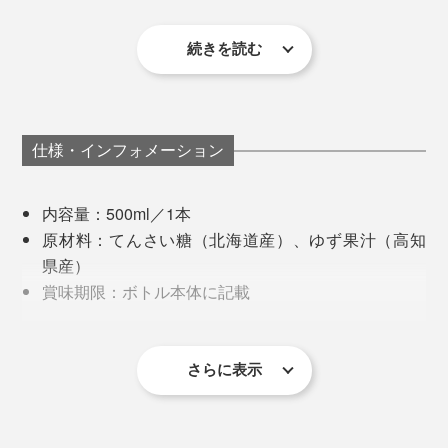
続きを読む
その香りに惚れ込んで、30年以上、仁淀川のゆずに向き
ストレートでよく飲んでいるティーバッグの無農薬紅茶
合ってきた開発者・浜町文也さんが、つくり上げたのが
に、『YUZU SYRUP』を入れたら、湯気といっしょに
『YUZU SYRUP』です。
立ち上る、ゆずの爽やかな香り。続けて口に含むと、い
つもの紅茶に、かすかな酸味や甘味が層をなして、なん
仕様・インフォメーション
とも言えず、深みのある味わいに。
キンキンに冷えたハイボールやビール、冬は焼酎のお湯
内容量：500ml／1本
割りにも。ゆずの香気で、いっそういい気分に。
いつものカップに、シロップを大さじ1杯入れただけな
原材料：てんさい糖（北海道産）、ゆず果汁（高知
のに、プロがブレンドしたフレーバーティーみたいに、
県産）
味がととのっている！と思いました。
まさに、香りは味。仁淀川が育てた香り高いゆずが、い
賞味期限：ボトル本体に記載
つものお酒やお茶を、グッとおいしくしてくれるのも納
栄養成分表示（100ml当り）：エネルギー
家で仕事の休憩時によく飲んでいますが、ゆずの風味
得です。
198.2kcal・タンパク質0.2g・脂質0.1g・炭水化物
で、よりリラックスできるからか、時間の流れがゆった
50.4g・食塩相当量0g
さらに表示
り感じられて、いい気分転換になります。
保存方法：高温多湿、直射日光を避けて保存してく
ださい。
夫は、市販の缶入りハイボールに『YUZU SYRUP』を
※開封後は冷蔵庫（10℃以下）にて保存し、お早めにお召し上がりくださ