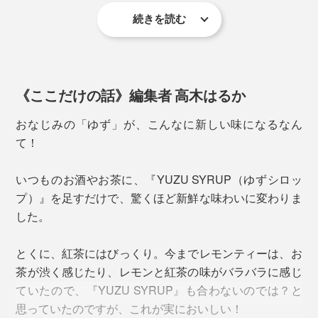
の澄んだ水で育った、ゆずの香り高さと言ったら！
続きを読む
《ここだけの話》編集者 高木はるか
おなじみの「ゆず」が、こんなに新しい味になるなん
１シロップを注いで 2お湯または水で6〜7倍に希釈 3爽やかな「ゆずドリンク」
に
て！
ゆずのいい香りが広がって、仕事や家事の気分転換にぴ
いつものお酒やお茶に、『YUZU SYRUP（ゆずシロッ
ったり。朝の目覚め時や、食事中にも、心地よい刺激に
プ）』を足すだけで、驚くほど新鮮な味わいに変わりま
なります。
した。
脳科学の分野では、私たちが「おいしさ」を判断する要
素の8割は、この嗅覚で、残り2割が、舌で感じる味覚と
とくに、紅茶にはびっくり。今までレモンティーは、お
言われているそうです。
茶が渋く感じたり、レモンと紅茶の味がバラバラに感じ
ていたので、『YUZU SYRUP』も合わないのでは？と
思っていたのですが、これが実においしい！