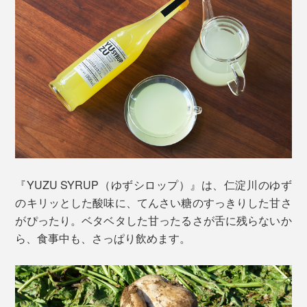
爽やかなゆずの香りと、キリッとした酸味、さっぱりし
『YUZU SYRUP（ゆずシロップ）』は、仁淀川のゆず
た甘味が加わって、不思議なくらい、味に深みが出ま
のキリッとした酸味に、てんさい糖のすっきりした甘さ
す。いつものドリンクが、生まれ変わったみたい！
がぴったり。ベタベタした甘ったるさが舌に残らないか
ら、食事中も、さっぱり飲めます。