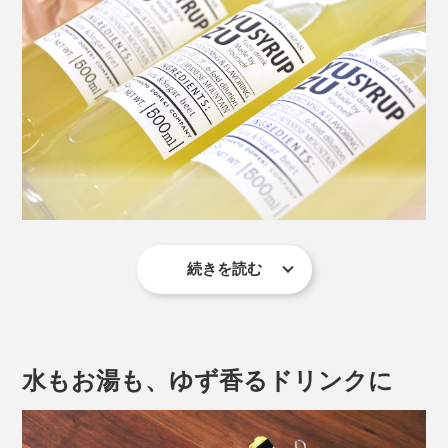
続きを読む
『YUZU SYRUP（ゆずシロップ）』を、グラスに少し
（約30ml・大さじ2杯）。あとは、好きなビール・ウイ
スキー・焼酎、紅茶やお茶を注ぐだけ（約180ml、6〜7
倍に希釈）。シンプルに、水やお湯だけで割っても◎。
水もお湯も、ゆず香るドリンクに