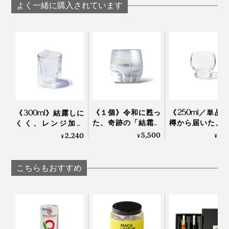
「オリーブオイルと塩コショウに、このシロップを足し
よく一緒に購入されています
てドレッシングにしたら、おいしかった！ポークソテー
のソースにもぴったりの爽やかさ」
どんな飲み物も、シロップ1に対して、ドリンク5（6倍
希釈）またはドリンク6（7倍希釈）が目安です。お酒や
家飲みが多い今、毎晩の晩酌や、友人とのオンライン飲
お茶の種類を変えたり、シロップの濃さを変えたり、い
み会に。在宅ワーク時の気分転換にも。お酒やお茶の時
ろいろ試してみると、楽しいはず。
間が、グッと贅沢に感じられます。
《１個》令和に甦っ
《250ml／単品
《300ml》結露しに
た、奇跡の「結霜グ
樽から届いた、
くく、レンジ加熱
ラス」｜結霜月華
らず、深く味わ
OK、見る角度で表情
5,500
3,
2,240
¥
¥
¥
（けっそうげっか）
めのゴブレット
を変える「耐熱ダブ
ラス「fuwari
ルウォールグラス」
KIKIME
｜RayES
こちらもおすすめ