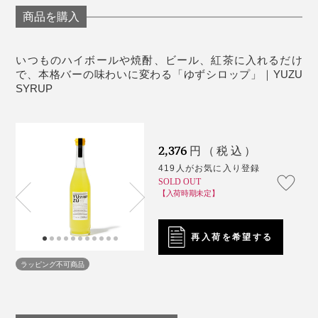
傷をつけないように、ていねいに摘み取ったゆずを、仁
足して晩酌を。炭酸といっしょにゆずの香りが弾けて、
い。
※ゆずの成分が、沈殿・浮遊する場合がありますが、品質には問題ございま
商品を購入
せん。よく振ってからお飲みください
淀川沿いの工場で、皮ごと絞って瓶詰めしているから、
1日の疲れも抜けていくよう。
「自然のままの香りと味」を楽しめます。
甘さ控えめなので、ガツンとした揚げ物にも、ダシが香
いつものハイボールや焼酎、ビール、紅茶に入れるだけ
で、本格バーの味わいに変わる「ゆずシロップ」｜YUZU
る鍋にも、よく合うし、ゆずの風味で口がさっぱり、食
紅茶や緑茶に垂らせば、フレーバーティーに。いつもの
SYRUP
欲もそそられます。
茶葉が、新鮮な味わいになって、贅沢なティータイムに
なります。
お酒好きなMONOCOスタッフ達も、『YUZU SYRUP』
2,376
は大のお気に入り。
円（税込）
419人がお気に入り登録
SOLD OUT
「これがあれば、焼酎と炭酸水を入れて、自分好みのチ
【入荷時期未定】
仁淀川のゆずと水以外には、北海道産てんさい糖を加え
ューハイができる。市販の缶チューハイは人工の甘味料
るのみ。市販のゆずジュースに多い、人工の香料・甘味
が入っているから、口がベタベタするんだけど、
再入荷を希望する
料・保存料は、一切入れていません。ゆず本来の味と香
『YUZU SYRUP』はキリッとした後味。こんなの探し
りを、ぜひ味わってください。
てた！」
ラッピング不可商品
「夏だったら、パウチで売っている、シャリシャリに凍
った焼酎に注ぐだけで、もう最高」