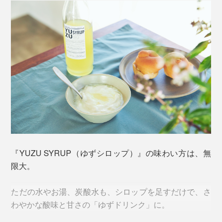
味をいっそう深く味わえます。
仁淀川は、国土交通省が発表する「水質が最も良好な河
川2019」に選ばれた、知る人ぞ知る“青の清流”です。
『YUZU SYRUP（ゆずシロップ）』の味わい方は、無
限大。
そもそも、風味とは、香りと味。実は、私たち人間は、
動物にはない嗅覚経路「レトロネーザル（Retronasal
ただの水やお湯、炭酸水も、シロップを足すだけで、さ
「仁淀ブルー」と呼ばれる、仁淀川の清流
smell）」を持っていて、食べ物・飲み物を口にした
わやかな酸味と甘さの「ゆずドリンク」に。
時、口内やノドから鼻へ抜ける香りを感じています。
10年間に8回も、日本一きれいな川に選ばれた、仁淀川