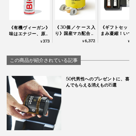
飲み物で割る以外にも、シロップをそのまま、ヨーグル
トやパンにかけて。サラダのドレッシングや肉・魚のソ
ースに混ぜて。パウンドケーキやクッキーづくりに足し
《30個／ケース入
《ギフトセット
《有機ヴィーガン》
り》国産マカ配合 夜
まみ凝縮！いつ
味はエナジー、原料
て……あなたのお気に入りを見つけてください。
はハイボール、朝は
醤油・お酢が宗
は有機の「エナジー
6,372
1,
373
¥
¥
¥
白湯に混ぜるだけの
で輝きだす、つ
ドリンク」｜BIO
「活力シロップ」｜
して使える「だ
ENERGY
マカレモン
油＆だし酢（化
この商品が紹介されている記事
入り）」
SHIMANTO DOME
COMPANY
50代男性へのプレゼントに、喜
んでもらえる消えもの15選
かき氷のシロップにも。さわやかな甘さがおいしい