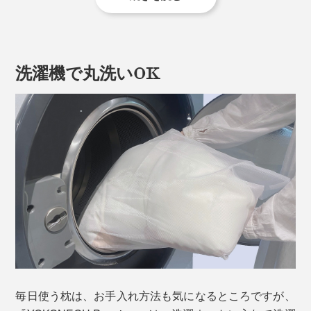
普段低めの枕を使っている人は、『YOKONEGU
洗濯機で丸洗いOK
Premium』はちょっと高めだと感じると思いますが、こ
の高さこそポイント。横向きになった時の肩と首の距離
が計算されています。
ふわふわの感触は、まるで抱き枕。しかも、抱き枕ほど
大きくなく、左右対称なので、寝返りもラクラク。
胎内にいるような安心感に包まれて、おやすみなさい。
そして、『YOKONEGU Premium』がプレミアムなもう
ひとつの理由は、高さが調整できること。補充用の詰め
ものが付いています。
上層３部屋、下層１部屋に仕切られており、出し入れ口
毎日使う枕は、お手入れ方法も気になるところですが、
が３か所。