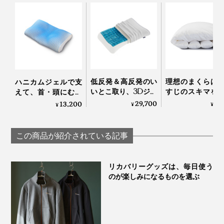
低反発＆高反発のい
理想のまくらは
ハニカムジェルで支
いとこ取り、3Dジェ
すじのスキマを
えて、首・頭にむに
ルキューブの「テク
てくれるもの - 
ゅフィットする「ひ
29,700
7,
13,200
¥
¥
¥
ノジェル枕」｜
たの体型や睡眠
んやり枕（専用カバ
Technogel® pillow
に合わせて、形
ー付き）」｜LUPO
触を調節できる
この商品が紹介されている記事
のまくら | PILL
ME
リカバリーグッズは、毎日使う
のが楽しみになるものを選ぶ