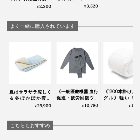
0.311 旭化成「エラク
シンカーパイル使
3,520
2,200
¥
¥
ール」使用の枕カバ
用、肌に触れる部分
ー｜YOKONEGU
コットン100％の枕カ
Premium
バー｜YOKONEGU
よく一緒に購入されています
Premium
《一般医療機器 血行
《1200本掛け／
夏はサラサラ涼しく
促進・疲労回復ウエ
グル》軽い！暖
＆冬ぽかぽか暖か
ア》テラヘルツ鉱石
い！プロ向け防
い、敷くだけ「体圧
10,780
19,
29,900
¥
¥
¥
粉末を特殊プリント
から生まれた「
分散オールシーズン
した「FLOW
羽毛布団」｜プ
敷きパッド」｜すば
WEAR」｜遠赤技研
ロフト
らしきしんぐ™
こちらもおすすめ