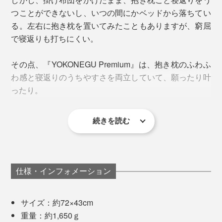
つことができないし、いつの間にかベッドから落ちてい
る。左右に抱き枕を置いてみたこともありますが、窮屈
で寝返りも打ちにくい。
別売りの専用枕カバーを使うと、洗濯もより手軽にな
り、枕自体も長持ち。
その点、『YOKONEGU Premium』は、抱き枕のふわふ
わ感と寝返りのうちやすさを両立していて、願ったり叶
専用枕カバーは、「
パイル
」と「
冷感素材
」の2種類。
ったり。
どちらもファスナーが長く、伸縮性もあって着脱ラクラ
ク。肌触りのお好みで選んでください。
続きを読む
睡眠時以外にも、PC作業をするときや授乳時の「アー
ムレスト」としてもフィットする形状です。
仕様・インフォメーション
サイズ：約72×43cm
重量：約1,650ｇ