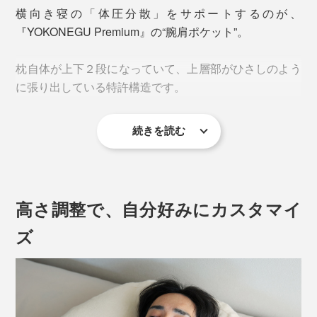
横向き寝の「体圧分散」をサポートするのが、
『YOKONEGU Premium』の“腕肩ポケット”。
枕自体が上下２段になっていて、上層部がひさしのよう
に張り出している特許構造です。
痛みの原因のひとつが「体圧」。体重がかかっている部
続きを読む
分の血液やリンパの流れが停滞したり、神経が長時間圧
迫されることで、痛みや違和感が生じています。
マットレスやベッドパッドなど、「体圧分散」のための
高さ調整で、自分好みにカスタマイ
寝具はいろいろありますが、特に横向き寝メインの人に
とっては、肩首腕への負担を軽減する「枕選び」がポイ
ズ
ントに。
『YOKONEGU Premium』を使えば、枕ひとつでこんな
に違うのか！と感動するはずです。