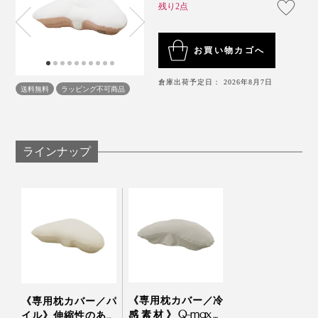
残り2点
お買い物カゴへ
倉庫出荷予定日： 2026年8月7日
送料無料
ラッピング不可商品
ラインナップ
《専用枕カバー／冷
《専用枕カバー／パ
感素材》Q-max値
イル》伸縮性のある