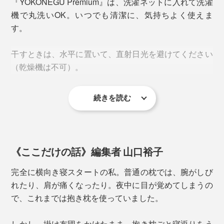
『YOKONEGU Premium』は、洗濯ネットに入れて洗濯
機で丸洗いOK。いつでも清潔に、気持ちよく使えま
す。
干すときは、水平に置いて、直射日光を避けてください
（乾燥機は不可）。
続きを読む
上層の柔らかな「粒わた」、下層の弾力性の高い「エラ
ストマーパイプ」、それぞれを増減させることで、高さ
《ここだけの話》編集者 山口裕子
を細かく調整可能です。
完全に横向き寝スタートの私。普通の枕では、腕がしび
れたり、肩が痛くなったり。夜中に目が覚めてしまうの
で、これまでは抱き枕を使っていました。
しかし、掛け布団をかけたまま、抱き枕ごと寝返りをう