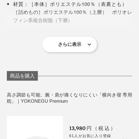
材質：［本体］ポリエステル100％（表裏とも）
［詰めもの］ポリエステル100％（上層） ポリオレ
フィン系複合樹脂（下層）
生産国：［側］中国製 ［製品仕上げ］日本製
パイルと冷感素材は、どちらも「ベージュ」「グレー」の２色展開
人にもよると思いますが、仰向けから横向きに寝返りを
お手入れ：洗濯ネットに入れて、洗濯機洗い
打つとき、カラダを丸める動きが伴い、頭の位置は並行
使ううちに枕がヘタってきたなと感じたら、詰めものを
さらに表示
男女・体型を問わず、自分だけのフィット感にカスタマ
ではなく弧を描くように移動するので、このクロワッサ
補充すればOK。また、粒わたは、出し入れ口から手を
イズできるから、プレゼントにもぴったり。母の日、父
ンのような形状も理に適っていると感じました。
入れてかき混ぜることである程度ボリュームが復活しま
の日、パートナーへの誕生日プレゼントにもどうぞ。
す。
枕自体に重さもあるため、ズレにくいのもポイント。
商品を購入
肩首腕、どこも痛くならず、背中に熱もこもらず、スッ
高さ調節も可能、腕・肩が痛くなりにくい「横向き寝 専用
キリ目覚められます。
枕」｜YOKONEGU Premium
ようやく、抱き枕を手放せる。私の枕を見つけた！とい
う気分です。
13,980
円（税込）
61人がお気に入り登録