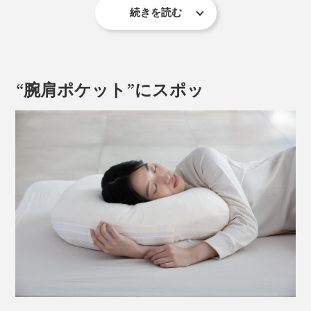
続きを読む
また、健康な大人が一晩で寝返りを打つ回数は24±9.8回
といわれ、仰向けで寝ているつもりでも、無意識に
（※2）
横向き寝になっているもの。
“腕肩ポケット”にスポッ
そして、朝起きた時にカラダに痛みを感じている人の割
合は、首・肩・腰合わせると、なんと約72％
！カ
（※1）
ラダを休めるための睡眠のはずなのに……。
※1株式会社ホンダ／
横向き寝やうつ伏せ寝あなたの寝相について男女700名にア
ンケート調査
※2理学療法学Supplement／
健常者における睡眠中の寝返り回数と日間変動の検討