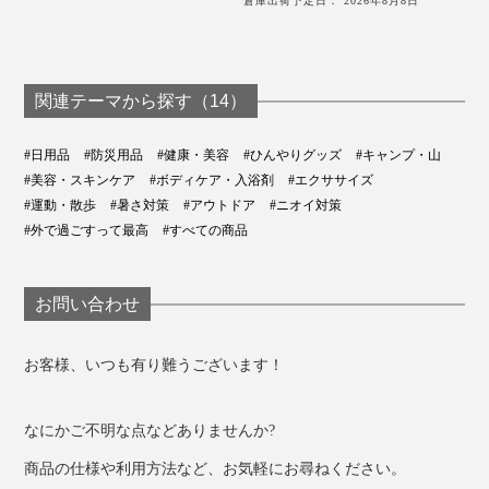
倉庫出荷予定日： 2026年8月8日
関連テーマから探す（14）
#日用品
#防災用品
#健康・美容
#ひんやりグッズ
#キャンプ・山
#美容・スキンケア
#ボディケア・入浴剤
#エクササイズ
#運動・散歩
#暑さ対策
#アウトドア
#ニオイ対策
#外で過ごすって最高
#すべての商品
お問い合わせ
お客様、いつも有り難うございます！
なにかご不明な点などありませんか?
商品の仕様や利用方法など、お気軽にお尋ねください。