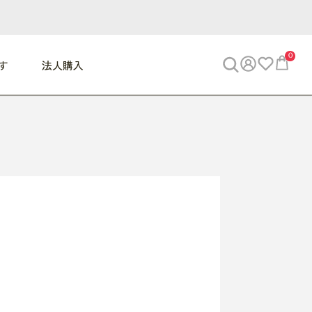
0
す
法人購入
WORK
ビジネス
ENJOY
寝具
10,000円 - 30,000円
30,000円以上
べて
すべて
すべて
すべて
らめきデスク
PC・スマホ関連
お出かけスパイス
敷き寝具
っと一息ふぅ
椅子・クッション
思い出トラベル
掛け寝具
っぱり清潔感
収納
外で過ごすって最高
パジャマ
事へGO
ビジネス／小物
好き・・にどっぷり
枕・小物