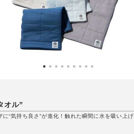
日用品
健康・美容
すべて
すべて
ひんやり今治タオル、生き返る〜
掃除・洗濯
肌・髪ケア
タオル
バスグッズ
スリッパ
ひんやりグッズ
防災用品
あったかグッズ
水筒
健康グッズ
日用品／その他
オーラルケア
タオル”
に“気持ち良さ”が進化！触れた瞬間に水を吸い上げ