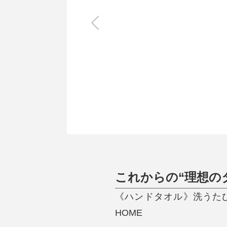
キッチン
すべて
調理家電
調理器具
食器
タオル・ふきん
キッチン雑貨
これからの“理想の
《ハンドタオル》洗うたび
HOME