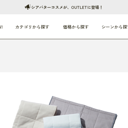
シアバターコスメが、OUTLETに登場！
!
カテゴリから探す
価格から探す
シーンから探
つめた〜い夏、どうぞ！
HEALTHY
家電
HOME
ファッション
- 3,000円
3,000円 - 5,000円
5,000円 - 10,000円
OP10
すべて
すべて
すべて
すべて
す
朝までぐっすり
リビング家電
居心地のいい空間
服
ひ
商品 (新着順)
本気で休む
キッチン家電
家事ルンルン
バッグ
ほ
覧
いつも清潔
美容・健康家電
食いしん坊クラブ
靴・靴下
や
じぶんメンテナンス
オーディオ家電
料理と団らん
レイングッズ
仕
め割引
おうちエクササイズ
ファッション／小物
レット
の他