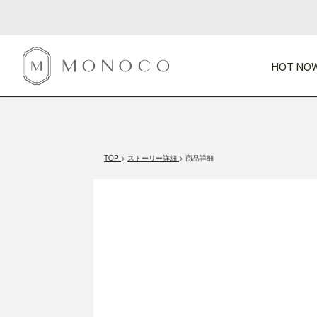
HOT NOW
新商品
CATEGORY
PRICE
SCENE
HOT NOW!
GIFTS
インテリア
1,000円未満
1,000円 
TOP
ストーリー詳細
商品詳細
今週のT
カテゴリから探す
価格から探す
シーンから探す
すべて
すべて
特別な贈りもの
家具
すべての
会話が弾む
収納
特集一
気のきく手土産
照明
毎日使ってね
インテリア雑貨
おまと
ベランダ・庭
アウト
インテリア／そ