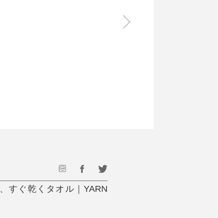
食料品
旅行・遊び
すべて
すべて
最後のひと口までキンキン
ドリンク
旅行
フード
アウトドア
旅行遊び／その他
、すぐ乾くタオル｜YARN