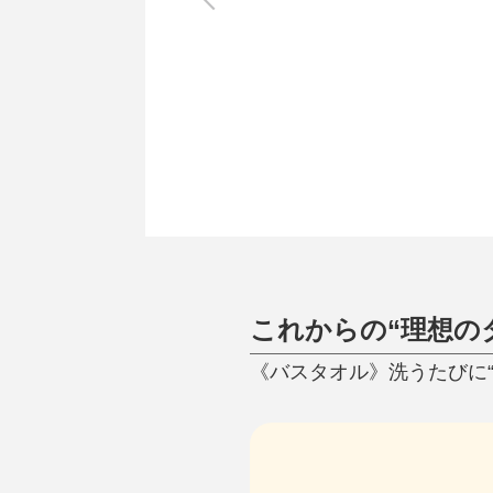
調理家電
調理器具
食器
タオル・ふきん
キッチン雑貨
これからの“理想の
《バスタオル》洗うたびに“