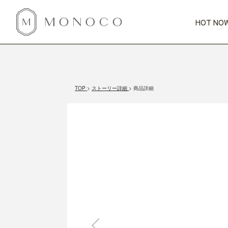
HOT NOW
新商品
CATEGORY
PRICE
SCENE
HOT NOW!
GIFTS
インテリア
1,000円未満
1,000円 
TOP
ストーリー詳細
商品詳細
今週のT
カテゴリから探す
価格から探す
シーンから探す
すべて
すべて
特別な贈りもの
家具
すべての
会話が弾む
収納
特集一
気のきく手土産
照明
毎日使ってね
インテリア雑貨
おまと
ベランダ・庭
アウト
インテリア／そ
キッチン
すべて