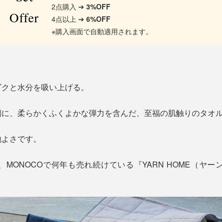
2点購入 ➔
3%OFF
Offer
4点以上 ➔
6%OFF
※購入画面で自動適用されます。
ゴクと水分を吸い上げる。
側に、柔らかくふくよかな弾力を含んだ、至福の肌触りのタオ
地よさです。
MONOCOで何年も売れ続けている『YARN HOME（ヤーン