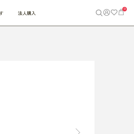
0
す
法人購入
WORK
ビジネス
ENJOY
寝具
10,000円 - 30,000円
30,000円以上
べて
すべて
すべて
すべて
らめきデスク
PC・スマホ関連
お出かけスパイス
敷き寝具
っと一息ふぅ
椅子・クッション
思い出トラベル
掛け寝具
っぱり清潔感
収納
外で過ごすって最高
パジャマ
事へGO
ビジネス／小物
好き・・にどっぷり
枕・小物
食料品
旅行・遊び
すべて
すべて