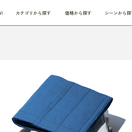
!
カテゴリから探す
価格から探す
シーンから探
つめた〜い夏、どうぞ！
HEALTHY
家電
HOME
ファッション
- 3,000円
3,000円 - 5,000円
5,000円 - 10,000円
OP10
すべて
すべて
すべて
すべて
す
朝までぐっすり
リビング家電
居心地のいい空間
服
ひ
商品 (新着順)
本気で休む
キッチン家電
家事ルンルン
バッグ
ほ
覧
いつも清潔
美容・健康家電
食いしん坊クラブ
靴・靴下
や
じぶんメンテナンス
オーディオ家電
料理と団らん
レイングッズ
仕
め割引
おうちエクササイズ
ファッション／小物
レット
の他
日用品
健康・美容
すべて
すべて