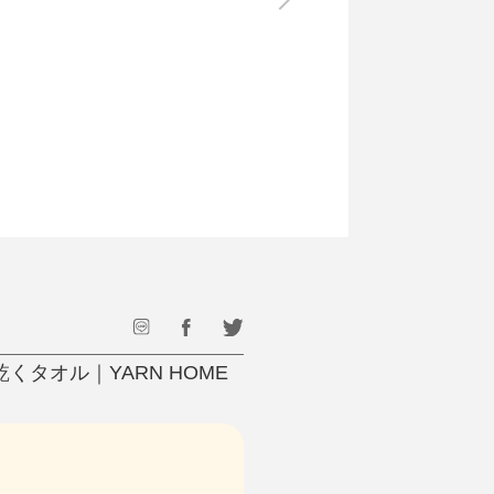
最後のひと口までキンキン
ドリンク
旅行
フード
アウトドア
旅行遊び／その他
タオル｜YARN HOME