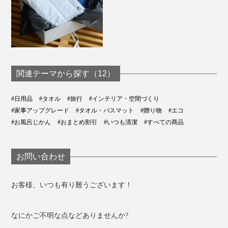
関連テーマから探す（12）
#日用品
#タオル
#旅行
#インテリア・空間づくり
#家事アップグレード
#タオル・バスマット
#贈り物
#エコ
#お風呂じかん
#おまとめ割引
#いつも清潔
#すべての商品
コンパクトサイズで、お出かけや通勤時のお供に。小さ
くてもたっぷり吸水してくれるから、旅行やレジャー時
にも重宝します。
お問い合わせ
『UKIHA』ハンドタオルはこちら >>
お客様、いつも有り難うございます！
なにかご不明な点などありませんか?
『UKIHA』のキッチンふきんも大人気！