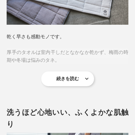
5重ガーゼ生地と比べると、その吸水率はなんと1.75
倍。（※(財)日本化学繊維検査協会による測定）
乾く早さも感動モノです。
その秘密は、医療用の脱脂綿を高密度ガーゼで包み、キ
厚手のタオルは室内干しだとなかなか乾かず、梅雨の時
ルトをかけているから。
期や冬場は悩みのタネ。
続きを読む
室内干しでもあっという間に乾く『UKIHA』なら、生乾
き臭とも無縁です。空気をたっぷり含んでいるから、と
ことん軽く、ラクに洗濯ができます。
洗うほど心地いい、ふくよかな肌触
り