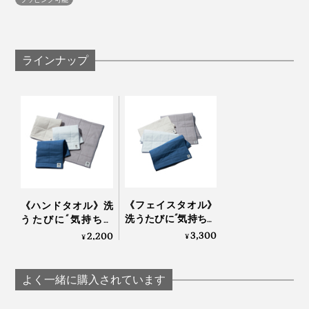
ブルーモーメント（薄暮）の深い青『Indigo』
ラインナップ
タオルを濡れた肌に当てただけで、水分をスーッと“瞬
吸”するやさしい心地よさ。濡れた髪に巻いておくだけ
で、ヘアドライが終わる手軽さ。そして、洗濯のラクな
ことといったら……。
《フェイスタオル》
《ハンドタオル》洗
洗うたびに“気持ち良
うたびに“気持ち良
梅雨時期はもちろん、冬場の室内干しで、下着・靴下よ
さ”が進化！触れた瞬
さ”が進化！触れた瞬
3,300
2,200
¥
¥
り早く乾く速乾性に、何度助けられたことか。
家中のあらゆる場所で、ジムやレジャー、旅行で、大活
間に水を吸い上げ、
間に水を吸い上げ、
躍する3サイズ展開です。
すぐ乾くタオル｜
すぐ乾くタオル｜
バスタオルは、ベッドの枕元に敷いて使っていますが、
YARN HOME
YARN HOME
よく一緒に購入されています
フカフカして気持ちいい！タオルに頬ずりしながら眠り