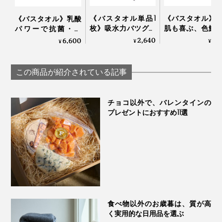
ッドにちょうどいいサイズ感なので、ベッドマットや赤
ちゃんのおくるみにも。
《バスタオル単品1
《バスタオル》
《バスタオル》乳酸
枚》吸水力バツグン
肌も喜ぶ、色鮮
パワーで抗菌・防
だから、半分のサイ
なオーガニック
臭、スタイリスト監
2,640
8,
『UKIHA』バスタオルを見る >>
6,600
¥
¥
¥
ズでＯＫ！洗うほど
ル｜Hippopotamu
修のインテリアタオ
にフワッフワになる
ル｜BIO FOR THE
「バスタオル」｜浅
EARTH
この商品が紹介されている記事
野撚糸 エアーかおる
フェイスタオル（縦80cm✕横34cm）
エニータイム
チョコ以外で、バレンタインの
プレゼントにおすすめ11選
食べ物以外のお歳暮は、質が高
く実用的な日用品を選ぶ