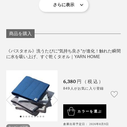
す。
さらに表示
その丁寧なものづくりから、繊維製品の国際安全基準
※洗濯ネットは使用せず、蛍光増白剤や柔軟剤を含んだ洗剤の使用は避けて
ください。
「エコテックス規格100」で最高クラスの「Ⅰ」に認定
※タンブラー乾燥はお避けください。
※インディゴカラーは使用と洗濯を重ねることで、若干の色落ちがありま
されました。
す。
穏やかな朝の海に映える薄いピンクベージュの空
もともとタオルにはこだわりが強く、上質なものを選ん
『Calm』
できたし、お金もそれなりにかけてきました。
商品を購入
「クラスⅠ」はベビー用製品を指し、赤ちゃんが舐めて
も安心なものだけに認定される最も厳しい基準値です。
タオルは、洗いたての無防備な肌に直接肌に触れる布だ
《バスタオル》洗うたびに“気持ち良さ”が進化！触れた瞬間
から、幸せを感じられる質の高いものがいい。サウナ・
に水を吸い上げ、すぐ乾くタオル｜YARN HOME
風呂好きだからこそ、タオルにも妥協したくない。
そんな私を、3年経った今も満足させているのが
6,380
円（税込）
『UKIHA』なのです。
849人がお気に入り登録
カラーを選ぶ
倉庫出荷予定日： 2026年8月9日
ラッピング可能