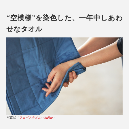
“空模様”を染色した、一年中しあわ
せなタオル
生地×ステッチの色が「濃淡」でデザインされているところにもキュンとします。
ひとつひとつの製造に、細部までこだわってつくられた
タオルなのです。
原綿から油分や不純物を取り除く「精練」という工程こ
写真は「
フェイスタオル／Indigo
」
そが、パシーマづくりの“カギ”。
赤ちゃんの指の間や首のシワにもホコリがたまりにくい