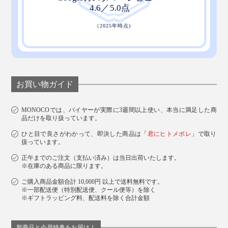
お買い物ガイド
MONOCOでは、バイヤーが実際に3週間以上使い、本当に満足した商
品だけを取り扱っています。
ひと目で良さがわかって、即決した商品は「
君にヒトメボレ
」で取り
扱っています。
正午までのご注文（支払い済み）は当日出荷いたします。
※在庫のある商品に限ります。
力を入れなくてもササっと拭き上げられるから、食器拭
ご購入商品金額合計 10,000円 以上で送料無料です。
きが楽しくなります。
※一部配送便（特別配送便、クール便等）を除く
※ギフトラッピング料、配送料を除く合計金額
3層構造のキルティング生地だから、熱々の鍋を運んだ
り、蓋を開けたりする際にミトン代わりにもなってくれ
新商品と会員特典をお届け！