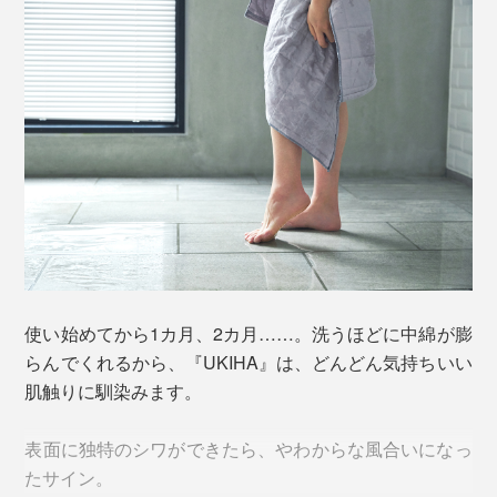
「UKIHA」の断面
さらりとしたガーゼ生地の中に、たくさんの空気を蓄え
ることで、水分をスーッと“瞬吸”するのです。
写真は「
ハンドタオル／Calm
」
その速乾力を確かめるため、洗濯後から完全に乾くまで
の時間を、実際に測定してみました。（※すべて梅雨時
期の部屋干し）
使い始めてから1カ月、2カ月……。洗うほどに中綿が膨
らんでくれるから、『UKIHA』は、どんどん気持ちいい
肌触りに馴染みます。
表面に独特のシワができたら、やわからな風合いになっ
たサイン。