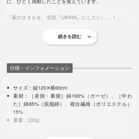
をしています。
に、ひどく感動したことを覚えています。
これは「清水湧水」が湧き出る、名水の郷・うきは市だ
「家のタオルを、全部『UKIHA』にしたい……！」
からこそできること。美味しいお米と同様に、いいタオ
ルには“いい水”が欠かせないのです。
続きを読む
そう思った私は、MONOCOでの販売を待ちきれず、個
人的に『YARN HOME』でタオルを全色買い揃え、家の
霧雨のような深いグレー『Drizzle』
タオルを総替えしちゃいました（笑）。
仕様・インフォメーション
サイズ：縦120✕横60cm
素材：［表側・裏側］綿100%（ガーゼ）、［中わ
た］綿85%（脱脂綿）、複合繊維（ポリエステル）
15%
重量：220g
生産：福岡県うきは市
写真は「
ハンドタオル／Calm
」
※はじめてのご使用前に水洗いしていただくと風合いがより優しくなりま