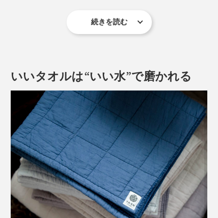
続きを読む
タオルの摩擦による肌や髪への刺激や乾燥の心配もない
から、赤ちゃんや肌の弱い方にもおすすめです。
※測定結果はMONOCOで実験した際の所要時間です。干す環境によって、乾くま
いいタオルは“いい水”で磨かれる
での時間は異なります。
今まで使っていた厚手パイル地のフェイスタオルと比べ
たら、同じサイズで7時間もの時短がかないました。こ
の速さは、本当に驚きです。
すぐビショ濡れになる洗面所のタオルも、『UKIHA』な
写真は、新品状態（左）、1回洗濯（中央）、2カ月間ほど使用（右）した
らいつも快適。大家族には特におすすめです。
『UKIHA』。洗濯を重ねるほどに、ふっくらしているのがわかります。
毛羽立ちにくく、ホコリ（細かい繊維くず）が出にくい
点も、優れた特徴です。