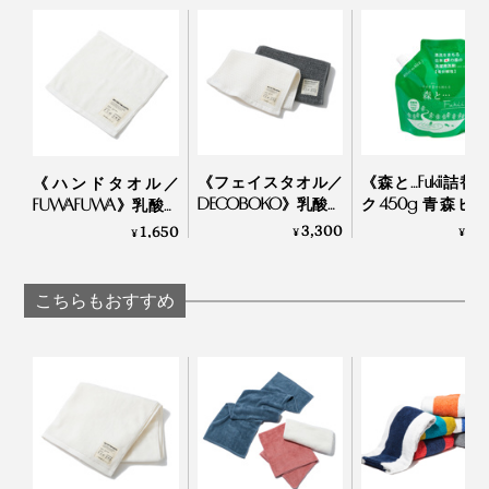
につくのが、私の就寝前の儀式です。
バスタオル（縦120cm✕横60cm）
色褪せが気になりはじめた3年目、家のタオルすべてを
再び『UKIHA』に新調しましたが、やっぱりいい……！
この気持ちよさ、みんなに知ってほしいなぁ。
《フェイスタオル／
《森と…Fukii詰替
《ハンドタオル／
DECOBOKO》乳酸パ
ク450g 青森ヒ
FUWAFUWA》乳酸パ
ワーで抗菌・防臭、
香り》落ちた汚
ワーで抗菌・防臭、
3,300
2,
1,650
¥
¥
¥
スタイリスト監修の
再付着しない、
スタイリスト監修の
インテリアタオル｜
カシミヤも洗え
タオル｜BIO FOR THE
BIO FOR THE EARTH
「洗濯洗剤」｜森
EARTH
こちらもおすすめ
Fukii
しっかり体を包み込む、安心感のある大きさ。ベビーベ