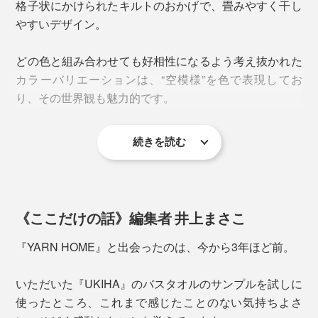
格子状にかけられたキルトのおかげで、畳みやすく干し
から、出産祝いや誕生日プレゼントにもぴったりです。
通常のタオル綿では、この工程は1時間ほどですが、パ
やすいデザイン。
シーマは精練から水洗いまでを1日かけて丁寧に、医療
用の純度にまで磨きあげているのです。
どの色と組み合わせても好相性になるよう考え抜かれた
カラーバリエーションは、“空模様”を色で表現してお
り、その世界観も魅力的です。
続きを読む
雲のような白とブルーが混ざった『Cloud』
《ここだけの話》編集者 井上まさこ
『YARN HOME』と出会ったのは、今から3年ほど前。
いただいた『UKIHA』のバスタオルのサンプルを試しに
さらに染色にも1日かけ、たっぷりの水量で洗浄仕上げ
使ったところ、これまで感じたことのない気持ちよさ