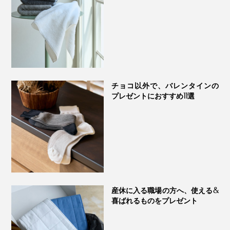
洗面所はもちろん、ジムや温泉、サウナにも。枕の上に
敷けば、寝ている間の汗を吸い取ってくれて快適です。
チョコ以外で、バレンタインの
プレゼントにおすすめ11選
『UKIHA』フェイスタオルはこちら >>
ハンドタオル（縦35cm✕横34cm）
産休に入る職場の方へ、使える&
喜ばれるものをプレゼント