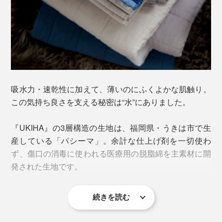
吸水力・速乾性に加えて、薄いのにふくよかな肌触り。
この気持ち良さを支える秘密は“水”にありました。
『UKIHA』の3層構造の生地は、福岡県・うきは市で生
産している「パシーマ」。余計な仕上げ剤を一切使わ
ず、傷口の消毒に使われる医療用の脱脂綿を主素材に開
中綿には、短い繊維がホコリの原因になることから、繊
発された生地です。
維の長い綿だけを使用。
表面のガーゼ生地は、通常のタオルの約1/2の細さの糸
続きを読む
で平織りにし、キルティングの針目も増やすことで、洗
濯しても中綿が乱れず、ホコリが発生しにくい構造に。