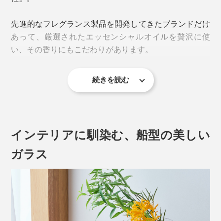
木製芯でロウを吸い上げ、安定的に火を灯すことは、じ
先進的なフレグランス製品を開発してきたブランドだけ
つはとても難易度が高いこと。ソイワックスを配合し
あって、厳選されたエッセンシャルオイルを贅沢に使
た、独自の柔らかいブレンドワックスとの絶妙な組み合
い、その香りにもこだわりがあります。
わせによって実現しました。
続きを読む
ダイナミックな炎ですが、火を消す時は一般的なキャン
ドルと同じように息をふきかける
だけなのでとても
（※1）
手軽です。
インテリアに馴染む、船型の美しい
ガラス