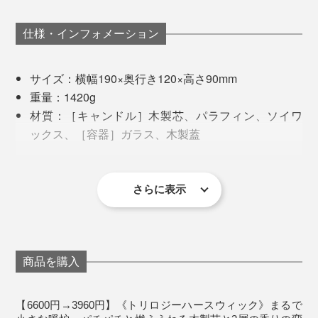
仕様・インフォメーション
『WoodWick』がイメージする、“隠れ家”のような居心
地のいい空間。森に佇む小さな小屋でくつろぐ、心温ま
サイズ：横幅190×奥行き120×高さ90mm
るひとときを3層に重ねました。
重量：1420g
大容量だから、燃焼時間はたっぷりの約40時間
。1
（※3）
材質：［キャンドル］木製芯、パラフィン、ソイワ
日に30分〜1時間の使用で、約1〜2カ月間と長期間楽し
イブニングバンファイア：
ックス、［容器］ガラス、木製蓋
めます。
親しい仲間と焚き火を囲みながら過ごす夜を思い起
燃焼時間：約40時間
写真は「
ハースウィックキャンドル
」
こす、温かく深みのある森の香り。
原産国：アメリカ
（※1）火を吹き消すときは、溶けたロウが吹き飛ばないようにご注意くだ
さらに表示
さい。
香りの揮発やホコリが溜まるのを防ぐ木製蓋つきで、使
※燃焼時間は、無風・気温20〜28℃前後の環境下におけ
オウドウッド：
（※2）蓋をかぶせて消火した際は、必ず完全に火が消えたことを確認して
る平均値です。湿度・気温・風など使用状況により変動
わない時はサイドボードや玄関に飾りたくなるデザイン
します。
ください。
甘みのあるアンバーとオウドウッド（沈香）に、ま
※芯に自然木を使用しているため、商品により音の強弱
です。
（※3）燃焼時間は、無風・気温20〜28℃前後の環境下における平均値で
がありますので予めご了承ください。
ろやかなバニラを重ねたスモーキーで魅惑的な香
す。湿度・気温・風など使用状況により変動します。
り。
商品を購入
ボックス付きなのでギフトにも最適。炎が大好きなあの
《ご注意》
人へ贈れば、素敵なサプライズになるはずです。
キャンドルのロウが溶けた状態で移動させると、ロ
ウッドスモーク：
【6600円→3960円】《トリロジーハースウィック》まるで
ウがこぼれてやけどの恐れがありますのでご注意く
シダーの木を燃やした時に、ほんのり漂う懐かしく