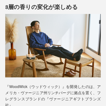
い炎が生まれます。
3層の香りの変化が楽しめる
ひとつひとつ手作業で作られており、燃焼音の安定性を
確保する設計です。
パートナーや友人と一緒に、炎を囲みながら語り合う時
間もまた格別です。
『WoodWick（ウッドウィック）』を開発したのは、ア
メリカ・ヴァージニア州リンチバーグに拠点を置く、フ
レグランスブランドの『ヴァージニアギフトブランズ
木製芯の端にマッチやライターで着火すると、ゆっくり炎の波が広がります
社』。