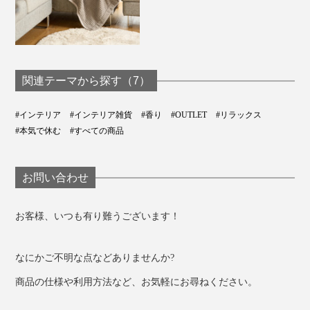
ろいでいるような香り
シーソルト＆コットン：
潮風に乗ってほんのり漂うコットンと木々の心地い
い香り
関連テーマから探す（7）
ホワイトティー＆ジャスミン：
#インテリア
#インテリア雑貨
#香り
#OUTLET
#リラックス
爽やかで品のあるホワイトティーに甘いジャスミン
#本気で休む
#すべての商品
がほんのり顔を出す、ローズの華やかさ、森林の香
りが心地いいスパイスに
お問い合わせ
お客様、いつも有り難うございます！
アイランドゲッタウェイ
なにかご不明な点などありませんか?
商品の仕様や利用方法など、お気軽にお尋ねください。