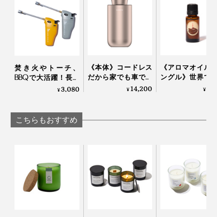
摘みたてのフレッシュハーブ、大地を想わせるスモ
ーキーなパチョリ、針葉樹から分泌される濃厚なバ
ルサム(芳香性のある樹脂)をイメージした香り。
ウッドスモーク：
シダーの木を燃やした時に、ほんのり漂う懐かしく
《本体》コードレス
《アロマオイル
焚き火やトーチ、
心地よい香り。
だから家でも車でも
ングル》世界で
BBQで大活躍！長い
使える、ネブライザ
れるタイのアロ
ノズルで簡単着火、
14,200
4,
3,080
¥
¥
¥
ー式「アロマディフ
ランドが、「心
繰り返し使えるガス
フレイザーファー：
ューザー」｜
い記憶」を調香
注入式の「ジェット
伐りたてのモミの木の清々しさと温かみのあるアン
Lovaroma
KARMAKAMET
ライター」｜iroda
こちらもおすすめ
バーが調和した心地よい香り。
ウォームウッズ