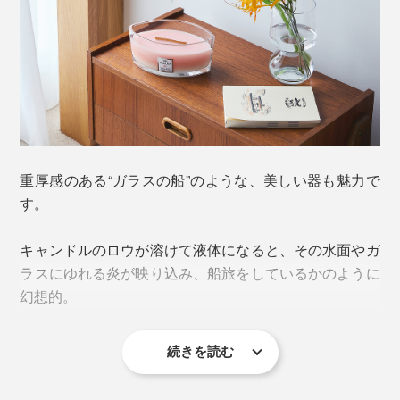
「トリロジーハースウィック」には3つの香りの層があ
り、ロウが溶けるほどに香りが穏やかに変化していきま
す。1つのキャンドルから、3種の香りと合間のブレンド
された香りがたっぷり楽しめるという、贅沢な調香で
写真は「
ハースウィックキャンドル
」
す。
キャンドルを吹き消した際に出るスス（油煙）を避けた
い場合は、火が点いている状態ですばやく蓋をかぶせる
重厚感のある“ガラスの船”のような、美しい器も魅力で
NEW！
コージーキャビン
ことで、ススをガラス容器内に閉じ込めながら消火でき
す。
ます
。
（※2）
キャンドルのロウが溶けて液体になると、その水面やガ
ラスにゆれる炎が映り込み、船旅をしているかのように
幻想的。
続きを読む