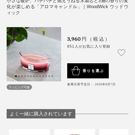
小さな暖炉、パチパチと燃えうねる木製芯と3層の香りの変
ださい。
心地よい香り。
化が楽しめる「アロマキャンドル」｜WoodWick ウッドウ
溶けたロウは排水溝に流さないようご注意くださ
ィック
い。
連続燃焼はススなどの発生を防ぐため3〜4時間まで
NEW！
マウンテントレイル
にしてください。
3,960
円（税込）
ガラス容器の形状および使用しているロウの性質
851人がお気に入り登録
上、ガラスとキャンドルとの間に空気や気泡が入っ
ている場合がありますが、燃焼には問題ありませ
ん。
香りを選ぶ
芯に天然木を使用しているため、商品により音の強
弱がありますので予めご了承ください。
倉庫出荷予定日： 2026年8月7日
ラッピング可能
「トリロジーハースウィック」と過ごす静かで心くつろ
《キャンドルの火が安定しない場合》
ぐ時間を、あなたのおうちでぜひ体験してください。
ロウの表面より3〜5mm程度露出するように芯の長さ
よく一緒に購入されています
を調節してください。
エバーグリーン：