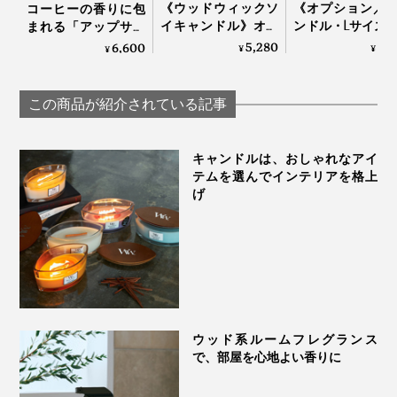
《ウッドウィックソ
《オプション／
コーヒーの香りに包
イキャンドル》オー
ンドル・Lサイズ
まれる「アップサイ
ストラリアの大自然
りが広がりやす
クルキャンドル」｜
5,280
2,
6,600
¥
¥
¥
で深呼吸しているよ
物性の原料配合
ORIGAMI LAMP
うな心地よさ漂う、
ラス入り「アロ
木製芯のアロマキャ
ャンドル（燃焼
この商品が紹介されている記事
ンドル｜GREEN
間：約32時間）
NATION life
kameyama cand
house
キャンドルは、おしゃれなアイ
森で集めた植物や樹木を、暖炉や薪ストープで燃やした時に漂う香りをイメージ
テムを選んでインテリアを格上
げ
ファイヤーサイド：
アンバー、ベチベル、ムスクの自然な香り
レッドウッド：
レッドウッド、白檀、アンバーの奥深い香り
ウッド系ルームフレグランス
サンダルウッドグローブ：
で、部屋を心地よい香りに
白檀と甘いグローブの絶妙なブレンド