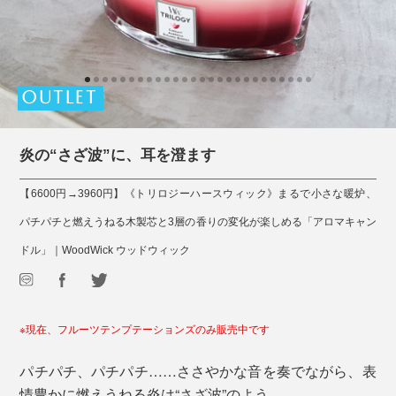
OUTLET
炎の“さざ波”に、耳を澄ます
【6600円→3960円】《トリロジーハースウィック》まるで小さな暖炉、
パチパチと燃えうねる木製芯と3層の香りの変化が楽しめる「アロマキャン
ドル」｜WoodWick ウッドウィック
※現在、フルーツテンプテーションズのみ販売中です
パチパチ、パチパチ……ささやかな音を奏でながら、表
情豊かに燃えうねる炎は“さざ波”のよう。