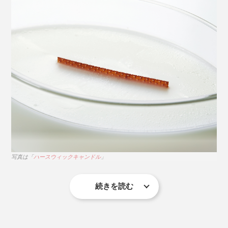
表情豊かに踊る炎をぼんやりと見つめるうちに、身も心
もゆるゆると解けてく。キャンドルとは思えない、なん
とも気持ちいい安らぎの時間です。
ゆらぐ炎を肴に、晩酌を楽しむ夜のひととき。「トリロ
写真は「
ハースウィックキャンドル
」
ジーハースウィック」をBGMに、まったりと過ごす休
日。
続きを読む
幅7cmもの木製芯は、よく見ると三角形の穴が連なる網
目状の板。その穴によって、波のような曲線を描く美し