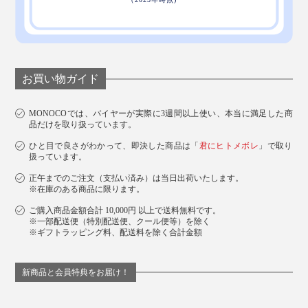
フルーツテンプテーションズ
お買い物ガイド
MONOCOでは、バイヤーが実際に3週間以上使い、本当に満足した商
品だけを取り扱っています。
ひと目で良さがわかって、即決した商品は「
君にヒトメボレ
」で取り
扱っています。
正午までのご注文（支払い済み）は当日出荷いたします。
※在庫のある商品に限ります。
ご購入商品金額合計 10,000円 以上で送料無料です。
※一部配送便（特別配送便、クール便等）を除く
※ギフトラッピング料、配送料を除く合計金額
もぎたてフルーツから漂う甘い刺激のイメージアンサンブル
新商品と会員特典をお届け！
カラント：
カラントとタンジェリンの香りで気分すっきり