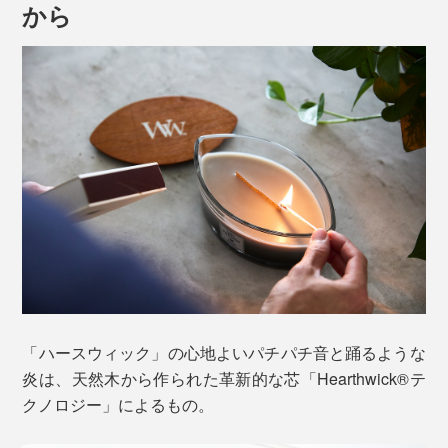
から
MONOCOで大人気の『
WoodWick
』から、暖炉
（Hearth）でゆらめく炎の心地よさを再現した、幅7cm
の木製芯キャンドルです。
マッチやライターで片側から火を点けると、木がはぜる
ような燃焼音とともに、炎と香りがじわじわと広がりま
す。
「ハースウィック」の心地よいパチパチ音と踊るような
炎は、天然木から作られた革新的な芯「Hearthwick®テ
音が出ます
クノロジー」によるもの。