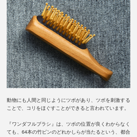
ペットの在宅看護・介護のサポートをする、動物看護師
の増子元美さんによると、
「犬や猫の足裏は、そもそも土や藁の上を歩くようにで
動物にも人間と同じようにツボがあり、ツボを刺激する
きているので、アスファルトやフローリングの上を歩く
ことで、コリをほぐすことができると言われています。
都会のペットたちの筋肉は、コリッコリ。
『ワンダフルブラシ』は、ツボの位置が良くわからなく
凝り固まった筋肉を優しくほぐしてくれる『ワンダフル
ても、64本の竹ピンのどれかしらが当たるという、都合