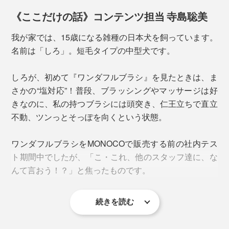
トレーナーを講師に招いて、日本各地でペットセミナー
《ここだけの話》コンテンツ担当 寺島聡美
を開催し、ファンが広がっています。
我が家では、15歳になる雑種の日本犬を飼っています。
名前は「しろ」。短毛タイプの中型犬です。
しろが、初めて『ワンダフルブラシ』を見たときは、ま
さかの“塩対応”！普段、ブラッシングやマッサージは好
きなのに、私の持つブラシには頭突き、仁王立ちで直立
不動、ツンっとそっぽを向くという状態。
「そして、『ワンダフルブラシ』でマッサージすること
ワンダフルブラシをMONOCOで販売する前の社内テス
の最大のメリットは、ペットの異変にすぐに気づけるこ
ト期間中でしたが、「こ・これ、他のスタッフ達に、な
と。異変に気づけば、早期ケアができて、寝たきりにな
んて言おう！？」と焦ったものです。
るリスクを減らすことにもつながります。
続きを読む
マッサージを続けたことで、寝たきりだった子がほふく
ブラシをそのまま放置し、しろがウトウトし始めた頃、
前進できるようになったというような例を、たくさん見
ブラッシングを開始。合間に家事やお茶を挟みながら、