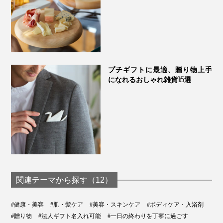
プチギフトに最適、贈り物上手
になれるおしゃれ雑貨15選
「『ワンダフルブラシ』を使うことで、ペットの身体の
構造を知り、困った行動を減らすきっかけにも。声なき
声が、伝わってきますよ」
関連テーマから探す（12）
#健康・美容
#肌・髪ケア
#美容・スキンケア
#ボディケア・入浴剤
そして、静電気が起きず、毛に絡みにくい。不思議と、
#贈り物
#法人ギフト名入れ可能
#一日の終わりを丁寧に過ごす