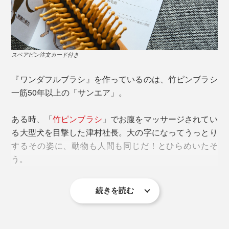
した。
ますが、あれは毛玉や抜け毛をとる道具であって、地肌
をブラッシングするのためのものではないんです。
「『ワンダフルブラシ』の目的は、毛をとかすことでは
なく、マッサージで血行を刺激すること。長毛タイプの
刺激の強すぎる道具で、ペットをブラッシング嫌いにし
スペアピン注文カード付き
ペットの場合は、スリッカーやコームで毛の絡みをとっ
ている飼い主さんも多く見受けられます。マッサージ用
てから、『ワンダフルブラシ』を使うのがポイントで
と毛をとかすもの、用途を分けて道具をそろえるといい
『ワンダフルブラシ』を作っているのは、竹ピンブラシ
す。
ですね。
一筋50年以上の「サンエア」。
下に紹介するのは、マッサージの一例。あなたのワンニ
ペットにとって、静電気は厄介なもの。特に毛が長い子
ある時、「
竹ピンブラシ
」でお腹をマッサージされてい
ャンが気持ちよさそうな方法を探して、アレンジしてく
は、静電気が起きやすく、毛玉の原因になったり、パチ
る大型犬を目撃した津村社長。大の字になってうっとり
ださい」
パチする刺激が皮膚病につながることもあるんです。そ
するその姿に、動物も人間も同じだ！とひらめいたそ
の点、『ワンダフルブラシ』は静電気が起きにくいので
う。
おすすめです」
マッサージの一例
続きを読む
以来、実際の飼い主さんにモニタリングを重ね、大きさ
や形状を試行錯誤し、本品が完成。動物看護師やドッグ