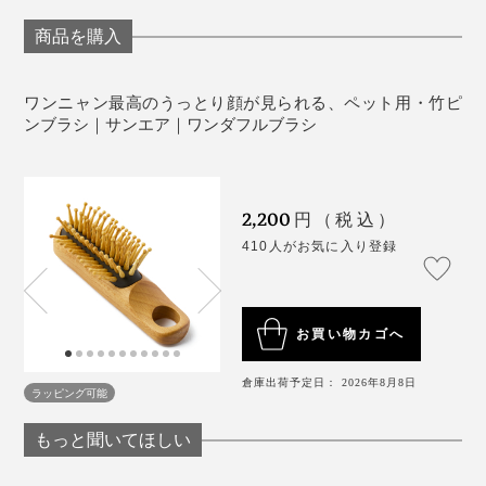
丁寧な修理に、感激のお手紙が届くことも多々。
商品を購入
たとえ、ワンニャンにブラシをかじられてしまっても、
また、トレーニングのご褒美として『ワンダフルブラ
ワンニャン最高のうっとり顔が見られる、ペット用・竹ピ
アフターケアがあるので安心。竹ピンのスペアは無償
シ』を活用する、ドッグトレーナーの袴田恭司さんによ
ンブラシ｜サンエア｜ワンダフルブラシ
で、修理は有償でおこなっています。ワンニャンが誤っ
ると、
ブラッシング中、何度か緊張と弛緩を繰り返して、頭や
てかじったり飲み込んだりしないよう、置き場所にはご
耳まわりをほぐした頃にはすっかりリラックス。
注意くださいね。
「おやつをあげてしつけている飼い主さんは、ついつい
2,200
ほめること…、つまり身体を触ることが減ってしまって
はじめの“塩対応”はどこへやら。驚いたことに、普段な
円（税込）
いることが多いようです。ご褒美としておやつをあげる
かなか触らせてくれない部分まで、ブラシでマッサージ
410人がお気に入り登録
のは、たまには良いのですが、常に胃の中に何か入って
できました。
いる状態は健康に良くありません」
「それでも嫌がる場合は、病気が隠れているのかもしれ
そのまま30分くらい続けると、今度はしろのテンション
お買い物カゴへ
ません。獣医さんやトリマーさんに相談してください
が爆上がり。“ヒャッハー”とばかり、急に走りまわりだ
ね。
倉庫出荷予定日： 2026年8月8日
したのです。リラックスからのハイテンション、振り幅
ラッピング可能
がすごくて、これにもびっくりしました。血行が良くな
マッサージ用としては、『ワンダフルブラシ』が１本あ
もっと聞いてほしい
ったのかもしれません。
れば事足ります。小型・大型、毛の短い子・長い子、ど