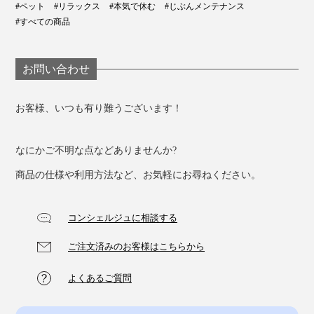
毛並みもツヤツヤする気がします。
#ペット
#リラックス
#本気で休む
#じぶんメンテナンス
#すべての商品
清潔に使えるのも好ポイント。ブラシの縁の溝が浅いの
で、抜け毛やゴミがつきにくく、ゴムの台座の材質も汚
お問い合わせ
れにくいと思います。
お客様、いつも有り難うございます！
初めて使う際は、ワンちゃん・ネコちゃんが、ブラシ自
体に慣れる時間を、十分に取ってあげると良いと思いま
なにかご不明な点などありませんか?
す。
商品の仕様や利用方法など、お気軽にお尋ねください。
プイッと拒否されたり、冷たい雰囲気になったとして
も、ガッカリしないでください。慣れさせること自体も
コンシェルジュに相談する
楽しみながら、ちょっと長い目で『ワンダフルブラシ』
とつきあってみてはいかがでしょうか？
ご注文済みのお客様はこちらから
よくあるご質問
きっと、今まで見たことのない表情を見せてくれると思
います！