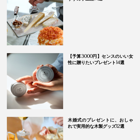
取材協力：
動物看護師 増子元美さん
在宅看護介護におけるペットと家族のサポートや訪問看
人差し指を穴に入れて持つと、固定されて力も入りやすい。
護ケアなどを行う「
コンパニオンアニマルパーティー
」
「病気や老化で弱っている場合は、温めてからブラッシ
主宰
ングするのも効果的。蒸しタオル（冬はビニールで包ん
きっと、『ワンフルブラシ』でのマッサージは、至福の
で）で、足裏、背中、弱っているところを温めてから、
ひとときなんだと思います！
『ワンダフルブラシ』を使ってみてください。
【予算3000円】センスのいい女
性に贈りたいプレゼント14選
毎日使ってみると、ブラシの形状とサイズが絶妙で、よ
足を痛めている場合は、痛めていない方の足に負担がか
く考えられているなと感じます。
かっているもの。痛めている足を治療しつつ、そのほか
の足をブラッシングして、コリをほぐしてあげることも
普段は人間用の天然素材のボディ・マッサージブラシを
大切です」
使っていましたが、そのブラシと比べると、手の圧を均
等にかけられて、繊細なストロークができます。動物病
院で鍼やお灸でしかアプローチできないような箇所も、
木婚式のプレゼントに、おしゃ
お家で簡単に、ほどよく刺激できるのが嬉しいですね。
れで実用的な木製グッズ12選