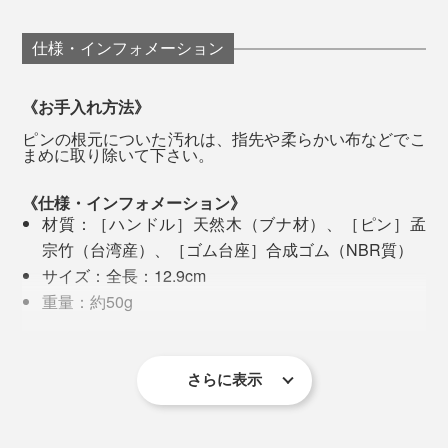
てきました。ペットの健康をサポートできる、素晴らし
１時間半くらいかけて慣れさせました。
いブラシだと思います」
仕様・インフォメーション
しろは元保護犬、日本犬の性質もあって、警戒心が高め
「いいものを大切に使い続けることは、ものに優しく接
です。やはり慣れるまでに時間が必要でした。
※イラストは犬ですが、猫の場合も同様です。
するこころを育てる」が信念の津村社長。全国から送ら
《お手入れ方法》
れてくるブラシの修理を、80歳を超えた今もひとりでこ
ピンの根元についた汚れは、指先や柔らかい布などでこ
「最初は、耳の後ろやあごの下など、触れられるのを好
まめに取り除いて下さい。
なしているというから驚きです。
む場所から始めてください。
《仕様・インフォメーション》
ブラッシングを嫌がる子は、金属ブラシの刺激が強すぎ
材質：［ハンドル］天然木（ブナ材）、［ピン］孟
たり、毛玉に引っかかったり、長時間押さえつけられた
宗竹（台湾産）、［ゴム台座］合成ゴム（NBR質）
り、過去に嫌な経験をしていることが多いんです。
サイズ：全長：12.9cm
重量：約50g
そんな時は、毛の絡みをとってから、手でマッサージを
生産国：台湾（企画・検品は日本）
※ゴム台座の材質NBRは、耐油性、耐久性に優れていますが、使用環境(ベ
はじめ、徐々に『ワンダフルブラシ』を使ってみてくだ
トベト油、パッテング過ぎなど)に影響され、劣化が早まります。
※ペットが誤ってかじったり、飲み込んだりしないように、置き場所にはご
さい。たいていの場合は、ブラッシングが大好きになり
さらに表示
注意ください。
ます」