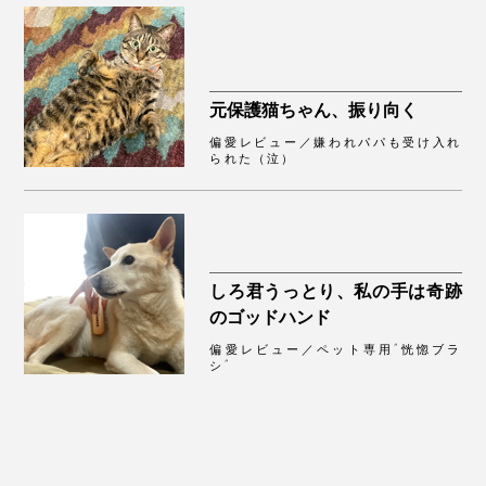
んなタイプにも使えますが、毛や筋肉が少なくなってし
「えーーー！？ “ウットリ顔”してよ～」と思いました
まった老犬・老猫や、繊細な子犬・子猫の場合は、獣医
が、元気になったので「◎」です。
スペアピンは、自分で取り付けられます
さんにご相談を」
動物看護師の増子さんによると、「ペットが物をかじる
元保護猫ちゃん、振り向く
のは、狩猟本能によるもの。無性にかじりたくなる時期
偏愛レビュー／嫌われパパも受け入れ
があるんです。叱るよりも、本能を満たすような歯応え
られた（泣）
のあるおもちゃに変えるといいですよ」
「それよりも、飼い主がしっかりほめてあげることが大
切。ブラッシングって気持ちいいんだよと教えてあげれ
ば、ブラッシングがご褒美になります」
しろ君うっとり、私の手は奇跡
のゴッドハンド
『ワンダフルブラシ』は、しゃべれないワンニャンとの
偏愛レビュー／ペット専用“恍惚ブラ
シ”
コミュニケーションツールにもなりそうです。
ペットがかじったり、誤飲しないよう、置き場所にはご注意ください。穴にひも
を通せば、収納に便利です（紐は商品に含まれません）。