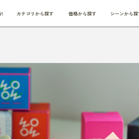
!
カテゴリから探す
価格から探す
シーンから探
つめた〜い夏、どうぞ！
HEALTHY
家電
HOME
ファッション
- 3,000円
3,000円 - 5,000円
5,000円 - 10,000円
OP10
すべて
すべて
すべて
すべて
す
朝までぐっすり
リビング家電
居心地のいい空間
服
ひ
商品 (新着順)
本気で休む
キッチン家電
家事ルンルン
バッグ
ほ
覧
いつも清潔
美容・健康家電
食いしん坊クラブ
靴・靴下
や
じぶんメンテナンス
オーディオ家電
料理と団らん
レイングッズ
仕
め割引
おうちエクササイズ
ファッション／小物
レット
の他
日用品
健康・美容
すべて
すべて