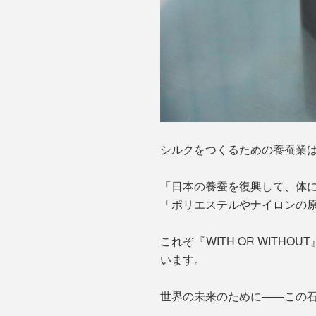
シルクをつくるための養蚕業は
「日本の養蚕を復興して、体
「ポリエステルやナイロンの
これぞ『WITH OR WIT
います。
世界の未来のために——この石