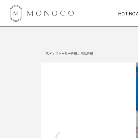
HOT NOW
新商品
CATEGORY
PRICE
SCENE
HOT NOW!
GIFTS
インテリア
1,000円未満
1,000円 
TOP
ストーリー詳細
商品詳細
今週のT
カテゴリから探す
価格から探す
シーンから探す
すべて
すべて
特別な贈りもの
家具
すべての
会話が弾む
収納
特集一
気のきく手土産
照明
毎日使ってね
インテリア雑貨
おまと
ベランダ・庭
アウト
インテリア／そ
キッチン
すべて