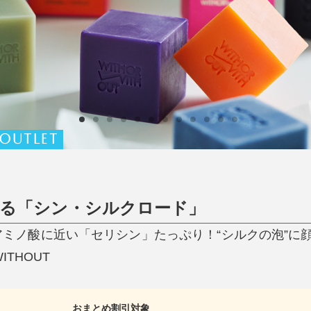
ひんやり今治タオル、生き返る〜
掃除・洗濯
肌・髪ケア
タオル
バスグッズ
スリッパ
ひんやりグッズ
防災用品
あったかグッズ
水筒
健康グッズ
日用品／その他
オーラルケア
OUTLET
がる「シン・シルクロード」
肌のアミノ酸に近い「セリシン」たっぷり！“シルクの泡”
ITHOUT
おまとめ割引対象