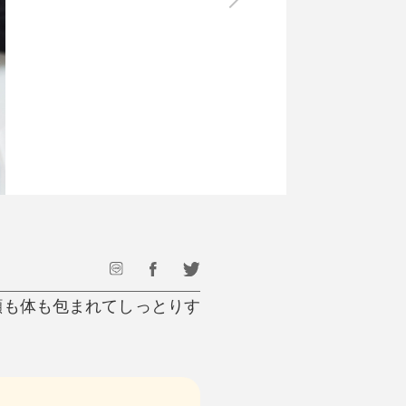
最後のひと口までキンキン
ドリンク
旅行
フード
アウトドア
旅行遊び／その他
に顔も体も包まれてしっとりす