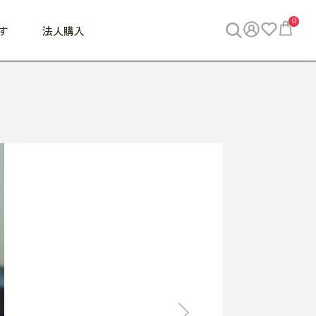
0
す
法人購入
WORK
ビジネス
ENJOY
寝具
10,000円 - 30,000円
30,000円以上
べて
すべて
すべて
すべて
らめきデスク
PC・スマホ関連
お出かけスパイス
敷き寝具
っと一息ふぅ
椅子・クッション
思い出トラベル
掛け寝具
っぱり清潔感
収納
外で過ごすって最高
パジャマ
事へGO
ビジネス／小物
好き・・にどっぷり
枕・小物
食料品
旅行・遊び
すべて
すべて