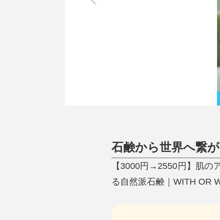
調理家電
調理器具
食器
タオル・ふきん
キッチン雑貨
石鹸から世界へ繋
【3000円→2550円】
る自然派石鹸｜WITH OR W