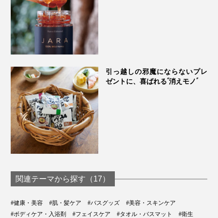
本品は、単品1個で税込3,000円ですが、これほど豊かな
引っ越しの邪魔にならないプレ
泡と、湯気にのって広がる華やかな香り、しっとりした
ゼントに、喜ばれる“消えモノ”
洗い心地で、まるで、ホテルスパのような心地よさを、
1日50円ほどで味わえるなら、むしろオトクに感じてい
ます（笑）
関連テーマから探す（17）
#健康・美容
#肌・髪ケア
#バスグッズ
#美容・スキンケア
#ボディケア・入浴剤
#フェイスケア
#タオル・バスマット
#衛生