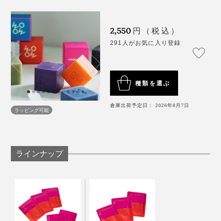
なんて、よほどの決意と覚悟がないとできません。
独立。
［ベルガモット］
ヤシ油・パーム油・水・オリーブ果実油・水酸化
2,550
円（税込）
国産シルク復興への長い道のりを思うと、まるで、シル
2021年6月に『WITH OR WITHOUT』を立ち上げて、大
Na・加水分解セリシン・香料・トリ（カプリル酸／
291人がお気に入り登録
クロードみたい。
人も子どもも使いやすいシルク石鹸から、国産シルク復
カプリン酸）グリセリル・マグワ葉・青1
興の道を歩み始めました。
歴史の始まりに、立ち会っているのかも･･････こんなに
［ジャーニー］
たっぷりの泡で洗う心地が、本当に気持ちいい石鹸で
種類を選ぶ
ワクワクさせてくれる石鹸、ほかにはないと思います。
ヤシ油・パーム油・水・オリーブ果実油・水酸化
す。
Na・加水分解セリシン・香料・トリ（カプリル酸／
倉庫出荷予定日： 2026年8月7日
ラッピング可能
カプリン酸）グリセリル・ナンバンアイ葉・グンジ
なぜ、こんなにフワッフワに泡立つの？
ョウ・酸化鉄
泡立ちやすさは、独自配合した天然オイルから。
［サヴォン］
ラインナップ
ヤシ油・パーム油・水・オリーブ果実油・水酸化
Na・加水分解セリシン・香料・トリ（カプリル酸／
世の中にシルク石鹸はいくつもありますが、ブランド自
カプリン酸）グリセリル・カキ果実エキス・酸化鉄
らがカイコを育てて、原料からつくっているシルク石鹸
は、めずらしいはずです。
［ラベンダー］