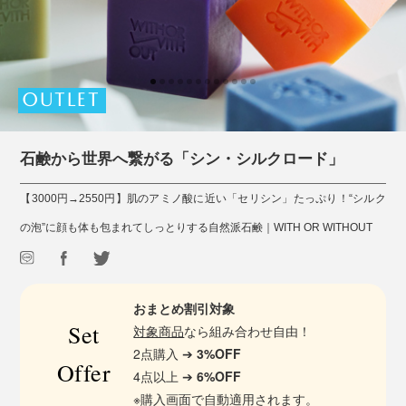
OUTLET
石鹸から世界へ繋がる「シン・シルクロード」
【3000円→2550円】肌のアミノ酸に近い「セリシン」たっぷり！“シルク
の泡”に顔も体も包まれてしっとりする自然派石鹸｜WITH OR WITHOUT
おまとめ割引対象
Set
対象商品
なら組み合わせ自由！
2点購入 ➔
3%OFF
Offer
4点以上 ➔
6%OFF
※購入画面で自動適用されます。