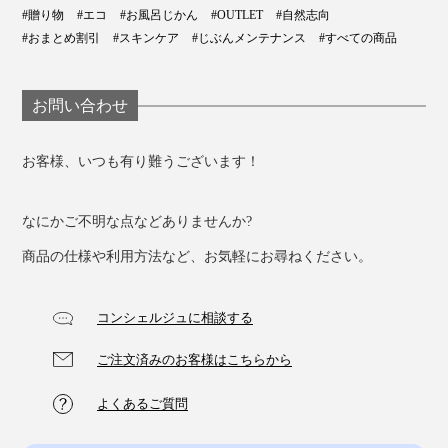
#贈り物
#エコ
#お風呂じかん
#OUTLET
#自然志向
#おまとめ割引
#スキンケア
#じぶんメンテナンス
#すべての商品
お問い合わせ
石鹸の色と香りの組合せにも、気分が弾みます。石鹸
は、全5種。
お客様、いつも有り難うございます！
なにかご不明な点などありませんか?
商品の仕様や利用方法など、お気軽にお尋ねください。
コンシェルジュに相談する
ご注文済みのお客様はこちらから
よくあるご質問