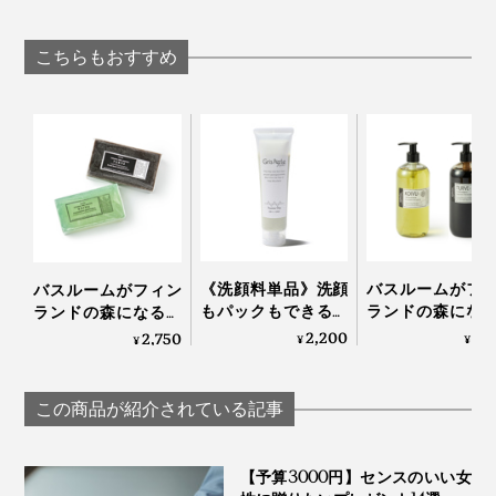
が生んだ“重炭酸
「シャワーヘッ
｜Bath ReLuxin’
湯”のタブレット入浴
｜エミュール フ
す。
桐生市にある自社の桑畑。無農薬で2000本の桑を育てている
剤｜薬用Hot Bubble
ンバブルシャワー
こちらもおすすめ
PRO
2026年には、すべて畑で育てた桑を与えて、360,000頭
のカイコ（約108kg分の絹糸）の飼育を目指していま
す」と高嶋氏。
さらに、日本国内だけでなく、人口が増え続けている東
南アジアでの販売をめざして、シンガポールにも事業所
を設立。2022年4月からは移住して、海外での事業展開
をはじめています。
《洗顔料単品》洗顔
バスルームがフ
バスルームがフィン
もパックもできる、
ランドの森にな
ランドの森になる、
「富山クレイ フェイ
「白樺の若葉」
「白樺の若葉」と
2,200
4,
2,750
群馬・桐生産のシルク石鹸から、世界の未来へ繋がって
¥
¥
¥
シャルウォッシュ」
「森の土」の香
「森の土」の香りの
いく道のりは、まるで“現代のシルクロード”。あなた
｜グリーペルル
ボディーソープ
バーソープ｜OSMIA
も、この石鹸から、国産シルク復興への道を、いっしょ
KEIKO
OSMIA
『WITH OR WITHOUT』のシルク石鹸は、「コールド
この商品が紹介されている記事
に歩きませんか？
プロセス製法」といって、常温でじっくり4週間かけて
熟成させています。
【予算3000円】センスのいい女