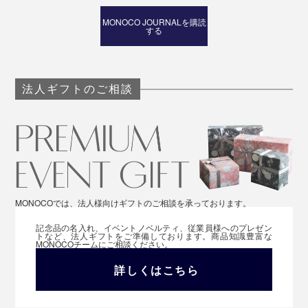
どれも泡立てる時に、フワッと香りますが、強すぎるこ
MONOCO JOURNALを購読
とはありません。泡を広げていくうちに消えていくよう
する
な、穏やかな香り。
目をひくパッケージもあって、贈り物にもぴったり。世
法人ギフトのご相談
界の未来のために——大切な人といっしょに使っていき
たいシルク石鹸です。
MONOCOでは、法人様向けギフトのご相談を承っております。
記念品の名入れ、イベントノベルティ、従業員様へのプレゼン
トなど、法人ギフトをご準備しております。商品知識豊富な
MONOCOチームにご相談ください。
詳しくはこちら