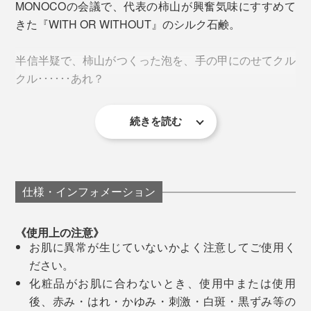
MONOCOの会議で、代表の柿山が興奮気味にすすめて
きた『WITH OR WITHOUT』のシルク石鹸。
半信半疑で、柿山がつくった泡を、手の甲にのせてクル
クル･･････あれ？
手を回しているうちに、ほら、フワッフワの泡ができあ
しかも、捨てる部分がほとんどない万能ぶり。
続きを読む
がり。たっぷりの泡で、 やさしく顔や体をなでるよう
｢洗っている途中から、もうツルツルしてきた｣
に洗ってみてください。
「とはいえ、手間のかかるシルクより、ずっと安く大量
｢なんか、薄い膜が貼ったみたいに、しっとりする｣
につくれるポリエステルやナイロンといった、化学繊維
の生産量は圧倒的です。
スタッフみんなが、次々と、私も感じた｢しっとり｣を口
『WITH OR WITHOUT』は、絹織物で知られる群馬・
仕様・インフォメーション
にし始めました。このしっとり感は、初めての体験！
桐生市で、自らカイコを育てて、原料になる「繭毛羽
でも、化学繊維の製造は、石油や水の資源を大量に使う
（まゆけば・繭をつくるための足掛かりになる糸く
《使用上の注意》
し、CO2排出量も多い。
疑っていた気持ちなんて忘れて(笑)、すっかり気に入
ず）」を採集。
お肌に異常が生じていないかよく注意してご使用く
り、家でも使うようになりました。
ださい。
コロナ禍で、3歳になる子どもと過ごす時間が増えて、
化粧品がお肌に合わないとき、使用中または使用
ますます未来の環境を考えるようになりました。
肌しっとりの洗い心地はもちろんですが、フワフワのキ
後、赤み・はれ・かゆみ・刺激・白斑・黒ずみ等の