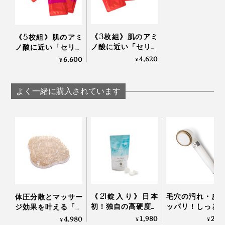
ヤシ油・パーム油・水・オリーブ果実油・水酸化
「桐生市内にある、私たちのラボでは、2021年に、
Na・加水分解セリシン・香料・トリ（カプリル酸／
15,000頭のカイコを育てました。2022年は、60,000頭
カプリン酸）グリセリル・ウコン根・黄5
《3枚組》肌のアミ
《5枚組》肌のアミ
を目指しています。
ノ酸に近い「セリシ
ノ酸に近い「セリシ
ン」たっぷり！“シル
ン」たっぷり！“シル
4,620
6,600
¥
¥
製造国：日本
エサとなる桑の葉も、桑畑が減りつづけているので、自
ク由来の美容液”で心
ク由来の美容液”で心
地よいしっとり感が
社で2000本の桑の木を植えて、育てはじめました。
地よいしっとり感が
続く「シルク美容液
続く「シルク美容液
よく一緒に購入されています
オイルの組合せと配合率によって、泡立ちが変化するこ
シートマスク」｜
シートマスク」｜
とから、試作をくり返した結果、ココナッツオイル・パ
WITH OR WITHOUT
WITH OR WITHOUT
ームオイル・MCTオイル・オリーブオイルの4種類を厳
選しました。
4種のオイルに、シルク由来のセリシン……シルク石鹸
の原料は、天然成分が98％。自然派石鹸にはめずらし
い、フワッフワできめ細かい泡が、カンタンにつくれま
《21錠入り》日本
毛穴の汚れ・皮
体圧分散とマッサー
す。
初！独自の高硬度マ
ッパリ！しっと
ジ効果を叶える「バ
イクロカプセル技術
カホカ気持ちい
スタブクッション」
1,980
27,
4,980
¥
¥
¥
泡立ちのよさはもちろん、水に溶けにくいことも特長で