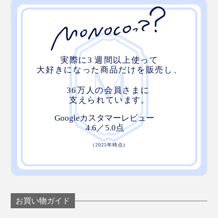
フローラル
品を感じるグレージュカラー。ほのかに甘い、花のよう
な香りが特長です。シルク石鹸のベーシックモデルで、
「フローラル」をベースに、色や香りの各種成分を配合
することで、ほか4種の石鹸をつくっています。
ベルガモット
高級感のあるパープルカラーは、カイコが食べる桑の木
になる実（マルベリー）を配合しています。柑橘系のエ
レガントな香りが特長です。
ジャーニー
お買い物ガイド
デニムのような、味のあるブルーカラーは、日本の伝統