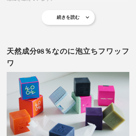
続きを読む
肌に、極薄の膜が張ったようなしっとり感は、シルク糸
をつくるタンパク質「セリシン」のおかげ。
天然成分98％なのに泡立ちフワッフ
ワ
セリシンは、私たちの肌のなかにある、天然保湿成分
（NMF）のアミノ酸組成とよく似ているから、肌になじ
みやすく、しっとりとうるおいます。
明治時代、シルクを支える養蚕業は、日本を代表する産
業でしたが、いまや減る一方に。
国内の養蚕農家の数は、57,230戸（1989年）から、228