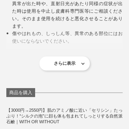
メ細かい泡といい、上質な香水のような香りといい、な
異常が出た時や、直射日光があたり同様の症状が出
国産シルクの復興を通じて、地球温暖化を止めたい」
んとも、贅沢な気持ちになれる･･････。
た時は使用を中止し皮膚科専門医等にご相談くださ
い。そのまま使用を続けると悪化させることがあり
『WITH OR WITHOUT』の高嶋耕太郎氏は、そう決意
香り漂う空間で、肌をゆったりケアしてもらう、まる
ます。
を話します。
洗いながら、肌がしっとりする感触に気づくはず。しか
で、｢ホテルスパ｣のような心地よさを感じます。
傷やはれもの、しっしん等、異常のある部位にはお
も、この泡、腕や脚に広げても、消えにくいから、全身
使いにならないでください。
をしっかり洗いやすいのです。
原稿がたて込んでくると、面倒で、面倒で、しかたがな
直射日光が当たる場所には保管しないでください。
かったお風呂の時間が、気がついたら、“楽しみ”になっ
天然成分配合のため、色や香りに変化が生じること
おすすめは「泡パック」。洗顔時、泡を顔に広げたま
ていたほどです。それくらい気持ちいい！
がありますが、品質には問題ありません。
さらに表示
桐生市内の自社ラボで養蚕（左写真）。カイコが繭をつくった時に残る糸、繭毛
ま、10秒待ってから洗い流してください。肌のザラつき
羽（右写真）を集めて石鹸に
が落ち着いて、頬がいつもよりみずみずしいみたい！
そうして、シルク石鹸を泡立てるほどに、高嶋さん達を
《商品仕様》
養蚕業では、捨てるしかなかった繭毛羽から、特許技術
応援したい、国産シルクを広めたい、という気持ちもム
重さ：120g
でセリシンを抽出し、たっぷり配合したシルク石鹸をつ
クムク。
全成分：
商品を購入
くっています。
［フローラル］
ふつう、シルク(セリシン)入りの化粧品は、原料メーカ
ヤシ油・パーム油・水・オリーブ果実油・水酸化
『WITH OR WITHOUT』を立ち上げた、代表の高嶋耕太郎氏
【3000円→2550円】肌のアミノ酸に近い「セリシン」たっ
原料も、石鹸も、地場でつくっている、まさにメイド・
ーから、セリシンを買ってつくれば済むもの。
Na・加水分解セリシン・香料・トリ（カプリル酸／
ぷり！“シルクの泡”に顔も体も包まれてしっとりする自然派
イン・桐生。
アパレル業界で経験を積んできた高嶋氏は、国産シルク
カプリン酸）グリセリル・酸化鉄・酸化クロム
石鹸｜WITH OR WITHOUT
それなのに、自分たちで、カイコも、エサの桑も育てる
の危機と可能性に注目し、取締役を務めていた会社から