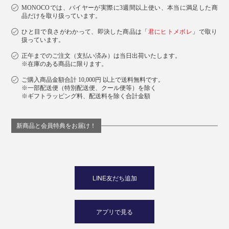
植物である「藍」から生まれた100%天然カラー。オリ
MONOCOでは、バイヤーが実際に3週間以上使い、本当に満足した商
品だけを取り扱っています。
エンタルなハーブの香りです。
ひと目で良さがわかって、即決した商品は「
君にヒトメボレ
」で取り
扱っています。
正午までのご注文（支払い済み）は当日出荷いたします。
サヴォン
※在庫のある商品に限ります。
墨のような濃淡が渋いグレーカラーは、古くから染料と
ご購入商品金額合計 10,000円 以上で送料無料です。
して使われる天然の「柿渋」を配合して実現した100%
※一部配送便（特別配送便、クール便等）を除く
※ギフトラッピング料、配送料を除く合計金額
天然カラー。誰もが親しみやすい、すっきりとした石鹸
の香り。
新商品と会員特典をお届け！
ラベンダー
目に鮮やかなオレンジカラーは、「ウコン（ターメリッ
LINE友だち追加
ク）」を配合しています。リラックス気分を味わえる、
ラベンダーの香り。
アプリで見る