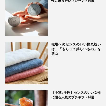
性に贈りたいプレゼント14選
手間をかけることで、自然派石鹸にはめずらしい、泡立
ちのよさと溶けにくさを両立しているのです。
実際、わたしはひと月ほど、この石鹸で毎晩、顔と体を
洗っていますが、まだ半分以上残っています。
入浴後、よく水を切って、湿気の少ない場所で保管する
職場へのセンスのいい快気祝い
は、「もらって嬉しいもの」を
など、適切な使い方をすれば、「毎日1人で、顔と全身
選ぶ
を洗って、2か月はもちます」（高嶋氏）とのこと。
【予算3千円】センスのいい女性
に贈る人気のプチギフト14選