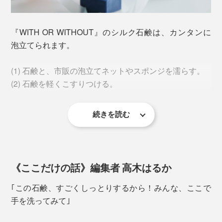
戸（2020年）と、この30年で95%も減少しているので
す。
『WITH OR WITHOUT』のシルク石鹸は、カンタンに
泡立てられます。
群馬・桐生発『WITH OR WITHOUT』の使命は、
(1) 石鹸と、市販の泡立てネットやスポンジを濡らす。
「日本の養蚕業を復興して、体にいいシルクを国内外に
泡を流した後も、セリシンは、肌から落ちにくいこと
(2) 石鹸を軽くこすりつける。
もっと広める」
が、明星大学理工学部の共同研究
からわかっていま
（※）
す。
保湿力にすぐれたシルクは、石鹸をはじめとする化粧
続きを読む
(3) 空気を含ませるように、泡立てネットやスポンジを
品、肌に触れる衣類、食品となんでもつくれます。
（※明星大学 理工学部 生命科学・株式会社アート・日本医科大学 多摩永山病院 皮
もみ込む。
膚科（2019） 「加水分解セリシン成分含有石けんのin vivo皮膚残留性に関する研
究」第66回日本シルク学会）
《ここだけの話》編集者 高木はるか
だから、湯上がりの顔も体もしっとり。シルクの力って
すごい！
｢この石鹸、すごくしっとりするから！みんな、ここで
手を洗ってみて｣