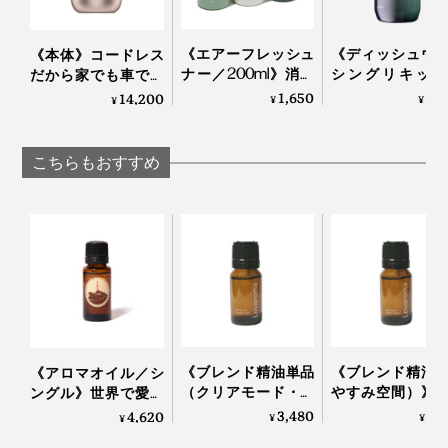
《エアーフレッシュ
《ディッシュウ
《本体》コードレス
ナー／200ml》消臭
シングリキッド
だから家でも車でも
成分配合で気になる
500ml》「緑の
使える、ネブライザ
1,650
2,
14,200
¥
¥
¥
ニオイを瞬間リセッ
の香りに包まれ
ー式「アロマディフ
ト、「緑の国」の香
器洗いタイム、
ューザー」｜
りに包まれる天然ア
由来成分98％で
Lovaroma
こちらもおすすめ
ロマのミストスプレ
落ちしっかりな
ー｜GREEN NATION
用洗剤｜GRE
life
NATION life
《ブレンド精油単品
《ブレンド精油
《アロマオイル／シ
（クリアモード・ド
やすみ空間）》
ングル》世界で愛さ
ライブ・ハーバルシ
精油100％、オ
れるタイのアロマブ
3,480
3,
4,620
¥
¥
¥
トラス）》天然精油
ナルブレンドの
ランドが、「心地よ