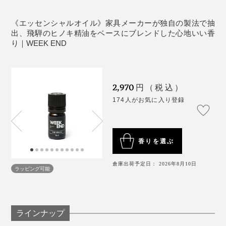
産） 、ペパーミント（インド産）
抽出方法：高圧水蒸気蒸留法（ヒノキ・スギ枝
《エッセンシャルオイル》家具メーカーが独自の製法で抽
葉）、水蒸気蒸留法（ユーカリレモン・ゼラニウ
出、飛騨のヒノキ精油をベースにブレンドした心地いい香
ム・ラベンダーアルパイン・ペパーミント）
り｜WEEK END
製造国：日本
［THE HINOKI］
2,970
円（税込）
容量：5ml
174人がお気に入り登録
成分：ヒノキ木部・枝葉（飛騨高山産）
まるで、飛騨の森の中で深呼吸をしているような心地よ
抽出方法：高圧水蒸気蒸留法
さのエッセンシャルオイル。
製造国：日本
香りを選ぶ
『WEEK END』のアロマディフューザーに垂らして、
おうちで森林浴気分を味わってください。
倉庫出荷予定日： 2026年8月10日
ラッピング可能
ラインナップ