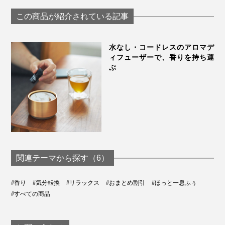
100％、オリジナル
センシャルオイ
い記憶」を調香｜
ブレンドのエッセン
Lovaroma
KARMAKAMET
この商品が紹介されている記事
シャルオイル｜
Lovaroma
水なし・コードレスのアロマデ
ィフューザーで、香りを持ち運
ぶ
関連テーマから探す（6）
#香り
#気分転換
#リラックス
#おまとめ割引
#ほっと一息ふぅ
#すべての商品