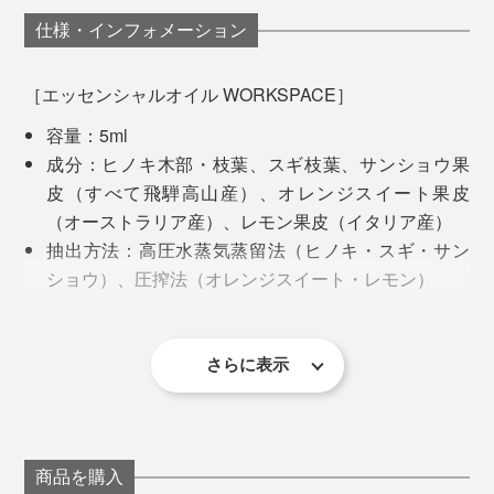
仕様・インフォメーション
［エッセンシャルオイル WORKSPACE］
容量：5ml
成分：ヒノキ木部・枝葉、スギ枝葉、サンショウ果
皮（すべて飛騨高山産）、オレンジスイート果皮
（オーストラリア産）、レモン果皮（イタリア産）
抽出方法：高圧水蒸気蒸留法（ヒノキ・スギ・サン
「高圧水蒸気蒸留法」というこの抽出方法は、一般的な
ショウ）、圧搾法（オレンジスイート・レモン）
水蒸気蒸留法よりも、樹木の多様な成分を抽出すること
製造国：日本
ができ、より深みのある、豊かな樹木の香りを引き出す
ことができるのです。
［エッセンシャルオイル OPEN AIR］
さらに表示
容量：5ml
成分：ヒノキ木部・枝葉、スギ枝葉（ともに飛騨高
山産）、ラベンダーアルパイン（フランス産） 、ユ
ーカリレモン（中国産） 、ゼラニウム（エジプト
商品を購入