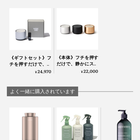
《本体》フチを押す
《ギフトセット》フ
だけで、静かにスイ
チを押すだけで、静
ッチON！水なし・
かにスイッチON！
22,000
24,970
¥
¥
コードレスで使える
水なし・コードレス
「アロマディフュー
で使える「アロマデ
ザー 2」｜WEEK
ィフューザー本体＋
よく一緒に購入されています
END｜AROMA
エッセンシャルオイ
DIFFUSER 2
ル」｜WEEK END｜
AROMA DIFFUSER 2