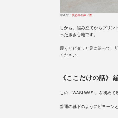
写真は「
水墨画花柄／黒
」
しかも、編み立てからプリン
った履き心地です。
履くとピタッと足に沿って、肌
ください。
《ここだけの話》 編
この『WASI WASI』を初
普通の靴下のようにビヨーン