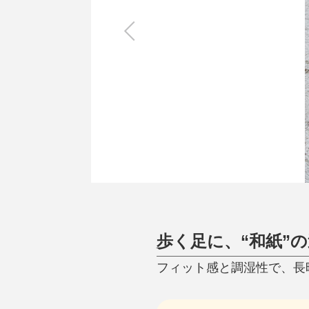
キッチン
すべて
調理家電
調理器具
食器
タオル・ふきん
キッチン雑貨
歩く足に、“和紙”
フィット感と調湿性で、長