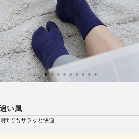
日用品
健康・美容
すべて
すべて
ひんやり今治タオル、生き返る〜
掃除・洗濯
肌・髪ケア
タオル
バスグッズ
スリッパ
ひんやりグッズ
防災用品
あったかグッズ
水筒
健康グッズ
日用品／その他
オーラルケア
の追い風
時間でもサラッと快適