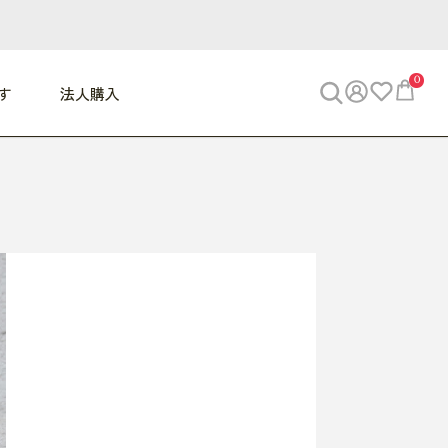
0
す
法人購入
WORK
ビジネス
ENJOY
寝具
10,000円 - 30,000円
30,000円以上
べて
すべて
すべて
すべて
らめきデスク
PC・スマホ関連
お出かけスパイス
敷き寝具
っと一息ふぅ
椅子・クッション
思い出トラベル
掛け寝具
っぱり清潔感
収納
外で過ごすって最高
パジャマ
事へGO
ビジネス／小物
好き・・にどっぷり
枕・小物