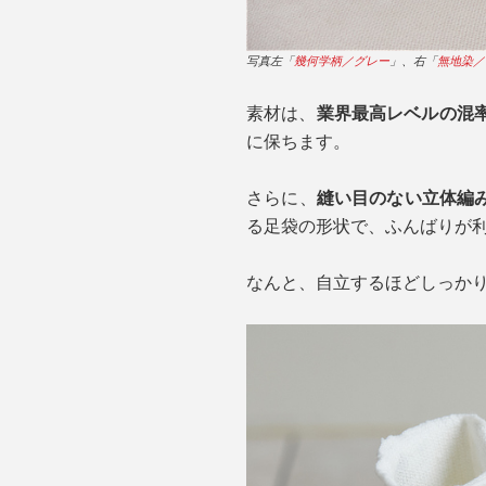
写真左「
幾何学柄／グレー
」、右「
無地染／
素材は、
業界最高レベルの混率
に保ちます。
さらに、
縫い目のない立体編
る足袋の形状で、ふんばりが
なんと、自立するほどしっか