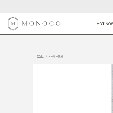
HOT NOW
新商品
CATEGORY
PRICE
SCENE
HOT NOW!
GIFTS
インテリア
1,000円未満
1,000円 
TOP
ストーリー詳細
今週のT
カテゴリから探す
価格から探す
シーンから探す
すべて
すべて
特別な贈りもの
家具
すべての
会話が弾む
収納
特集一
気のきく手土産
照明
毎日使ってね
インテリア雑貨
おまと
ベランダ・庭
アウト
インテリア／そ