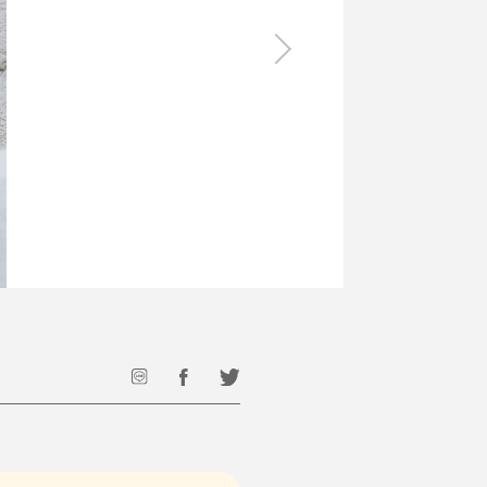
食料品
旅行・遊び
すべて
すべて
最後のひと口までキンキン
ドリンク
旅行
フード
アウトドア
旅行遊び／その他