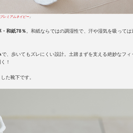
プレミアムネイビー
」
・和紙78％
。和紙ならではの調湿性で、汗や湿気を吸っては
み
で、歩いてもズレにくい設計。土踏まずを支える絶妙なフィ
利く！
りした靴下です。