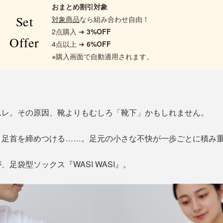
おまとめ割引対象
Set
対象商品
なら組み合わせ自由！
2点購入 ➔
3%OFF
Offer
4点以上 ➔
6%OFF
※購入画面で自動適用されます。
ムレ。その原因、靴よりもむしろ「靴下」かもしれません。
、足首を締めつける……。足元の小さな不快が一歩ごとに積み
足袋型ソックス『WASI WASI』。