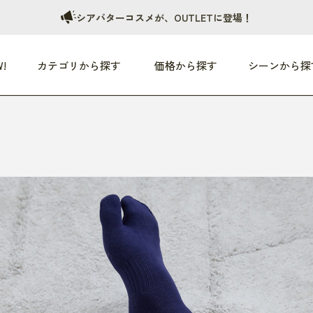
シアバターコスメが、OUTLETに登場！
!
カテゴリから探す
価格から探す
シーンから探
つめた〜い夏、どうぞ！
HEALTHY
家電
HOME
ファッション
- 3,000円
3,000円 - 5,000円
5,000円 - 10,000円
OP10
すべて
すべて
すべて
すべて
す
朝までぐっすり
リビング家電
居心地のいい空間
服
ひ
商品 (新着順)
本気で休む
キッチン家電
家事ルンルン
バッグ
ほ
覧
いつも清潔
美容・健康家電
食いしん坊クラブ
靴・靴下
や
じぶんメンテナンス
オーディオ家電
料理と団らん
レイングッズ
仕
め割引
おうちエクササイズ
ファッション／小物
レット
の他