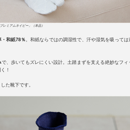
プレミアムネイビー」（本品）
・和紙78％
。和紙ならではの調湿性で、汗や湿気を吸っては
み
で、歩いてもズレにくい設計。土踏まずを支える絶妙なフィ
利く！
りした靴下です。