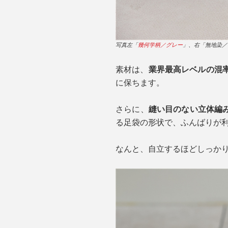
写真左「
幾何学柄／グレー
」、右「無地染／
素材は、
業界最高レベルの混率
に保ちます。
さらに、
縫い目のない立体編
る足袋の形状で、ふんばりが
なんと、自立するほどしっか