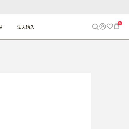
0
す
法人購入
WORK
ビジネス
ENJOY
寝具
10,000円 - 30,000円
30,000円以上
べて
すべて
すべて
すべて
らめきデスク
PC・スマホ関連
お出かけスパイス
敷き寝具
っと一息ふぅ
椅子・クッション
思い出トラベル
掛け寝具
っぱり清潔感
収納
外で過ごすって最高
パジャマ
事へGO
ビジネス／小物
好き・・にどっぷり
枕・小物