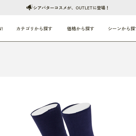
シアバターコスメが、OUTLETに登場！
!
カテゴリから探す
価格から探す
シーンから探
つめた〜い夏、どうぞ！
HEALTHY
家電
HOME
ファッション
- 3,000円
3,000円 - 5,000円
5,000円 - 10,000円
OP10
すべて
すべて
すべて
すべて
す
朝までぐっすり
リビング家電
居心地のいい空間
服
ひ
商品 (新着順)
本気で休む
キッチン家電
家事ルンルン
バッグ
ほ
覧
いつも清潔
美容・健康家電
食いしん坊クラブ
靴・靴下
や
じぶんメンテナンス
オーディオ家電
料理と団らん
レイングッズ
仕
め割引
おうちエクササイズ
ファッション／小物
レット
の他