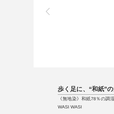
キッチン
すべて
調理家電
調理器具
食器
タオル・ふきん
キッチン雑貨
歩く足に、“和紙”
《無地染》和紙78％の調
WASI WASI