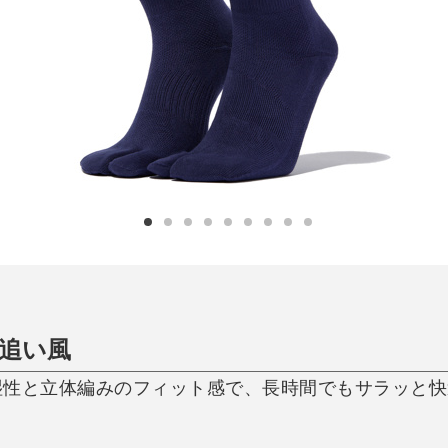
日用品
健康・美容
すべて
すべて
ひんやり今治タオル、生き返る〜
掃除・洗濯
肌・髪ケア
タオル
バスグッズ
スリッパ
ひんやりグッズ
防災用品
あったかグッズ
水筒
健康グッズ
日用品／その他
オーラルケア
の追い風
湿性と立体編みのフィット感で、長時間でもサラッと