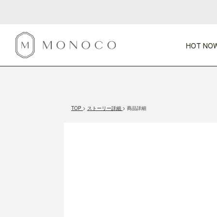
HOT NOW
新商品
CATEGORY
PRICE
SCENE
HOT NOW!
GIFTS
インテリア
1,000円未満
1,000円 
TOP
ストーリー詳細
商品詳細
今週のT
カテゴリから探す
価格から探す
シーンから探す
すべて
すべて
特別な贈りもの
家具
すべての
会話が弾む
収納
特集一
気のきく手土産
照明
毎日使ってね
インテリア雑貨
おまと
ベランダ・庭
アウト
インテリア／そ