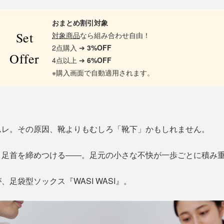
おまとめ割引対象
Set
対象商品
なら組み合わせ自由！
2点購入 ➔
3%OFF
Offer
4点以上 ➔
6%OFF
※購入画面で自動適用されます。
ムレ。その原因、靴よりもむしろ「靴下」かもしれません。
、足首を締めつける――。足元の小さな不快が一歩ごとに積み
足袋型ソックス『WASI WASI』。