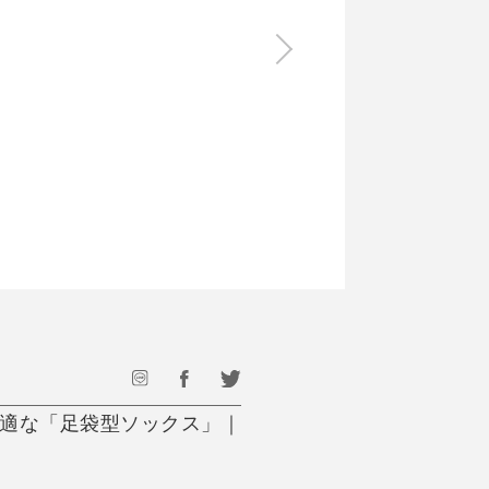
食料品
旅行・遊び
すべて
すべて
最後のひと口までキンキン
ドリンク
旅行
フード
アウトドア
旅行遊び／その他
快適な「足袋型ソックス」｜