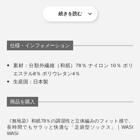
と。
当初は綿素材で製作していましたが、洗濯を重ねるうち
続きを読む
足汗をしっかり受け止めて、湿気を外へ逃がしてくれる
履いてみると足にピタッと沿い、靴の中でズレない。さ
に毛羽立ってしまい、「肌がチクチクする」「かゆくな
ので、帰宅した玄関の足もサラサラ。
ムレやベタつきが
さらに、洗濯による変色や色移りのしにくさを示す堅牢
らに和紙ならではのサラサラ感が続くので、不思議と足
る」という声が寄せられたそう。
気になりにくく、ニオイも発生しにくい
のです。
度試験では4-5級をクリア。日常使いに十分な耐久性を
がラクなんです。
備えています。
そこで和紙素材を試したところ、毛羽立ちにくく、ムレ
仕様・インフォメーション
突然のお座敷会食や人前で靴を脱ぐ場面でも、もう、慌
その理由を、フルカワの古川社長にお聞きしました。
にくい、肌触りもサラサラ。その快適さが敏感肌の人た
てる必要はありません！
実は、この染色にも職人技が詰まっています。
ちからも高く評価されたのだとか。
素材：分類外繊維（和紙）78％ ナイロン 10％ ポリ
エステル8％ ポリウレタン4％
前処理、染色、定着、洗浄など、完成までには実に7工
「この素材の良さを、素肌に近いところでもっと活かせ
生産国：日本製
程以上。熟練の職人が状態を見極めながら、和紙の風合
ないだろうか」そんな発想から生まれたのが、『WASI
いを損なうことなく仕上げているのです。
WASI』。
商品を購入
《無地染》和紙78％の調湿性と立体編みのフィット感で、
長時間でもサラッと快適な「足袋型ソックス」｜WASI
WASI