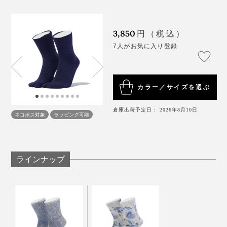
3,850
円（税込）
7人がお気に入り登録
「和紙の天然由来の機能は、肌への密着度が高いほうが
効果を発揮されやすいんです。だから靴下の中で足が動
かないよう、あえて伸びにくく作っています。足と靴下
写真左「
幾何学柄／グレー
」、右「無地染／プレミアムネイビー」（本品）
の“遊び”をなくすことで、疲れも軽減できますからね。
カラー／サイズを選ぶ
派手さはないけれど、一度履くと違いがわかる『WASI
WASI』。ON/OFF問わず、取り入れてください。
和紙78％という高混率を実現するため、和紙糸と補強用
倉庫出荷予定日： 2026年8月10日
展示会では、大手メーカーの方から『よくこんなに硬く
ネコポス対象
ラッピング可能
の糸を引き揃えて一本の糸にする工程から職人の手作
編めるね』と不思議がられることも。企業秘密なので、
業。さらに糸が切れないよう、編み機も、
通常の40％程
教えられませんけど（笑）」
度のスピード
でゆっくりと動かしながら編み上げていま
ラインナップ
す。
さらに古川社長自身も、この靴下のヘビーユーザー。
そのため、
一日に生産できるのはわずか20〜30足
ほ
「一番違いを感じるのはゴルフですね。1ラウンド歩い
ど。
ても足が疲れにくいし、ムレにくい。靴を脱いだ時もサ
ラッとしていて、ニオイも気になりません。替えの靴下