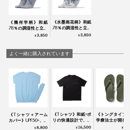
手間も時間も惜しまず作られた一足だからこそ、足に吸
を持っていく必要がないんですよ」
い付くようなフィット感と、和紙ならではのサラッとし
た履き心地が生まれるのです。
《水墨画花柄》和紙
《幾何学柄》和紙
78％の調湿性と立体
78％の調湿性と立体
「これ以外は履けなくなった」というリピーターが多い
編みのフィット感
編みのフィット感
3,850
3,850
¥
¥
のも納得。毎日がんばるあなたの足で、その違いを実感
で、長時間でもサラ
で、長時間でもサラ
ッと快適な「足袋型
してみてください。
ッと快適な「足袋型
ソックス」｜WASI
ソックス」｜WASI
よく一緒に購入されています
WASI
WASI
《Tシャツ》和紙×ポ
《トングタイプ
《Tシャツ＋アーム
リの快適設計で、湿
学療法士が開発
カバー》UPF50+、縫
気を吸って逃す、
界600万人の足
い目なしで動きやす
16,500
5,
8,800
¥
¥
¥