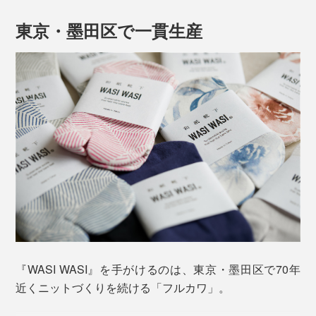
無地染は、まず白い靴下として編み上げ、その後、
製品
の状態でじっくり染色
します。
東京・墨田区で一貫生産
染料に浸したまま一昼夜かけて色をなじませ、ムラなく
均一に染め上げる。和紙ならではのさらりとした風合い
を損なわないよう、時間をかけて丁寧に仕上げていま
す。
履き心地は、まるで“オーダーメイドの足袋”のよう。サ
『WASI WASI』を手がけるのは、東京・墨田区で70年
イズ展開は、靴下には珍しく４サイズです。
近くニットづくりを続ける「フルカワ」。
足と靴下の間に
余計な遊びがない
ため、歩いても走って