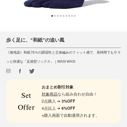
歩く足に、“和紙”の追い風
《無地染》和紙78％の調湿性と立体編みのフィット感で、長時間でもサラ
ッと快適な「足袋型ソックス」｜WASI WASI
おまとめ割引対象
Set
対象商品
なら組み合わせ自由！
2点購入 ➔
3%OFF
Offer
4点以上 ➔
6%OFF
※購入画面で自動適用されます。