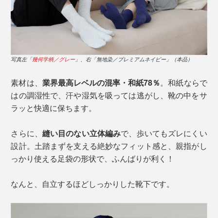
写真左「
幾何学柄／グレー
」、右「無地染／プレミアムネイビー」（本品）
素材は、
業界最高レベルの混率・和紙78％
。和紙ならで
はの調湿性で、汗や湿気を吸っては逃がし、靴の中をサ
ラッと快適に保ちます。
さらに、
縫い目のない立体編み
で、歩いてもズレにくい
設計。土踏まずを支える絶妙なフィット感と、親指がし
っかり使える足袋の形状で、ふんばりが利く！
なんと、自立するほどしっかりした靴下です。