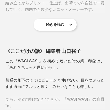
編み立てからプリント、仕上げ、出荷までを自社で一貫
もズレにくく、足運びがスムーズ。土踏まずを支えるフ
して行う、国内でも数少ないニットメーカーです。
ィット感も相まって、長時間歩くほど疲れにくさを実感
カラーは、革靴やジャケットスタイルにも合わせやすい
できます。
ベーシックな３色。綿素材のような毛羽立ちが少なく、
続きを読む
見た目は上品なドレスソックスそのもの。
商談や会食、冠婚葬祭など、靴下が意外と見られる場面
でも安心して履くことができます。
《ここだけの話》 編集者 山口裕子
この『WASI WASI』を初めて履いた時の第一印象は、
「あれ？ちょっと硬いかも」。
普通の靴下のようにビヨーンと伸びない。目をつぶった
まま適当にスルッと履く、みたいなことも難しい。
でも、その“伸びなさ”こそが、『WASI WASI』の真骨
和紙ソックス誕生のきっかけは、意外にもコロナ禍のマ
そして、この靴下の真価がわかるのは、一日履いたあ
頂。
スクづくり。