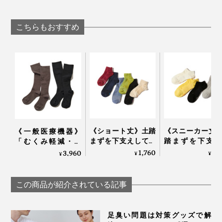
「和紙糸ラバープリ
える「アーチサ
い「サラリ T」｜
ントクルーネックT
トサンダル」
Salari
シャツ」｜K-3B
Archies
こちらもおすすめ
《ショート丈》土踏
《スニーカー丈
《一般医療機器》
まずを下支えして、
踏まずを下支え
「むくみ軽減・快
足底筋をサポートす
て、足底筋をサ
適・おしゃれ」三拍
1,760
1,
3,960
¥
¥
¥
る「疲れしらずのく
トする「疲れし
子揃った「コットン
つした®」｜エコノ
のくつした®」
リブ着圧ソックス」
レッグ
コノレッグ
｜MAEÉ
この商品が紹介されている記事
足臭い問題は対策グッズで解