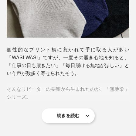
個性的なプリント柄に惹かれて手に取る人が多い
写真は、薄く漉いた和紙糸の元
『WASI WASI』ですが、一度その履き心地を知ると、
しかし、そのままでは靴下として十分なフィット感を得
「仕事の日も履きたい」「毎日履ける無地がほしい」と
られない。そこで『WASI WASI』は、足の形に沿って
いう声が数多く寄せられたそう。
立体的に編み上げるホールガーメント製法
を採用。
そんなリピーターの要望から生まれたのが、「無地染」
さらにスポーツソックスの編み地構造を取り入れ、
土踏
シリーズ。
まずをキュッと支え
、かかとは丸く包み込み、足指には
ゆとりを。そして、履き口にはゴムを入れずとも、ズリ
続きを読む
落ちにくい設計に。
一般的な無地ソックスのように、あらかじめ染色した糸
を編んでいるわけではありません。『WASI WASI』の