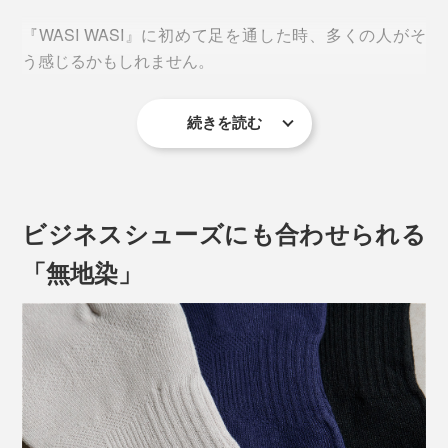
『WASI WASI』に初めて足を通した時、多くの人がそ
う感じるかもしれません。
続きを読む
理由のひとつは、素材への徹底したこだわり。一般的な
和紙靴下を大きく上回る、
和紙78％の高混率
を実現して
いるから。
ビジネスシューズにも合わせられる
和紙は弾力性に欠けるものの、優れた調湿性とサラリと
した肌ざわりが魅力。汗や湿気を吸っては逃がすため、
「無地染」
靴の中を快適に保ってくれます。