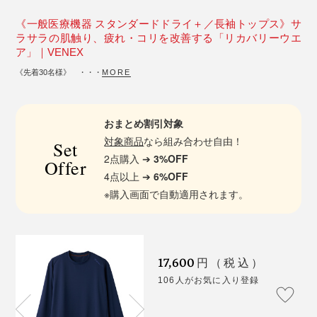
《一般医療機器 スタンダードドライ＋／長袖トップス》サ
ラサラの肌触り、疲れ・コリを改善する「リカバリーウエ
ア」｜VENEX
《先着30名様》 ・・・
MORE
おまとめ割引対象
対象商品
なら組み合わせ自由！
Set
2点購入 ➔
3%OFF
Offer
4点以上 ➔
6%OFF
※購入画面で自動適用されます。
17,600
円（税込）
106人がお気に入り登録