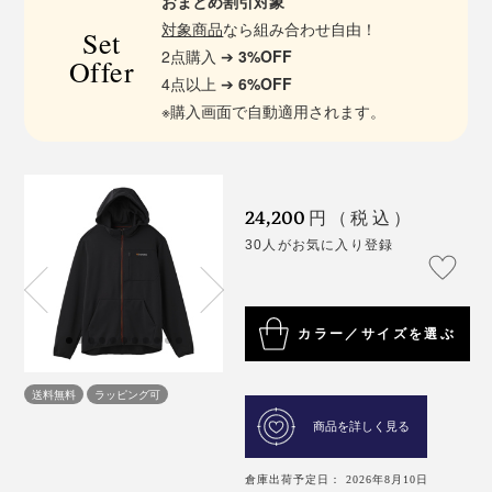
おまとめ割引対象
対象商品
なら組み合わせ自由！
Set
2点購入 ➔
3%OFF
Offer
4点以上 ➔
6%OFF
※購入画面で自動適用されます。
24,200
円（税込）
30人がお気に入り登録
カラー／サイズを選ぶ
送料無料
ラッピング可
商品を詳しく見る
倉庫出荷予定日： 2026年8月10日