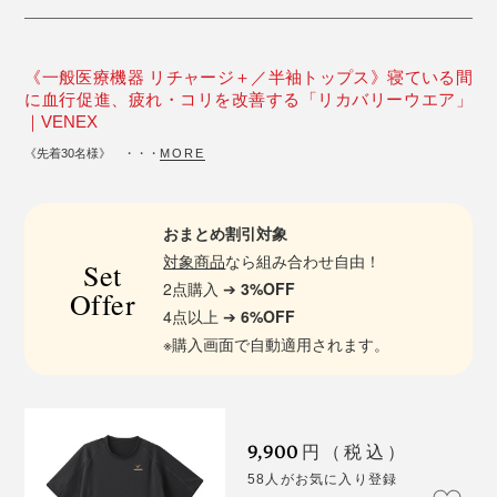
《一般医療機器 リチャージ＋／半袖トップス》寝ている間
に血行促進、疲れ・コリを改善する「リカバリーウエア」
｜VENEX
《先着30名様》 ・・・
MORE
おまとめ割引対象
対象商品
なら組み合わせ自由！
Set
2点購入 ➔
3%OFF
Offer
4点以上 ➔
6%OFF
※購入画面で自動適用されます。
9,900
円（税込）
58人がお気に入り登録