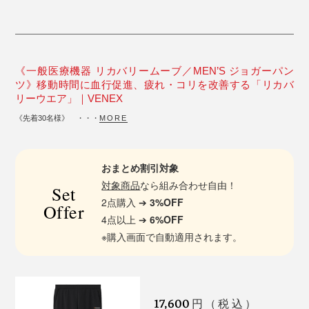
《一般医療機器 リカバリームーブ／MEN’S ジョガーパン
ツ》移動時間に血行促進、疲れ・コリを改善する「リカバ
リーウエア」｜VENEX
《先着30名様》 ・・・
MORE
おまとめ割引対象
対象商品
なら組み合わせ自由！
Set
2点購入 ➔
3%OFF
Offer
4点以上 ➔
6%OFF
※購入画面で自動適用されます。
17,600
円（税込）