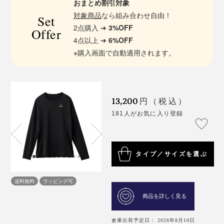
おまとめ割引対象
対象商品
なら組み合わせ自由！
Set
2点購入 ➔
3%OFF
Offer
4点以上 ➔
6%OFF
※購入画面で自動適用されます。
13,200
円（税込）
181人がお気に入り登録
タイプ／サイズを選ぶ
送料無料
ラッピング可
商品を詳しく見る
倉庫出荷予定日： 2026年8月10日