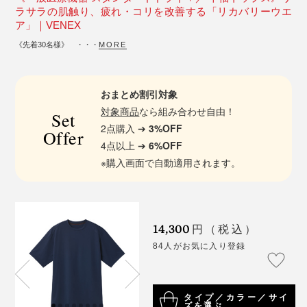
ラサラの肌触り、疲れ・コリを改善する「リカバリーウエ
ア」｜VENEX
《先着30名様》 ・・・
MORE
おまとめ割引対象
対象商品
なら組み合わせ自由！
Set
2点購入 ➔
3%OFF
Offer
4点以上 ➔
6%OFF
※購入画面で自動適用されます。
14,300
円（税込）
84人がお気に入り登録
タイプ／カラー／サイ
ズを選ぶ