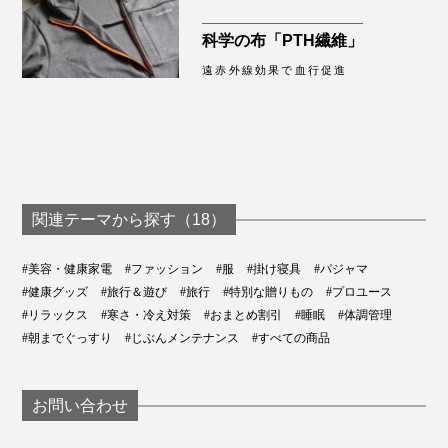
科学の布「PTH繊維」
遠赤外線効果で血行促進
関連テーマから探す（18）
#美容・健康家電
#ファッション
#服
#掛け寝具
#パジャマ
#健康グッズ
#旅行＆遊び
#旅行
#特別な贈りもの
#プロユース
#リラックス
#寒さ・冷え対策
#おまとめ割引
#睡眠
#体調管理
#朝までぐっすり
#じぶんメンテナンス
#すべての商品
お問い合わせ