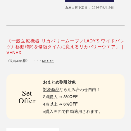
倉庫出荷予定日： 2026年8月10日
《一般医療機器 リカバリームーブ／LADY’S ワイドパン
ツ》移動時間を修復タイムに変えるリカバリーウエア」｜
VENEX
《先着30名様》 ・・・
MORE
おまとめ割引対象
対象商品
なら組み合わせ自由！
Set
2点購入 ➔
3%OFF
Offer
4点以上 ➔
6%OFF
※購入画面で自動適用されます。