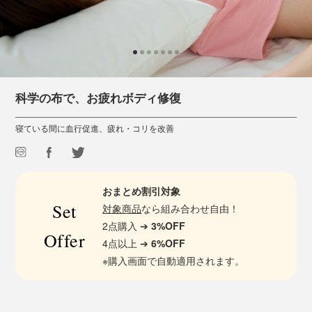
科学の布で、お疲れボディ修復
寝ている間に血行促進、疲れ・コリを改善
おまとめ割引対象
Set
対象商品
なら組み合わせ自由！
2点購入 ➔
3%OFF
Offer
4点以上 ➔
6%OFF
※購入画面で自動適用されます。