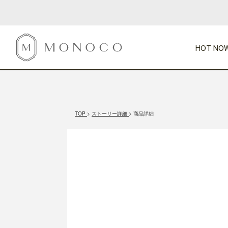
HOT NOW
新商品
CATEGORY
PRICE
SCENE
HOT NOW!
GIFTS
インテリア
1,000円未満
1,000円 
TOP
ストーリー詳細
商品詳細
今週のT
カテゴリから探す
価格から探す
シーンから探す
すべて
すべて
特別な贈りもの
家具
すべての
会話が弾む
収納
特集一
気のきく手土産
照明
毎日使ってね
インテリア雑貨
おまと
ベランダ・庭
アウト
インテリア／そ