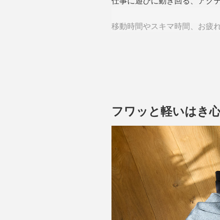
仕事に遊びに動き回る、アク
移動時間やスキマ時間、お疲
疲労回復力がグイッと上がる秘密は、『
維」。
フワッと軽いはき
この繊維が発する微弱な電磁
↓
血行を促進
↓
酸素や栄養素が細胞へ効率よ
↓
疲労・コリを改善
↓
お疲れボディを修復するとい