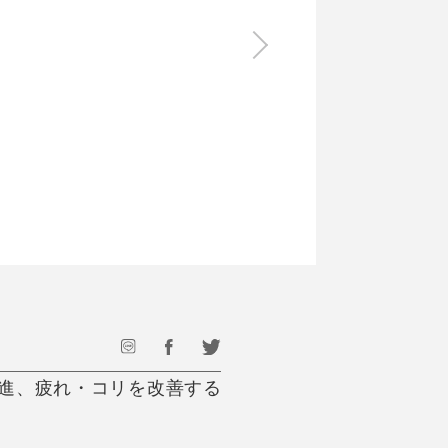
食料品
旅行・遊び
すべて
すべて
最後のひと口までキンキン
ドリンク
旅行
フード
アウトドア
旅行遊び／その他
促進、疲れ・コリを改善する