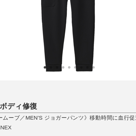
日用品
健康・美容
すべて
すべて
ひんやり今治タオル、生き返る〜
掃除・洗濯
肌・髪ケア
タオル
バスグッズ
スリッパ
ひんやりグッズ
防災用品
あったかグッズ
水筒
健康グッズ
日用品／その他
オーラルケア
ボディ修復
ームーブ／MEN’S ジョガーパンツ》移動時間に血行
NEX