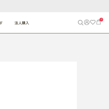
0
す
法人購入
WORK
ビジネス
ENJOY
寝具
10,000円 - 30,000円
30,000円以上
べて
すべて
すべて
すべて
らめきデスク
PC・スマホ関連
お出かけスパイス
敷き寝具
っと一息ふぅ
椅子・クッション
思い出トラベル
掛け寝具
っぱり清潔感
収納
外で過ごすって最高
パジャマ
事へGO
ビジネス／小物
好き・・にどっぷり
枕・小物