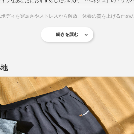
ティブなあなたにおすすめしたいのが、『ベネクス』の「リカ
れボディを窮屈さやストレスから解放。休養の質を上げるため
続きを読む
VENEX』オリジナル開発の特殊素材「PHT（Platinum Harm
心地
波（遠赤外線）が皮膚の感受センサーに作用。
く運ばれる
う仕組み。