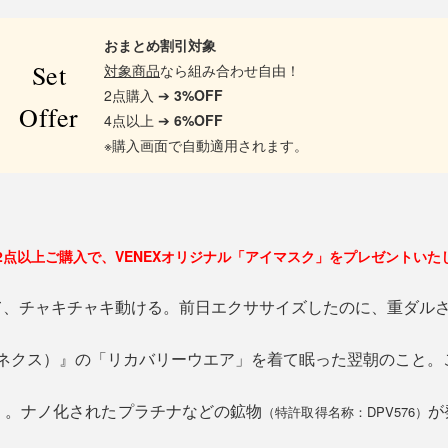
おまとめ割引対象
Set
対象商品
なら組み合わせ自由！
2点購入 ➔
3%OFF
Offer
4点以上 ➔
6%OFF
※購入画面で自動適用されます。
2点以上ご購入で、VENEXオリジナル「アイマスク」をプレゼントいた
て、チャキチャキ動ける。前日エクササイズしたのに、重ダル
べネクス）』の「リカバリーウエア」を着て眠った翌朝のこと
」。ナノ化されたプラチナなどの鉱物
が
（特許取得名称：DPV576）