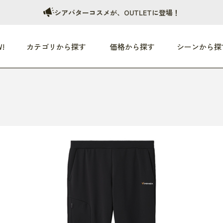
シアバターコスメが、OUTLETに登場！
!
カテゴリから探す
価格から探す
シーンから探
つめた〜い夏、どうぞ！
HEALTHY
家電
HOME
ファッション
- 3,000円
3,000円 - 5,000円
5,000円 - 10,000円
OP10
すべて
すべて
すべて
すべて
す
朝までぐっすり
リビング家電
居心地のいい空間
服
ひ
商品 (新着順)
本気で休む
キッチン家電
家事ルンルン
バッグ
ほ
覧
いつも清潔
美容・健康家電
食いしん坊クラブ
靴・靴下
や
じぶんメンテナンス
オーディオ家電
料理と団らん
レイングッズ
仕
め割引
おうちエクササイズ
ファッション／小物
レット
の他