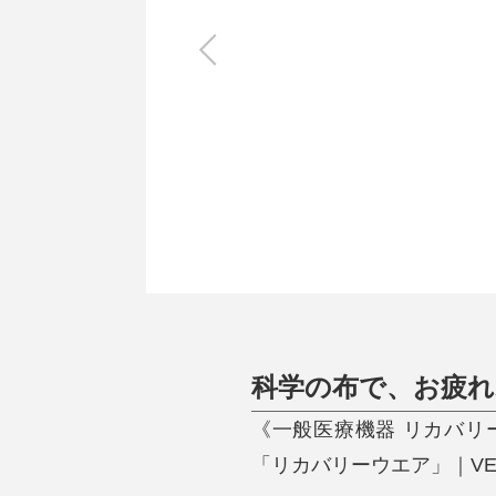
キッチン
すべて
調理家電
調理器具
食器
タオル・ふきん
キッチン雑貨
科学の布で、お疲れ
《一般医療機器 リカバリ
「リカバリーウエア」｜VE