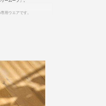
バリームーブ」。
の専用ウエアです。
onized Technology）繊