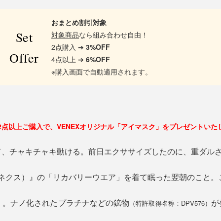
おまとめ割引対象
Set
対象商品
なら組み合わせ自由！
2点購入 ➔
3%OFF
Offer
4点以上 ➔
6%OFF
※購入画面で自動適用されます。
2点以上ご購入で、VENEXオリジナル「アイマスク」をプレゼントいた
て、チャキチャキ動ける。前日エクササイズしたのに、重ダル
べネクス）』の「リカバリーウエア」を着て眠った翌朝のこと
」。ナノ化されたプラチナなどの鉱物
が
（特許取得名称：DPV576）