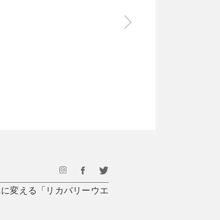
食料品
旅行・遊び
すべて
すべて
最後のひと口までキンキン
ドリンク
旅行
フード
アウトドア
旅行遊び／その他
ムに変える「リカバリーウエ