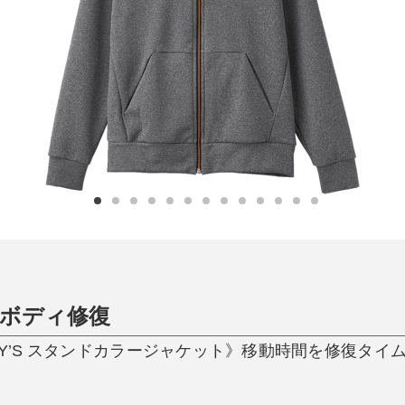
日用品
健康・美容
すべて
すべて
ひんやり今治タオル、生き返る〜
掃除・洗濯
肌・髪ケア
タオル
バスグッズ
スリッパ
ひんやりグッズ
防災用品
あったかグッズ
水筒
健康グッズ
日用品／その他
オーラルケア
ボディ修復
DY’S スタンドカラージャケット》移動時間を修復タイ