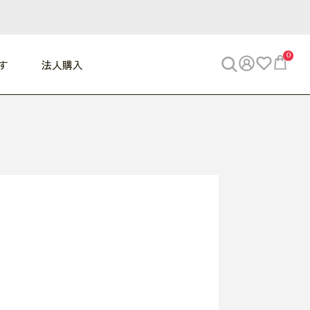
0
す
法人購入
WORK
ビジネス
ENJOY
寝具
10,000円 - 30,000円
30,000円以上
べて
すべて
すべて
すべて
らめきデスク
PC・スマホ関連
お出かけスパイス
敷き寝具
っと一息ふぅ
椅子・クッション
思い出トラベル
掛け寝具
っぱり清潔感
収納
外で過ごすって最高
パジャマ
事へGO
ビジネス／小物
好き・・にどっぷり
枕・小物