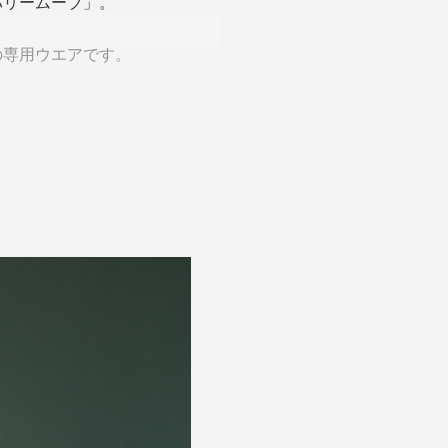
バリームーブ」。
の専用ウエアです。
monized Technology）
と同じ、「PHT繊維」を使用した