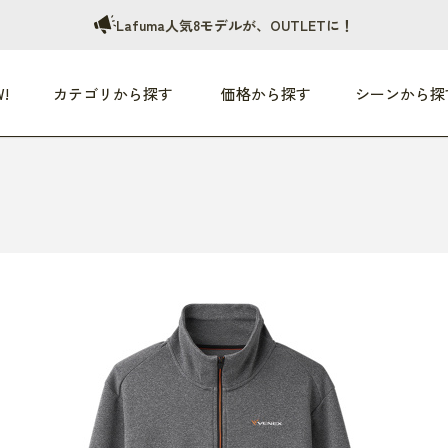
Lafuma人気8モデルが、OUTLETに！
!
カテゴリから探す
価格から探す
シーンから探
つめた〜い夏、どうぞ！
HEALTHY
家電
HOME
ファッション
- 3,000円
3,000円 - 5,000円
5,000円 - 10,000円
OP10
すべて
すべて
すべて
すべて
す
朝までぐっすり
リビング家電
居心地のいい空間
服
ひ
商品 (新着順)
本気で休む
キッチン家電
家事ルンルン
バッグ
ほ
覧
いつも清潔
美容・健康家電
食いしん坊クラブ
靴・靴下
や
じぶんメンテナンス
オーディオ家電
料理と団らん
レイングッズ
仕
め割引
おうちエクササイズ
ファッション／小物
レット
の他