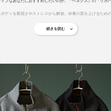
ティブなあなたにおすすめしたいのが、『ベネクス』の「リカ
れボディを窮屈さやストレスから解放。休養の質を上げるため
続きを読む
『VENEX』オリジナル開発の特殊素材「PHT（Platinum Har
波（遠赤外線）が皮膚の感受センサーに作用。
トするという仕組み
ラージャケット」は、「一般医療機／MEN’S ジョガーパンツ」