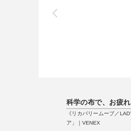
キッチン
すべて
調理家電
調理器具
食器
タオル・ふきん
キッチン雑貨
科学の布で、お疲れ
《リカバリームーブ／LA
ア」｜VENEX