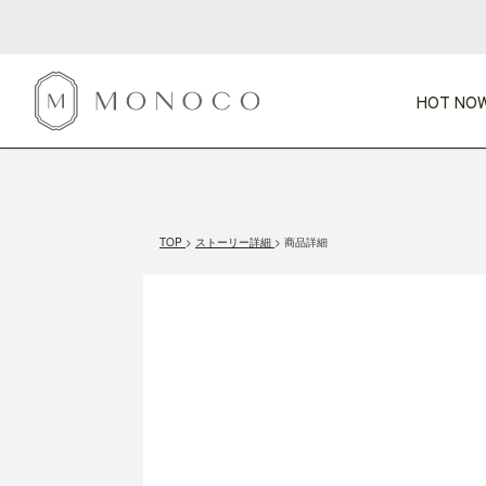
HOT NOW
新商品
CATEGORY
PRICE
SCENE
HOT NOW!
GIFTS
インテリア
1,000円未満
1,000円 
TOP
ストーリー詳細
商品詳細
今週のT
カテゴリから探す
価格から探す
シーンから探す
すべて
すべて
特別な贈りもの
家具
すべての
会話が弾む
収納
特集一
気のきく手土産
照明
毎日使ってね
インテリア雑貨
おまと
ベランダ・庭
アウト
インテリア／そ