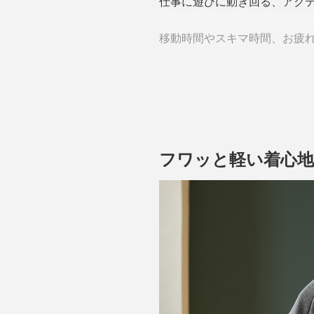
仕事に遊びに動き回る、アク
移動時間やスキマ時間、お疲
上質な休養をサポートしてくれるのは、
繊維」。
フワッと軽い着心地
この繊維が発する微弱な電磁
↓
血行を促進
↓
質の高い休養、睡眠をサポー
本品「LADY’S スタンドカ
素材を使っています。