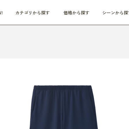
!
カテゴリから探す
価格から探す
シーンから探
つめた〜い夏、どうぞ！
HEALTHY
家電
HOME
ファッション
- 3,000円
3,000円 - 5,000円
5,000円 - 10,000円
OP10
すべて
すべて
すべて
すべて
す
朝までぐっすり
リビング家電
居心地のいい空間
服
ひ
商品 (新着順)
本気で休む
キッチン家電
家事ルンルン
バッグ
ほ
覧
いつも清潔
美容・健康家電
食いしん坊クラブ
靴・靴下
や
じぶんメンテナンス
オーディオ家電
料理と団らん
レイングッズ
仕
め割引
おうちエクササイズ
ファッション／小物
レット
の他
日用品
健康・美容
すべて
すべて