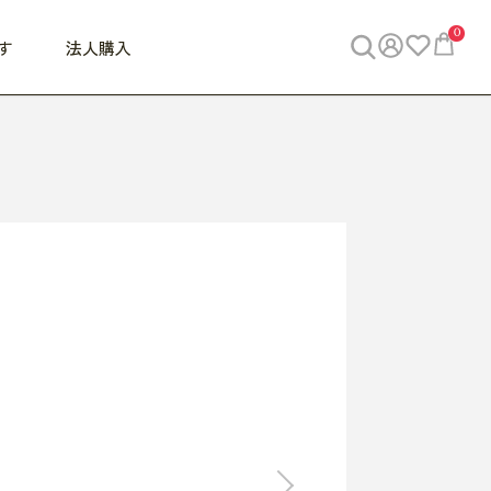
0
す
法人購入
WORK
ビジネス
ENJOY
寝具
10,000円 - 30,000円
30,000円以上
べて
すべて
すべて
すべて
らめきデスク
PC・スマホ関連
お出かけスパイス
敷き寝具
っと一息ふぅ
椅子・クッション
思い出トラベル
掛け寝具
っぱり清潔感
収納
外で過ごすって最高
パジャマ
事へGO
ビジネス／小物
好き・・にどっぷり
枕・小物
食料品
旅行・遊び
すべて
すべて