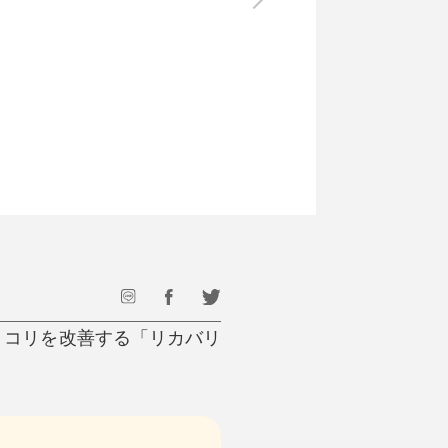
最後のひと口までキンキン
ドリンク
旅行
フード
アウトドア
旅行遊び／その他
・コリを改善する「リカバリ