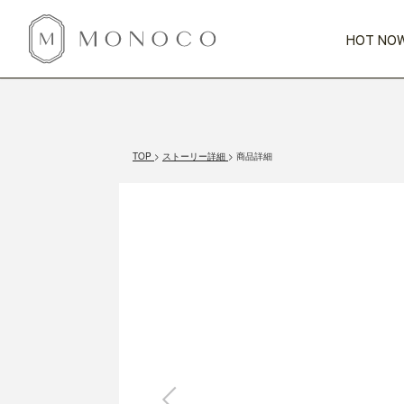
HOT NOW
新商品
CATEGORY
PRICE
SCENE
HOT NOW!
GIFTS
インテリア
1,000円未満
1,000円 
TOP
ストーリー詳細
商品詳細
今週のT
カテゴリから探す
価格から探す
シーンから探す
すべて
すべて
特別な贈りもの
家具
すべての
会話が弾む
収納
特集一
気のきく手土産
照明
毎日使ってね
インテリア雑貨
おまと
ベランダ・庭
アウト
インテリア／そ
キッチン
すべて