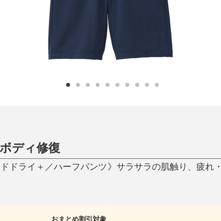
ひんやり今治タオル、生き返る〜
掃除・洗濯
肌・髪ケア
タオル
バスグッズ
スリッパ
ひんやりグッズ
防災用品
あったかグッズ
水筒
健康グッズ
日用品／その他
オーラルケア
ボディ修復
ードドライ＋／ハーフパンツ》サラサラの肌触り、疲れ
おまとめ割引対象