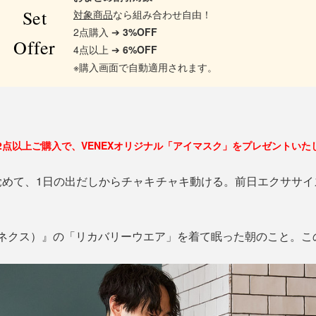
Set
対象商品
なら組み合わせ自由！
2点購入 ➔
3%OFF
Offer
4点以上 ➔
6%OFF
※購入画面で自動適用されます。
2点以上ご購入で、VENEXオリジナル「アイマスク」をプレゼントいた
覚めて、1日の出だしからチャキチャキ動ける。前日エクササイ
べネクス）』の「リカバリーウエア」を着て眠った朝のこと。