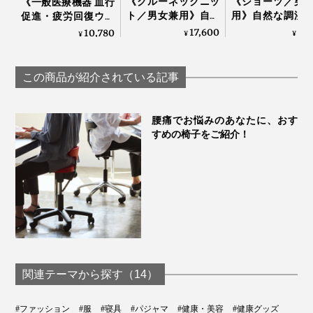
《クルーネックニッ
《ショーツ／男
《一般医療機器 血行
レディスが「ネイビー」と「サクラ」。それぞれ２色展
ト／男女兼用》自然
用》自然な調湿
促進・疲労回復ウエ
開。リカバリーウエアというとブラックのイメージがあ
な調湿・調温・防
温・防臭、フリ
ア》テラヘルツ鉱石
17,600
5,
10,780
¥
¥
¥
りますが、部屋の中では明るい色を着たいというニーズ
臭、フリーな履き心
履き心地
粉末を特殊プリント
地の「WUNDER
「WUNDER WE
した「FLOW
にも応えています。
WEAR シームレス ク
ONE」｜BRING
WEAR」｜遠赤技研
この商品が紹介されている記事
ルーネック」｜
BRING
メンズタイプ
腰痛でお悩みのあなたに、おす
すめの椅子をご紹介！
関連テーマから探す（14）
#ファッション
#服
#寝具
#パジャマ
#健康・美容
#健康グッズ