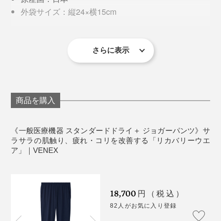
外袋サイズ：縦24×横15cm
医療機器届出番号：14B3X10040000002
※医療機器商品のため、開封後の返品交換は承ることができません。
※眠気を感じる場合があるため、運転時の着用は避けてください。
さらに表示
《サイズ表》
単位 cm
「リチャージ＋ タイツ」が脚にフィットするのに対
※１〜2cmの誤差は予めご了承ください。
し、本品「スタンダード ドライ＋ ジョガーパンツ」は
ゆるっとしたシルエット。このまま宅配便の受け取りや
商品を購入
ゴミ出しもできる、ルームウエア的なデザインです。
ウエストは、お腹に食い込みにくい幅広ゴムとヒモ付
《一般医療機器 スタンダードドライ＋ ジョガーパンツ》サ
試す前はかなり消極的だったのに、180度印象が転換。
ラサラの肌触り、疲れ・コリを改善する「リカバリーウエ
き。レディスタイプはゴム幅6cmで外側にヒモが出る仕
ただ、柿山は肌にピッタリするものが苦手で、タイツは
ア」｜VENEX
様、メンズタイプはゴム幅3cmでパンツの内側にヒモが
夜中に脱いでしまったそう。このあたりはかなり個人差
出る仕様。
があり、そのほか試してもらった人からはタイツが窮屈
という感想は出ませんでした。
18,700
円（税込）
82人がお気に入り登録
私はむしろタイツが特にお気に入り。年齢とともに筋肉