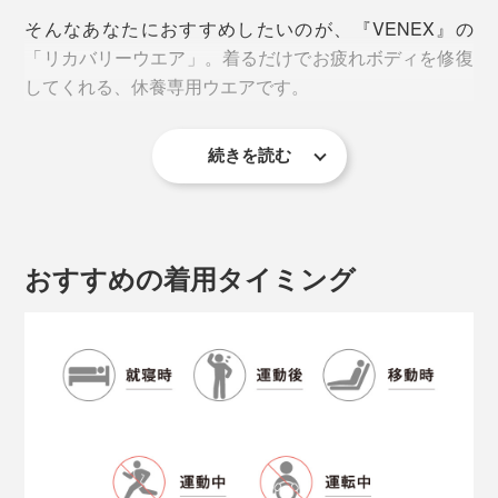
そんなあなたにおすすめしたいのが、『VENEX』の
水分を1秒で吸収
「リカバリーウエア」。着るだけでお疲れボディを修復
吸水性の試験では、生地に水滴（約0.04ml）を落として
してくれる、休養専用ウエアです。
吸収されるまでにかかった時間はたったの1秒
（※）
※一般社団法人ボーケンでの吸水性の試験。水滴を落として、表面の鏡面反
射が完全になくなるまでの時間を測定。一般的にスポーツウエアの基準
続きを読む
疲労回復力がグイッと上がる秘密は、『VENEX』オリ
は、5秒以下とされている。
ジナル開発の特殊素材「PHT（Platinum Harmonized
Technology）繊維」。
水分が肌に戻りにくい
おすすめの着用タイミング
同混率の別素材に比べて、一度生地が吸収した水分が逆
戻りする割合は約1/10。逆戻りが少ない分、汗をかいて
も生地が肌にまとわりつきにくく快適です。