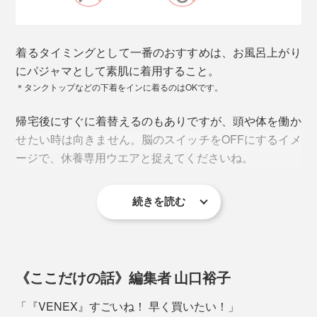
着るタイミングとして一番のおすすめは、お風呂上がり
にパジャマとして素肌に着用すること。
＊タンクトップなどの下着をインに着るのはOKです。
この繊維が発する微弱な電磁波（遠赤外線）が皮膚の感
帰宅後にすぐに着替えるのもありですが、頭や体を働か
受センサーに作用。
せたい時は向きません。脳のスイッチをOFFにするイメ
↓
ージで、休養専用ウエアと捉えてくださいね。
ユニチカガーメンテック調べ。
血行を促進
生地の肌に触れる面の１点に、0.2gの水を垂らし、吸水後、濾紙を当てて荷重を
↓
加えて、濾紙に水分を移行させる。
水分移行率（％）＝濾紙の重量増加／0.2
続きを読む
酸素や栄養素が細胞へ効率よく運ばれる
↓
旅行や出張が多い人なら、長距離移動の時に着用するの
疲労・コリを改善
もおすすめ。移動疲れを軽減できて、到着後のパフォー
素早く乾く
↓
マンスをアップさせることができます。
素早く汗を吸収したら、素早く放湿して乾きやすいのも
《ここだけの話》編集者 山口裕子
お疲れボディを修復するという仕組み。
特徴。速乾性の試験では、生地吸収させた水分が20分間
「『VENEX』すごいね！ 早く買いたい！」
で31.4%減少したという測定結果。ニット素材の速乾性
本品は、日本医療機器工業会が定める一般医療機器「家