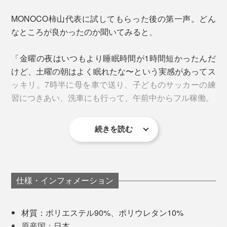
の目安は30%以上です。
庭用遠赤外線血行促進用衣」の自主基準
をクリア
」（※１）
MONOCO柿山代表に試してもらった後の第一声。どん
※ボーケン の蒸散性II法で測定：標準状態で放置した試料とシャーレの質量を測定
し、届け出
を完了しています。
」（※２）
（W）し、シャーレに0.1mlの水を滴下し、その上に試料を乗せ、質量を測定
なところが良かったのか聞いてみると、
（Wo）する。次に標準状態の試験室に放置し、所定時間ごとの質量を測定
（Wt）する。次の式によって蒸散率を求める。蒸散率＝｛(Wo-Wt)/( (Wo-
※１厚生労働省 一般社団法人日本医療機器工業会の作成した「
家庭用遠赤
W))×100
「金曜の夜はいつもより睡眠時間が1時間短かったんだ
外線血行促進用衣自主基準
」について
※２医療機器届出番号：14B3X10040000002)
けど、土曜の朝はよく眠れたな〜という実感があってス
ッキリ。7時半に母を車で送り、子どものサッカーの練
「リチャージ＋」同様、「スタンダードドライ＋」も伸
「PHT繊維」について、詳しくはこちら＞
習につきあい、洗車にも行って、午前中からフル稼働。
縮性抜群。縦横どの方向にも伸縮する柔らか素材で、体
をやさしく包み、締めつけ感はありません。
続きを読む
いつも週末の朝はボ〜ッとしてなかなか動き出せないん
逆に、着用を避けたいのが、家事・仕事・勉強など、頭
だけど、これを着て寝た翌朝は起きた瞬間から軽快。朝
や体を働かせたい時。特に、車の運転では眠気を感じる
からハイテンションで頭も良く回るから、溜まってたタ
場合がありますので、ご注意ください。
スクもするっとこなせたし。 寝る時に着るモノって大
仕様・インフォメーション
切なんだなぁ」
『VENEX』ブランドストーリーはこちら＞
材質：ポリエステル90%、ポリウレタン10%
『VENEX』シリーズ一覧はこちら＞
原産国：日本