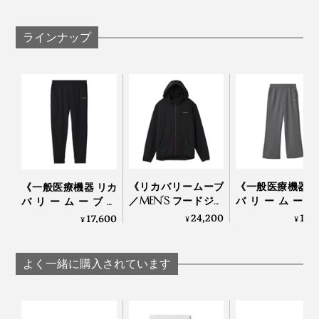
撮影。重い荷物を持って何往復も階段の上り下りをし、
筋肉痛を覚悟していましたが、今朝起きてみるといつも
ラインナップ
よりダルさもなく、スッキリしていました。
安い買い物ではないと思いますが、その日の疲れを持ち
何かと便利に使えるポケットは、左右に各１つ。
越さずに済むことを思えば、投資価値は絶大。もう手放
せません！
《リカバリームーブ
《一般医療機器 
《一般医療機器 リカ
／MEN’S フードジャ
バリームーブ
バリームーブ／
ケット》移動時間を
LADY’S ワイド
MEN’S ジョガーパン
24,200
17,
17,600
¥
¥
¥
修復タイムに変える
ツ》移動時間を
ツ》移動時間に血行
「リカバリーウエ
タイムに変える
促進、疲れ・コリを
ア」｜VENEX
バリーウエア」
改善する「リカバリ
よく一緒に購入されています
VENEX
ーウエア」｜VENEX