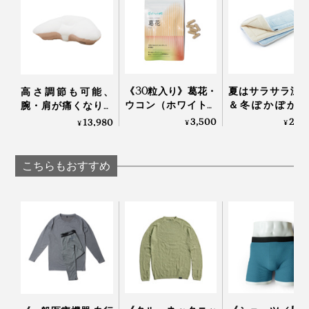
ロゴは、メンズが左のポケット下、レディスは左足のふ
くらはぎ脇にさりげなく。足首は切り替えて二重仕立て
になっています。
《30粒入り》葛花・
夏はサラサラ涼
高さ調節も可能、
ウコン（ホワイトク
＆冬ぽかぽか暖
腕・肩が痛くなりに
ルクミン）・すっぽ
い、敷くだけ「
くい「横向き寝 専用
3,500
29,
13,980
¥
¥
¥
んを贅沢配合した、
分散オールシー
枕」｜YOKONEGU
肝臓ケアサプリメン
敷きパッド」｜
Premium
ト｜葛花
らしきしんぐ™
こちらもおすすめ
カラー展開は、メンズが「ブラック」と「ネイビー」、