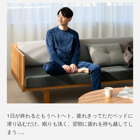
「ハニカムメッシュ」とは、蜂の巣のように立体的な構
造のメッシュ素材のこと。表面積が大きいため、通気性
が抜群。汗をよく吸い、素早く放湿するうえ、水分が逆
戻りせず、ベタつきにくいのが特徴です。
1日が終わるともうヘトヘト。疲れきってただベッドに
潜り込むだけ。眠りも浅く、翌朝に疲れを持ち越してし
その実力は、品質試験で実証済み。
まう…。