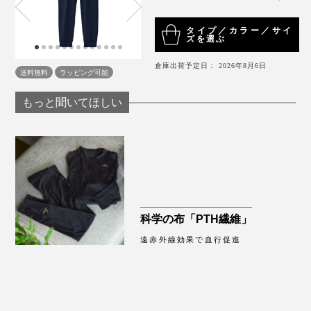
が減ってきたせいか、寝る時に太ももやふくらはぎあた
りがスースー冷えるのですが、『VENEX』のタイツの
タイプ／カラー／サイ
おかげで、ほかほか。こんなに薄い生地なのに不思議で
ズを選ぶ
す。
倉庫出荷予定日： 2026年8月6日
送料無料
ラッピング可能
もっと聞いてほしい
写真左がレディス、右がメンズ
ヒモの先端はほつれないようにくるまれ、ロゴが入って
います。
科学の布「PTH繊維」
遠赤外線効果で血行促進
昨日はエレベーターのないビルの3階にあるスタジオで