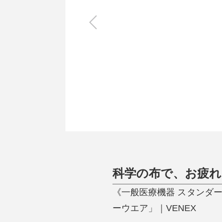
キッチン
すべて
調理家電
調理器具
食器
タオル・ふきん
キッチン雑貨
科学の布で、お疲れ
《一般医療機器 スタンダ
ーウエア」｜VENEX