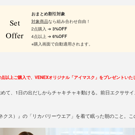
おまとめ割引対象
Set
対象商品
なら組み合わせ自由！
2点購入 ➔
3%OFF
Offer
4点以上 ➔
6%OFF
※購入画面で自動適用されます。
2点以上ご購入で、VENEXオリジナル「アイマスク」をプレゼントいた
覚めて、1日の出だしからチャキチャキ動ける。前日エクササイ
べネクス）』の「リカバリーウエア」を着て眠った朝のこと。