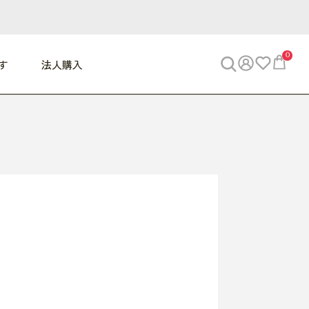
0
す
法人購入
WORK
ビジネス
ENJOY
寝具
10,000円 - 30,000円
30,000円以上
べて
すべて
すべて
すべて
らめきデスク
PC・スマホ関連
お出かけスパイス
敷き寝具
っと一息ふぅ
椅子・クッション
思い出トラベル
掛け寝具
っぱり清潔感
収納
外で過ごすって最高
パジャマ
事へGO
ビジネス／小物
好き・・にどっぷり
枕・小物