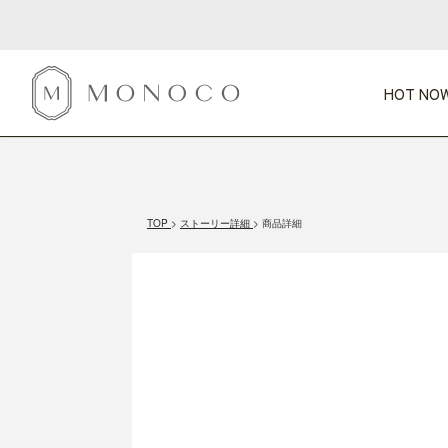
HOT NOW
新商品
CATEGORY
PRICE
SCENE
HOT NOW!
GIFTS
インテリア
1,000円未満
1,000円 
TOP
ストーリー詳細
商品詳細
今週のT
カテゴリから探す
価格から探す
シーンから探す
すべて
すべて
特別な贈りもの
家具
すべての
会話が弾む
収納
特集一
気のきく手土産
照明
毎日使ってね
インテリア雑貨
おまと
ベランダ・庭
アウト
インテリア／そ