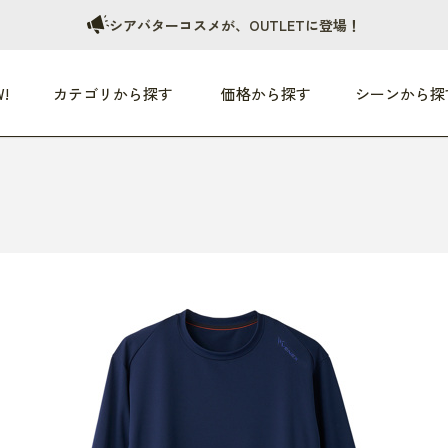
シアバターコスメが、OUTLETに登場！
!
カテゴリから探す
価格から探す
シーンから探
つめた〜い夏、どうぞ！
HEALTHY
家電
HOME
ファッション
- 3,000円
3,000円 - 5,000円
5,000円 - 10,000円
OP10
すべて
すべて
すべて
すべて
す
朝までぐっすり
リビング家電
居心地のいい空間
服
ひ
商品 (新着順)
本気で休む
キッチン家電
家事ルンルン
バッグ
ほ
覧
いつも清潔
美容・健康家電
食いしん坊クラブ
靴・靴下
や
じぶんメンテナンス
オーディオ家電
料理と団らん
レイングッズ
仕
め割引
おうちエクササイズ
ファッション／小物
レット
の他