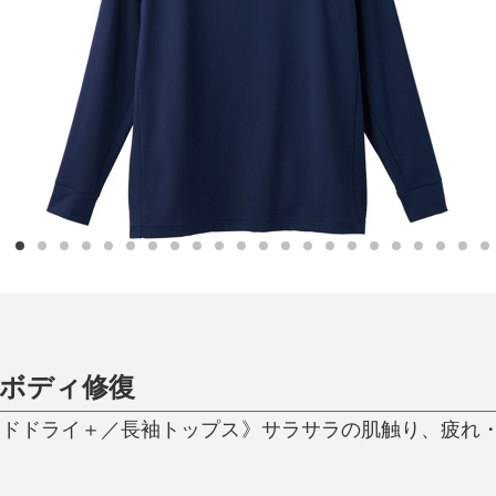
日用品
健康・美容
すべて
すべて
ひんやり今治タオル、生き返る〜
掃除・洗濯
肌・髪ケア
タオル
バスグッズ
スリッパ
ひんやりグッズ
防災用品
あったかグッズ
水筒
健康グッズ
日用品／その他
オーラルケア
ボディ修復
ードドライ＋／長袖トップス》サラサラの肌触り、疲れ