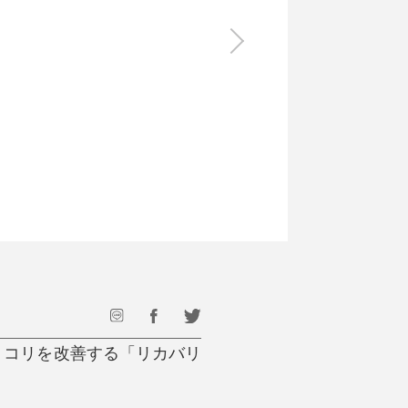
食料品
旅行・遊び
すべて
すべて
最後のひと口までキンキン
ドリンク
旅行
フード
アウトドア
旅行遊び／その他
・コリを改善する「リカバリ