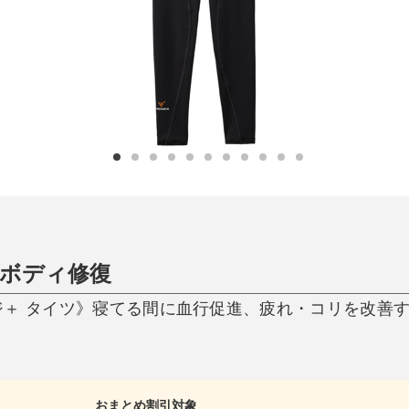
ひんやり今治タオル、生き返る〜
掃除・洗濯
肌・髪ケア
タオル
バスグッズ
スリッパ
ひんやりグッズ
防災用品
あったかグッズ
水筒
健康グッズ
日用品／その他
オーラルケア
ボディ修復
ジ＋ タイツ》寝てる間に血行促進、疲れ・コリを改善
おまとめ割引対象