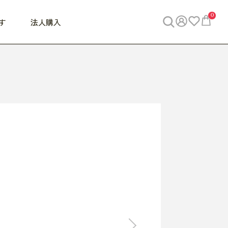
0
す
法人購入
WORK
ビジネス
ENJOY
寝具
10,000円 - 30,000円
30,000円以上
べて
すべて
すべて
すべて
らめきデスク
PC・スマホ関連
お出かけスパイス
敷き寝具
っと一息ふぅ
椅子・クッション
思い出トラベル
掛け寝具
っぱり清潔感
収納
外で過ごすって最高
パジャマ
事へGO
ビジネス／小物
好き・・にどっぷり
枕・小物
食料品
旅行・遊び
すべて
すべて