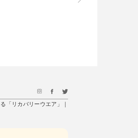
最後のひと口までキンキン
ドリンク
旅行
フード
アウトドア
旅行遊び／その他
する「リカバリーウエア」｜