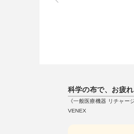
調理家電
調理器具
食器
タオル・ふきん
キッチン雑貨
科学の布で、お疲れ
《一般医療機器 リチャー
VENEX