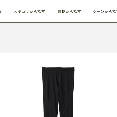
!
カテゴリから探す
価格から探す
シーンから探
つめた〜い夏、どうぞ！
HEALTHY
家電
HOME
ファッション
- 3,000円
3,000円 - 5,000円
5,000円 - 10,000円
OP10
すべて
すべて
すべて
すべて
す
朝までぐっすり
リビング家電
居心地のいい空間
服
ひ
商品 (新着順)
本気で休む
キッチン家電
家事ルンルン
バッグ
ほ
覧
いつも清潔
美容・健康家電
食いしん坊クラブ
靴・靴下
や
じぶんメンテナンス
オーディオ家電
料理と団らん
レイングッズ
仕
め割引
おうちエクササイズ
ファッション／小物
レット
の他
日用品
健康・美容
すべて
すべて