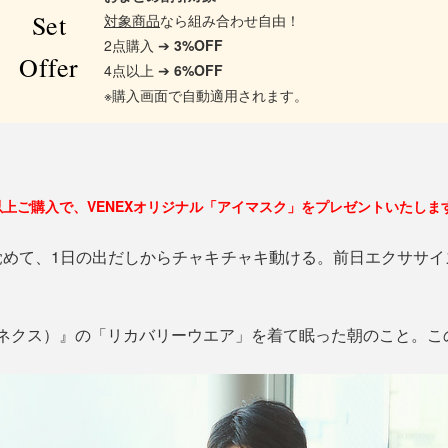
Set
対象商品
なら組み合わせ自由！
2点購入 ➔
3%OFF
Offer
4点以上 ➔
6%OFF
※購入画面で自動適用されます。
以上ご購入で、VENEXオリジナル「アイマスク」をプレゼントいたしま
覚めて、1日の出だしからチャキチャキ動ける。前日エクササイ
べネクス）』の「リカバリーウエア」を着て眠った朝のこと。