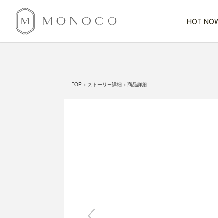
HOT NOW
新商品
CATEGORY
PRICE
SCENE
HOT NOW!
GIFTS
インテリア
1,000円未満
1,000円 
TOP
ストーリー詳細
商品詳細
今週のT
カテゴリから探す
価格から探す
シーンから探す
すべて
すべて
特別な贈りもの
家具
すべての
会話が弾む
収納
特集一
気のきく手土産
照明
毎日使ってね
インテリア雑貨
おまと
ベランダ・庭
アウト
インテリア／そ
キッチン
すべて