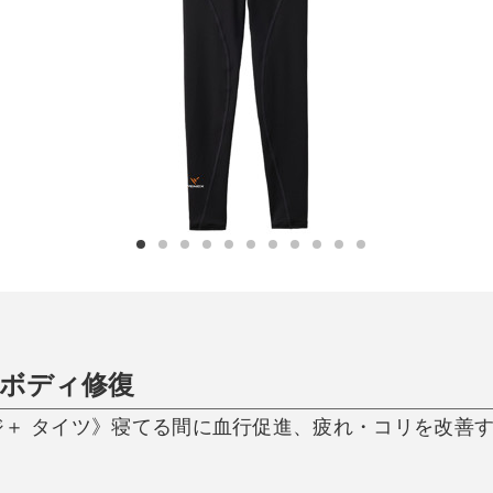
日用品
健康・美容
すべて
すべて
ひんやり今治タオル、生き返る〜
掃除・洗濯
肌・髪ケア
タオル
バスグッズ
スリッパ
ひんやりグッズ
防災用品
あったかグッズ
水筒
健康グッズ
日用品／その他
オーラルケア
ボディ修復
ジ＋ タイツ》寝てる間に血行促進、疲れ・コリを改善