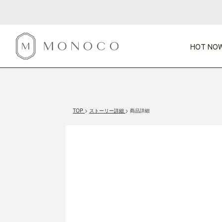
HOT NOW
新商品
CATEGORY
PRICE
SCENE
HOT NOW!
GIFTS
インテリア
1,000円未満
1,000円 
TOP
ストーリー詳細
商品詳細
今週のT
カテゴリから探す
価格から探す
シーンから探す
すべて
すべて
特別な贈りもの
家具
すべての
会話が弾む
収納
特集一
気のきく手土産
照明
毎日使ってね
インテリア雑貨
おまと
ベランダ・庭
アウト
インテリア／そ