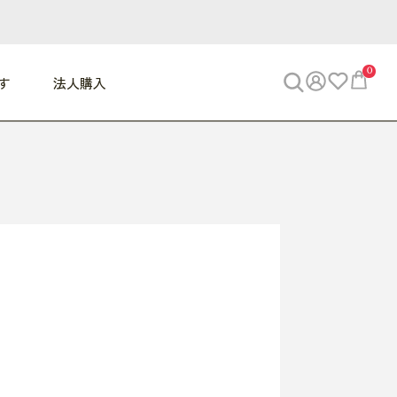
0
す
法人購入
WORK
ビジネス
ENJOY
寝具
10,000円 - 30,000円
30,000円以上
べて
すべて
すべて
すべて
らめきデスク
PC・スマホ関連
お出かけスパイス
敷き寝具
っと一息ふぅ
椅子・クッション
思い出トラベル
掛け寝具
っぱり清潔感
収納
外で過ごすって最高
パジャマ
事へGO
ビジネス／小物
好き・・にどっぷり
枕・小物