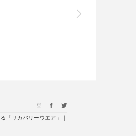
食料品
旅行・遊び
すべて
すべて
最後のひと口までキンキン
ドリンク
旅行
フード
アウトドア
旅行遊び／その他
する「リカバリーウエア」｜