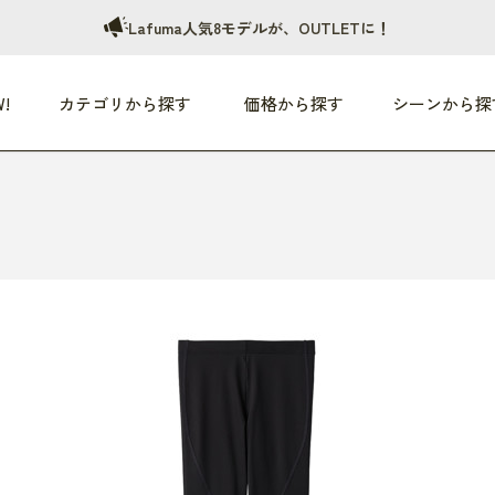
Lafuma人気8モデルが、OUTLETに！
!
カテゴリから探す
価格から探す
シーンから探
つめた〜い夏、どうぞ！
HEALTHY
家電
HOME
ファッション
- 3,000円
3,000円 - 5,000円
5,000円 - 10,000円
OP10
すべて
すべて
すべて
すべて
す
朝までぐっすり
リビング家電
居心地のいい空間
服
ひ
商品 (新着順)
本気で休む
キッチン家電
家事ルンルン
バッグ
ほ
覧
いつも清潔
美容・健康家電
食いしん坊クラブ
靴・靴下
や
じぶんメンテナンス
オーディオ家電
料理と団らん
レイングッズ
仕
め割引
おうちエクササイズ
ファッション／小物
レット
の他