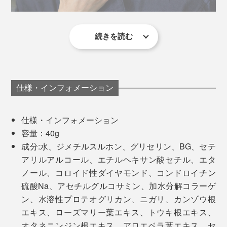
毎日を過ごすために重要です」
（※3）を使用。ミネラル豊富で、タラソテラピーでも使
用される水です。
続きを読む
医薬品ではないので、使い方に決まりはありませんが、
片野秀樹氏プロフィール
ベネクス営業・関川さんのおすすめは朝起きてすぐ。
博士（医学）
専門分野：休養・疲労・健康科学
「ベッドから起き上がって、首や肩に違和感があるなと
一般社団法人日本リカバリー協会 代表理事
仕様・インフォメーション
感じた時に使っています。スリスリするだけでも違いま
国立研究開発法人理化学研究所 客員研究員
すし、スーッとした香りも手伝って、気持ちよく一日の
睡眠改善インストラクター
仕様・インフォメーション
スタートが切れています」
メディカルアロマインストラクター
容量：40g
日本未病総合研究所 未病公認講師（休養学）
成分:水、ジメチルスルホン、グリセリン、BG、セテ
MONOCO代表・柿山は、ゴルフ中に使用。
アリルアルコール、エチルヘキサン酸セチル、エタ
休養学という学問体系を作り上げた休養研究の第一人
ノール、コロイド性ダイヤモンド、コンドロイチン
「グリーン後半、だんだん腕が重だるくなってきたころ
者。編著書に「休養学基礎；疲労を防ぐ！健康指導に活
硫酸Na、アセチルグルコサミン、加水分解コラーゲ
に塗ってマッサージすると、 パフォーマンスが復活。
かす（メディカ出版）」著書に「休養学；あなたを疲れ
そのほかの成分にも、天然由来のものにこだわり、ナチ
ン、水溶性プロテオグリカン、ニガリ、カンゾウ根
最終ホールまで調子をキープできて、翌日もいい感じ！
から救う（東洋経済新報）」がある。
ュラルな使い心地を実現。アスリートやトレーナーにも
エキス、ローズマリー葉エキス、トウキ根エキス、
ジェル状のクリームがスッとなじむので、ウエアがベタ
愛用者が多く、施術用としても採用されています。
オタネニンジン根エキス、アロエベラ葉エキス、セ