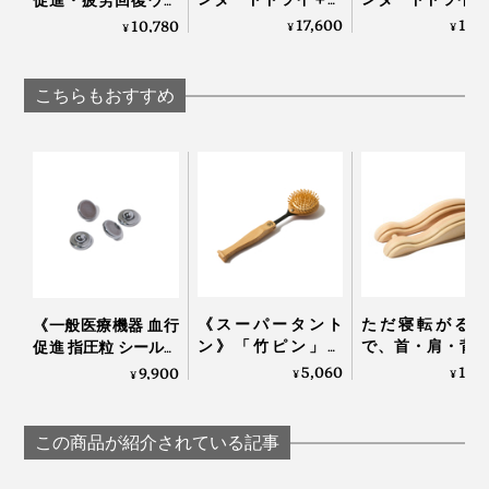
長袖トップス》サラ
ョガーパンツ》
ア》テラヘルツ鉱石
17,600
18,
10,780
¥
¥
¥
サラの肌触り、疲
サラの肌触り、
粉末を特殊プリント
れ・コリを改善する
れ・コリを改善
した「FLOW
「リカバリーウエ
「リカバリーウ
WEAR」｜遠赤技研
こちらもおすすめ
ア」｜VENEX
ア」｜VENEX
《スーパータント
ただ寝転がるだ
《一般医療機器 血行
ン》「竹ピン」と
で、首・肩・背
促進 指圧粒 シール４
「しなり」で、心地
腰のガチガチ筋
シート付》貼るだけ
5,060
11,
9,900
¥
¥
¥
よく体をほぐす、マ
ほぐれていく「
でコリをほぐす
ッサージブラシ｜サ
サージ指圧器」
「Tera Heal」｜遠赤
ンエア｜スーパータ
圧らくだ
技研
この商品が紹介されている記事
ントン