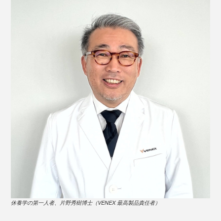
＜ハーブ＆精油＞
11種の植物エキスと10種の精油を独自のブレンドで配
合。最初に感じるのは、スーッと爽やかなハーブの香
り、奥に高級スパのようなアロマが広がり、刺激はマイ
写真は、VENEXスタンダードドライ＋の
半袖トップス
と
ハーフパンツ
ルド。合成香料は使っていません。
スポーツをした後や、デスク仕事で首・肩・腰がつらく
なった時に塗ってマッサージすると、スポットリカバリ
休養学の第一人者、片野秀樹博士（VENEX 最高製品責任者）
ーに。カラダがふっと軽くなるのを感じられると思いま
す。