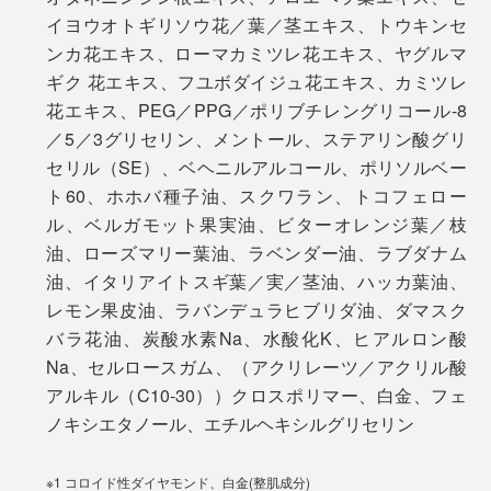
ベタすることもありません。」
ベネクス ブランドストーリーはこちら＞
イヨウオトギリソウ花／葉／茎エキス、トウキンセ
ベネクス リカバリーウエアはこちら＞
ンカ花エキス、ローマカミツレ花エキス、ヤグルマ
編集・山口は原稿書きで頭がパンパンになってきた夕方
ギク 花エキス、フユボダイジュ花エキス、カミツレ
ごろ、こめかみや耳周りに塗るのがお気に入り。「
スー
花エキス、PEG／PPG／ポリブチレングリコール-8
パータントン
」と一緒に使うと、モヤがかった頭のなか
／5／3グリセリン、メントール、ステアリン酸グリ
がスッキリ晴れるようです！
セリル（SE）、ベヘニルアルコール、ポリソルベー
ト60、ホホバ種子油、スクワラン、トコフェロー
ル、ベルガモット果実油、ビターオレンジ葉／枝
油、ローズマリー葉油、ラベンダー油、ラブダナム
油、イタリアイトスギ葉／実／茎油、ハッカ葉油、
レモン果皮油、ラバンデュラヒブリダ油、ダマスク
バラ花油、炭酸水素Na、水酸化K、ヒアルロン酸
Na、セルロースガム、（アクリレーツ／アクリル酸
アルキル（C10-30））クロスポリマー、白金、フェ
ノキシエタノール、エチルヘキシルグリセリン
スーパータントンはこちら
※1 コロイド性ダイヤモンド、白金(整肌成分)