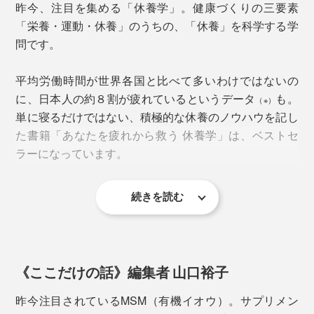
昨今、注目を集める「休養学」。健康づくりの三要素
「栄養・運動・休養」のうちの、「休養」を科学する学
問です。
平均労働時間が世界各国と比べて多いわけではないの
に、日本人の約８割が疲れているというデータ
も。
（※）
単に寝るだけではない、積極的な休養のノウハウを記し
た書籍「あなたを疲れから救う 休養学」は、ベストセ
ラーになっています。
＜有機イオウ（ジメチルスルホン※2）＞
続きを読む
※一般社団法人 日本リカバリー協会 「
リカバリー（休養・抗疲労）白書2024レポ
もともと人間の軟骨・筋肉・皮膚などにも含まれる成
ート
」
分。サプリメントにも取り入れられることが多く、美肌
その著者であり、休養学の第一人者として知られる片野
や健康を保つために利用されています。
秀樹氏こそ、休養を科学的にサポートするためのブラン
《ここだけの話》編集者 山口裕子
ド『VENEX』の創業メンバー（現執行役員）。
別名MSM（※２）とも呼ばれ、温泉の硫黄とは別モノ。
昨今注目されているMSM（有機イオウ）。サプリメン
本品には、樹木由来で無味無臭の「有機イオウ（※2）」