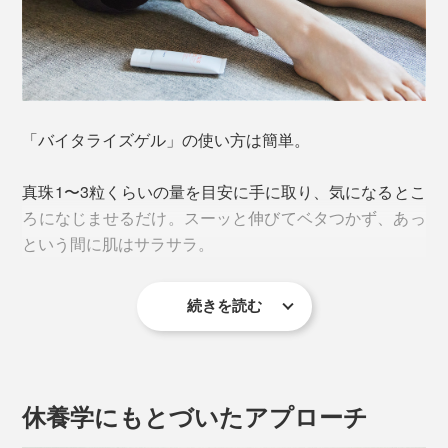
「バイタライズゲル」の使い方は簡単。
<DPV576（※1）>
真珠1〜3粒くらいの量を目安に手に取り、気になるとこ
『VENEX』が開発したオリジナル成分で、ナノプラチ
ろになじませるだけ。スーッと伸びてベタつかず、あっ
ナなどの鉱物「DPV576（※1）」。
という間に肌はサラサラ。
『VENEX』のすべてのリカバリーウェアの生地に練り
込まれています。
続きを読む
使う回数や時間帯に決まりはありませんが、おすすめは
お風呂上がりのリラックスタイム。ハーブの香りに包ま
れながら、マッサージやストレッチをすれば、たちまち
ほぐれていきます。
休養学にもとづいたアプローチ