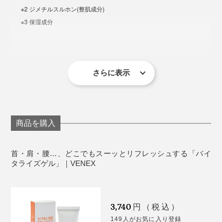
※2 ジメチルスルホン(整肌成分)
※3 保湿成分
製造国：日本
＜使用上の注意＞
さらに表示
傷やはれもの、しっしん等、異常のある部位には使
わないでください。
目に入ったときは、直ちに洗い流してください。
常温で保管してください。極端に高温または低温の
商品を購入
場所、直射日光のあたる場所には保管しないでくだ
さい。
首・肩・腰…、どこでもスーッとリフレッシュする「バイ
下記のような場合には、使用を中止し、皮膚科専門
タライズゲル」｜VENEX
医等にご相談されることをおすすめします。
※使用中、赤み、はれ、かゆみ、刺激、色抜け（白斑等）や黒ずみ等の異常
があらわれた場合。
※使用した肌に、直射日光があたって上記のような異常があらわれた場合。
3,740
円（税込）
149人がお気に入り登録