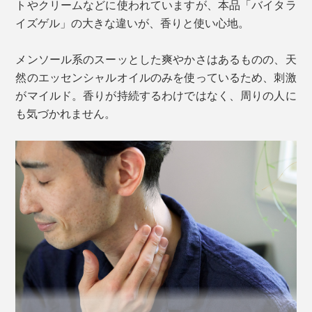
トやクリームなどに使われていますが、本品「バイタラ
本品は、休養学の理論を「塗るアイテム」に落とし込ん
パウダーを配合しています。
イズゲル」の大きな違いが、香りと使い心地。
だ、新発想の「マッサージジェルクリーム」です。
メンソール系のスーッとした爽やかさはあるものの、天
片野氏は体内の神経伝達物質について、ベネクスのホー
然のエッセンシャルオイルのみを使っているため、刺激
ムページ内でこう述べています（コラム：休養学を学ぼ
がマイルド。香りが持続するわけではなく、周りの人に
う～神経伝達物質と活力UP～）。
も気づかれません。
「活力ある毎日を送るためには神経伝達物質が大きな役
割を果たします。快感をもたらすドーパミンや、精神を
安定させるセロトニンなどは代表的な神経伝達物質。
神経伝達速度の低下は感覚の鈍化や反射の遅れ、ぎこち
ない動きなどに現れます。また、神経障害性疼痛と呼ば
れる痛みを引き起こします。
＜海洋深層水（※3）＞
これは、痛みの信号が出過ぎる状態です。この神経伝達
ゲルの成分のなかで最も多い「水」にもこだわり、沖
のバランスを整える事は、イキイキとした活力に満ちた
縄・久米島沖の海底600mから汲み上げた、海洋深層水