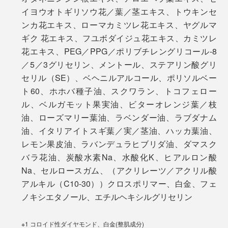
ベタすることもありません。」
ベネクス ブランドストーリーはこちら＞
イヨウオトギリソウ花／葉／茎エキス、トウキンセ
ベネクス リカバリーウエアはこちら＞
ンカ花エキス、ローマカミツレ花エキス、ヤグルマ
編集・山口は原稿書きで頭がパンパンになってきた夕方
ギク 花エキス、フユボダイジュ花エキス、カミツレ
ごろ、こめかみや耳周りに塗るのがお気に入り。「
スー
花エキス、PEG／PPG／ポリブチレングリコール-8
パータントン
」と一緒に使うと、モヤがかった頭のなか
／5／3グリセリン、メントール、ステアリン酸グリ
がスッキリ晴れるようです！
セリル（SE）、ベヘニルアルコール、ポリソルベー
ト60、ホホバ種子油、スクワラン、トコフェロー
ル、ベルガモット果実油、ビターオレンジ葉／枝
油、ローズマリー葉油、ラベンダー油、ラブダナム
油、イタリアイトスギ葉／実／茎油、ハッカ葉油、
レモン果皮油、ラバンデュラヒブリダ油、ダマスク
バラ花油、炭酸水素Na、水酸化K、ヒアルロン酸
Na、セルロースガム、（アクリレーツ／アクリル酸
アルキル（C10-30））クロスポリマー、白金、フェ
ノキシエタノール、エチルヘキシルグリセリン
スーパータントンはこちら
※1 コロイド性ダイヤモンド、白金(整肌成分)