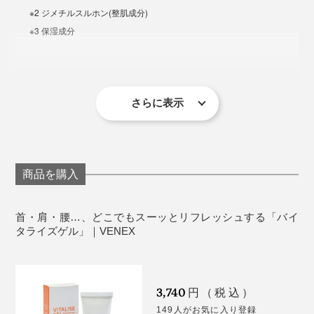
※2 ジメチルスルホン(整肌成分)
※3 保湿成分
製造国：日本
＜使用上の注意＞
さらに表示
傷やはれもの、しっしん等、異常のある部位には使
わないでください。
目に入ったときは、直ちに洗い流してください。
常温で保管してください。極端に高温または低温の
商品を購入
場所、直射日光のあたる場所には保管しないでくだ
さい。
首・肩・腰…、どこでもスーッとリフレッシュする「バイ
下記のような場合には、使用を中止し、皮膚科専門
タライズゲル」｜VENEX
医等にご相談されることをおすすめします。
※使用中、赤み、はれ、かゆみ、刺激、色抜け（白斑等）や黒ずみ等の異常
があらわれた場合。
※使用した肌に、直射日光があたって上記のような異常があらわれた場合。
3,740
円（税込）
149人がお気に入り登録