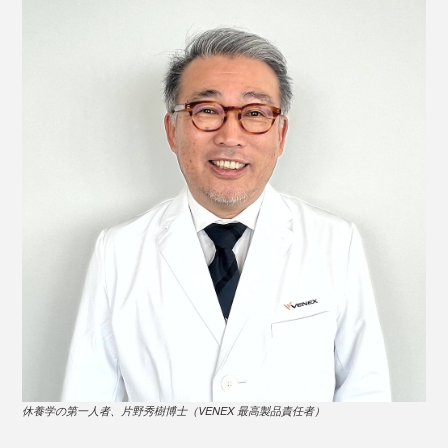
＜ハーブ＆精油＞
11種の植物エキスと10種の精油を独自のブレンドで配
合。最初に感じるのは、スーッと爽やかなハーブの香
り、奥に高級スパのようなアロマが広がり、刺激はマイ
写真は、VENEXスタンダードドライ＋の
半袖トップス
と
ハーフパンツ
ルド。合成香料は使っていません。
スポーツをした後や、デスク仕事で首・肩・腰がつらく
なった時に塗ってマッサージすると、スポットリカバリ
休養学の第一人者、片野秀樹博士（VENEX 最高製品責任者）
ーに。カラダがふっと軽くなるのを感じられると思いま
す。