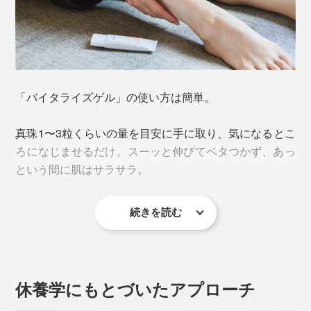
「バイタライズゲル」の使い方は簡単。
<DPV576（※1）>
真珠1〜3粒くらいの量を目安に手に取り、気になるとこ
『VENEX』が開発したオリジナル成分で、ナノプラチ
ろになじませるだけ。スーッと伸びてベタつかず、あっ
ナなどの鉱物「DPV576（※1）」。
という間に肌はサラサラ。
『VENEX』のすべてのリカバリーウェアの生地に練り
込まれています。
続きを読む
使う回数や時間帯に決まりはありませんが、おすすめは
お風呂上がりのリラックスタイム。ハーブの香りに包ま
れながら、マッサージやストレッチをすれば、たちまち
ほぐれていきます。
休養学にもとづいたアプローチ