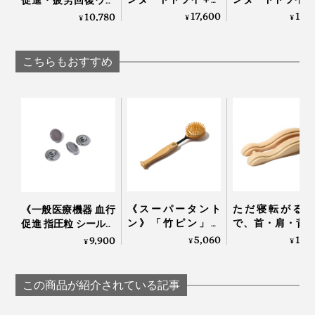
長袖トップス》サラ
ョガーパンツ》
ア》テラヘルツ鉱石
17,600
18,
10,780
¥
¥
¥
サラの肌触り、疲
サラの肌触り、
粉末を特殊プリント
れ・コリを改善する
れ・コリを改善
した「FLOW
「リカバリーウエ
「リカバリーウ
WEAR」｜遠赤技研
こちらもおすすめ
ア」｜VENEX
ア」｜VENEX
《スーパータント
ただ寝転がるだ
《一般医療機器 血行
ン》「竹ピン」と
で、首・肩・背
促進 指圧粒 シール４
「しなり」で、心地
腰のガチガチ筋
シート付》貼るだけ
5,060
11,
9,900
¥
¥
¥
よく体をほぐす、マ
ほぐれていく「
でコリをほぐす
ッサージブラシ｜サ
サージ指圧器」
「Tera Heal」｜遠赤
ンエア｜スーパータ
圧らくだ
技研
この商品が紹介されている記事
ントン