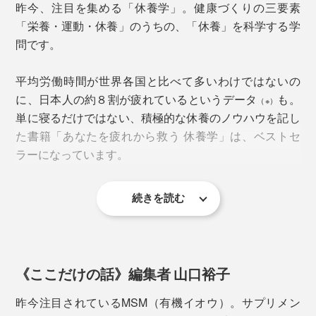
昨今、注目を集める「休養学」。健康づくりの三要素
「栄養・運動・休養」のうちの、「休養」を科学する学
問です。
平均労働時間が世界各国と比べて多いわけではないの
に、日本人の約８割が疲れているというデータ
も。
（※）
単に寝るだけではない、積極的な休養のノウハウを記し
た書籍「あなたを疲れから救う 休養学」は、ベストセ
ラーになっています。
＜有機イオウ（ジメチルスルホン※2）＞
続きを読む
※一般社団法人 日本リカバリー協会 「
リカバリー（休養・抗疲労）白書2024レポ
もともと人間の軟骨・筋肉・皮膚などにも含まれる成
ート
」
分。サプリメントにも取り入れられることが多く、美肌
その著者であり、休養学の第一人者として知られる片野
や健康を保つために利用されています。
秀樹氏こそ、休養を科学的にサポートするためのブラン
《ここだけの話》編集者 山口裕子
ド『VENEX』の創業メンバー（現執行役員）。
別名MSM（※２）とも呼ばれ、温泉の硫黄とは別モノ。
昨今注目されているMSM（有機イオウ）。サプリメン
本品には、樹木由来で無味無臭の「有機イオウ（※2）」