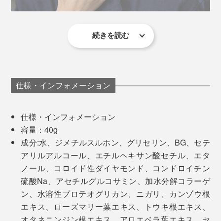
毎日を過ごすために重要です」
（※3）を使用。ミネラル豊富で、タラソテラピーでも使
用される水です。
続きを読む
医薬品ではないので、使い方に決まりはありませんが、
片野秀樹氏プロフィール
ベネクス営業・関川さんのおすすめは朝起きてすぐ。
博士（医学）
専門分野：休養・疲労・健康科学
「ベッドから起き上がって、首や肩に違和感があるなと
一般社団法人日本リカバリー協会 代表理事
仕様・インフォメーション
感じた時に使っています。スリスリするだけでも違いま
国立研究開発法人理化学研究所 客員研究員
すし、スーッとした香りも手伝って、気持ちよく一日の
睡眠改善インストラクター
仕様・インフォメーション
スタートが切れています」
メディカルアロマインストラクター
容量：40g
日本未病総合研究所 未病公認講師（休養学）
成分:水、ジメチルスルホン、グリセリン、BG、セテ
MONOCO代表・柿山は、ゴルフ中に使用。
アリルアルコール、エチルヘキサン酸セチル、エタ
休養学という学問体系を作り上げた休養研究の第一人
ノール、コロイド性ダイヤモンド、コンドロイチン
「グリーン後半、だんだん腕が重だるくなってきたころ
者。編著書に「休養学基礎；疲労を防ぐ！健康指導に活
硫酸Na、アセチルグルコサミン、加水分解コラーゲ
に塗ってマッサージすると、 パフォーマンスが復活。
かす（メディカ出版）」著書に「休養学；あなたを疲れ
そのほかの成分にも、天然由来のものにこだわり、ナチ
ン、水溶性プロテオグリカン、ニガリ、カンゾウ根
最終ホールまで調子をキープできて、翌日もいい感じ！
から救う（東洋経済新報）」がある。
ュラルな使い心地を実現。アスリートやトレーナーにも
エキス、ローズマリー葉エキス、トウキ根エキス、
ジェル状のクリームがスッとなじむので、ウエアがベタ
愛用者が多く、施術用としても採用されています。
オタネニンジン根エキス、アロエベラ葉エキス、セ