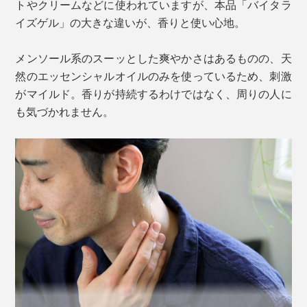
トやクリームなどに使われていますが、本品「バイタラ
本品は、休養学の理論を「塗るアイテム」に落とし込ん
パウダーを配合しています。
イズゲル」の大きな違いが、香りと使い心地。
だ、新発想の「マッサージジェルクリーム」です。
メンソール系のスーッとした爽やかさはあるものの、天
片野氏は体内の神経伝達物質について、ベネクスのホー
然のエッセンシャルオイルのみを使っているため、刺激
ムページ内でこう述べています（コラム：休養学を学ぼ
がマイルド。香りが持続するわけではなく、周りの人に
う～神経伝達物質と活力UP～）。
も気づかれません。
「活力ある毎日を送るためには神経伝達物質が大きな役
割を果たします。快感をもたらすドーパミンや、精神を
安定させるセロトニンなどは代表的な神経伝達物質。
神経伝達速度の低下は感覚の鈍化や反射の遅れ、ぎこち
ない動きなどに現れます。また、神経障害性疼痛と呼ば
れる痛みを引き起こします。
＜海洋深層水（※3）＞
これは、痛みの信号が出過ぎる状態です。この神経伝達
ゲルの成分のなかで最も多い「水」にもこだわり、沖
のバランスを整える事は、イキイキとした活力に満ちた
縄・久米島沖の海底600mから汲み上げた、海洋深層水