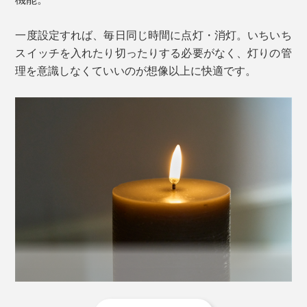
と質感が美しく調和し、灯りを消している時間さえ絵に
なります。
一度設定すれば、毎日同じ時間に点灯・消灯。いちいち
スイッチを入れたり切ったりする必要がなく、灯りの管
理を意識しなくていいのが想像以上に快適です。
その神秘的な美しさを、暮らしの中に持ち帰りたい
──。そんな想いから生まれたのが、『UYUNI
さらに、別売りの「
リモコン
」を使えば、
4・6・8・10
LIGHTING』。
時間タイマー
や
明るさ調整
も。ソファに体を預けたま
ま、思いのままに灯りを操れます。
本物のキャンドルの炎を思わせる自然なゆらぎ、美しい
陰影、ミニマルなデザイン。キャンドル文化が根付くデ
単二乾電池2本で、約1,000時間点灯。毎日6時間使って
ンマークで、“最も美しいLEDキャンドル”を目指して磨
も約5カ月以上使える計算です。
き上げられてきました。
※商品に乾電池はついていません。
さらに、
火を使わない
LEDだから、ペットがいても、う
っかり寝落ちしてしまっても心配いらず。もちろん、ロ