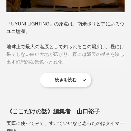
直径7.8×高さ20cm
『UYUNI LIGHTING』の原点は、南米ボリビアにあるウ
タイマー機能は、6時間点灯・18時間消灯を繰り返す
ユニ塩湖。
「24hサイクルタイプ」。一度設定すれば、スイッチに
触れることなく、毎日同じ時間に点灯・消灯します。
地球上で最大の塩原として知られるこの場所は、昼には
果てしない白い大地が広がり、夜には満天の星空を映し
実際に使ってみると、この「
24hサイクル
」が、便利を
出す幻想的な景色へと変化。
超えて、心地いい。
続きを読む
いつもの場所にいつの間にか灯りが点り、まるで「おか
雨上がりには、まるで空と大地の境界が消えたかのよう
えり」と迎えられているよう。一日中情報にさらされ続
な「天空の鏡」が現れ、世界中の人々を魅了していま
けた脳から、ふっと力が抜けるのを感じるはずです。
す。
写真左から「直径7.8×高さ10cm／グレー（本品）」「
直径7.8×高さ15cm／ベー
ジュ
」「
直径7.8×高さ20cm／サンドストーン
」
《ここだけの話》編集者 山口裕子
ひとつで楽しむのはもちろん、高さ違いを並べれば、よ
実際に使ってみて、すごくいいなと思ったのはタイマー
り奥行きのある灯りの演出も。ニュアンスのあるカラー
機能。