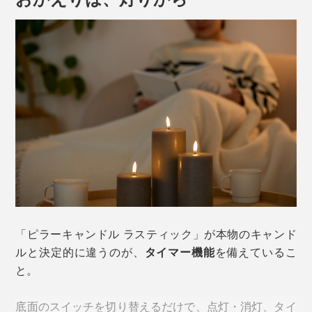
ボディには、
本物のロウ
を使用。表面には凹凸感のある
ラスティック加工が施され、使い込まれたキャンドルの
ような味わい深い表情です。
「ピラーキャンドル ラスティック」が本物のキャンド
ルと決定的に違うのが、
タイマー機能
を備えているこ
と。
思わず手に取りたくなる質感は、火を灯していない時で
も存在感たっぷり。まるでオブジェのように空間になじ
底面のスイッチを切り替えるだけで、点灯・消灯、タイ