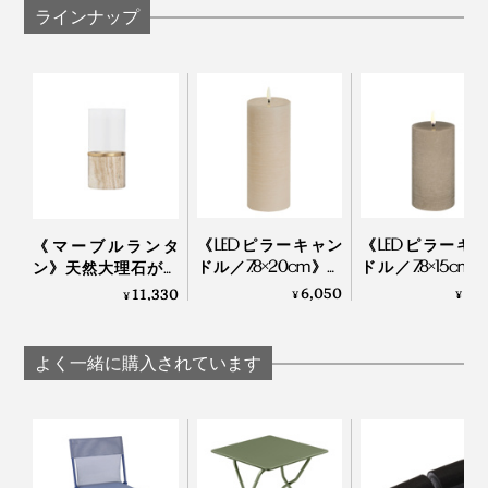
ラインナップ
《LEDピラーキャン
《LEDピラーキ
《マーブルランタ
ドル／7.8×20cm》ボ
ドル／7.8×15cm
ン》天然大理石が灯
ディは本物のロウ、
ディは本物のロ
りを引き立てる「キ
6,050
5,
11,330
¥
¥
¥
炎はLEDの「ピラー
炎はLEDの「ピ
ャンドルランタン」
キャンドル ラスティ
キャンドル ラス
｜UYUNI LIGHTING
ック」｜UYUNI
ック」｜UYU
よく一緒に購入されています
LIGHTING
LIGHTING