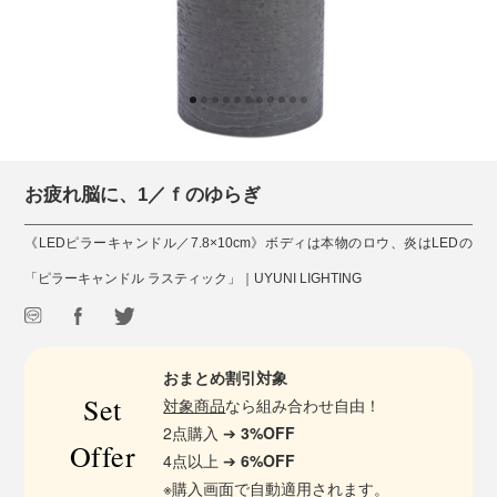
お疲れ脳に、1／ｆのゆらぎ
《LEDピラーキャンドル／7.8×10cm》ボディは本物のロウ、炎はLEDの
「ピラーキャンドル ラスティック」｜UYUNI LIGHTING
おまとめ割引対象
Set
対象商品
なら組み合わせ自由！
2点購入 ➔
3%OFF
Offer
4点以上 ➔
6%OFF
※購入画面で自動適用されます。