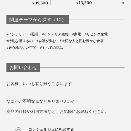
ン、充電で4時間点
ムードライトに
ルに置ける「焚き
13,200
6,
39,800
¥
¥
¥
灯する「2WAYコー
「フラワーブー
火」｜LOVINFLAME
ドレスLEDランプ」
LED」｜VIA
｜LED Magnecco
STUDIOヴィアケ
関連テーマから探す（10）
portable lamp
タジオ
#インテリア
#照明
#インテリア雑貨
#家電
#リビング家電
#特別な贈りもの
#会話が弾む
#大切な人と囲む豊かな食卓
#居心地のいい空間
#すべての商品
お問い合わせ
お客様、いつも有り難うございます！
なにかご不明な点などありませんか?
商品の仕様や利用方法など、お気軽にお尋ねください。
コンシェルジュに相談する