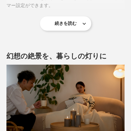
み、インテリアを引き立てます。
マー設定ができます。
一方、炎の部分はLEDライトで、本物のキャンドルの炎
続きを読む
を思わせる「
1／fゆらぎ
」と
温かな色合い
を再現。
左
：ON／リモコン操作対応
中央
：OFF
焚き火や波の音、木漏れ日など、自然界に存在する「1
右
：ON／タイマー機能
／fゆらぎ」は、人が心地よさを感じるリズムのひとつ
幻想の絶景を、暮らしの灯りに
と言われています。
規則的すぎず、不規則すぎない絶妙なゆらぎは、気づけ
ば視線を惹きつけ、働き続けた脳をクールダウンしてく
れます。
サイズは、同じ直径で高さ違いの3種類。
直径7.8×高さ10cm（本品）
直径7.8×高さ15cm