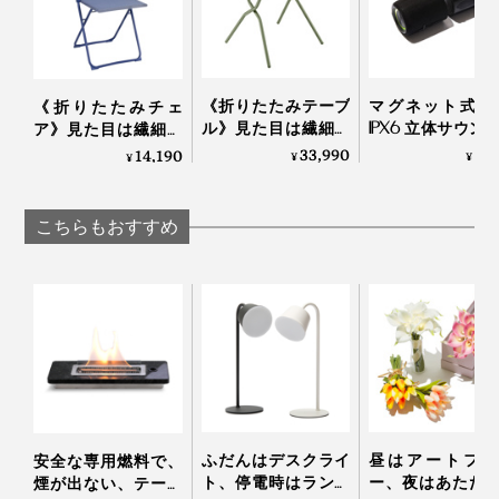
《折りたたみテーブ
マグネット式 
《折りたたみチェ
ル》見た目は繊細な
IPX6 立体サウン
ア》見た目は繊細な
のに、水や紫外線に
Bluetooth デュアル
のに、水や紫外線に
33,990
8,
14,190
¥
¥
¥
強い「バルコニーテ
ピーカー｜MaGdg
強い「バルコニーチ
ーブル」｜Lafuma
Dual Speaker
ェア」｜Lafuma
こちらもおすすめ
ふだんはデスクライ
昼はアートフラ
安全な専用燃料で、
ト、停電時はランタ
ー、夜はあたた
煙が出ない、テーブ