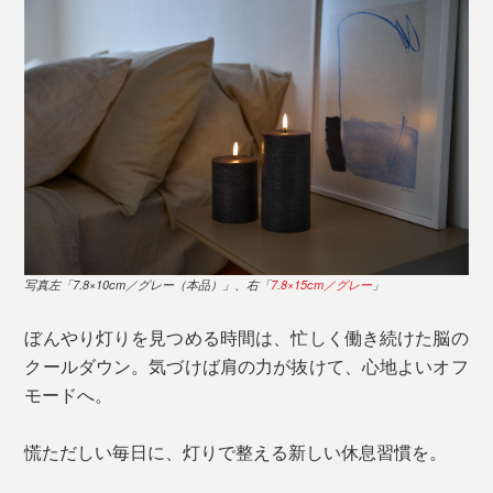
写真左「7.8×10cm／グレー（本品）」、右「
7.8×15cm／グレー
」
ぼんやり灯りを見つめる時間は、忙しく働き続けた脳の
クールダウン。気づけば肩の力が抜けて、心地よいオフ
モードへ。
慌ただしい毎日に、灯りで整える新しい休息習慣を。