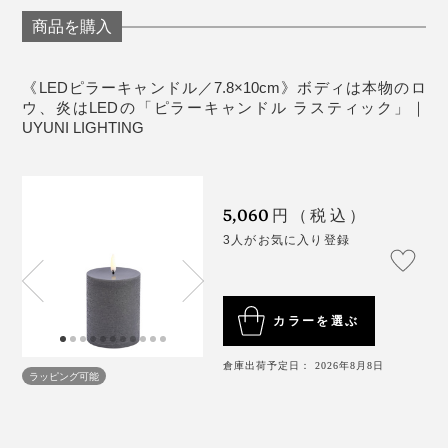
＜使用上の注意＞
『UYUNI LIGHTING』は、日常のなかに、ほんの少しの
商品を購入
屋内、または直接雨の当たらない屋外で使用してく
非日常を灯しています。
ださい。
光源は交換できません。
《LEDピラーキャンドル／7.8×10cm》ボディは本物のロ
もうひとつおすすめなのが、玄関。
ウ、炎はLEDの「ピラーキャンドル ラスティック」｜
火気のある場所、異常な高温・低温の場所での使用
UYUNI LIGHTING
は控えてください。
帰宅時間に合わせてタイマーを設定しておくと、ドアを
LEDの炎部分を引っ張ったり持ったりしないでくだ
開けた瞬間に灯りが出迎えてくれます。家族より先に帰
さい。
宅しても、不思議と「おかえり」と言われているよう。
5,060
古い電池と新しい電池、または異なる種類の電池を
円（税込）
混ぜて使用しないでください。
3人がお気に入り登録
真っ暗な部屋に帰るよりも、気持ちの切り替えがずっと
長期間保管する際は、製品から電池を取り外してく
スムーズ。仕事モードからリラックスモードへ、自然に
ださい。
心を切り替えてくれます。
カラーを選ぶ
スペック表には書ききれない魅力ですが、一度この心地
倉庫出荷予定日： 2026年8月8日
ラッピング可能
よさを味わうと、もう手放せなくなります。