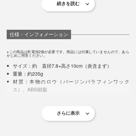
ウが垂れることも、エアコンの風で火が消えることもあ
続きを読む
りません。
寝室に置いておけば、就寝時間に合わせて自動で点灯。
明るいリビングから真っ暗な寝室に移動すると、ゴミ箱
それでいて、眺めていると不思議と心が落ち着く。本物
に足をぶつけたりすることがありますが、小さな灯りが
のキャンドルの美しさと、現代の暮らしに寄り添う安心
あるだけでベッドまでスムーズにたどりつけます。
仕様・インフォメーション
感。その両方を叶えた、新しい灯りです。
温かくやさしい灯りも、「そろそろ寝る時間だな」とい
※この商品は乾電池2個が必要です。商品には付属していませんので、あら
うサインに。つい見続けてしまうスマホも自然と手放せ
かじめご用意ください。
て、眠りのスイッチが入りやすくなりました。
サイズ：約 直径7.8×高さ10cm（炎含まず）
重量：約235g
材質：本物のロウ（バージンパラフィンワック
ス）、ABS樹脂
電源：単二乾電池2個（商品には含まれません）
晩酌のおともに。音楽に浸る夜に。ストレッチタイム
連続点灯：約1,000時間
に。「ピラーキャンドル ラスティック」は、暮らしの
6時間点灯・18時間消灯のタイマー機能付き
さらに表示
あらゆるシーンを、少しだけ特別な時間に変えてくれま
屋内専用
す。
LEDだから選ばれるのではなく、美しいから選ばれる。
生産国：ベトナム