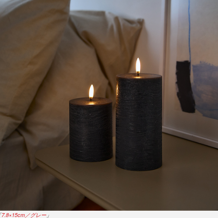
「
7.8×15cm／グレー
」