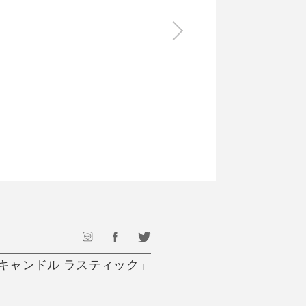
食料品
旅行・遊び
すべて
すべて
最後のひと口までキンキン
ドリンク
旅行
フード
アウトドア
旅行遊び／その他
ーキャンドル ラスティック」