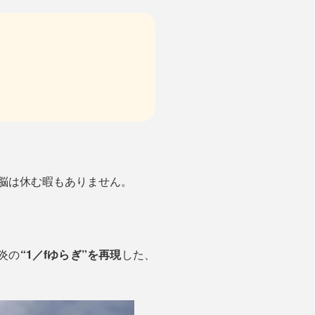
。脳は休む暇もありません。
の炎の
“1／fゆらぎ”を再現
した、