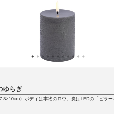
日用品
健康・美容
すべて
すべて
ひんやり今治タオル、生き返る〜
掃除・洗濯
肌・髪ケア
タオル
バスグッズ
スリッパ
ひんやりグッズ
防災用品
あったかグッズ
水筒
健康グッズ
日用品／その他
オーラルケア
のゆらぎ
7.8×10cm》ボディは本物のロウ、炎はLEDの「ピラ