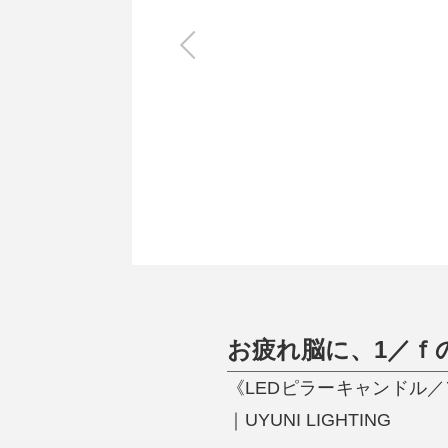
キッチン
すべて
調理家電
調理器具
食器
タオル・ふきん
キッチン雑貨
お疲れ脳に、1／ｆ
《LEDピラーキャンドル／
｜UYUNI LIGHTING