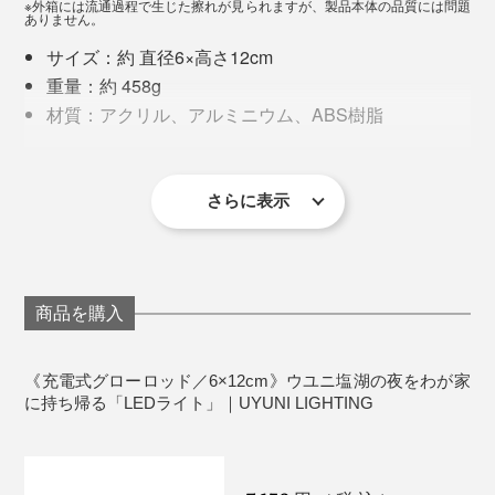
て、眠りのスイッチが入りやすくなりました。
※外箱には流通過程で生じた擦れが見られますが、製品本体の品質には問題
ありません。
『UYUNI LIGHTING』は、日常のなかに、ほんの少しの
サイズ：約 直径6×高さ12cm
非日常を灯しています。
重量：約 458g
材質：アクリル、アルミニウム、ABS樹脂
バッテリー種類：充電式リチウムポリマー電池
（900mAh、約500回充電可能）
写真は「
充電ベース／４個用
」に各サイズをセットした状態
電源方式：充電式（約3.5時間充電で、約60〜100時
さらに表示
間使用可能）
毎日の終わりに。休日の読書時間に。テラスで過ごす夕
防塵・防滴性能：IP４４
暮れに。「グローロッド」は、暮らしのあらゆるシーン
タイマー機能：6時間点灯・18時間消灯を繰り返す
を、少しだけ特別な時間に変えてくれます。
24hサイクルタイプ
商品を購入
保証：１年間
生産国：中国
《充電式グローロッド／6×12cm》ウユニ塩湖の夜をわが家
もうひとつおすすめなのが、玄関。
に持ち帰る「LEDライト」｜UYUNI LIGHTING
＜使用上の注意＞
屋内、または直接雨の当たらない屋外で使用してく
暗くなる時間に合わせてタイマーを設定しておくと、帰
ださい。
宅してドアを開けた瞬間に灯りが出迎えてくれます。家
光源は交換できません。