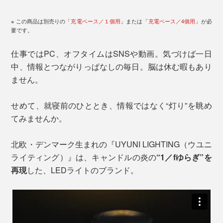
※ この商品は別売りの「
充電ベース／１個用
」または「
充電ベース／4個用
」が必
要です。
仕事ではPC、オフタイムはSNSや動画。気づけば一日
中、情報とつながりっぱなしの毎日。脳は休む暇もあり
ません。
せめて、就寝前のひととき、情報ではなく“灯り”を眺め
てみませんか。
北欧・デンマーク生まれの『UYUNI LIGHTING（ウユニ
ライティング）』は、キャンドルの炎の
“1／fゆらぎ”を
再現
した、LEDライトのブランド。