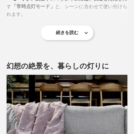
す
「常時点灯モード」
と、シーンに合わせて使い分けら
れます。
れます。
続きを読む
幻想の絶景を、暮らしの灯りに
サイズは3種
直径4.5×高さ8cm
タイマー機能は、6時間点灯・18時間消灯を繰り返す
直径6×高さ8cm
「24hサイクルタイプ」。一度設定すれば、スイッチに