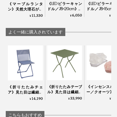
《LEDピラーキャン
《LEDピラーキ
《マーブルランタ
スペック表には書ききれない魅力ですが、一度この心地
ドル／7.8×20cm》ボ
ドル／7.8×15cm
ン》天然大理石が灯
ディは本物のロウ、
ディは本物のロ
りを引き立てる「キ
6,050
5,
11,330
よさを味わうと、もう手放せなくなります。
¥
¥
¥
炎はLEDの「ピラー
炎はLEDの「ピ
ャンドルランタン」
キャンドル ラスティ
キャンドル ラス
｜UYUNI LIGHTING
ック」｜UYUNI
ック」｜UYU
よく一緒に購入されています
LIGHTING
LIGHTING
《折りたたみテーブ
《インセンスホ
《折りたたみチェ
ル》見た目は繊細な
ー／クオーツ》
ア》見た目は繊細な
のに、水や紫外線に
をととのえる、
のに、水や紫外線に
33,990
3,
14,190
¥
¥
¥
強い「バルコニーテ
水晶の香立て｜siki
強い「バルコニーチ
ーブル」｜Lafuma
ェア」｜Lafuma
こちらもおすすめ