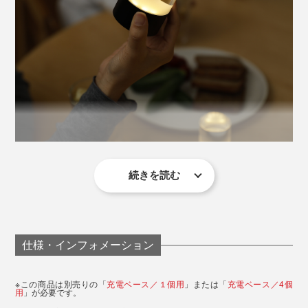
本物のキャンドルの炎を思わせる自然なゆらぎ、美しい
陰影、ミニマルなデザイン。キャンドル文化が根付くデ
ンマークで、“最も美しいLEDキャンドル”を目指して磨
き上げられてきました。
写真は「
充電ベース／１個用
」に「直径6×高さ8cm」をセットした状態
マグネットの誘導で、充電ベースにスッと収まり
、置く
だけで充電がスタート。充電中は小さな白色LEDが灯
続きを読む
寝室に置いておけば、就寝時間に合わせて自動で点灯。
り、その姿さえインテリアの一部。充電ベースに並ぶ姿
明るいリビングから真っ暗な寝室に移動すると、ゴミ箱
も、まるで小さなアート作品のよう。
に足をぶつけたりすることがありますが、小さな灯りが
あるだけでベッドまでスムーズにたどりつけます。
仕様・インフォメーション
温かくやさしい灯りも、「そろそろ寝る時間だな」とい
※この商品は別売りの「
充電ベース／１個用
」または「
充電ベース／4個
うサインに。つい見続けてしまうスマホも自然と手放せ
用
」が必要です。
LEDだから選ばれるのではなく、美しいから選ばれる。