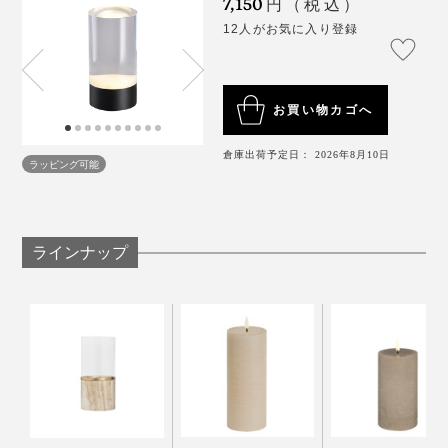
7,150
族より先に帰宅しても、不思議と「おかえり」と言われ
円（税込）
火気のある場所、異常な高温・低温の場所での使用
ているよう。
12人がお気に入り登録
は控えてください。
水没した場合、落下などの衝撃が加わった場合は、
真っ暗な部屋に帰るよりも、ホッと温かい気持ちになれ
使用を控えてください。
る。仕事モードからリラックスモードへ、自然に心を切
お買い物カゴへ
充電が完了したら、速やかに充電器から外してくだ
り替えてくれます。
さい。
倉庫出荷予定日： 2026年8月10日
ラッピング可能
バッテリーを使い切る前に充電するようにしてくだ
さい。
電池残量が少ない状態で保管すると故障の原因にな
ラインナップ
ります。長期に使用しない場合は、60％程度充電し
てください。
充電中の使用は控えてください。