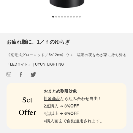
お疲れ脳に、1／ｆのゆらぎ
《充電式グローロッド／6×12cm》ウユニ塩湖の夜をわが家に持ち帰る
「LEDライト」｜UYUNI LIGHTING
おまとめ割引対象
Set
対象商品
なら組み合わせ自由！
2点購入 ➔
3%OFF
Offer
4点以上 ➔
6%OFF
※購入画面で自動適用されます。