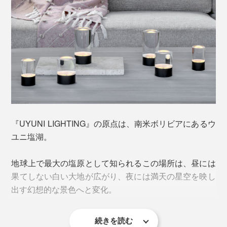
直径6×高さ12cm（本品）
触れることなく、毎日同じ時間に点灯・消灯します。
ひとつで使っても、大きさ違いを複数並べても、スタイ
実際に使ってみると、この
「24hサイクル」
が、便利を
リッシュ。ミニマルなデザインは、灯りを消してもアー
超えて、心地いい。
トピースのように空間になじみ、インテリアを引き立て
ます。
いつもの場所にいつの間にか灯りが点り、まるで「おか
えり」と迎えられているよう。一日中情報にさらされ続
けた脳から、ふっと力が抜けるのを感じるはずです。
『UYUNI LIGHTING』の原点は、南米ボリビアにあるウ
さらに、別売りの「
リモコン
」を使えば、
4・6・8・10
ユニ塩湖。
時間タイマーや明るさ調整も可能
。コードレスだから、
コンセントの位置を気にすることなく、好きな場所で幻
地球上で最大の塩原として知られるこの場所は、昼には
想的な灯りを楽しめます。
果てしない白い大地が広がり、夜には満天の星空を映し
出す幻想的な景色へと変化。
続きを読む