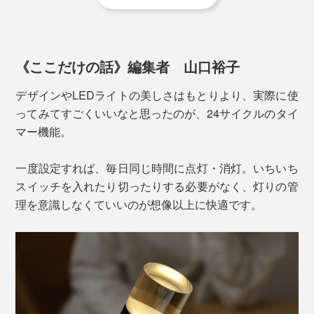
雨上がりには、まるで空と大地の境界が消えたかのよう
写真は「
直径6×高さ8cm
」
な「天空の鏡」が現れ、世界中の人々を魅了していま
さらに、
火を使わないLED
だから、ペットがいても、う
す。
っかり寝落ちしてしまっても心配いらず。手のひらサイ
《ここだけの話》編集者 山口裕子
ズで軽量なので、くつろぎたい場所に運んで、心をとと
のえてください。
デザインやLEDライトの美しさはもとりより、実際に使
ってみてすごくいいなと思ったのが、24サイクルのタイ
マー機能。
充電は、専用の「
充電ベース／１個用
」または「
充電ベ
一度設定すれば、毎日同じ時間に点灯・消灯。いちいち
ース／4個用
」に置くだけ。
約3.5〜7時間の充電で、約
スイッチを入れたり切ったりする必要がなく、灯りの管
60〜100時間使用
できます。
理を意識しなくていいのが想像以上に快適です。
※充電環境や点灯モードにより変動します。
その神秘的な美しさを、暮らしの中に持ち帰りたい
──。そんな想いから生まれたのが、『UYUNI
LIGHTING』。