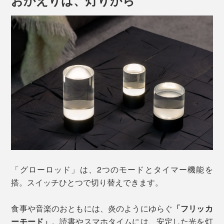
出します。
灯りは、本物のキャンドルの炎を思わせる「1／fゆら
ぎ」と温かな色合いを再現。焚き火や波の音、木漏れ日
「グローロッド」は、2つのモードとタイマー機能を
など、自然界に存在する「1／fゆらぎ」は、人が心地よ
搭。スイッチひとつで切り替えできます。
さを感じるリズムのひとつと言われています。
食事や音楽のおともには、炎のようにゆらぐ
「フリッカ
規則的すぎず、不規則すぎない絶妙なゆらぎは、気づけ
ーモード」
。読書やスマホタイムには、安定した光を灯
ば視線を惹きつけ、働き続けた脳をクールダウンしてく