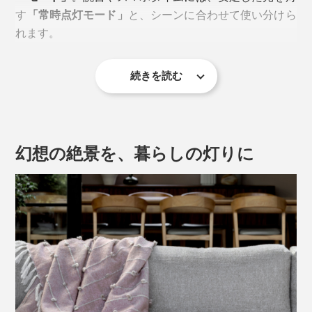
す
「常時点灯モード」
と、シーンに合わせて使い分けら
れます。
れます。
続きを読む
幻想の絶景を、暮らしの灯りに
サイズは3種
直径4.5×高さ8cm（本品）
タイマー機能は、6時間点灯・18時間消灯を繰り返す
直径6×高さ8cm
「24hサイクルタイプ」。一度設定すれば、スイッチに