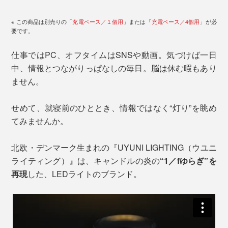
※ この商品は別売りの「
充電ベース／１個用
」または「
充電ベース／4個用
」が必
要です。
仕事ではPC、オフタイムはSNSや動画。気づけば一日
中、情報とつながりっぱなしの毎日。脳は休む暇もあり
ません。
せめて、就寝前のひととき、情報ではなく“灯り”を眺め
てみませんか。
北欧・デンマーク生まれの『UYUNI LIGHTING（ウユニ
ライティング）』は、キャンドルの炎の
“1／fゆらぎ”を
再現
した、LEDライトのブランド。