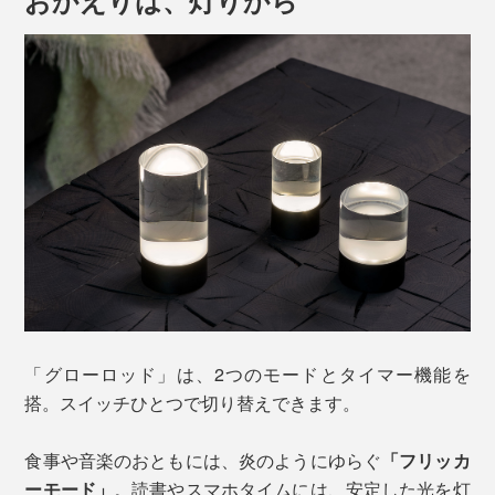
出します。
灯りは、本物のキャンドルの炎を思わせる「1／fゆら
ぎ」と温かな色合いを再現。焚き火や波の音、木漏れ日
「グローロッド」は、2つのモードとタイマー機能を
など、自然界に存在する「1／fゆらぎ」は、人が心地よ
搭。スイッチひとつで切り替えできます。
さを感じるリズムのひとつと言われています。
食事や音楽のおともには、炎のようにゆらぐ
「フリッカ
規則的すぎず、不規則すぎない絶妙なゆらぎは、気づけ
ーモード」
。読書やスマホタイムには、安定した光を灯
ば視線を惹きつけ、働き続けた脳をクールダウンしてく