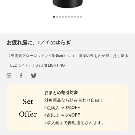
お疲れ脳に、1／ｆのゆらぎ
《充電式グローロッド／4.5×8cm》ウユニ塩湖の夜をわが家に持ち帰る
「LEDライト」｜UYUNI LIGHTING
おまとめ割引対象
Set
対象商品
なら組み合わせ自由！
2点購入 ➔
3%OFF
Offer
4点以上 ➔
6%OFF
※購入画面で自動適用されます。