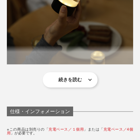
本物のキャンドルの炎を思わせる自然なゆらぎ、美しい
陰影、ミニマルなデザイン。キャンドル文化が根付くデ
ンマークで、“最も美しいLEDキャンドル”を目指して磨
き上げられてきました。
写真は「充電ベース／１個用」に「直径6×高さ8cm」をセットした状態
マグネットの誘導で、充電ベースにスッと収まり
、置く
だけで充電がスタート。充電中は小さな白色LEDが灯
続きを読む
寝室に置いておけば、就寝時間に合わせて自動で点灯。
り、その姿さえインテリアの一部。充電ベースに並ぶ姿
明るいリビングから真っ暗な寝室に移動すると、ゴミ箱
も、まるで小さなアート作品のよう。
に足をぶつけたりすることがありますが、小さな灯りが
あるだけでベッドまでスムーズにたどりつけます。
仕様・インフォメーション
温かくやさしい灯りも、「そろそろ寝る時間だな」とい
※この商品は別売りの「
充電ベース／１個用
」または「
充電ベース／4個
うサインに。つい見続けてしまうスマホも自然と手放せ
用
」が必要です。
LEDだから選ばれるのではなく、美しいから選ばれる。