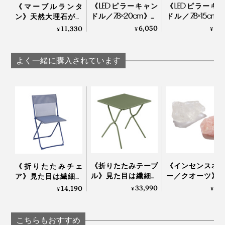
《LEDピラーキャン
《LEDピラーキ
《マーブルランタ
ドル／7.8×20cm》ボ
ドル／7.8×15cm
ン》天然大理石が灯
スペック表には書ききれない魅力ですが、一度この心地
ディは本物のロウ、
ディは本物のロ
りを引き立てる「キ
6,050
5,
11,330
¥
¥
¥
よさを味わうと、もう手放せなくなります。
炎はLEDの「ピラー
炎はLEDの「ピ
ャンドルランタン」
キャンドル ラスティ
キャンドル ラス
｜UYUNI LIGHTING
ック」｜UYUNI
ック」｜UYU
よく一緒に購入されています
LIGHTING
LIGHTING
《折りたたみテーブ
《インセンスホ
《折りたたみチェ
ル》見た目は繊細な
ー／クオーツ》
ア》見た目は繊細な
のに、水や紫外線に
をととのえる、
のに、水や紫外線に
33,990
3,
14,190
¥
¥
¥
強い「バルコニーテ
水晶の香立て｜siki
強い「バルコニーチ
ーブル」｜Lafuma
ェア」｜Lafuma
こちらもおすすめ