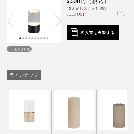
5,500
族より先に帰宅しても、不思議と「おかえり」と言われ
円（税込）
火気のある場所、異常な高温・低温の場所での使用
ているよう。
13人がお気に入り登録
は控えてください。
SOLD OUT
水没した場合、落下などの衝撃が加わった場合は、
真っ暗な部屋に帰るよりも、ホッと温かい気持ちになれ
使用を控えてください。
る。仕事モードからリラックスモードへ、自然に心を切
再入荷を希望する
充電が完了したら、速やかに充電器から外してくだ
り替えてくれます。
さい。
ラッピング可能
バッテリーを使い切る前に充電するようにしてくだ
さい。
電池残量が少ない状態で保管すると故障の原因にな
ラインナップ
ります。長期に使用しない場合は、60％程度充電し
てください。
充電中の使用は控えてください。