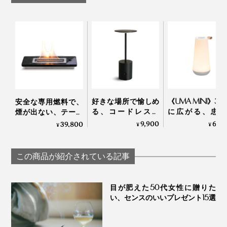
好きな場所で愉しめ
《UMA MINI》36
安全な専用燃料で、
る、コードレスの
に広がる、忠実
煙が出ない、テーブ
「晩酌ライト」
「音」と優し
ルに置ける「焚き
9,900
61,
39,800
¥
¥
¥
「光」。片手で
火」｜LOVINFLAME
運べるコンパク
イズで、いつで
この商品が紹介されている記事
こでも空間を温
演出するワイヤ
スピーカー | Pablo
目が肥えた50代女性に贈りた
い、センスのいいプレゼント15選