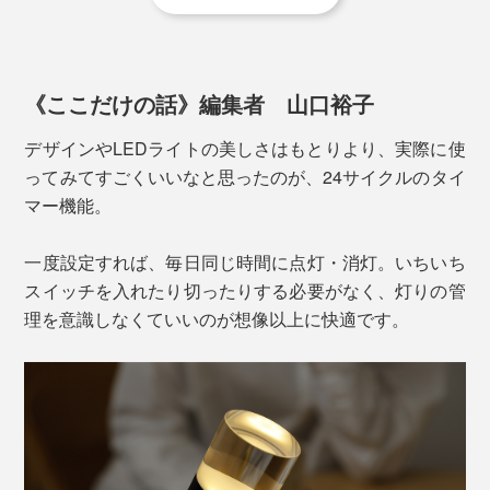
雨上がりには、まるで空と大地の境界が消えたかのよう
写真は「
直径6×高さ8cm
」
な「天空の鏡」が現れ、世界中の人々を魅了していま
さらに、
火を使わないLED
だから、ペットがいても、う
す。
っかり寝落ちしてしまっても心配いらず。手のひらサイ
《ここだけの話》編集者 山口裕子
ズで軽量なので、くつろぎたい場所に運んで、心をとと
のえてください。
デザインやLEDライトの美しさはもとりより、実際に使
ってみてすごくいいなと思ったのが、24サイクルのタイ
マー機能。
充電は、専用の「
充電ベース／１個用
」または「
充電ベ
一度設定すれば、毎日同じ時間に点灯・消灯。いちいち
ース／4個用
」に置くだけ。
約3.5〜7時間の充電で、約
スイッチを入れたり切ったりする必要がなく、灯りの管
60〜100時間使用
できます。
理を意識しなくていいのが想像以上に快適です。
※充電環境や点灯モードにより変動します。
その神秘的な美しさを、暮らしの中に持ち帰りたい
──。そんな想いから生まれたのが、『UYUNI
LIGHTING』。