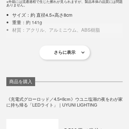
て、眠りのスイッチが入りやすくなりました。
※外箱には流通過程で生じた擦れが見られますが、製品本体の品質には問題
ありません。
『UYUNI LIGHTING』は、日常のなかに、ほんの少しの
サイズ：約 直径4.5×高さ8cm
非日常を灯しています。
重量：約 141g
材質：アクリル、アルミニウム、ABS樹脂
バッテリー種類：充電式リチウムポリマー電池
（900mAh、約500回充電可能）
写真は「
充電ベース／４個用
」に各サイズをセットした状態
電源方式：充電式（約3.5時間充電で、約60〜100時
さらに表示
間使用可能）
毎日の終わりに。休日の読書時間に。テラスで過ごす夕
防塵・防滴性能：IP44
暮れに。「グローロッド」は、暮らしのあらゆるシーン
タイマー機能：6時間点灯・18時間消灯を繰り返す
を、少しだけ特別な時間に変えてくれます。
24hサイクルタイプ
商品を購入
保証：１年間
生産国：中国
《充電式グローロッド／4.5×8cm》ウユニ塩湖の夜をわが家
もうひとつおすすめなのが、玄関。
に持ち帰る「LEDライト」｜UYUNI LIGHTING
＜使用上の注意＞
屋内、または直接雨の当たらない屋外で使用してく
暗くなる時間に合わせてタイマーを設定しておくと、帰
ださい。
宅してドアを開けた瞬間に灯りが出迎えてくれます。家
光源は交換できません。