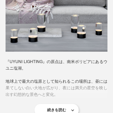
直径6×高さ12cm
触れることなく、毎日同じ時間に点灯・消灯します。
ひとつで使っても、大きさ違いを複数並べても、スタイ
実際に使ってみると、この
「24hサイクル」
が、便利を
リッシュ。ミニマルなデザインは、灯りを消してもアー
超えて、心地いい。
トピースのように空間になじみ、インテリアを引き立て
ます。
いつもの場所にいつの間にか灯りが点り、まるで「おか
えり」と迎えられているよう。一日中情報にさらされ続
けた脳から、ふっと力が抜けるのを感じるはずです。
『UYUNI LIGHTING』の原点は、南米ボリビアにあるウ
さらに、別売りの「
リモコン
」を使えば、
4・6・8・10
ユニ塩湖。
時間タイマーや明るさ調整も可能
。コードレスだから、
コンセントの位置を気にすることなく、好きな場所で幻
地球上で最大の塩原として知られるこの場所は、昼には
想的な灯りを楽しめます。
果てしない白い大地が広がり、夜には満天の星空を映し
出す幻想的な景色へと変化。
続きを読む