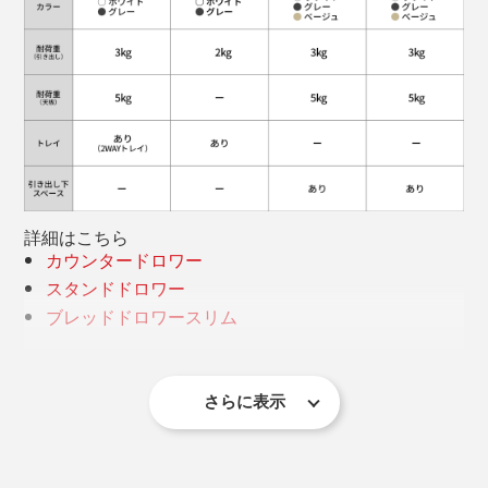
詳細はこちら
引き出しを開けて、トレイには、薬用3点セットや、郵
カウンタードロワー
便物などの書類を。トレイの下には、菓子パン、お菓子
スタンドドロワー
やお茶の箱、みかんを。
ブレッドドロワースリム
ブレッドドロワー
ゴチャゴチャ散らばっていた小物たちが、ぴったり収ま
りました。キッチンが、すっきりして気持ちいい！
さらに表示