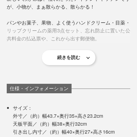
便利です。
が、小物が、まぁ散らかる、散らかる！
パンやお菓子、果物、よく使うハンドクリーム・目薬・
リップクリームの薬用3点セット、忘れ防止に置いた公
共料金の払込票や、これから出す郵便物。
続きを読む
カウンター収納に入れるには、こまごまし過ぎていた
り、フィットしない。収納用に箱やカゴを置いてみたけ
ど、底が深いせいで、ものを見失ったり、取り出しにく
い。
仕様・インフォメーション
サイズ：
外寸／（約）幅43.7×奥行35×高さ23.2cm
天板平面／（約）幅38×奥行32cm
引き出し内寸／（約）幅40×奥行27×高さ16cm