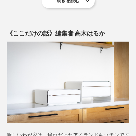
続きを読む
な、よく使うものを、まとめて整理できます。
スチール製だから、マグネット入りの収納ケースやキッ
チンタイマーも設置できて便利です。
《ここだけの話》編集者 高木はるか
機能も、デザインも、こだわり抜いただけあって、使う
引き出しの底には、シリコーンゴム製の滑り止めシートつき
ほどに、よさがわかる『UtaU』。
引き出しの下の空間（(約)幅42×奥行32×高さ5cm）も、
ゴチャゴチャしがちなキッチン、ワークスペース、玄関
収納スペースとして使えて重宝。ラップケースやトレ
に置いて、“散らかり3大難所”をすっきり！心地よい新生
イ、ふきんといったキッチン用品を置くことができて、
活をはじめましょう。
新しいわが家は、憧れだったアイランドキッチンです