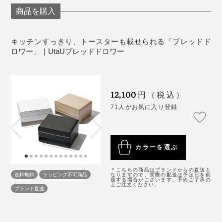
商品を購入
キッチンすっきり、トースターも載せられる「ブレッドド
ロワー」｜UtaUブレッドドロワー
12,100
円（税込）
71人がお気に入り登録
アイランドキッチンに置いても、背面まできれいにデザ
インされているから、キッチンと反対のリビング側から
カラーを選ぶ
見ても、違和感がありません。
＊こちらの商品はブランドからの直送と
送料無料
ラッピング不可商品
なりますので、実際の配送は予定日を前
料理する時は、引き出しの上に、鍋やハンディミキサー
後する場合がございます。予めご了承の
上ご注文ください。
ブランド直送
をちょい置きできるし、水や油がはねても、サッと水拭
きすれば、汚れがとれるので、使い勝手がいい。