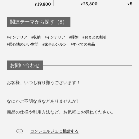
色で積み重ねも自在
ビング書斎」
配色で積み重ねも自
25,300
59,
19,800
¥
¥
¥
な「ミニマムキャビ
DUENDE
在な「ミニマムキャ
ネット」｜KaKuKo
ビネット」｜KaKuKo
関連テーマから探す（8）
#インテリア
#収納
#インテリア
#掃除
#おまとめ割引
#居心地のいい空間
#家事ルンルン
#すべての商品
お問い合わせ
お客様、いつも有り難うございます！
なにかご不明な点などありませんか?
商品の仕様や利用方法など、お気軽にお尋ねください。
コンシェルジュに相談する