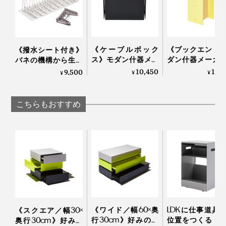
《ケーブルボック
《ブックエンド
《撥水シート付き》
ス》モダン什器メー
ダン什器メーカ
バネの機構から生ま
カーが作ったスチー
作った、飾れる
れた、3cmに縮む
10,450
13,
9,500
¥
¥
¥
ル製ケーブルボック
ックエンド」｜K
「水切りラック」｜
ス｜KIT キット
キット
Lop Looop
こちらもおすすめ
《ワイド／幅60×奥
LDKに仕事道具
《スクエア／幅30×
行30cm》好みの配
位置をつくる「
奥行30cm》好みの