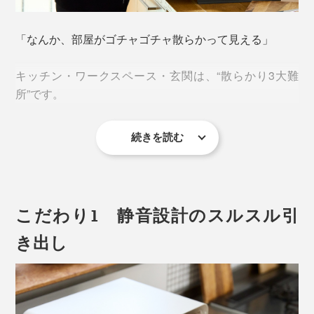
「なんか、部屋がゴチャゴチャ散らかって見える」
キッチン・ワークスペース・玄関は、“散らかり3大難
所”です。
続きを読む
食器棚や本棚、靴箱……大型の収納スペースはあって
も、よく使う「小物」をしまえる場所がないから、出し
っぱなしになりがち。
こだわり1 静音設計のスルスル引
キッチンに置いた、茶葉やコーヒー豆、果物、パン、
薬、ハガキ。
き出し
デスクの上の書類にペン、ハサミ、郵便物、メガネ、ケ
ーブル類。
玄関に置いた車のカギ、靴クリーム、エコバッグ。