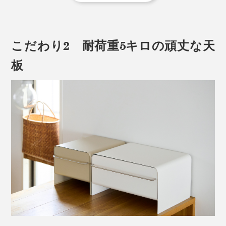
キッチンやワークスペースの散らかりが、いっぺんに片
づいて、すっきり。ゴチャゴチャしていた生活感が消え
て、ホテルライクな空間に仕上がります。
こだわり2 耐荷重5キロの頑丈な天
板
さすが、“金物のまち”、新潟・三条で、金属加工を専門
にしている、ビーワーススタイル（創業2004年）の技
術力です。
形状や角度はもちろん、金属と塗装の摩擦具合など、専
門メーカーならではの知識と経験で試作をくり返し、1
すっきりした“見せない収納”でも、必要なものは、すぐ
年以上かけて、こだわりの静音スライドレール引き出し