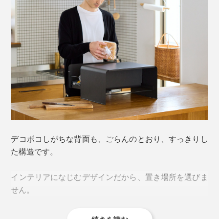
引き出しには、高さ約16センチまでのものなら入るの
で、食パン一斤やバナナの房が、丸ごと収まります。
ワークスペースなら、ラップトップやパソコンディスプ
レイを置いたり。
重たい本やコピー用紙、電気スタンドも載せられるの
で、デスクの使い方が広がります。
デコボコしがちな背面も、ごらんのとおり、すっきりし
た構造です。
インテリアになじむデザインだから、置き場所を選びま
せん。
ほかにも、コーヒーの豆と道具、紅茶の缶、お菓子の
箱、マグカップや調味料……出しっぱなしになりがち