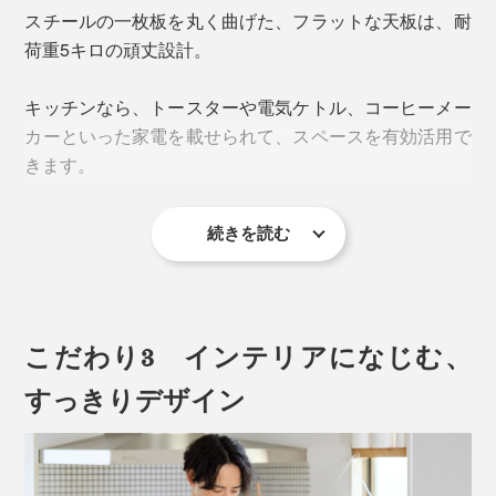
に取り出せるように、「引き出し」収納を採用。手前か
スチールの一枚板を丸く曲げた、フラットな天板は、耐
を開発しました（量産は、中国の工場で）
ら奥まで、ひと目で見渡せます。
荷重5キロの頑丈設計。
しかも、使いやすさに、トコトンこだわった「引き出
キッチンなら、トースターや電気ケトル、コーヒーメー
し」です。
カーといった家電を載せられて、スペースを有効活用で
きます。
続きを読む
こだわり3 インテリアになじむ、
すっきりデザイン
しかも、引き出し部分の耐荷重は3キロ。たっぷり収納
しても、開け閉めカンタンです。