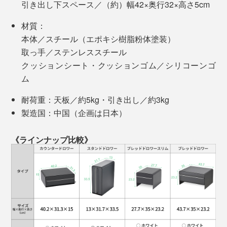
引き出し下スペース／（約）幅42×奥行32×高さ5cm
材質：
本体／スチール（エポキシ樹脂粉体塗装）
取っ手／ステンレススチール
クッションシート・クッションゴム／シリコーンゴ
ム
結局、出しっぱなしになって、いつもはゴチャゴチャ。
耐荷重：天板／約5kg・引き出し／約3kg
友達が来る時に、慌ててあちこちへつっ込む、のくり返
製造国：中国（企画は日本）
しでした。
《ラインナップ比較》
そこに、『UtaU』はぴったり。私は「カウンタードロ
ワー」を愛用しています。