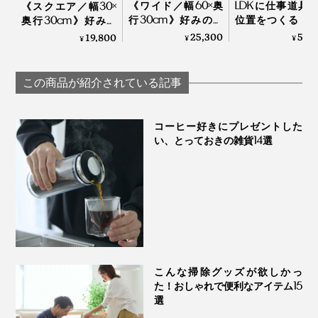
《ワイド／幅60×奥
LDKに仕事道具
《スクエア／幅30×
行30cm》好みの配
位置をつくる「
奥行30cm》好みの
色で積み重ねも自在
ビング書斎」
配色で積み重ねも自
25,300
59,
19,800
¥
¥
¥
な「ミニマムキャビ
DUENDE
在な「ミニマムキャ
ネット」｜KaKuKo
ビネット」｜KaKuKo
この商品が紹介されている記事
コーヒー好きにプレゼントした
い、とっておきの雑貨14選
こんな掃除グッズが欲しかっ
た！おしゃれで便利なアイテム15
選