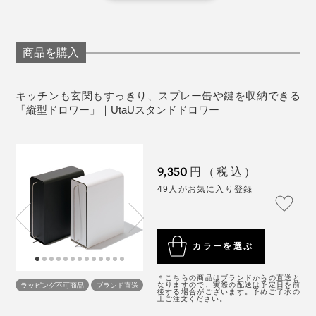
商品を購入
アイランドキッチンに置いても、背面まできれいにデザ
キッチンも玄関もすっきり、スプレー缶や鍵を収納できる
インされているから、キッチンと反対のリビング側から
「縦型ドロワー」｜UtaUスタンドドロワー
見ても、違和感がありません。
料理する時は、引き出しの上に、鍋やハンディミキサー
9,350
円（税込）
をちょい置きできるし、水や油がはねても、サッと水拭
49人がお気に入り登録
きすれば、汚れがとれるので、使い勝手がいい。
カラーを選ぶ
＊こちらの商品はブランドからの直送と
ラッピング不可商品
ブランド直送
なりますので、実際の配送は予定日を前
後する場合がございます。予めご了承の
上ご注文ください。