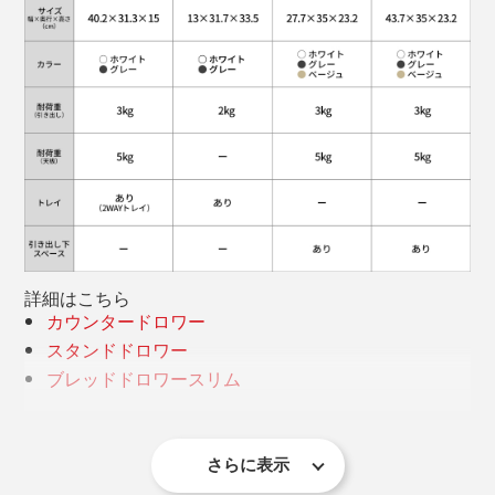
引き出しを開けて、トレイには、薬用3点セットや、郵
便物などの書類を。トレイの下には、菓子パン、お菓子
やお茶の箱、みかんを。
ゴチャゴチャ散らばっていた小物たちが、ぴったり収ま
引き出しの底には、シリコーンゴム製の滑り止めシート
りました。キッチンが、すっきりして気持ちいい！
つきです。
詳細はこちら
カウンタードロワー
スタンドドロワー
ブレッドドロワースリム
ブレッドドロワー
さらに表示