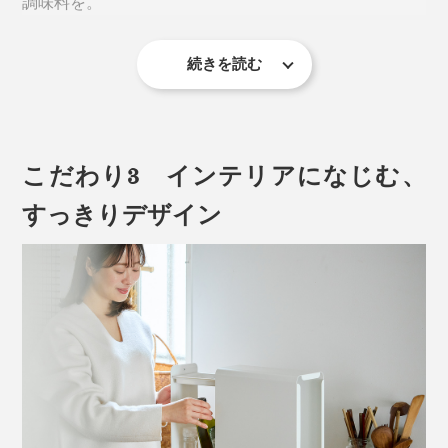
調味料を。
続きを読む
こだわり3 インテリアになじむ、
すっきりデザイン
しかも、引き出し部分の耐荷重は2キロ。たっぷり収納
しても、開け閉めカンタンです。
引き出しが重くなっても、前方に倒れないように、引き
玄関なら、靴の防水スプレーや、消臭スプレーといった
出しの底面には、「前倒れ防止ストッパー」もついてい
ボトル類を。
ます（引き出しの手前に、5センチ以上のスペースが取
れる場所に置いてください）