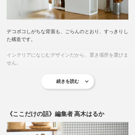
デコボコしがちな背面も、ごらんのとおり、すっきりし
た構造です。
インテリアになじむデザインだから、置き場所を選びま
せん。
続きを読む
ワークスペースやリビングに置けば、粘着クリーナーの
《ここだけの話》編集者 高木はるか
替シートや、ホコリ取りといった、お手入れ道具を、そ
れぞれすっきり収納できます。