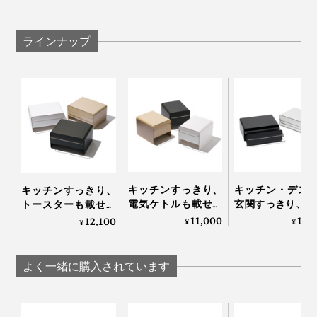
ラインナップ
「こんな引き出し収納が、必要だったんだ」と、使うた
びに実感しています。
キッチンすっきり、
キッチン・デス
キッチンすっきり、
電気ケトルも載せら
玄関すっきり、P
トースターも載せら
れる、スリムな「ブ
載せられる「カ
れる「ブレッドドロ
11,000
12,
12,100
¥
¥
¥
レッドドロワー」｜
タードロワー」
ワー」｜UtaUブレッ
UtaUブレッドドロワ
UtaUカウンター
ドドロワー
ー スリム
ワー
よく一緒に購入されています