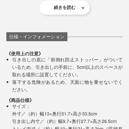
続きを読む
カウンター収納に入れるには、こまごまし過ぎていた
り、フィットしない。収納用に箱やカゴを置いてみたけ
ど、底が深いせいで、ものを見失ったり、取り出しにく
仕様・インフォメーション
い。
《使用上の注意》
引き出しの底に「前倒れ防止ストッパー」がついて
いるため、引き出しの手前に、5cm以上のスペースが
取れる場所に設置してください。
落下する危険があるため、天面に物を乗せないでく
ださい。
引き出しの内寸高さは、約26.5センチなので、洗面所に
《商品仕様》
置いて、容量のある化粧水のボトルや、ヘアスプレー缶
サイズ：
の収納にもぴったり。
外寸／（約）幅13×奥行31.7×高さ33.5cm
引き出し内寸／（約）幅9.7×奥行27.7×高さ26.5cm
トレイ内寸／（約）幅10×奥行21×高さ2cm（収納有