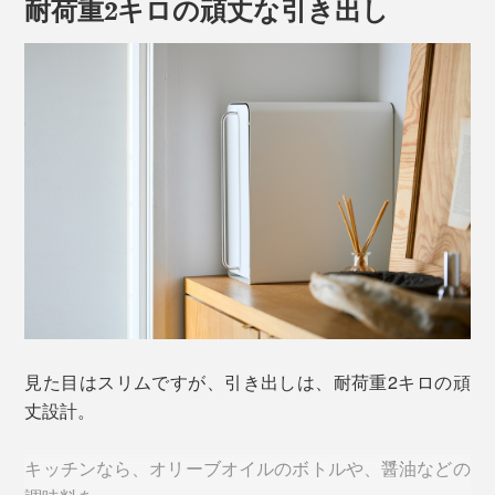
耐荷重2キロの頑丈な引き出し
さすが、“金物のまち”、新潟・三条で、金属加工を専門
にしている、ビーワーススタイル（創業2004年）の技
術力です。
すっきりした“見せない収納”でも、必要なものは、すぐ
に取り出せるように、「引き出し」収納を採用。手前か
形状や角度はもちろん、金属と塗装の摩擦具合など、専
ら奥まで、ひと目で見渡せます。
門メーカーならではの知識と経験で試作をくり返し、1
見た目はスリムですが、引き出しは、耐荷重2キロの頑
年以上かけて、こだわりの静音スライドレール引き出し
しかも、使いやすさに、トコトンこだわった「引き出
丈設計。
を開発しました（量産は、中国の工場で）
し」です。
キッチンなら、オリーブオイルのボトルや、醤油などの