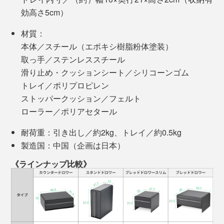
効高さ5cm）
結局、出しっぱなしになって、いつもはゴチャゴチャ。
材質：
友達が来る時に、慌ててあちこちへつっ込む、のくり返
本体／スチール（エポキシ樹脂粉体塗装）
しでした。
取っ手／ステンレススチール
滑り止め・クッションシート／シリコーンゴム
そこに、『UtaU』はぴったり。私は「カウンタードロ
トレイ／ポリプロピレン
ワー」を愛用しています。
ストッパークッション／フェルト
ローラー／ポリアセタール
耐荷重：引き出し／約2kg、トレイ／約0.5kg
スチール製だから、マグネット入りの収納ケースやキッ
製造国：中国（企画は日本）
チンタイマーも設置できて便利です。
《ラインナップ比較》