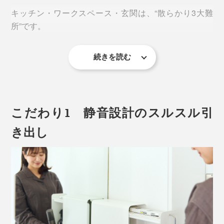
キッチン・ワークスペース・玄関は、“散らかり3大難
所”です。
続きを読む
食器棚や本棚、靴箱……大型の収納スペースはあって
も、よく使う「小物」をしまえる場所がないから、出し
っぱなしになりがち。
こだわり1 静音設計のスルスル引
キッチンに置いた、茶葉やコーヒー豆、果物、パン、
薬、ハガキ。
き出し
デスクの上の書類にペン、ハサミ、郵便物、メガネ、ケ
ーブル類。
玄関に置いた車のカギ、靴クリーム、エコバッグ。
“縦型”の小物は、『UtaU（ウタウ）』の「スタンドドロ
ワー」に、まとめて収納しましょう。