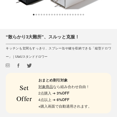
“散らかり3大難所”、スルッと克服！
キッチンも玄関もすっきり、スプレー缶や鍵を収納できる「縦型ドロワ
ー」｜UtaUスタンドドロワー
おまとめ割引対象
Set
対象商品
なら組み合わせ自由！
2点購入 ➔
3%OFF
Offer
4点以上 ➔
6%OFF
※購入画面で自動適用されます。