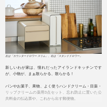
機能も、デザインも、こだわり抜いただけあって、使う
ほどに、よさがわかる『UtaU』。
ゴチャゴチャしがちなキッチン、ワークスペース、玄関
に置いて、“散らかり3大難所”をすっきり！心地よい新生
左は「カウンタードロワー スリム」、右は「スタンドドロワー」
活をはじめましょう。
新しいわが家は、憧れだったアイランドキッチンです
引き出しのなかは、トレイつき。
が、小物が、まぁ散らかる、散らかる！
玄関だったら、印鑑やキーケースの収納に。キッチンだ
パンやお菓子、果物、よく使うハンドクリーム・目薬・
ったら、小型のスパイスボトルや栓抜きの収納に。リビ
リップクリームの薬用3点セット、忘れ防止に置いた公
ングなら、テレビリモコンの収納に。場所に合せて、小
共料金の払込票や、これから出す郵便物。
物を整理できます。