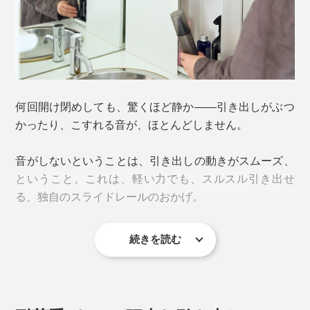
何回開け閉めしても、驚くほど静か――引き出しがぶつ
かったり、こすれる音が、ほとんどしません。
音がしないということは、引き出しの動きがスムーズ、
ということ。これは、軽い力でも、スルスル引き出せ
る、独自のスライドレールのおかげ。
キッチン、ワークスペース、玄関の散らかりが、いっぺ
んに片づいて、すっきり。ゴチャゴチャしていた生活感
続きを読む
が消えて、ホテルライクな空間に仕上がります。