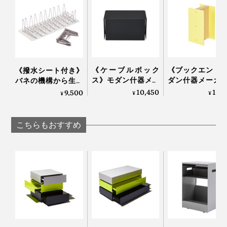
《ケーブルボック
《ブックエンド
《撥水シート付き》
ス》モダン什器メー
ダン什器メーカ
バネの機構から生ま
カーが作ったスチー
作った、飾れる
れた、3cmに縮む
10,450
13,
9,500
¥
¥
¥
ル製ケーブルボック
ックエンド」｜K
「水切りラック」｜
ス｜KIT キット
キット
Lop Looop
こちらもおすすめ