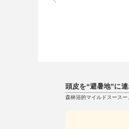
調理家電
調理器具
食器
タオル・ふきん
キッチン雑貨
頭皮を“避暑地”に
森林浴的マイルドスースー、