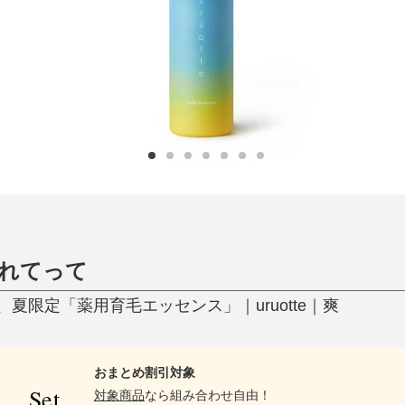
ひんやり今治タオル、生き返る〜
掃除・洗濯
肌・髪ケア
タオル
バスグッズ
スリッパ
ひんやりグッズ
防災用品
あったかグッズ
水筒
健康グッズ
日用品／その他
オーラルケア
連れてって
夏限定「薬用育毛エッセンス」｜uruotte｜爽
おまとめ割引対象
Set
対象商品
なら組み合わせ自由！