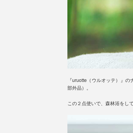
『uruotte（ウルオッテ
部外品）。
この２点使いで、森林浴をし