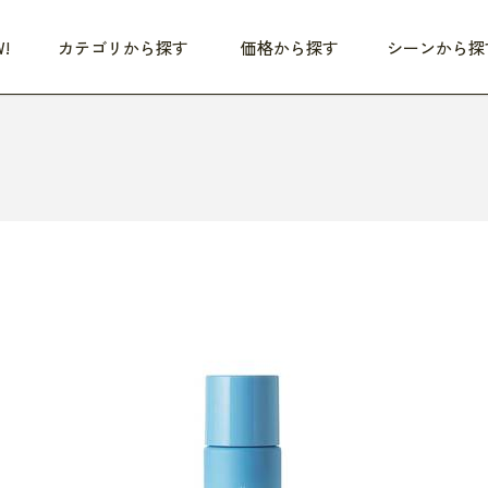
!
カテゴリから探す
価格から探す
シーンから探
つめた〜い夏、どうぞ！
HEALTHY
家電
HOME
ファッション
- 3,000円
3,000円 - 5,000円
5,000円 - 10,000円
OP10
すべて
すべて
すべて
すべて
す
朝までぐっすり
リビング家電
居心地のいい空間
服
ひ
商品 (新着順)
本気で休む
キッチン家電
家事ルンルン
バッグ
ほ
覧
いつも清潔
美容・健康家電
食いしん坊クラブ
靴・靴下
や
じぶんメンテナンス
オーディオ家電
料理と団らん
レイングッズ
仕
め割引
おうちエクササイズ
ファッション／小物
レット
の他
日用品
健康・美容
すべて
すべて