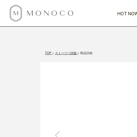
HOT NOW
新商品
CATEGORY
PRICE
SCENE
HOT NOW!
GIFTS
インテリア
1,000円未満
1,000円 
TOP
ストーリー詳細
商品詳細
今週のT
カテゴリから探す
価格から探す
シーンから探す
すべて
すべて
特別な贈りもの
家具
すべての
会話が弾む
収納
特集一
気のきく手土産
照明
毎日使ってね
インテリア雑貨
おまと
ベランダ・庭
アウト
インテリア／そ
キッチン
すべて