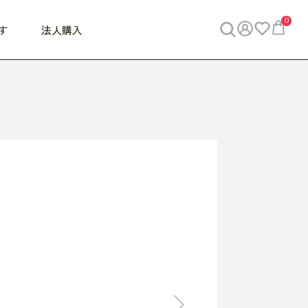
0
す
法人購入
WORK
ビジネス
ENJOY
寝具
10,000円 - 30,000円
30,000円以上
べて
すべて
すべて
すべて
らめきデスク
PC・スマホ関連
お出かけスパイス
敷き寝具
っと一息ふぅ
椅子・クッション
思い出トラベル
掛け寝具
っぱり清潔感
収納
外で過ごすって最高
パジャマ
事へGO
ビジネス／小物
好き・・にどっぷり
枕・小物
食料品
旅行・遊び
すべて
すべて