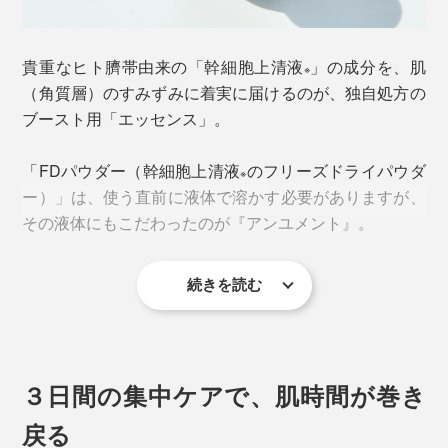
貴重なヒト臍帯由来の「幹細胞上清液
」の成分を、肌
※
（角質層）のすみずみに着実に届けるのが、独自処方の
ブースト用「エッセンス」。
「FDパウダー（幹細胞上清液
のフリーズドライパウダ
※
ー）」は、使う直前に液体で溶かす必要がありますが、
その液体にもこだわったのが『アンユメント』。
当然、成長因子やサイトカイン、エクソソームは、老化
続きを読む
した細胞よりも成長期の細胞に多く含まれると考えら
幹細胞上清液
に含まれる成分を肌細胞に届け、働きを
※
れ、ひとくちに「幹細胞」と言っても、種類や特性はピ
引き出すことに特化した「エッセンス」をイチから作り
ンキリ。原料の素性は要チェックポイントです。
ました。
３日間の集中ケアで、肌時間が巻き
「リバイタライズ FDセラム」の原料に使用されている
肌のキメをととのえ、うるおいを抱え込み、成分の通り
のは、日本人女性の臍帯（へその緒）由来の「幹細胞上
道を作るイメージ。軽い質感で、なめらかに伸び広が
戻る