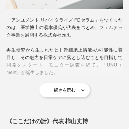
香りではなく、イヤな原料臭も感じさせない、柔らかで
心安らぐアロマ。ゆったりとしたナイトケアにぴったり
です。
「アンユメント リバイタライズ FDセラム」をつくった
のは、医学博士の湯本優氏が代表をつとめ、フェムテッ
ク事業を展開する株式会社cart。
再生研究から生まれたヒト幹細胞上清液
の可能性に着
※
目し、その魅力を日常ケアに落とし込むことを目指して
開発をスタート。モニター調査を経て、『UNU＋
ment』が誕生しました。
STEP.2
手のひらに3分の1の量（500円玉程度）を取り、顔全体
になじませる。気になる部分には念入りに重ねづけを。
続きを読む
３日間使用した直後の調査
では、80％が「肌にハリ
（※）
を感じた」と回答。70％が「ツヤ・しっとり感」を、半
数以上は「ふっくら感・きめの整い」をあげています。
※メーカー調べ 対象者／10名 期間／2025年7月12日〜14日の3日間使用 使用
《ここだけの話》代表 柿山丈博
方法／アンユメント リバイタライズ FDセラム(3ml)を、3日間に分けて全顔に手
のひらで塗布して使用