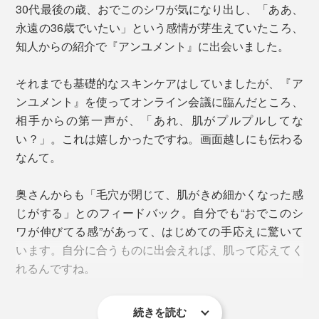
30代最後の歳、おでこのシワが気になり出し、「ああ、
永遠の36歳でいたい」という感情が芽生えていたころ、
知人からの紹介で『アンユメント』に出会いました。
それまでも基礎的なスキンケアはしていましたが、『ア
ンユメント』を使ってオンライン会議に臨んだところ、
相手からの第一声が、「あれ、肌がプルプルしてな
実際には右写真のようなキャップを取り付けて使用します
い？」。これは嬉しかったですね。画面越しにも伝わる
なんて。
STEP.3
奥さんからも「毛穴が閉じて、肌がきめ細かくなった感
手持ちのクリームなどを、蓋をするようにを重ねる
じがする」とのフィードバック。自分でも“おでこのシ
ワが伸びてる感”があって、はじめての手応えに驚いて
おすすめは、夜3回連続使用する「3日間集中ケア」。疲
＜使用者の声（一部抜粋）＞
います。自分に合うものに出会えれば、肌って応えてく
れや寝不足などで肌のコンディションが落ちてしまった
朝の洗顔後、急いで化粧水をつけなくても乾燥が気
れるんですね。
ときや、イベント前に肌の調子をグッとあげたいときの
にならず、顔全体がつるんと整っている印象でし
お守り的存在になります。
た。
肌がうるおっているせいか、皮脂が気になりやすいT
続きを読む