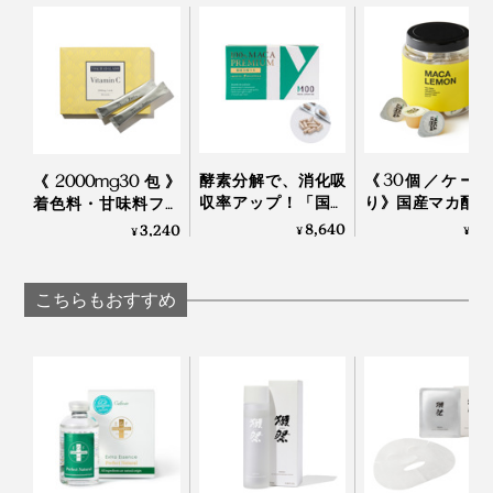
酵素分解で、消化吸
《30個／ケー
《2000mg30包》
収率アップ！「国産
り》国産マカ配合
着色料・甘味料フリ
マカのサプリメン
はハイボール、
ー、高純度VitaminC
8,640
6,
3,240
¥
¥
¥
ト」｜100％ MACA
白湯に混ぜるだ
サプリメント｜
PREMIUM 60カプセ
「活力シロップ
TOKIHADALABO
ル（30日分）
マカレモン
こちらもおすすめ