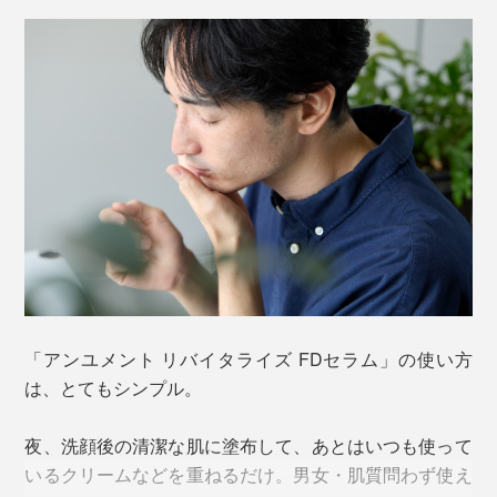
清液※」。
り、スーッとなじみます。
こだわりは、自然由来成分を96.7％配合していること。
「アンユメント リバイタライズ FDセラム」の使い方
は、とてもシンプル。
夜、洗顔後の清潔な肌に塗布して、あとはいつも使って
細胞年齢が１年以下の臍帯には、成長因子やサイトカイ
香川県産の柿の実から抽出した酢酸菌の発酵成分「グル
いるクリームなどを重ねるだけ。男女・肌質問わず使え
ン、エクソソームが多く含まれていると考えられていま
コノバクター」、古くから世界各地で美容に使われてき