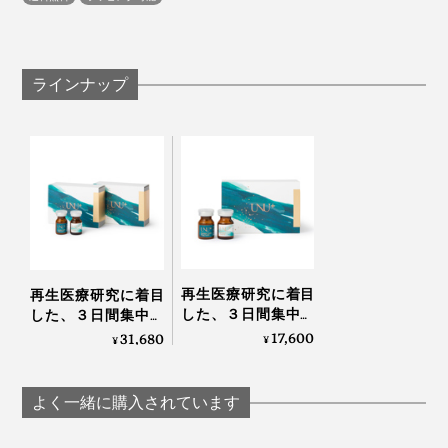
ラインナップ
再生医療研究に着目
再生医療研究に着目
した、３日間集中ケ
した、３日間集中ケ
アのヒト幹細胞コス
アのヒト幹細胞コス
17,600
31,680
¥
¥
メ「アンユメント リ
メ「アンユメント リ
バイタライズ FDセラ
バイタライズ FDセラ
ム」｜UNU＋ ment
ム」｜UNU＋ ment
よく一緒に購入されています