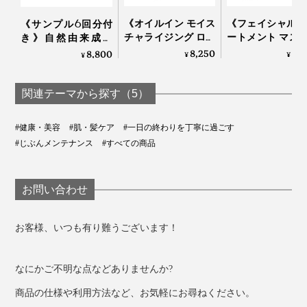
《オイルイン モイス
《フェイシャル 
《サンプル6回分付
チャライジング ロー
ートメント マス
き》自然由来成分
ション》「獺祭 純米
5枚入り》「獺祭
100％、EGF協会認定
8,250
3,
8,800
¥
¥
¥
大吟醸 磨き二割三
米大吟醸 磨き
の「EGFエクストラ
分」の酒粕エキス配
三分」の酒粕エ
エッセンスパーフェ
合 ローション｜獺祭
配合 フェイスマ
クトナチュラル」
関連テーマから探す（5）
ビューティ
｜獺祭ビューティ
#健康・美容
#肌・髪ケア
#一日の終わりを丁寧に過ごす
#じぶんメンテナンス
#すべての商品
お問い合わせ
お客様、いつも有り難うございます！
なにかご不明な点などありませんか?
商品の仕様や利用方法など、お気軽にお尋ねください。