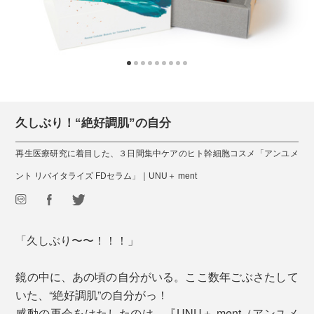
久しぶり！“絶好調肌”の自分
再生医療研究に着目した、３日間集中ケアのヒト幹細胞コスメ「アンユメ
ント リバイタライズ FDセラム」｜UNU＋ ment
「久しぶり〜〜！！！」
鏡の中に、あの頃の自分がいる。ここ数年ごぶさたして
いた、“絶好調肌”の自分がっ！
感動の再会をはたしたのは、『UNU＋ ment（アンユメ