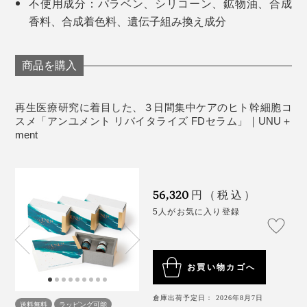
を示すものではありません。
不使用成分：パラベン、シリコーン、鉱物油、合成
が素早くリズムを立て直します。
香料、合成着色料、遺伝子組み換え成分
※幹細胞上清液（＝ヒトサイタイ間葉幹細胞順化培養液／保湿成分）
保管方法は、開封前は常温、保存料不使用のため開封後
は冷蔵で。お早めに使い切ってください。
商品を購入
再生医療研究に着目した、３日間集中ケアのヒト幹細胞コ
スメ「アンユメント リバイタライズ FDセラム」｜UNU＋
ment
56,320
円（税込）
5人がお気に入り登録
お買い物カゴへ
倉庫出荷予定日： 2026年8月7日
送料無料
ラッピング可能