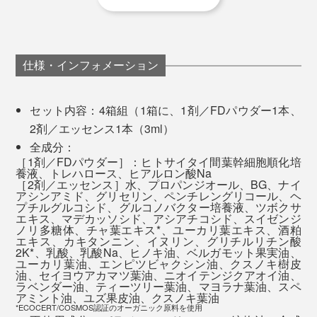
※使用感には個人差があります。あくまでご使用者の感想であり、製品の効果効能
最初の1ヶ月は2週間ごとに3日間集中ケア、翌月から、
ゾーンもテカリが減り、化粧ノリが良くなった気が
を示すものではありません。
1ヶ月ごとの使用を推奨。肌の調子が次第にベースアッ
します。
プして、常に絶好調をキープできるようになります。
ふと鏡を見ると、いつもより肌が明るく、自然と見
仕様・インフォメーション
入ってしまうような実感がありました。
「肌の調子がいい」と感じる日が増え、自然と気分
も上がりました。
セット内容：4箱組（1箱に、1剤／FDパウダー1本、
2日目の朝から、いつもと違う肌の感覚に気づきまし
2剤／エッセンス1本（3ml）
た。日中もうるおいが続いているような感じがしま
全成分：
した。
［1剤／FDパウダー］：ヒトサイタイ間葉幹細胞順化培
養液、トレハロース、ヒアルロン酸Na
浸透するような使い心地で、ベタつかず心地よく使
［2剤／エッセンス］水、プロパンジオール、BG、ナイ
アシンアミド、グリセリン、ペンチレングリコール、ヘ
えました。翌朝のスキンケアもなじみがよく、肌が
プチルグルコシド、グルコノバクター培養液、ツボクサ
しっとり整った印象に。
エキス、マデカッソシド、アシアチコシド、スイゼンジ
ノリ多糖体、チャ葉エキス*、ユーカリ葉エキス、酒粕
派手な変化というより、肌が落ち着いて整っていく
エキス、カキタンニン、イヌリン、グリチルリチン酸
ような印象でした。香りも自然で、使うたびに癒さ
2K*、乳酸、乳酸Na、ヒノキ油、ベルガモット果実油、
ユーカリ葉油、エンピツビャクシン油、クスノキ樹皮
れました。
油、セイヨウアカマツ葉油、ニオイテンジクアオイ油、
ラベンダー油、ティーツリー葉油、マヨラナ葉油、スペ
それも待てない！肌がSOSを出している！という時は、
アミント油、ユズ果皮油、クスノキ葉油
●使用感には個人差があります。あくまでご使用者の感想であり、製品の効果効能
夜と翌朝２回で使い切るスペシャル集中ケアもあり。肌
*ECOCERT/COSMOS認証のオーガニック原料を使用