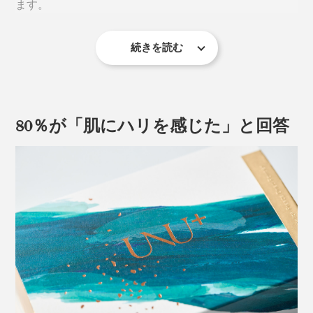
ます。
す。しかも、ドナーは、健康状態を検査済みの日本人女
た「ツボクサエキス」、うるおいを抱え込む「ナイアシ
性のみに限定。
ンアミド」など、8種の自然由来成分で構成。パラベ
ン、シリコーン、鉱物油、合成香料 、合成着色料、遺
続きを読む
内容量は3ml（1ml×3回分）。早く確実に実感できるよ
この臍帯から「幹細胞」を採取し培養。検査を繰り返し
伝子組み換え成分は使用していません。
う、整肌成分をギュッと高濃度で届ける処方です。
て品質管理基準をクリアした上澄み液を、国内でフリー
ズドライ加工しています。
＜使い方＞
80％が「肌にハリを感じた」と回答
こだわりの抽出方法により、微細な不純物も徹底洗浄。
STEP.1
成分をほぼ損なうことなく、フリーズドライしているの
使用直前に、１剤（FDパウダー）の中に、2剤（エッセ
で、安心して使用することができます。
ンス）を全量入れ、付属のキャップを閉めて、振り混ぜ
る。
香りは、天然精油100％。いわゆる化粧品ぽい華やかな