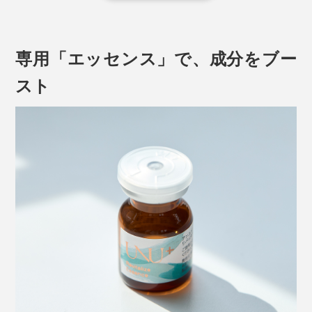
専用「エッセンス」で、成分をブー
スト
また、この幹細胞を培養すると、その過程で成長因子や
サイトカイン、エクソソームなど、肌をすこやかに保つ
成分が分泌されます。
それらを含む培養液の上澄み液（＝幹細胞上清液
）
※
を、配合しているのが幹細胞コスメです（幹細胞自体は
含みません）。