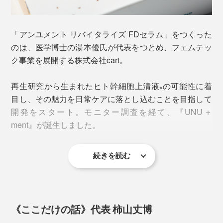
香りではなく、イヤな原料臭も感じさせない、柔らかで
心安らぐアロマ。ゆったりとしたナイトケアにぴったり
です。
「アンユメント リバイタライズ FDセラム」をつくった
のは、医学博士の湯本優氏が代表をつとめ、フェムテッ
ク事業を展開する株式会社cart。
再生研究から生まれたヒト幹細胞上清液
の可能性に着
※
目し、その魅力を日常ケアに落とし込むことを目指して
開発をスタート。モニター調査を経て、『UNU＋
ment』が誕生しました。
STEP.2
手のひらに3分の1の量（500円玉程度）を取り、顔全体
になじませる。気になる部分には念入りに重ねづけを。
続きを読む
３日間使用した直後の調査
では、80％が「肌にハリ
（※）
を感じた」と回答。70％が「ツヤ・しっとり感」を、半
数以上は「ふっくら感・きめの整い」をあげています。
※メーカー調べ 対象者／10名 期間／2025年7月12日〜14日の3日間使用 使用
《ここだけの話》代表 柿山丈博
方法／アンユメント リバイタライズ FDセラム(3ml)を、3日間に分けて全顔に手
のひらで塗布して使用