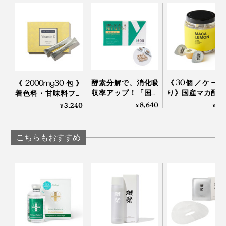
酵素分解で、消化吸
《30個／ケー
《2000mg30包》
収率アップ！「国産
り》国産マカ配合
着色料・甘味料フリ
マカのサプリメン
はハイボール、
ー、高純度VitaminC
8,640
6,
3,240
¥
¥
¥
ト」｜100％ MACA
白湯に混ぜるだ
サプリメント｜
PREMIUM 60カプセ
「活力シロップ
TOKIHADALABO
ル（30日分）
マカレモン
こちらもおすすめ