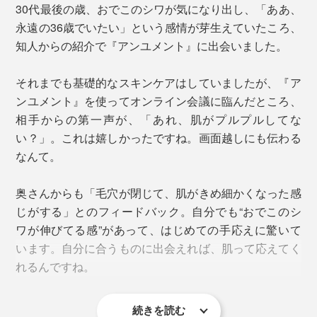
30代最後の歳、おでこのシワが気になり出し、「ああ、
永遠の36歳でいたい」という感情が芽生えていたころ、
知人からの紹介で『アンユメント』に出会いました。
それまでも基礎的なスキンケアはしていましたが、『ア
ンユメント』を使ってオンライン会議に臨んだところ、
相手からの第一声が、「あれ、肌がプルプルしてな
実際には右下写真のようなキャップを取り付けて使用します
い？」。これは嬉しかったですね。画面越しにも伝わる
なんて。
STEP.3
奥さんからも「毛穴が閉じて、肌がきめ細かくなった感
手持ちのクリームなどを、蓋をするようにを重ねる
じがする」とのフィードバック。自分でも“おでこのシ
ワが伸びてる感”があって、はじめての手応えに驚いて
おすすめは、夜3回連続使用する「3日間集中ケア」。疲
＜使用者の声（一部抜粋）＞
います。自分に合うものに出会えれば、肌って応えてく
れや寝不足などで肌のコンディションが落ちてしまった
朝の洗顔後、急いで化粧水をつけなくても乾燥が気
れるんですね。
ときや、イベント前に肌の調子をグッとあげたいときの
にならず、顔全体がつるんと整っている印象でし
お守り的存在になります。
た。
肌がうるおっているせいか、皮脂が気になりやすいT
続きを読む