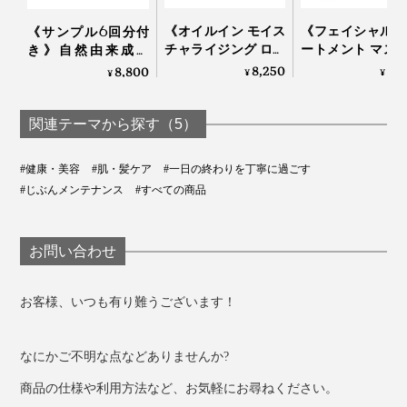
《オイルイン モイス
《フェイシャル 
《サンプル6回分付
チャライジング ロー
ートメント マス
き》自然由来成分
ション》「獺祭 純米
5枚入り》「獺祭
100％、EGF協会認定
8,250
3,
8,800
¥
¥
¥
大吟醸 磨き二割三
米大吟醸 磨き
の「EGFエクストラ
分」の酒粕エキス配
三分」の酒粕エ
エッセンスパーフェ
合 ローション｜獺祭
配合 フェイスマ
クトナチュラル」
関連テーマから探す（5）
ビューティ
｜獺祭ビューティ
#健康・美容
#肌・髪ケア
#一日の終わりを丁寧に過ごす
#じぶんメンテナンス
#すべての商品
お問い合わせ
お客様、いつも有り難うございます！
なにかご不明な点などありませんか?
商品の仕様や利用方法など、お気軽にお尋ねください。