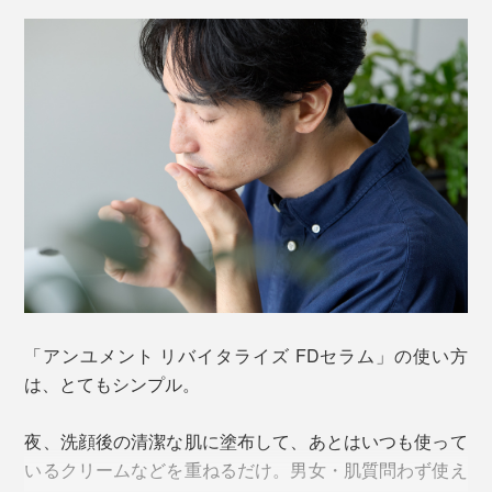
清液※」。
り、スーッとなじみます。
こだわりは、自然由来成分を96.7％配合していること。
「アンユメント リバイタライズ FDセラム」の使い方
は、とてもシンプル。
夜、洗顔後の清潔な肌に塗布して、あとはいつも使って
細胞年齢が１年以下の臍帯には、成長因子やサイトカイ
香川県産の柿の実から抽出した酢酸菌の発酵成分「グル
いるクリームなどを重ねるだけ。男女・肌質問わず使え
ン、エクソソームが多く含まれていると考えられていま
コノバクター」、古くから世界各地で美容に使われてき