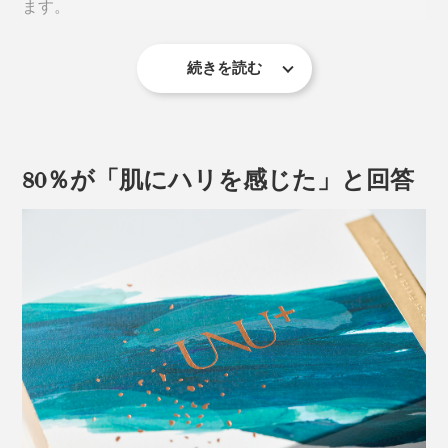
ます。
す。しかも、ドナーは、健康状態を検査済みの日本人女
た「ツボクサエキス」、うるおいを抱え込む「ナイアシ
性のみに限定。
ンアミド」など、8種の自然由来成分で構成。パラベ
ン、シリコーン、鉱物油、合成香料 、合成着色料、遺
続きを読む
内容量は3ml（1ml×3回分）。早く確実に実感できるよ
この臍帯から「幹細胞」を採取し培養。検査を繰り返し
伝子組み換え成分は使用していません。
う、整肌成分をギュッと高濃度で届ける処方です。
て品質管理基準をクリアした上澄み液を、国内でフリー
ズドライ加工しています。
＜使い方＞
80％が「肌にハリを感じた」と回答
こだわりの抽出方法により、微細な不純物も徹底洗浄。
STEP.1
成分をほぼ損なうことなく、フリーズドライしているの
使用直前に、１剤（FDパウダー）の中に、2剤（エッセ
で、安心して使用することができます。
ンス）を全量入れ、付属のキャップを閉めて、振り混ぜ
る。
香りは、天然精油100％。いわゆる化粧品ぽい華やかな