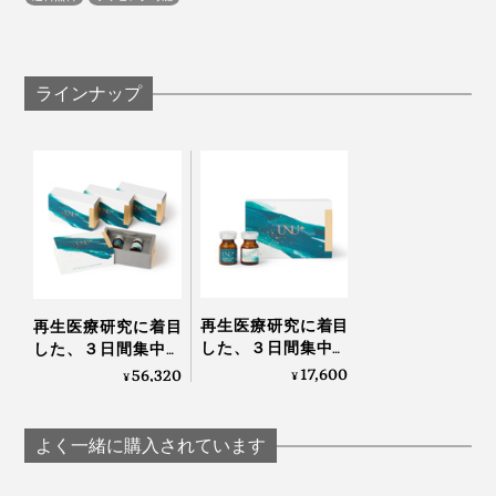
ラインナップ
再生医療研究に着目
再生医療研究に着目
した、３日間集中ケ
した、３日間集中ケ
アのヒト幹細胞コス
アのヒト幹細胞コス
17,600
56,320
¥
¥
メ「アンユメント リ
メ「アンユメント リ
バイタライズ FDセラ
バイタライズ FDセラ
ム」｜UNU＋ ment
ム」｜UNU＋ ment
よく一緒に購入されています