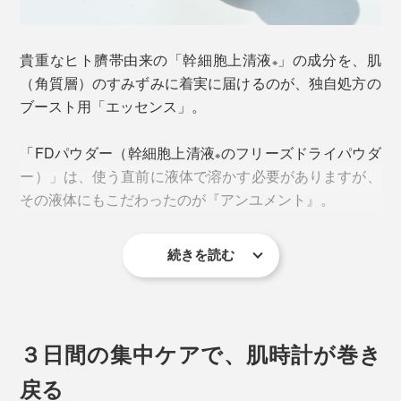
貴重なヒト臍帯由来の「幹細胞上清液
」の成分を、肌
※
（角質層）のすみずみに着実に届けるのが、独自処方の
ブースト用「エッセンス」。
「FDパウダー（幹細胞上清液
のフリーズドライパウダ
※
ー）」は、使う直前に液体で溶かす必要がありますが、
その液体にもこだわったのが『アンユメント』。
当然、成長因子やサイトカイン、エクソソームは、老化
続きを読む
した細胞よりも成長期の細胞に多く含まれると考えら
幹細胞上清液
に含まれる成分を肌細胞に届け、働きを
※
れ、ひとくちに「幹細胞」と言っても、種類や特性はピ
引き出すことに特化した「エッセンス」をイチから作り
ンキリ。原料の素性は要チェックポイントです。
ました。
３日間の集中ケアで、肌時計が巻き
「リバイタライズ FDセラム」の原料に使用されている
肌のキメをととのえ、うるおいを抱え込み、成分の通り
のは、日本人女性の臍帯（へその緒）由来の「幹細胞上
道を作るイメージ。軽い質感で、なめらかに伸び広が
戻る