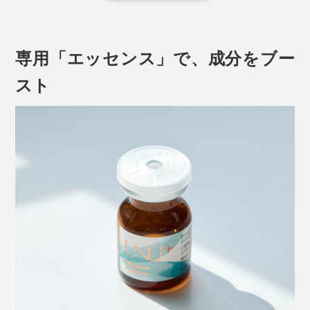
専用「エッセンス」で、成分をブー
スト
また、この幹細胞を培養すると、その過程で成長因子や
サイトカイン、エクソソームなど、肌をすこやかに保つ
成分が分泌されます。
それらを含む培養液の上澄み液（＝幹細胞上清液
）
※
を、配合しているのが幹細胞コスメです（幹細胞自体は
含みません）。