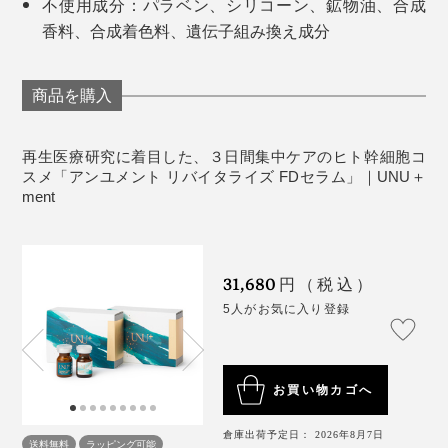
を示すものではありません。
不使用成分：パラベン、シリコーン、鉱物油、合成
が素早くリズムを立て直します。
香料、合成着色料、遺伝子組み換え成分
※幹細胞上清液（＝ヒトサイタイ間葉幹細胞順化培養液／保湿成分）
保管方法は、開封前は常温、保存料不使用のため開封後
は冷蔵で。お早めに使い切ってください。
商品を購入
再生医療研究に着目した、３日間集中ケアのヒト幹細胞コ
スメ「アンユメント リバイタライズ FDセラム」｜UNU＋
ment
31,680
円（税込）
5人がお気に入り登録
お買い物カゴへ
倉庫出荷予定日： 2026年8月7日
送料無料
ラッピング可能