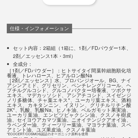
※使用感には個人差があります。あくまでご使用者の感想であり、製品の効果効能
最初の1ヶ月は2週間ごとに3日間集中ケア、翌月から、
ゾーンもテカリが減り、化粧ノリが良くなった気が
を示すものではありません。
1ヶ月ごとの使用を推奨。肌の調子が次第にベースアッ
します。
プして、常に絶好調をキープできるようになります。
ふと鏡を見ると、いつもより肌が明るく、自然と見
仕様・インフォメーション
入ってしまうような実感がありました。
「肌の調子がいい」と感じる日が増え、自然と気分
も上がりました。
セット内容：2箱組（1箱に、1剤／FDパウダー1本、
2日目の朝から、いつもと違う肌の感覚に気づきまし
2剤／エッセンス1本・3ml）
た。日中もうるおいが続いているような感じがしま
全成分：
した。
［1剤／FDパウダー］：ヒトサイタイ間葉幹細胞順化培
養液、トレハロース、ヒアルロン酸Na
浸透するような使い心地で、ベタつかず心地よく使
［2剤／エッセンス］水、プロパンジオール、BG、ナイ
アシンアミド、グリセリン、ペンチレングリコール、ヘ
えました。翌朝のスキンケアもなじみがよく、肌が
プチルグルコシド、グルコノバクター培養液、ツボクサ
しっとり整った印象に。
エキス、マデカッソシド、アシアチコシド、スイゼンジ
ノリ多糖体、チャ葉エキス*、ユーカリ葉エキス、酒粕
派手な変化というより、肌が落ち着いて整っていく
エキス、カキタンニン、イヌリン、グリチルリチン酸
ような印象でした。香りも自然で、使うたびに癒さ
2K*、乳酸、乳酸Na、ヒノキ油、ベルガモット果実油、
ユーカリ葉油、エンピツビャクシン油、クスノキ樹皮
れました。
油、セイヨウアカマツ葉油、ニオイテンジクアオイ油、
ラベンダー油、ティーツリー葉油、マヨラナ葉油、スペ
それも待てない！肌がSOSを出している！という時は、
アミント油、ユズ果皮油、クスノキ葉油
●使用感には個人差があります。あくまでご使用者の感想であり、製品の効果効能
夜と翌朝２回で使い切るスペシャル集中ケアもあり。肌
*ECOCERT/COSMOS認証のオーガニック原料を使用