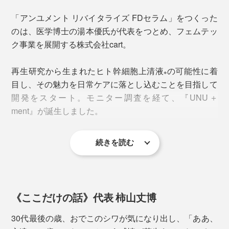
心安らぐアロマ。ゆったりとしたナイトケアにぴったり
です。
「アンユメント リバイタライズ FDセラム」をつくった
のは、医学博士の湯本優氏が代表をつとめ、フェムテッ
ク事業を展開する株式会社cart。
再生研究から生まれたヒト幹細胞上清液
の可能性に着
※
目し、その魅力を日常ケアに落とし込むことを目指して
開発をスタート。モニター調査を経て、『UNU＋
ment』が誕生しました。
STEP.2
手のひらに3分の1の量（500円玉程度）を取り、顔全体
になじませる。気になる部分には念入りに重ねづけを。
続きを読む
３日間使用した直後の調査
では、80％が「肌にハリ
（※）
を感じた」と回答。70％が「ツヤ・しっとり感」を、半
数以上は「ふっくら感・きめの整い」をあげています。
※メーカー調べ 対象者／10名 期間／2025年7月12日〜14日の3日間使用 使用
《ここだけの話》代表 柿山丈博
方法／アンユメント リバイタライズ FDセラム(3ml)を、3日間に分けて全顔に手
のひらで塗布して使用
30代最後の歳、おでこのシワが気になり出し、「ああ、