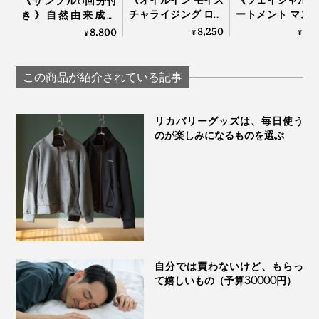
《サンプル6回分付
チャライジング ロー
ートメント マス
き》自然由来成分
ション》「獺祭 純米
5枚入り》「獺祭
100％、EGF協会認定
8,250
3,
8,800
¥
¥
¥
大吟醸 磨き二割三
米大吟醸 磨き
の「EGFエクストラ
分」の酒粕エキス配
三分」の酒粕エ
エッセンスパーフェ
合 ローション｜獺祭
配合 フェイスマ
クトナチュラル」
この商品が紹介されている記事
ビューティ
｜獺祭ビューティ
リカバリーグッズは、毎日使う
のが楽しみになるものを選ぶ
自分では買わないけど、もらっ
て嬉しいもの（予算30000円）