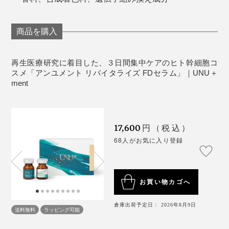
※幹細胞上清液（＝ヒトサイタイ間葉幹細胞順化培養液／保湿成分）
開封前は常温保存、保存料不使用のため開封後は冷蔵で
保存し、お早めに使い切ってください。
商品を購入
再生医療研究に着目した、３日間集中ケアのヒト幹細胞コ
スメ「アンユメント リバイタライズ FDセラム」｜UNU＋
ment
17,600
円（税込）
68人がお気に入り登録
お買い物カゴへ
倉庫出荷予定日： 2026年8月9日
送料無料
ラッピング可能