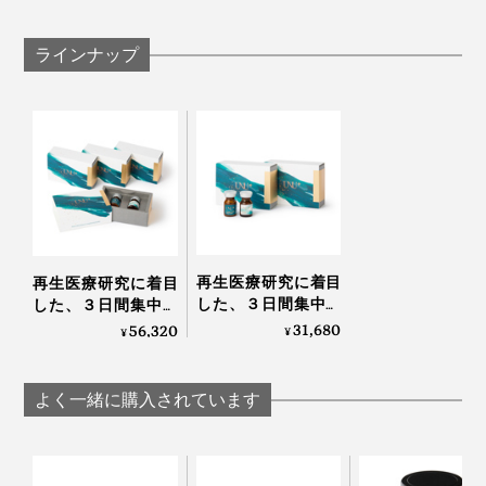
ラインナップ
再生医療研究に着目
再生医療研究に着目
した、３日間集中ケ
した、３日間集中ケ
アのヒト幹細胞コス
アのヒト幹細胞コス
31,680
56,320
¥
¥
メ「アンユメント リ
メ「アンユメント リ
バイタライズ FDセラ
バイタライズ FDセラ
ム」｜UNU＋ ment
ム」｜UNU＋ ment
よく一緒に購入されています