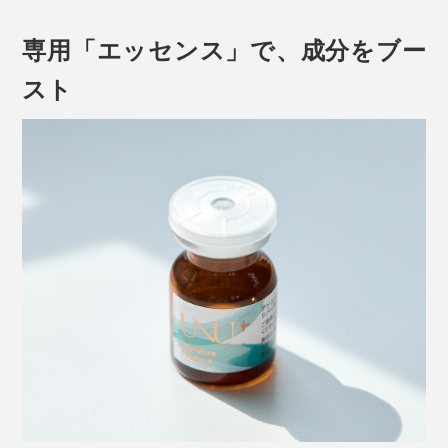
専用「エッセンス」で、成分をブー
スト
また、この幹細胞を培養すると、その過程で成長因子や
サイトカイン、エクソソームなど、肌をすこやかに保つ
成分が分泌されます。
それらを含む培養液の上澄み液（＝幹細胞上清液
）
※
を、配合しているのが幹細胞コスメです（幹細胞自体は
含みません）。