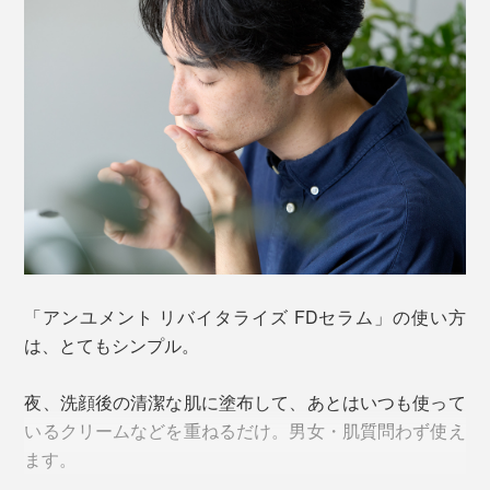
こだわりは、自然由来成分を96.7％配合していること。
「アンユメント リバイタライズ FDセラム」の使い方
は、とてもシンプル。
夜、洗顔後の清潔な肌に塗布して、あとはいつも使って
細胞年齢が１年以下の臍帯には、成長因子やサイトカイ
香川県産の柿の実から抽出した酢酸菌の発酵成分「グル
いるクリームなどを重ねるだけ。男女・肌質問わず使え
ン、エクソソームが多く含まれていると考えられていま
コノバクター」、古くから世界各地で美容に使われてき
ます。
す。しかも、ドナーは、健康状態を検査済みの日本人女
た「ツボクサエキス」、うるおいを抱え込む「ナイアシ