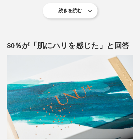
性のみに限定。
ンアミド」など、8種の自然由来成分で構成。パラベ
ン、シリコーン、鉱物油、合成香料 、合成着色料、遺
続きを読む
内容量は3ml（1ml×3回分）。早く確実に実感できるよ
この臍帯から「幹細胞」を採取し培養。検査を繰り返し
伝子組み換え成分は使用していません。
う、整肌成分をギュッと高濃度で届ける処方です。
て品質管理基準をクリアした上澄み液を、国内でフリー
ズドライ加工しています。
＜使い方＞
80％が「肌にハリを感じた」と回答
こだわりの抽出方法により、微細な不純物も徹底洗浄。
STEP.1
成分をほぼ損なうことなくフリーズドライしているの
使用直前に、１剤（FDパウダー）の中に、2剤（エッセ
で、安心して使用することができます。
ンス）を全量入れ、付属のキャップを閉めて、振り混ぜ
る。
香りは、天然精油100％。いわゆる化粧品ぽい華やかな
香りではなく、イヤな原料臭も感じさせない、柔らかで