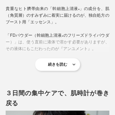
貴重なヒト臍帯由来の「幹細胞上清液
」の成分を、肌
※
（角質層）のすみずみに着実に届けるのが、独自処方の
ブースト用「エッセンス」。
「FDパウダー（幹細胞上清液
のフリーズドライパウダ
※
ー）」は、使う直前に液体で溶かす必要がありますが、
その液体にもこだわったのが『アンユメント』。
当然、成長因子やサイトカイン、エクソソームは、老化
続きを読む
した細胞よりも成長期の細胞に多く含まれると考えら
幹細胞上清液
に含まれる成分を肌細胞に届け、働きを
※
れ、ひとくちに「幹細胞」と言っても、種類や特性はピ
引き出すことに特化した「エッセンス」をイチから作り
ンキリ。原料の素性は要チェックポイントです。
ました。
３日間の集中ケアで、肌時計が巻き
「リバイタライズ FDセラム」の原料に使用されている
肌のキメをととのえ、うるおいを抱え込み、成分の通り
のは、日本人女性の臍帯（へその緒）由来の「幹細胞上
道を作るイメージ。軽い質感で、なめらかに伸び広が
戻る
清液※」。
り、スーッとなじみます。