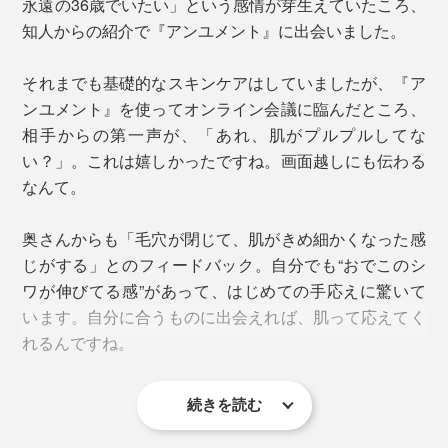
永遠の36歳でいたい」という感情が芽生えていたころ、
知人からの紹介で『アンユメント』に出会いました。
それまでも基礎的なスキンケアはしていましたが、『ア
ンユメント』を使ってオンライン会議に臨んだところ、
相手からの第一声が、「あれ、肌がプルプルしてな
実際には右下写真のようなキャップを取り付けて使用します
い？」。これは嬉しかったですね。画面越しにも伝わる
なんて。
STEP.3
奥さんからも「毛穴が閉じて、肌がきめ細かくなった感
手持ちのクリームなどを、蓋をするようにを重ねる
じがする」とのフィードバック。自分でも“おでこのシ
ワが伸びてる感”があって、はじめての手応えに驚いて
おすすめは、夜3回連続使用する「3日間集中ケア」。疲
＜使用者の声（一部抜粋）＞
います。自分に合うものに出会えれば、肌って応えてく
れや寝不足などで肌のコンディションが落ちてしまった
朝の洗顔後、急いで化粧水をつけなくても乾燥が気
れるんですね。
ときや、イベント前に肌の調子をグッとあげたいときの
にならず、顔全体がつるんと整っている印象でし
お守り的存在になります。
た。
肌がうるおっているせいか、皮脂が気になりやすいT
続きを読む
●使用感には個人差があります。あくまでご使用者の感想であり、製品の効果効能
最初の1ヶ月は2週間ごとに3日間集中ケア、翌月から、
ゾーンもテカリが減り、化粧ノリが良くなった気が
を示すものではありません。