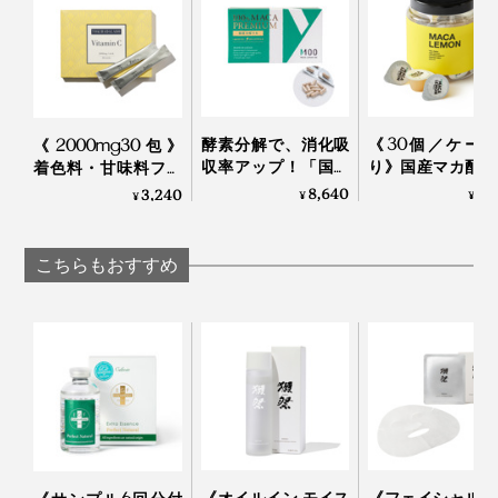
酵素分解で、消化吸
《30個／ケー
《2000mg30包》
収率アップ！「国産
り》国産マカ配合
着色料・甘味料フリ
マカのサプリメン
はハイボール、
ー、高純度VitaminC
8,640
6,
3,240
¥
¥
¥
ト」｜100％ MACA
白湯に混ぜるだ
サプリメント｜
PREMIUM 60カプセ
「活力シロップ
TOKIHADALABO
ル（30日分）
マカレモン
こちらもおすすめ
《オイルイン モイス
《フェイシャル 