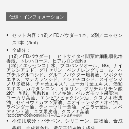
1ヶ月ごとの使用を推奨。肌の調子が次第にベースアッ
します。
プして、常に絶好調をキープできるようになります。
ふと鏡を見ると、いつもより肌が明るく、自然と見
仕様・インフォメーション
入ってしまうような実感がありました。
「肌の調子がいい」と感じる日が増え、自然と気分
も上がりました。
セット内容：1剤／FDパウダー1本、2剤／エッセン
2日目の朝から、いつもと違う肌の感覚に気づきまし
ス1本（3ml）
た。日中もうるおいが続いているような感じがしま
全成分：
した。
［1剤／FDパウダー］：ヒトサイタイ間葉幹細胞順化培
養液、トレハロース、ヒアルロン酸Na
浸透するような使い心地で、ベタつかず心地よく使
［2剤／エッセンス］水、プロパンジオール、BG、ナイ
アシンアミド、グリセリン、ペンチレングリコール、ヘ
えました。翌朝のスキンケアもなじみがよく、肌が
プチルグルコシド、グルコノバクター培養液、ツボクサ
しっとり整った印象に。
エキス、マデカッソシド、アシアチコシド、スイゼンジ
ノリ多糖体、チャ葉エキス*、ユーカリ葉エキス、酒粕
派手な変化というより、肌が落ち着いて整っていく
エキス、カキタンニン、イヌリン、グリチルリチン酸
ような印象でした。香りも自然で、使うたびに癒さ
2K*、乳酸、乳酸Na、ヒノキ油、ベルガモット果実油、
ユーカリ葉油、エンピツビャクシン油、クスノキ樹皮
れました。
油、セイヨウアカマツ葉油、ニオイテンジクアオイ油、
ラベンダー油、ティーツリー葉油、マヨラナ葉油、スペ
それも待てない！肌がSOSを出している！という時は、
アミント油、ユズ果皮油、クスノキ葉油
●使用感には個人差があります。あくまでご使用者の感想であり、製品の効果効能
夜と翌朝２回で使い切るスペシャル集中ケアもあり。肌
*ECOCERT/COSMOS認証のオーガニック原料を使用
を示すものではありません。
不使用成分：パラベン、シリコーン、鉱物油、合成
が素早くリズムを立て直します。
香料、合成着色料、遺伝子組み換え成分