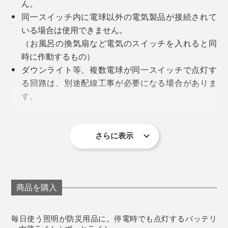
ん。
た様子。
同一スイッチ内に電球以外の電気製品が接続されて
いる場合は使用できません。
（お風呂の換気扇など電気のスイッチを入れると同
時に作動するもの）
ダウンライト等、複数電球が同一スイッチで点灯す
る回路は、別途配線工事が必要になる場合がありま
す。
原則として他の電球との併用はおすすめしておりま
せん。
（フィラメント電球との併用により誤作動などが報
さらに表示
告されております。）
停電後も最大6時間点灯するので、一晩くらいは安心し
付属のスイッチ付きフックを取り付け、スイッチをオン
て過ごせますね。
《商品仕様》
にすれば、ずっと触っていなくても点灯。使いたい場所
タイプ：50w相当
商品を購入
に引っ掛けて使うことも可能です。
寸法：直径60×117mm
停電時に自動点灯するライトとは異なり、不在時に停電
手元で懐中電灯として使って見たところ、今度は息子た
消費電力：6w
が発生した場合でも、貴重なバッテリーを消費しませ
ちから感動の声が。「えぇぇ〜！ついたー！！」 正
毎日使う照明が防災用品に。停電時でも点灯するバッテリ
通常時の明るさ：AC660lm
ん。