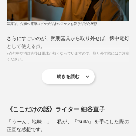
バッテリー充電によって点灯している様子
こちらの写真は、2022年に首都圏で発生した停電時の
写真は、付属の電源スイッチ付きのフックを取り付けた状態
もの。唯一明かりが点いている家は、『tsuita』の製造
メーカー、「日本防災スキーム株式会社」社長のお宅で
さらにすごいのが、照明器具から取り外せば、懐中電灯
す。
として使える点。
※点灯中や消灯直後は電球が熱くなっていますので、取り外す際にはご注意
ください。
明かりが点いているのが、異様にすら見えるこの光景。
続きを読む
懐中電灯を持っていても、いざとなると在処に辿り着け
ないのは“非常時あるある”ですが、『ずっとライト』な
ら使っている明かりを取り外すだけ。
《ここだけの話》ライター 細谷直子
「うーん、地味…」 私が、『tsuita』を手にした際の
正直な感想です。