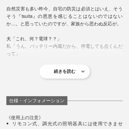
自然災害も多い昨今、自宅の防災は必須とはいえ、そう
そう『tsuita』の恩恵を感じることはないのではない
か…。と思っていたのですが、家族から思わぬ反応が。
夫「これ、何？電球？？」
これだけ真っ暗になってしまうことにも、改めて怖さを
私「うん、バッテリー内蔵だから、停電しても点くんだ
感じます。小さなお子さんや高齢の方は、パニックにな
って」
ってしまうこともあるでしょう。
「そういえば、あの部屋の物は落下していないかな？」
「トイレへ行きたいけど、足元が暗くて不安」
災害時には、落下物によるケガや転倒など、二次災害を
続きを読む
避けるためにも、視界の良さはとても重要。
ここで、まさかの好反応。
そんな時には、『ずっとライト』を懐中電灯へ変身させ
てください。
通常時に比べるとやや暗くはなるものの、『ずっとライ
夫「え！！すごいじゃん！めっちゃ便利だね」
仕様・インフォメーション
ト』なら生活を送るのに十分な明るさを確保できます。
電球下部の側面と底面に触れれば、身体の中を通電し、
おや？何事にも反応薄めの夫に刺さっている。どうや
点灯する仕組み。これ、結構感動します（笑）。
《使用上の注意》
ら、日常使いの照明がそのまま防災用品になる点や、あ
リモコン式、調光式の照明器具には使用できませ
りそうでなかった「バッテリー内蔵システム」に感心し