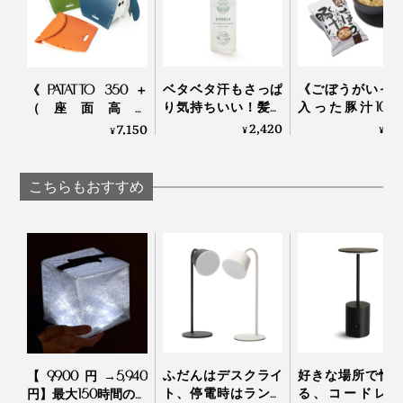
ベタベタ汗もさっぱ
《ごぼうがいっ
《PATATTO 350＋
り気持ちいい！髪も
入った豚汁10
（座面高さ
顔も体も、スプレー
り》化学調味料
35cm）》座面を外
2,420
1,
7,150
¥
¥
¥
して拭き取るだけの
用、具材と味噌
せば、ゴミ箱・防災
「ドライウォッシ
けるこだわりフ
トイレが出現する
ュ」｜
ズドライの「し
「折りたたみイス」
こちらもおすすめ
左：電球色／右：昼白色
YODELLOUTDOOR
せいっぱいおみ
｜PATATTO
汁」｜コスモス食
『ずっとライト』が本領発揮する機会はないに越したこ
とはありませんが、ブレーカーが落ちてしまった時や、
地震や台風など、近年増えつつある災害時には「あぁ、
良かった」と心から思うはずです。
ふだんはデスクライ
好きな場所で愉
【9,900円→5,940
ト、停電時はランタ
る、コードレス
円】最大150時間の点
非常時こそ、家がいつもどおり明るいことの安心感たる