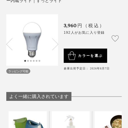
ー内蔵ライト｜ずっとライト
直、私もこれには感動しました（笑）。
停電時の明るさ：DC200lm
停電時の点灯時間：6時間
ブレーカー付近の照明を『ずっとライト』にすれば、復
「寝る時、あそこにひっかければいいじゃん」「ここに
バッテリー：2600mAh
旧もラクラク。
だってつけられるよ！」 どこで使うか、何やら楽しそ
3,960
円（税込）
LED：40000h
う。
192人がお気に入り登録
差込口：E26
定格電圧：100V
確かに、懐中電灯を持っていても、いざとなると在処に
辿り着けないのは“非常時あるある”ですが、『tsuita』な
カラーを選ぶ
ら使っている明かりを取り外すだけ。
防災用品を備えておかなきゃと思いつつ、ついつい後回
倉庫出荷予定日： 2026年8月7日
ラッピング可能
しになってしまう方でも、部屋の照明を『ずっとライ
フックを引っ掛ければ両手があくから、暗がりの中作業
ト』に変えれば、立派な防災に。
したい時にも便利なはずです。
よく一緒に購入されています
…こやつ、すごい子だね。家族のおかげで、『tsuita』
ライトの色は、お部屋の雰囲気に合わせて、電球色と昼
の素晴らしさを実感できました。
白色から選べます。