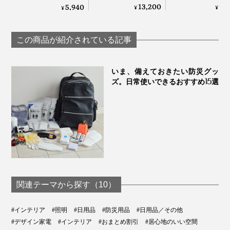
ン、充電で4時間点
「晩酌ライト」
灯、スマホ充電も
13,200
9,
5,940
¥
¥
¥
や。防災グッズって心の備えなんだな、と改めて感じま
灯する「2WAYコー
OK！薄さ2cmに畳
した。
ドレスLEDランプ」
める超軽量ソーラー
｜LED Magnecco
充電式ランタン｜
この商品が紹介されている記事
portable lamp
MEGAPUFF
いま、備えておきたい防災グッ
ズ。日常使いできるおすすめ15選
関連テーマから探す（10）
#インテリア
#照明
#日用品
#防災用品
#日用品／その他
#デザイン家電
#インテリア
#おまとめ割引
#居心地のいい空間