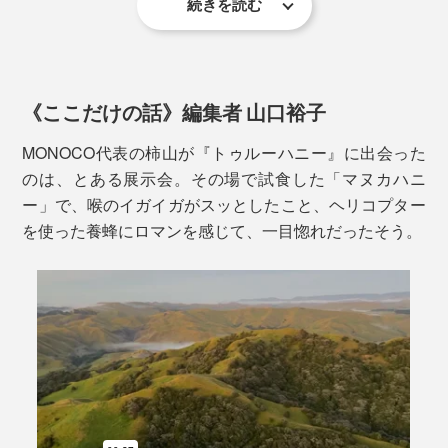
また、「マヌカハニー」は、喉だけでなく、口内のネバ
続きを読む
希釈なので、その抗菌力の高さが分かります。
つき対策や、腸内環境にも良いとされ、「排気口の掃
なぜなら、マヌカの蜜は他に比べて重く、他の花が咲い
除」に例える研究者もいるほど。日本では、法律上、医
ているとミツバチが軽い方を選んでしまうから。ピュア
薬的な表記は認められていませんが、その健康効果が数
な「マヌカハニー」を作るためには、広大な「マヌカの
「MGO（メチルグリオキサール)」
多く実証されています。
《ここだけの話》編集者 山口裕子
森」が必要なのです。
MONOCO代表の柿山が『トゥルーハニー』に出会った
※株式会社シクロケムバイオ
限られた場所で、限られた期間にしか採取することので
のは、とある展示会。その場で試食した「マヌカハニ
第10回 マヌカハニーの効果①＜抗菌作用＞
きない「マヌカハニー」。希少価値が高く、他のハチミ
ー」で、喉のイガイガがスッとしたこと、ヘリコプター
ツよりも高額である理由のひとつが、ここにあります。
高級感のあるパッケージで、プレゼントにもぴったり。
を使った養蜂にロマンを感じて、一目惚れだったそう。
外せない予定、大切な行事が控えている人へのエールに
その根底にあるのは、「マヌカの森」と「ミツバチ」へ
なります。
の畏敬の念。
熟練の養蜂家によって、ミツバチの健康と巣箱をケア、
採蜜はミツバチのストレスを最小限に抑えて慎重に。養
蜂家1人に対するミツバチの数を少なくすることで、手
「MGO」は、天然の抗菌活性成分「メチルグリオキサ
厚く世話をする体制を整えています。
ール」のこと。他のハチミツにはほとんど含まれないマ