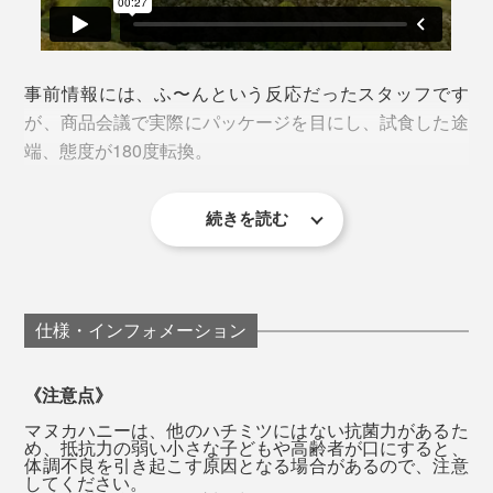
ヌカ特有の成分で、熱や酵素に強く、高い抗菌力を持つ
ことで知られています。
事前情報には、ふ〜んという反応だったスタッフです
本品の「MGO400+」という表記は、1kgあたり400mg
が、商品会議で実際にパッケージを目にし、試食した途
以上のメチルグリオキサールが含まれているということ
端、態度が180度転換。
を意味します。
続きを読む
「おぉかっこいい！」
マヌカハニー選びの目安
「なにこれ？ めちゃめちゃ好きな味！」
どれくらいの数値のものを選べば良いのか、その目安は
「マヌカハニー」「ロゼンジ」ともに、懐かしさを覚え
仕様・インフォメーション
以下の通りです。
る素朴な味で、くどい甘さがありません。MGOの数値
そして、害虫や病気から守られたミツバチが、「マヌカ
が高くても、苦味はさほどではありません。うっかり食
の森」を循環させ、生態系の持続性を高めることに貢
《注意点》
［マヌカハニーMGO300+ UMF11+］
べ過ぎてしまいそう。
献。ミツバチが授粉を媒介することで、森を育てていま
マヌカハニー初心者や、毎日の健康管理に
マヌカハニーは、他のハチミツにはない抗菌力があるた
す。
め、抵抗力の弱い小さな子どもや高齢者が口にすると、
“いくら体に良くても、おいしくないものは食べたくな
体調不良を引き起こす原因となる場合があるので、注意
してください。
［マヌカハニーMGO500+ UMF15+］