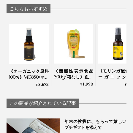
PREMIUM 60カプセ
「活力シロップ
TOKIHADALABO
ル（30日分）
マカレモン
こちらもおすすめ
不純物をろ過し、数種類の温度で約１年かけてゆっくり
と熟成。その間にMGO値が高められ、いくつもの検査
を経てグレードごとにラベリングされます。
採蜜したばかりの「マヌカハニー」のMGOは微量。熟
成する間に、DHA（ジヒドロキシアセトン）という成分
そして、生産にかかる、気の遠くなるような手間ひま。
がMGOに変換していき、十分に変換したところでボト
採るのも大変なら熟成にも時間がかかり、検査項目も多
ルに詰められるのです。
《機能性表示食品
《モリンガ配合
《オーガニック原料
くて検査料も高額。でも、だからこそ品質が保たれてい
300g/箱なし》血糖
ーガニック原
100％》MG850+マヌ
値上昇をゆるやかに
100％》MG1000
るんだなと。
カハニー配合、アル
1,990
3,
3,672
¥
¥
¥
する水溶性食物繊維
ヌカハニー配合
コール・保存料フリ
入り。「からだに優
ルコール・保存
ーの「マヌカ＆プロ
遥か彼方、ニュージーランドの原生林で、働き蜂がせっ
しいイヌリンはちみ
リーの「マヌカ
ポリス スプレー」｜
この商品が紹介されている記事
せと集めた花の蜜が、ひと瓶に詰まっているかと思う
つ」｜My Honey
ロポリス スプレー
24 ORGANIC DAYS
リンガ」
と、感慨もひとしおです。
TAMAU×24
年末の挨拶に、もらって嬉しい
ORGANIC DAYS
プチギフトを添えて