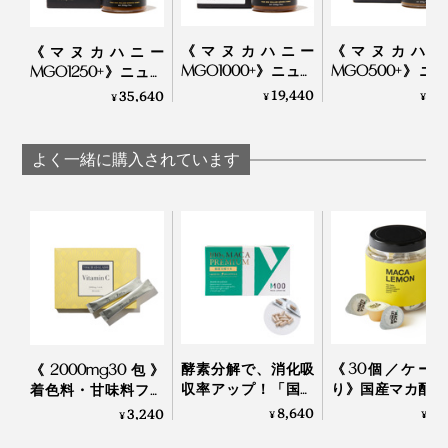
喉や口内環境、胃腸を整えたい人、できるだけ化学薬品
写真は「マヌカロゼンジ（のど飴）」
を使いたくない人にはうってつけ！
《マヌカハニー
《マヌカハニ
《マヌカハニー
MGO1000+》ニュー
MGO500+》ニ
MGO1250+》ニュー
UMF値が10+以上、またはMGO値が263以上のマヌカハ
ジーランド政府認
ジーランド政府
ジーランド政府認
19,440
8,
35,640
¥
¥
¥
日本の法律では表記できませんが、健康効果が実証され
ニーは「アクティブマヌカハニー」と呼ばれ、ニュージ
定、非加熱・無農
定、非加熱・無
定、非加熱・無農
ている
、食品界のスーパースター。
薬・100％天然マヌ
薬・100％天然
（※）
薬・100％天然マヌカ
ーランドでは医療用としても使われています。その基準
カハニー（保証書
カハニー（保証
ハニー（保証書付）
よく一緒に購入されています
を満たしているのは、マヌカハニー全体の約15%。
付）｜トゥルーハニ
付）｜トゥルー
｜トゥルーハニー
※株式会社シクロケムバイオ
ー
ー
第10回 マヌカハニーの効果①＜抗菌作用＞
そして、『トゥルーハニー』で作られているのは、UMF
第11回 マヌカハニーの効果②＜口臭防止作用＞
値が11+以上、MGO値が300+以上のみ。
創業者のジム・マクミラン氏
第41回 マヌカハニーの効果③＜抗酸化活性＞
いつどこで何が行われているかがリアルタイムで分か
特に、MGO「1250+」はプレミアム中のプレミアム。高
る、独自の「トゥルービュー」というシステムで、すべ
い保護力が期待でき、このグレードを生産できる養蜂家
ての情報を開示しています。
は超レアな存在。
酵素分解で、消化吸
《30個／ケー
《2000mg30包》
収率アップ！「国産
り》国産マカ配合
マヌカの森・ミツバチ・養蜂家の連携によって、ようや
着色料・甘味料フリ
すべての商品にUMFHA（UMF™ハニー協会）発行の証
マカのサプリメン
はハイボール、
ー、高純度VitaminC
8,640
6,
3,240
¥
¥
く集められた「マヌカハニー」ですが、これで完成では
¥
明書がついているので、品質には信頼がおけます。
ト」｜100％ MACA
白湯に混ぜるだ
サプリメント｜
ありません。