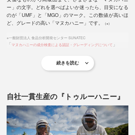
ら蜜を集めて、体内の酵素などと混ぜ合わせ、蜜房に貯
ー」の文字。どれを選べばよいか迷ったら、目安になる
安価なものは、「砂糖、水飴」などのあとに「はちみ
蔵。羽で扇いで濃縮させたものが「マヌカハニー」とな
のが「UMF」と「MGO」のマーク。この数値が高いほ
つ」とあるものがほとんど。
ります。
ど、グレードの高い「マヌカハニー」です。
（※）
原材料名は含有量の多い順に表示するルールがあるの
※一般財団法人 食品分析開発センター SUNATEC
で、安価なものに含まれる「マヌカハニー」は、ごくわ
「
」
マヌカハニーの成分検査による認証・グレーディングについて
ずかであることが分かります。
続きを読む
『トゥルーハニー』の「マヌカロゼンジ」は、「マヌカ
ハニー」90％の贅沢配合。
「UMF」と「MGO」は、ニュージーランドの第一産業
省が認定した指標。「マヌカハニー」の科学的定義と輸
それ以外の10％は、固形化するための植物由来成分。人
出のルールに基づき、厳しい検査をクリアしたものだけ
自社一貫生産の『トゥルーハニー』
工甘味料、香料、防腐剤、砂糖、すべて不使用です。
に、表示が認められます。表示偽装や粗悪品を見分ける
ポイントにも。
働き蜂の寿命は１ヶ月。その間に集めるのはスプーン１杯相当のハチミツといわ
れる
「UMF（ユニーク・マヌカ・ファクター）」