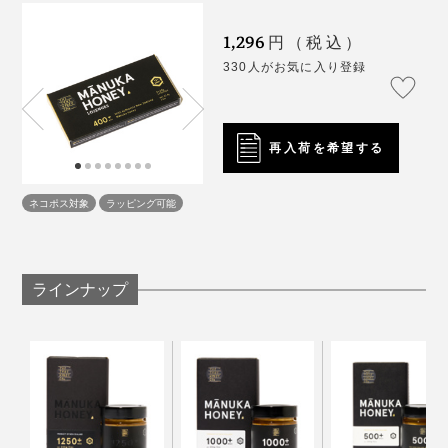
のほとんどが先住民マオリ族によって所有され、一般の
人の立ち入りが許されない場所。
1,296
円（税込）
普段は「MGO300+」、体調を崩し気味の時は
330人がお気に入り登録
最高品質のマヌカハニーの生産には、ミツバチや巣箱の
「MGO500+」または「MGO850+」、いざというときは
研究だけでなく、「マヌカの森」の地権者とのパートナ
「MGO1000+」または「MGO1250+」、外出先では
ーシップが欠かせません。
「ロゼンジ」のように、複数を食べ分けするのもおすす
再入荷を希望する
「マヌカハニー」は、コンビニで売っている安価なもの
めです。
から、専門店の高額品まで、価格帯も表記もバラバラ。
その信頼関係を支えるのが、マオリ族をルーツに持つジ
ネコポス対象
ラッピング可能
何を選べば良いか分からないという方も多いと思います
ム・マクミラン氏の情熱と、公正なフィードバック。
が、私もそのひとりでした。
今回いろいろと調べるうちに、価格の差がクオリティー
ラインナップ
の差になっていることに、納得がいきました。
まず、「マヌカハニー」が、強力な抗菌効果をもたらす
物質「MGO(メチルグリオキサール）」を豊富に含む唯
一の食品であること。