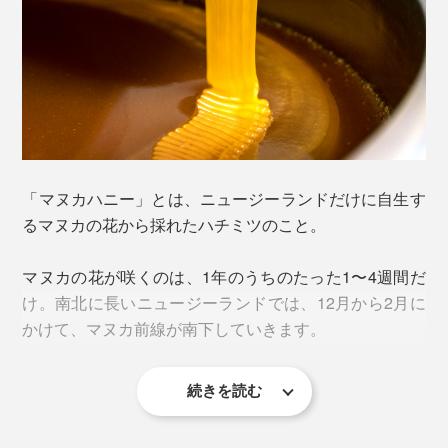
「マヌカハニー」とは、ニュージーランドだけに自生す
るマヌカの花から採れたハチミツのこと。
マヌカの花が咲くのは、1年のうちのたった1〜4週間だ
け。南北に長いニュージーランドでは、12月から2月に
かけて、マヌカ前線が南下していきます。
コンビニやドラックストアでも見かける「マヌカハニ
ー」入りのど飴と一体何が違うの？と思ったら、パッケ
続きを読む
ージの「原材料名」を見てください。