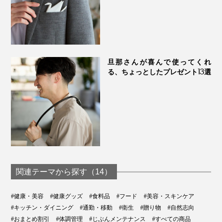
ニュージーランドからの出国時に、それぞれ検査が行わ
旦那さんが喜んで使ってくれ
れており、本品も「残留農薬検出せず」が証明されてい
る、ちょっとしたプレゼント13選
ます。
『トゥルーハニー』は、最高レベルMGO1900を生産で
きる、ニュージーランドでも数少ないブランドとして、
UMFHA（UMF™ハニー協会）に登録されています。
さらに、日本への輸送には、低温コンテナを使用。生鮮
食品やワインなどの輸送同様、外部の温度の影響を受け
ない環境で、大切に運ばれています。
関連テーマから探す（14）
#健康・美容
#健康グッズ
#食料品
#フード
#美容・スキンケア
#キッチン・ダイニング
#通勤・移動
#衛生
#贈り物
#自然志向
#おまとめ割引
#体調管理
#じぶんメンテナンス
#すべての商品