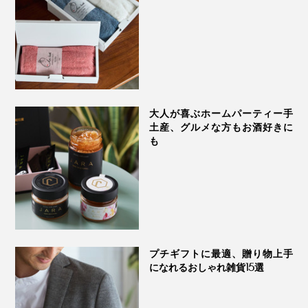
2021年1月、「ニュージーランド産ハチミツから発がん
もう、取り入れない理由が見つかりません。まだまだ気
性疑惑農薬グリホサートを検出した」というニュースが
の抜けない日々が続きそうなので、甘いボディガードに
出て話題になりましたが、『トゥルーハニー』なら安
頼ろうかと思います！
心。
同じ場所の「マヌカハニー」でも毎年同じグレードにな
るわけではなく、気候やミツバチの健康状態、巣箱を設
大人が喜ぶホームパーティー手
置するタイミングなど、さまざまな要素が影響するのだ
土産、グルメな方もお酒好きに
とか。ハイグレードの「マヌカハニー」を作り続けるこ
も
とは困難を極めるといいます。
プチギフトに最適、贈り物上手
になれるおしゃれ雑貨15選