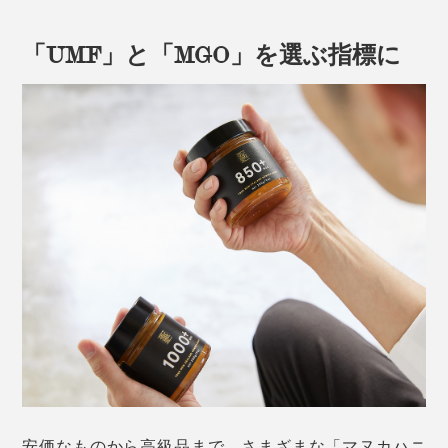
トゥルーハニーのマヌカロゼンジ
「UMF」と「MGO」を選ぶ指標に
マヌカの木は、先住民マオリ族の間で「復活の木」と呼ばれ、古くからケガや病
気の万能薬として用いられてきた
『トゥルーハニー』の養蜂家の重要な仕事のひとつが、
他社のマヌカハニー入りのど飴
巣箱の配置タイミングを見極めること。ピュアな「マヌ
カハニー」を集めるため、ニュージーランド全土に点在
する「マヌカの森」の開花に合わせて設置、咲き終わる
直前に回収します。
主役はセイヨウミツバチ。巣から約半径2〜3kmの花か
安価なものから高級品まで、さまざまな「マヌカハニ