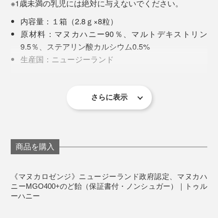
い”食いしん坊スタッフをざわつかせた味わいでした。
※1歳未満の乳児には絶対に与えないでください。
創業者、ジム・マクミランは元ヘリコプターのパイロッ
感染症が流行する季節や、ワンランク上の健康管理
ト。マヌカの花で覆われた原生林の上を飛行中、養蜂に
内容量：１箱（2.8ｇ×8粒）
に
マヌカハニー愛用者に聞くと、「寝る前に食べると、朝
利用されていない「マヌカの森」が存在することに気づ
原材料：マヌカハニー90％、マルトデキストリン
起きた時に口の中の粘つきが少ない」「できかけの口内
き、The True Honey Co.を設立しました。
9.5％、ステアリン酸カルシウム0.5%
［マヌカハニーMGO850+ UMF20+］
炎に塗るといい」など耳寄り情報が。
生産国：ニュージーランド
高活性品質。健康や美容にしっかり取り組みたい方
保存方法：高温多湿を避け、低温保存（21℃以下）
に
早速試してみると、本当に口の中が粘つきにくいし、で
きかけの口内炎もひどくならずにすみました！知らなか
［マヌカハニーMGO1000+ UMF22+］
さらに表示
った…。
希少な最高級グレード。体質改善をしたい方に
［マヌカハニーMGO1250+ UMF26+］
商品を購入
超高活性・究極に贅沢な世界屈指のウルトラプレミ
アム
《マヌカロゼンジ》ニュージーランド政府認定、マヌカハ
［マヌカロゼンジMGO400+ UMF13+］
（本品）
ニーMGO400+のど飴（保証書付・ノンシュガー）｜トゥル
ーハニー
携帯に便利なのど飴タイプ。通勤通学や、外出先で
ニュージーランド全土に点在する「マヌカの森」は、そ
不快を感じたときに