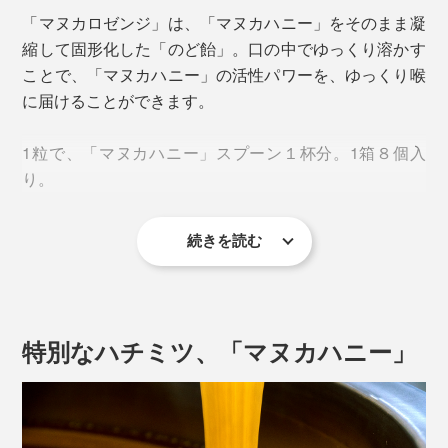
「マヌカロゼンジ」は、「マヌカハニー」をそのまま凝
縮して固形化した「のど飴」。口の中でゆっくり溶かす
ことで、「マヌカハニー」の活性パワーを、ゆっくり喉
に届けることができます。
1粒で、「マヌカハニー」スプーン１杯分。1箱８個入
り。
続きを読む
手は外出先でも消毒することができますが、喉は気軽に
うがいできないので心配になることも。そんな時、バッ
グやポケットに「マヌカロゼンジ」があれば、心強い味
方に。
特別なハチミツ、「マヌカハニー」
外出先やオフィス、移動中、いつでも気軽に食べられま
す。