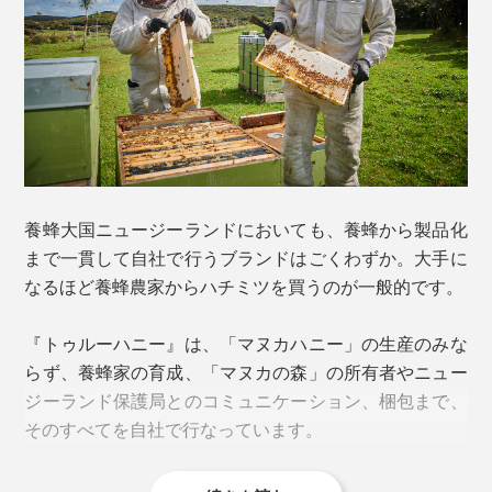
『トゥルーハニー』の「マヌカハニー」は、厳しい検査
をクリアした「モノフローラル（単一の花）」品質。マ
ヌカ以外の花蜜は、ほぼ混じっていません。
それは、ミツバチの行動半径2〜3kmに咲く花が“ほぼマ
ヌカだけ”という場所に、巣箱を置いているということ
を意味します。その広さ、約12km2以上！
養蜂大国ニュージーランドにおいても、養蜂から製品化
食べてみると、千歳飴に似た、素朴な甘さ。薬臭さはな
まで一貫して自社で行うブランドはごくわずか。大手に
く、苦味はごくほんのり感じる程度。ベタついたり、く
なるほど養蜂農家からハチミツを買うのが一般的です。
どい甘さがなく、さっぱりとして後に残りません。
「UMF」とは、「マヌカハニー」の抗菌力を医療用消
『トゥルーハニー』は、「マヌカハニー」の生産のみな
含有量が同レベルの商品と比べると、「マヌカロゼン
毒液であるフェノール液と比較し、それを数値化したも
らず、養蜂家の育成、「マヌカの森」の所有者やニュー
ジ」は溶けにくいのが特徴ですが、直射日光に長時間当
の。
ジーランド保護局とのコミュニケーション、梱包まで、
たることのないよう、なるべく涼しい場所で保管してく
そのすべてを自社で行なっています。
ださい。
本品は「UMF 13」。これはフェノール13％希釈液と同
等という意味。一般的に、医療用のフェノー液は2〜5％
マヌカは、フトモモ科の低木。梅に似た白い花を咲かせる