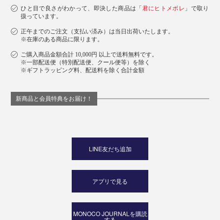
ひと目で良さがわかって、即決した商品は「
君にヒトメボレ
」で取り
扱っています。
正午までのご注文（支払い済み）は当日出荷いたします。
※在庫のある商品に限ります。
ご購入商品金額合計 10,000円 以上で送料無料です。
※一部配送便（特別配送便、クール便等）を除く
※ギフトラッピング料、配送料を除く合計金額
新商品と会員特典をお届け！
LINE友だち追加
アプリで見る
MONOCO JOURNALを購読
する