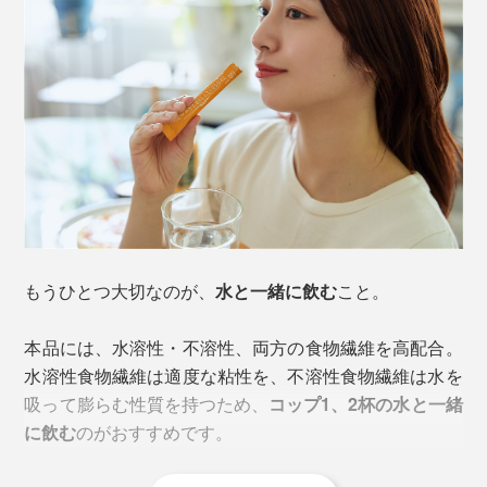
考えて設計されています。
錠剤やカプセルではなく「顆粒タイプ」なのも、お腹の
中で素早くドロッとした状態にし、
食事に混ざりやすく
する
ためです。
もうひとつ大切なのが、
水と一緒に飲む
こと。
食前30分前くらいに飲むのが理想
ですが、うっかり忘れ
本品には、水溶性・不溶性、両方の食物繊維を高配合。
てしまっても大丈夫。食中・食後・空腹時でも、気づい
水溶性食物繊維は適度な粘性を、不溶性食物繊維は水を
そして、インドの伝統医学・アーユルヴェーダで古くか
た時に飲んでください。毎日の食習慣として継続するこ
吸って膨らむ性質を持つため、
コップ1、2杯の水と一緒
ら用いられてきた三代果実のひとつである「ターミナリ
とが肝心です。
に飲む
のがおすすめです。
アベリリカ」。
豊富に含まれるポリフェノールが、ディ
フェンスの役割
を果たしています。
まずは1日１包、その日一番重たい食事の前にどうぞ。