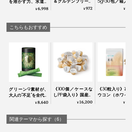
＆グルテンフリー、
5g×30包／箱入
を溶かす力、水道水
レトルトなのにカラ
非加熱・無濾過
の1.73倍！富士山麓地
972
8,
6,998
¥
¥
¥
ダ想い、本格的味わ
界最古の採蜜の
下水を非加熱・無
いの「クロレラベジ
ジョージアから
菌・常温充填した
カレー」
た、希少ハチミ
「ファストプロウォ
こちらもおすすめ
JARA Honey
ーター グランプロ」
｜エステ プロラボ
《100個／ケースな
《30粒入り》葛
グリーン9素材が、
しPP袋入り》国産マ
ウコン（ホワイ
大人の“不足“を全代行
カ配合 夜はハイボー
ルクミン）・す
する「発酵グリーン
16,200
3,
8,640
¥
¥
¥
ル、朝は白湯に混ぜ
んを贅沢配合し
チャージ」｜MO
るだけの「活力シロ
肝臓ケアサプリ
ZYME
ップ」｜マカレモン
ト｜葛花
関連テーマから探す（6）