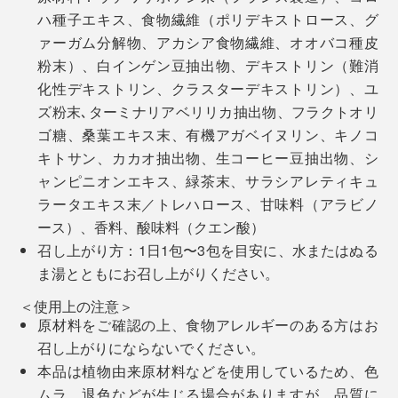
ハ種子エキス、食物繊維（ポリデキストロース、グ
ァーガム分解物、アカシア食物繊維、オオバコ種皮
粉末）、白インゲン豆抽出物、デキストリン（難消
化性デキストリン、クラスターデキストリン）、ユ
ズ粉末､ターミナリアベリリカ抽出物、フラクトオリ
ゴ糖、桑葉エキス末、有機アガベイヌリン、キノコ
キトサン、カカオ抽出物、生コーヒー豆抽出物、シ
ャンピニオンエキス、緑茶末、サラシアレティキュ
ラータエキス末／トレハロース、甘味料（アラビノ
ース）、香料、酸味料（クエン酸）
召し上がり方：1日1包〜3包を目安に、水またはぬる
ま湯とともにお召し上がりください。
ちなみに、私は1日2包を3週間ほど続けてみました。飲
＜使用上の注意＞
み始めは少しお腹が張るような感覚がありましたが、数
原材料をご確認の上、食物アレルギーのある方はお
日で気にならなくなり、今ではお腹の調子もすっきり。
召し上がりにならないでください。
本品は植物由来原材料などを使用しているため、色
体重や体脂肪率が変化するにはまだ時間がかかりそうで
ムラ、退色などが生じる場合がありますが、品質に