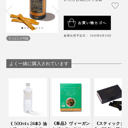
し上がりください。
食生活は、主食、主菜、副菜を基本に、食事のバラ
ンスを。
お買い物カゴへ
倉庫出荷予定日： 2026年8月10日
ラッピング可能
よく一緒に購入されています
《単品》ヴィーガン
《スティックタ
《 500ml x 24本》油