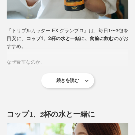
『トリプルカッター EX グランプロ』は、毎日1〜3包を
目安に、
コップ1、2杯の水と一緒に、食前に飲む
のがお
すすめ。
なぜ食前なのか。
続きを読む
それは、「食物繊維」を先に送り込み、水分を含んだド
とはいえ、ケミカルな力技ではなく、利用しているのは
ロッとした状態で、食事を迎えられるようにするため。
食物繊維のパワー。
水溶性と不溶性、2種類の食物繊維
をバランスよく配合
し、成分の半分以上が食物繊維。１
コップ1、2杯の水と一緒に
食分のカロリーはわずか
9kcal以下
。
食事を迎えるところから、その後のすっきり習慣までを