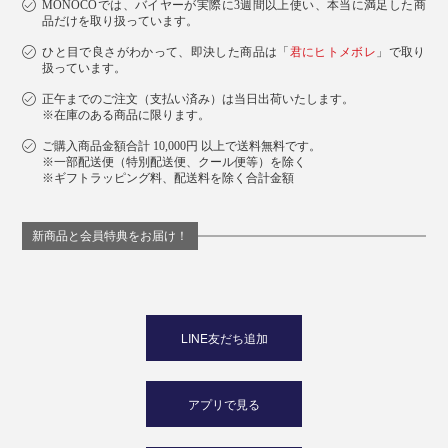
MONOCOでは、バイヤーが実際に3週間以上使い、本当に満足した商
品だけを取り扱っています。
ひと目で良さがわかって、即決した商品は「
君にヒトメボレ
」で取り
扱っています。
正午までのご注文（支払い済み）は当日出荷いたします。
※在庫のある商品に限ります。
ご購入商品金額合計 10,000円 以上で送料無料です。
※一部配送便（特別配送便、クール便等）を除く
※ギフトラッピング料、配送料を除く合計金額
新商品と会員特典をお届け！
LINE友だち追加
アプリで見る