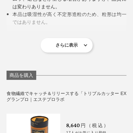
すが、何種類もの食物繊維がお腹のなかで働いてくれて
は変わりありません。
いると思うと、食事がさらにおいしいです（笑）
本品は吸湿性が高く不定形造粒のため、粒形は均一
ではありません。
※あくまで筆者個人の感想です。感じ方には個人差があります。
体質に合わない場合やアレルギー体質の方は、医師
にご相談ください。
妊娠中、授乳期の方、小児のご利用はお控えくださ
さらに表示
い。
疾病等で治療中の方は、召し上がる前に医師にご相
談ください。
1日の摂取目安量を基準に過剰摂取にならないようご
商品を購入
注意ください。
乳幼児、小児の手の届かないところに保存してくだ
食物繊維でキャッチ＆リリースする「トリプルカッター EX
さい。
グランプロ｜エステプロラボ
アルミスティックの角やあけ口、背張りの部分で手
などを切る場合があります。お取り扱いにはくれぐ
れもご注意ください。
8,640
円（税込）
アルミスティックの開封後は、なるべく早くにお召
17人がお気に入り登録