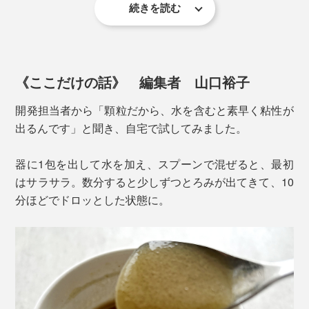
続きを読む
反対に、水分が足りないと食物繊維がお腹の水分を吸水
企画担当者いわく、
“持ち運べるサラダ”
。不足しがちな
し、便が硬くなりやすくなることもあるため、水分補給
食物繊維を補給できるので、腸活目的としても毎日取り
は忘れずに。
入れたいサプリメントです。
《ここだけの話》 編集者 山口裕子
開発担当者から「顆粒だから、水を含むと素早く粘性が
出るんです」と聞き、自宅で試してみました。
器に1包を出して水を加え、スプーンで混ぜると、最初
はサラサラ。数分すると少しずつとろみが出てきて、10
分ほどでドロッとした状態に。