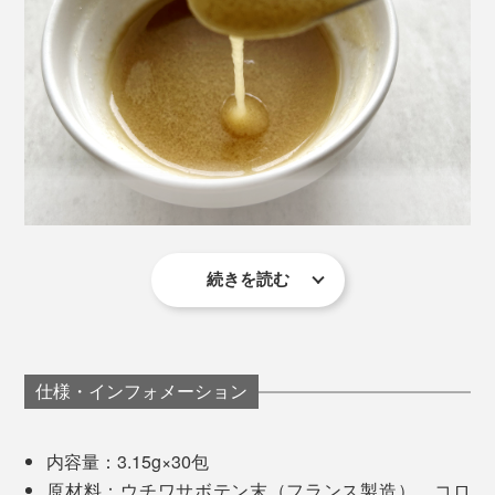
また、水を一緒に飲むことで、お腹の中で食物繊維が膨
らみ、食欲が抑えられるという声もあるそうです。
１包は3.15gで、含まれる食物繊維は1.43g。ほんのりピ
ーチとゆずが香るやさしい風味で、甘みはほぼなし。食
事の味を邪魔しないのも、続けやすいポイントです。
続きを読む
食べてみると、めかぶやモロヘイヤのような、自然なと
ろみ。開発担当者が話していた「粘性」を、目でも舌で
も実感できました。
仕様・インフォメーション
もちろん、器の中とお腹の中は同じではありません。そ
れでも、「だから顆粒なんだ」「だから食前なんだ」
内容量：3.15g×30包
と、開発の意図が腑に落ちました。
原材料：ウチワサボテン末（フランス製造）、コロ