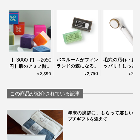
のトーンも１段明るくなるはず！
この泡立てネットを使えば、少ない量でたっぷり泡立つ
ので、洗顔料の節約にも。大きい声では言えませんが、
商品の説明書には1回の使用量「サクランボ１粒大」と
あるものの、実際は「小豆1粒大」で充分。内容量100
ｇでも1、2ヶ月は持つので、コスパ高しです！
バスルームがフィン
毛穴の汚れ・皮
【3000円→2550
ランドの森になる、
ッパリ！しっと
円】肌のアミノ酸に
「白樺の若葉」と
カホカ気持ちい
近い「セリシン」た
2,750
27,
2,550
¥
¥
¥
「森の土」の香りの
「シャワーヘッ
っぷり！“シルクの
バーソープ｜OSMIA
｜エミュール フ
泡”に顔も体も包まれ
ンバブルシャワー
てしっとりする自然
この商品が紹介されている記事
派石鹸｜WITH OR
WITHOUT
年末の挨拶に、もらって嬉しい
プチギフトを添えて