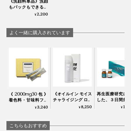
《洗顔料単品》洗顔
もパックもできる、
「富山クレイ フェイ
2,200
¥
シャルウォッシュ」
｜グリーペルルKEIKO
よく一緒に購入されています
もっとキレイに落としたい！という気持ちから、顔を洗
う指に力が入りがちですが、ゴシゴシ洗いは肌を傷める
原因になるので要注意です。
《オイルイン モイス
再生医療研究に
《2000mg30包》
本品は全肌質に対応、敏感肌でも使えるとのことです
チャライジング ロー
した、３日間集
着色料・甘味料フリ
今まで使ってきたどの泡立てネットよりも使い勝手が良
ション》「獺祭 純米
アのヒト幹細胞
ー、高純度VitaminC
8,250
17,
3,240
が、肌質には個人差があるため、目の周りを避け、最も
¥
¥
¥
大吟醸 磨き二割三
メ「アンユメント
サプリメント｜
く、洗顔料の実力を最大限引き出すと感じたので、急遽
マイルドな「泡洗顔」からスタートしてください。
分」の酒粕エキス配
バイタライズ FD
TOKIHADALABO
メーカーさんに交渉。セット販売させていただくことに
合 ローション｜獺祭
ム」｜UNU＋ men
こちらもおすすめ
なりました。
ビューティ
1本使い切るころには、お肌すべすべ、もちもち。肌色