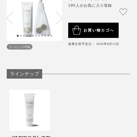
195人がお気に入り登録
れ、めっちゃいいね！」 「濃密泡で洗顔、そのままパ
ックもできて、ていねいな洗顔を時短でやれる感じ」と
高評価でした。
お買い物カゴへ
モコモコの濃密泡で包むことで、肌にストレスをかける
『グリーぺルルKEIKO』オリジナルの「泡立てネット」
倉庫出荷予定日： 2026年8月12日
ことなく、汚れを抱え込みながら、ミネラル成分を与え
が、これまた優秀。ネットの中に花の形のスポンジが2
ラッピング可能
る。「引く」と「足す」を同時にしてくれる優れもので
個入っていて、これがよく泡立つ。上部にリングがつい
スペシャルケアとして、月に１、2回「クレイパッ
す。
ているのも、引っ掛けやすくてイイ。
ク」。
ラインナップ
メイクをしている場合は、あらかじめクレンジングでメ
イクをオフ。顔の水気を拭き取って、本品を泡立てずそ
のまま顔全体に塗り広げ、2、3分程度おいて、洗い流し
ます。気になるTゾーンのみにパックするのもあり。