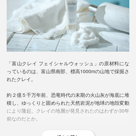
クレイは、皮脂や汚れ・古い角質を吸着しやすく、古く
から美容に取り入れられてきた天然素材。
マイナスに帯電しており、プラスに帯電している皮脂や
「富山クレイ フェイシャルウォッシュ」の原材料にな
汚れを磁石のように引きつける性質があることも分かっ
っているのは、富山県南部、標高1000mの山地で採掘さ
ています。
れたクレイ。
また、クレイの成分はすべてがミネラル（無機質）。皮
約２億５千万年前、恐竜時代の末期の火山灰が海底に堆
脂や汚れなどを取り込むのと交換に、シリカ・カルシウ
積し、ゆっくりと固められた天然岩泥が地球の地殻変動
ム・マグネシウムなどのミネラル成分を肌に届けるた
により隆起。クレイの地層が発見されたのはわずか30年
め、うるおいもキープされるのです。
前なのだとか。