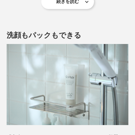
続きを読む
洗顔もパックもできる
そんな、自然の“美肌素材”であるクレイを濃密泡で包み
込み、肌への負担を軽減しつつ、パワーを最大限に発揮
させようというのが「富山クレイ フェイシャルウォッ
シュ」。
キメが細かくコシのある泡は、植物由来の洗浄剤を使
い、クレイとの相性を見極めた処方の妙。