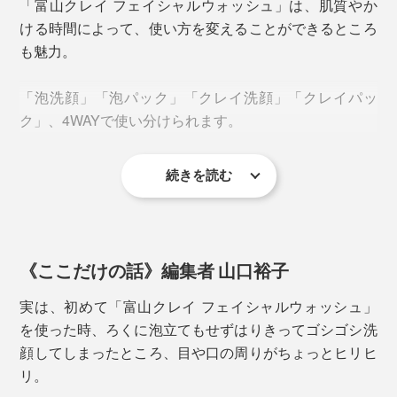
その「富山クレイ」を専門機関で分析した結果、モンモ
「富山クレイ フェイシャルウォッシュ」は、肌質やか
リロナイト20%、ゼオライト70％、そのほか石英・長
ける時間によって、使い方を変えることができるところ
石・黒雲母などの鉱物で構成されていることを確認。
も魅力。
モンモリロナイトはミルフィーユ状の構造で、六角形の
「泡洗顔」「泡パック」「クレイ洗顔」「クレイパッ
プレートが幾重にも重なった状態。層の一枚一枚を広げ
ク」、4WAYで使い分けられます。
ると、なんとテニスコート3面分もの広さにも！
続きを読む
一方ゼオライトは、水分を多く抱え込む性質があり、高
い吸着を持つ炭のような多孔質。
＜MONOCOおすすめの使い方＞
毎朝：泡洗顔
世界各地にクレイはありますが、「モンモリロナイト
毎夜：泡洗顔からの2、3分放置（泡パック）
《ここだけの話》編集者 山口裕子
20％、ゼオライト70%」の割合は「富山クレイ」ならで
月１、2回：クレイパック
は。ミクロのバキュームとも呼べる汚れの吸着力があり
実は、初めて「富山クレイ フェイシャルウォッシュ」
つつ、保湿力も兼ね備えているため、肌との相性が抜群
を使った時、ろくに泡立てもせずはりきってゴシゴシ洗
まず、洗顔料を小豆1粒大くらい
手にとり、泡立て
（※）
なのだとか。
顔してしまったところ、目や口の周りがちょっとヒリヒ
ネットで泡立て。セットの泡立てネットを使用すれば、
古い角質、毛穴に詰まった皮脂や汚れ……、普通の洗顔
リ。
10秒程度でモコモコ泡に。
では取りきれない不用物を一掃することで「くすみ」を
※商品の説明書には「サクランボ１粒大」とありますが、実際は小豆の粒く