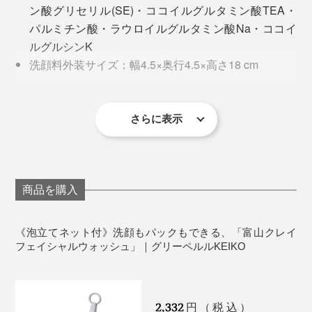
ン酸グリセリル(SE)・ココイルグルタミン酸TEA・
ぎず、温かいと感じない程度のぬるい水がベター。
パルミチン酸・ラウロイルグルタミン酸Na・ココイ
また、アスベストの含有なし、細菌検査も結果も基準の
ルグルシンK
時間がない場合は、泡立てネットを使わず手で泡立てる
1/3以下であることが実証されているので、安心して使
洗顔料外装サイズ：幅4.5×奥行4.5×高さ18 cm
「クレイ洗顔」でもOK。肌への刺激が少ないのはきめ
えます。
泡立てネットサイズ：縦21×横8cm
細かな泡での洗顔なので、最初は泡立てネットを使うこ
生産国：日本
とをおすすめします。
本品には、そんな「富山クレイ」を乾燥し粉砕、2度の
※無香料、無着色、無鉱物油(界面活性剤)
さらに表示
※万が一異常がありましたら使用を中止し、皮膚科専門医にご相談下さい。
精製を経て１〜2ミクロンという超微粒子にしたものを
夜は、同様に泡立てて顔になじませてから、2、3分放置
配合。
して「泡パック」を。おすすめはお風呂タイム。泡パッ
クの間にシャンプーし、すすぎと同時に顔の泡も洗い流
商品を購入
せば完了です。
洗い上がりは、つっぱることなくサッパリ。しっとりと
いうかもっちりというか、肌の細胞がふっくらする感
《泡立てネット付》洗顔もパックもできる、「富山クレイ
じ。初回に感じたヒリつきもありません。特に鼻の周り
フェイシャルウォッシュ」｜グリーペルルKEIKO
のザラつきが悩みなのですが、それも1回ですべすべ
に！感動の使用感でした。
2,332
円（税込）
MONOCOスタッフ5名で試しましたが、口を揃えて「こ