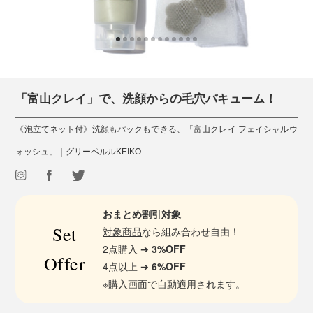
「富山クレイ」で、洗顔からの毛穴バキューム！
《泡立てネット付》洗顔もパックもできる、「富山クレイ フェイシャルウ
ォッシュ」｜グリーペルルKEIKO
おまとめ割引対象
Set
対象商品
なら組み合わせ自由！
2点購入 ➔
3%OFF
Offer
4点以上 ➔
6%OFF
※購入画面で自動適用されます。