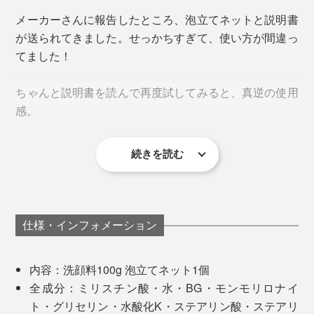
除去。肌のターンオーバー（細胞の生まれ変わる周期）
らいの量で十分泡立つと感じました。量は使ってみて調整してください。
メーカーさんに報告したところ、泡立てネットと説明書
が整って、キメがふっくら元気に。
が送られてきました。せっかちすぎて、使い方が間違っ
てました！
もう、毛穴に詰まるスキを与えません。
ちゃんと説明書を読んで再度試してみると、真逆の使用
感。
続きを読む
手ではそれほど泡立たなかったのに、泡立てネットを使
うと、あっという間にモコモコ。え、こんなに違う？
クリーミーな感触が気持ちいい〜。
加えて、含まれるミネラル成分のうち、なんと69%が
「シリカ」（モロッコ産ガスールで58%、沖縄産琉球ク
仕様・インフォメーション
泡にコシがあるから、マッサージしても指が肌に直接届
チャで53%）であることも判明。
かず、「こする」感覚はゼロ。そのまま2、3分放置して
内容：洗顔料100g 泡立てネット1個
も泡はヘタってもいません。
泡を顔全体にのせて、力を入れないようにクルクルなじ
「シリカ」は、コラーゲンやエラスチンを束ねて肌のス
全成分：ミリスチン酸・水・BG・モンモリロナイ
ませ（目の周りは、泡をのせるだけでクルクルしな
キマを埋め、保水力をサポートする役割があるといわ
ト・グリセリン・水酸化K・ステアリン酸・ステアリ
い）、朝はこのまま洗い流します。洗い流す時は冷たす
れ、健康食品や化粧品に多用される成分。