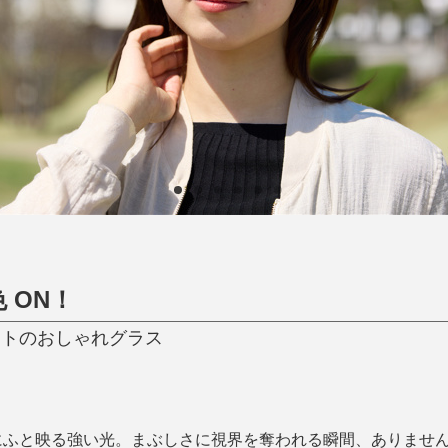
ひんやり今治タオル、生き返る〜
掃除・洗濯
肌・髪ケア
タオル
バスグッズ
スリッパ
ひんやりグッズ
防災用品
あったかグッズ
水筒
健康グッズ
日用品／その他
オーラルケア
 ON！
カットのおしゃれグラス
にふと映る強い光。まぶしさに視界を奪われる瞬間、ありませ