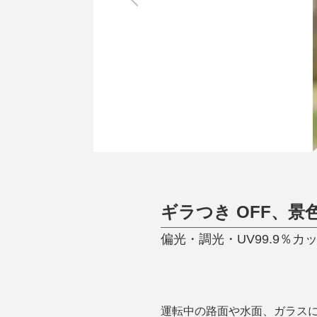
調理家電
調理器具
食器
タオル・ふきん
キッチン雑貨
ギラつき OFF、景色
偏光・調光・UV99.9％
運転中の路面や水面、ガラス