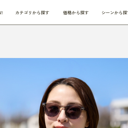
!
カテゴリから探す
価格から探す
シーンから探
つめた〜い夏、どうぞ！
HEALTHY
家電
HOME
ファッション
- 3,000円
3,000円 - 5,000円
5,000円 - 10,000円
OP10
すべて
すべて
すべて
すべて
す
朝までぐっすり
リビング家電
居心地のいい空間
服
ひ
商品 (新着順)
本気で休む
キッチン家電
家事ルンルン
バッグ
ほ
覧
いつも清潔
美容・健康家電
食いしん坊クラブ
靴・靴下
や
じぶんメンテナンス
オーディオ家電
料理と団らん
レイングッズ
仕
め割引
おうちエクササイズ
ファッション／小物
レット
の他
日用品
健康・美容
すべて
すべて