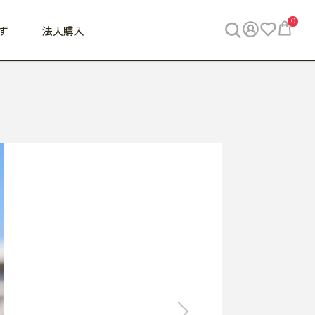
0
す
法人購入
WORK
ビジネス
ENJOY
寝具
10,000円 - 30,000円
30,000円以上
べて
すべて
すべて
すべて
らめきデスク
PC・スマホ関連
お出かけスパイス
敷き寝具
っと一息ふぅ
椅子・クッション
思い出トラベル
掛け寝具
っぱり清潔感
収納
外で過ごすって最高
パジャマ
事へGO
ビジネス／小物
好き・・にどっぷり
枕・小物
食料品
旅行・遊び
すべて
すべて