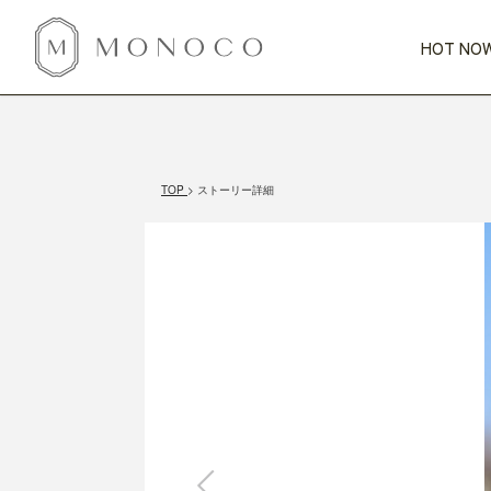
HOT NOW
新商品
CATEGORY
PRICE
SCENE
HOT NOW!
GIFTS
インテリア
1,000円未満
1,000円 
TOP
ストーリー詳細
今週のT
カテゴリから探す
価格から探す
シーンから探す
すべて
すべて
特別な贈りもの
家具
すべての
会話が弾む
収納
特集一
気のきく手土産
照明
毎日使ってね
インテリア雑貨
おまと
ベランダ・庭
アウト
インテリア／そ
キッチン
すべて