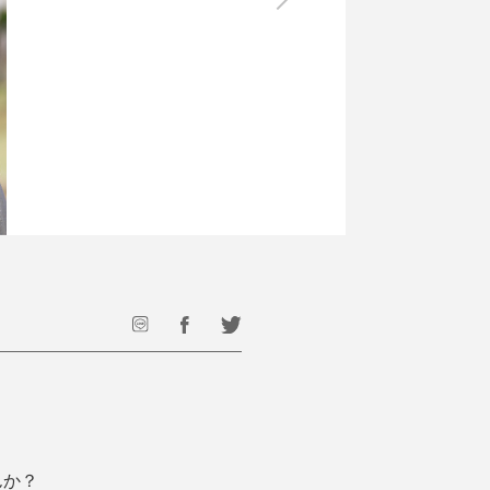
最後のひと口までキンキン
ドリンク
旅行
フード
アウトドア
旅行遊び／その他
んか？