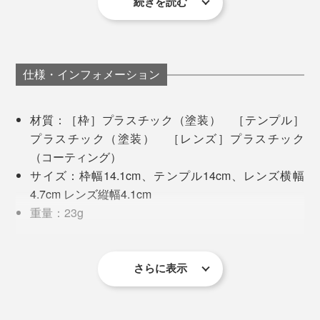
続きを読む
さらに、日本人は欧米人に比べて、浴びる紫外線の量が
1.66倍。彫りの深くない日本人は、さまざまな角度から
また、
テンプルの付け根部分にバネを仕込む
ことで、顔
光が侵入しやすいのだとか。
のサイズの違いにアジャスト。ほどよくフィットしつ
つ、長時間かけても痛くなりにくい、快適なかけ心地が
仕様・インフォメーション
目の健康のためにも、美容のためにも、サングラスの
つくられています。
UVカット率は気にしたいところ。
材質：［枠］プラスチック（塗装） ［テンプル］
あなたのサングラス、まぶしさ対策だけで、選んでいま
プラスチック（塗装） ［レンズ］プラスチック
せんか？
（コーティング）
サイズ：枠幅14.1cm、テンプル14cm、レンズ横幅
4.7cm レンズ縦幅4.1cm
重量：23g
視界から“余計な情報”が減るだけで、こんなにラクにな
セット内容：偏光調光グラス、ケース、メガネ拭き
る。運転の時の疲れ方も違うと思います。
用クロス、偏光チェックカード（箱入り）
さらに表示
軽くてズレないので、長時間かけていても快適。かけて
＜ご注意＞
いることを忘れて、サングラスの上から目をこすろうと
レンズを拭く際は、ホコリや異物を洗い流してから
複数のスタッフで試着してみましたが、不思議と全員似
しちゃいました（笑）