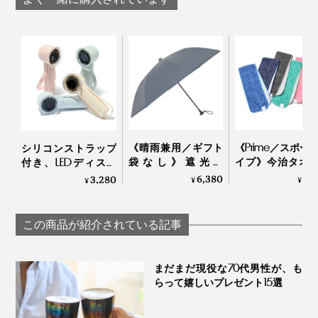
きすぎず、尖りすぎず、丸すぎず。スタイリッシュなだ
けでなく、男女・シーン・服のテイスト問わずなじん
で、人相がやさしく見えるデザインです。
色は、「マットブラック」と、透明感のある「クリアグ
レー」の２色展開。レンズは共通のグレーです。
どちらも万能カラーですが、「マットブラック」はキリ
《晴雨兼用／ギフト
《Prime／スポー
シリコンストラップ
袋なし》遮光率
イプ》今治タオ
付き、LEDディスプ
ッとしたイメージ。「クリアグレー」はソフトなイメー
100％、折り畳まな
冷感生地のハイ
レイの「大風量モバ
6,380
3,
3,280
¥
¥
¥
ジに。
い“短傘”｜+TIC
ッドタオル｜ー℃
イルファン」
HYBRID
この商品が紹介されている記事
まだまだ現役な70代男性が、も
らって嬉しいプレゼント15選