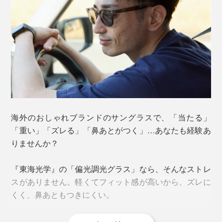
明にはなりませんが、実際に室内でかけると、はっきり
と目が透けて見えるくらいに薄いグレーになりました。
参天製薬が行なった調査
によると、普段、紫外線対
（※）
※気温等の条件により、レンズの調光機能に差異が発生する場合があります。
策をしているのは、顔91％、体52％に対し、目は
※安全のため、夜間や暗い時間帯の運転時の使用は控えていただくことを推奨して
14％。目のケアはおろそかになりがちですが、紫外線を
います。
目から浴びることには、こんなデメリットがあります。
※参天製薬「意外と知らない!? 「
目の紫外線対策」のウソ・ホント
」
海外のおしゃれブランドのサングラスで、「当たる」
「重い」「ズレる」「鼻あとがつく」…あなたも経験あ
① 「目の日焼け」が「肌の日焼け」の一因に
りませんか？
目に強い紫外線が入ると、それを察知した脳が防御反応
を示し、体内に「メラニン色素」を作るように命令。顔
『東海光学』の「偏光調光グラス」なら、そんなストレ
や体のUVケアを頑張っていても、目を無防備にさらし
スがありません。軽くてフィット感が高いから、ズレに
ていると、せっかくの努力が台無しに。
くく、鼻あともつきにくい。