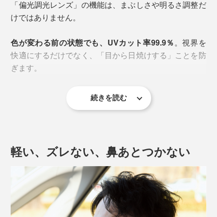
「偏光調光レンズ」の機能は、まぶしさや明るさ調整だ
計な緊張も生まれがちに
。
けではありません。
目の疲れや肩こりは、集中力の低下を引き起こす原因に
色が変わる前の状態でも、UVカット率99.9％
。視界を
も。
快適にするだけでなく、「目から日焼けする」ことを防
ぎます。
だからこそ、余計な反射光を抑えることが大切。視界の
コントラストが整い、目の負担が軽くなるだけでなく、
続きを読む
体の緊張もふっとゆるみます。
目の負担が軽くなれば、過ごしやすさも変わる。毎日
の“なんとなくの疲れ”に、静かに効く対策です。
軽い、ズレない、鼻あとつかない
つまり、レンズが自動的に、視界全体の明るさを最適化
本品には、「偏光レンズテスター」が付いているので、
してくれるというわけです。
届いたらその効果を試してみてください。
「偏光調光グラス」の場合は、偏光フィルターにある程
度の色が入るため、紫外線のない場所でも完全な無色透