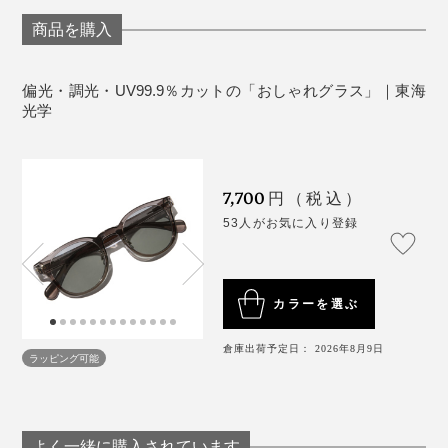
専用のメガネ拭きで拭き上げてください。
合う。男女、年齢、顔の大きさ、服のタイプ、みんなバ
調光レンズは、紫外線を受けて発色します。温度依
商品を購入
ラバラなのに、不思議となじみます。しかも、印象がマ
存性が高いため、温度が低いほどよく調光します。
イルド。
傘や帽子で紫外線を遮ったり、紫外線カットガラス
偏光・調光・UV99.9％カットの「おしゃれグラス」｜東海
に覆われた車の中では調光レンズは濃くなりませ
光学
ん。
車のフロントガラスの種類（熱強化ガラス）やオー
トバイのヘルメットシールドの種類によっては、歪
7,700
円（税込）
みが見えるものがあります。その場合は視界が悪く
53人がお気に入り登録
なりますので使用しないでください。
携帯電話、パソコン、テレビ、カーナビなど偏光板
を使用した液晶画面は、種類や見る角度により暗く
カラーを選ぶ
なったり歪みが見えることがあります。
高温のところに置いたり、傷をつける可能性がある
倉庫出荷予定日： 2026年8月9日
ラッピング可能
金属などと一緒に保管しないでください。
衝撃を受けるスポーツ等では破損により負傷する可
理由は、フレームに柔らかさがあるせいでしょうか。
能性がありますので使用しないでください。
あまり長時間目に掛けないようにご注意ください。
「ボストン型」をアレンジしたイメージで、レンズは大
よく一緒に購入されています