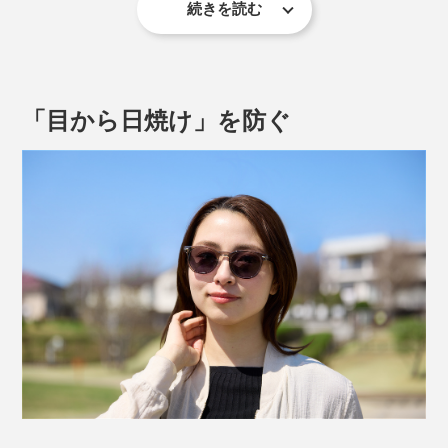
続きを読む
紫外線量の多い屋外ではレンズの色が濃くなり、視界全
体の明るさをトーンダウン。
「目から日焼け」を防ぐ
紫外線が少ない室内や夜間は、レンズの色が薄くなっ
日常に潜む“ギラつき”は、視界を奪うだけでなく、まぶ
て、裸眼に近い見え方に。
しさを避けようと目を細めることで、
顔や首まわりに余