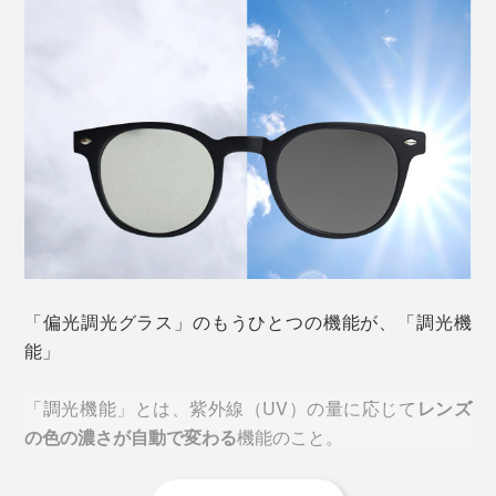
「偏光フィルター」がギラつきをブロックしてくれるか
ら、
車のフロントガラス越しの日差しや対向車の反射
「偏光調光グラス」のもうひとつの機能が、「調光機
ビルの窓ガラスやアスファルトの照り返し
能」
水面や雪山、ゴルフ場の芝生のギラつき
「調光機能」とは、紫外線（UV）の量に応じて
レンズ
シーズン問わず、余計な反射光を抑えて、視界のコント
の色の濃さが自動で変わる
機能のこと。
ラストが整います。