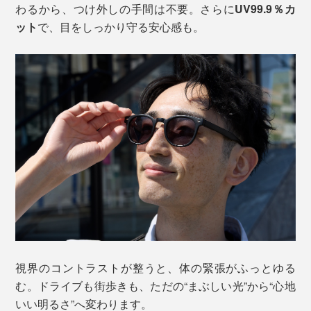
わるから、つけ外しの手間は不要。さらに
UV99.9％カ
ット
で、目をしっかり守る安心感も。
視界のコントラストが整うと、体の緊張がふっとゆる
む。ドライブも街歩きも、ただの“まぶしい光”から“心地
いい明るさ”へ変わります。