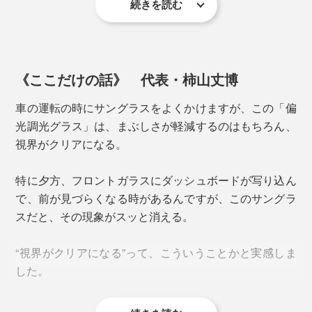
② 目の病気の一因に
続きを読む
重量はたったの23g。レンズもフレームも軽量なプラス
紫外線により角質がダメージを受けると、充血や痛みの
ティックを採用。長時間のドライブでも疲れにくい仕様
原因に。「加齢黄斑変性」「剣裂斑」「白内障」など
です。
も、紫外線によるダメージの蓄積が危険因子の一つとし
て知られています。
《ここだけの話》 代表・柿山丈博
日本人の骨格に合わせ、
鼻パッドを高めに設定
し、ソフ
トに支えつつ、まつ毛や頬が当たるのを防いでいます。
車の運転の時にサングラスをよくかけますが、この「偏
光調光グラス」は、まぶしさが軽減するのはもちろん、
視界がクリアになる。
特に夕方、フロントガラスにダッシュボードが写り込ん
で、前が見づらくなる時があるんですが、このサングラ
スだと、その現象がスッと消える。
“視界がクリアになる”って、こういうことかと実感しま
した。