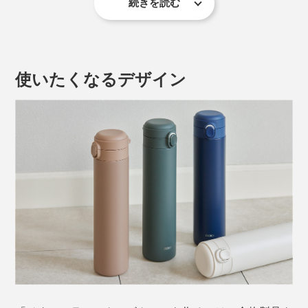
素材。
続きを読む
開ける、飲む、閉めるの一連の動作が
片手で完結
するの
コーヒーなどの香りの強いものを入れてしまうと、その
で、運転中や歩行中の水分補給もスムーズ。ボトルを傾
あとのドリンクに香りが移ってゲンナリした経験、誰し
けて飲む時も、
フタが顔に当たらない
ように設計されて
もあるでしょう。
使いたくなるデザイン
います。