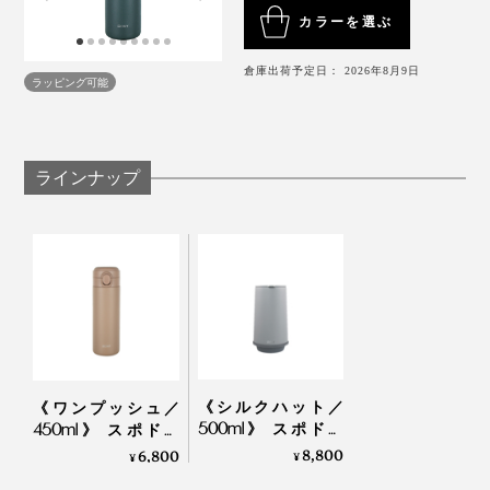
カラーを選ぶ
倉庫出荷予定日： 2026年8月9日
ラッピング可能
ラインナップ
4. 倒れても漏れなし
《シルクハット／
《ワンプッシュ／
耐熱温度120℃のシリコンゴムを使用した密閉設計。フ
500ml》 スポドリ
450ml》 スポドリ
タをきちんと閉めておけば、バッグの中で横倒しになっ
OK、金属臭・ニオイ
OK、金属臭・ニオイ
8,800
6,800
¥
¥
ても、漏れる心配はありません。
移りなし、チタンセ
移りなし、チタンセ