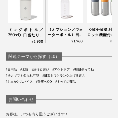
イや味が付着しにくいため、お手入れも簡単。食器用洗
剤と柔らかいスポンジで、優しく洗ってください。
《オプション／ウォ
《保冷保温340m
《マグボトル／
ーターボトル》日本
ロック機能付き
350ml》口当たりの
茶パウダーと水を入
飲みタイプの「
いい飲み口、ひとひ
1,760
5,
4,950
¥
¥
¥
れて振るだけですぐ
ンレス製タンブ
ねりで開閉できる真
飲める、耐熱温度80
ー」｜Black+Blum
空2層構造の「上ル
度の
入ルオリジナルボト
関連テーマから探す（10）
「NODOKA×KINTO
ル
コラボボトル
#日用品
#水筒
#旅行＆遊び
#アウトドア
#毎日使ってね
（500ml）」｜THE
#法人ギフト名入れ可能
#日常をひとランク上げる道具
NODOKA
#お出かけスパイス
#仕事へGO
#すべての商品
お問い合わせ
お客様、いつも有り難うございます！