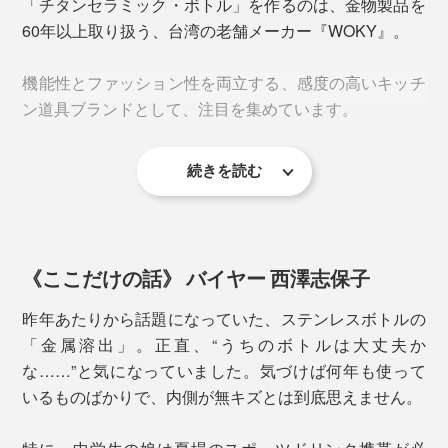
「チタンセラミック・ボトル」を作るのは、金物製品を
そんな、心配や味変を解消してくれるのが、『WOKY』
60年以上取り扱う、台湾の老舗メーカー『WOKY』。
のチタンセラミック・ボトル。
フタを閉めてボタンを下げればロック状態に。バッグの
中でフタが空いてしまう心配もありません。
機能性とファッション性を両立する、感度の高いキッチ
酸やアルカリに強く
、医療器具や食器にも使われる、
高
ン道具ブランドとして、注目を集めています。
純度チタンをセラミックに配合
。硬度・耐摩耗性に優れ
たコーティングを施しています。
2. スリムで軽量
続きを読む
このボトルの魅力も、機能性だけではありません。ミニ
たっぷり容量でも、
直径6.5cm
。直径7cm前後の600ml
マルなのにどこか温かみのあるデザインで、キッチンや
ペットボトルよりもひと回りスリムで、
車のドリンクホ
デスク、ファッションにも自然と馴染みます。
ルダーにも収まる
サイズ。
※直径は450mlと同じです。
《ここだけの話》 バイヤー 西澤志保子
昨年あたりから話題になっていた、ステンレスボトルの
「金属溶出」。正直、“うちのボトルは大丈夫か
な……”と気になっていました。気づけば何年も使って
いるものばかりで、内側が無キズとは到底思えません。