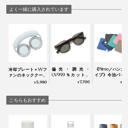
ラミックコーティン
ラミックコーティン
グ・ボトル｜WOKY
グ・ボトル｜WOKY
よく一緒に購入されています
偏光・調光・
《Prime／ハンカ
冷却プレート＋Wフ
UV99.9％カットの
イプ》今治パイ
ァンのネッククーラ
「おしゃれグラス」
冷感生地のハイ
ー｜Neck Band Fan
7,700
1,
5,980
¥
¥
¥
｜東海光学
ッドタオル｜ー℃
COOLING
予備のシリコンパッキンが付属しています
こちらもおすすめ
5. お手入れ簡単
内側のチタン配合セラミックコーティングにより、ニオ