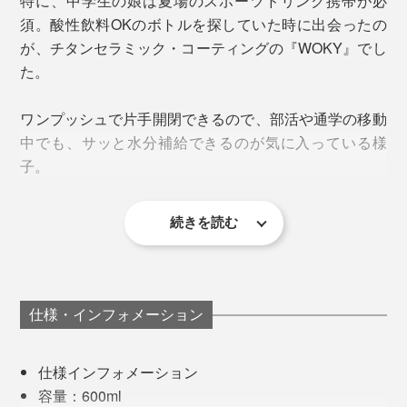
特に、中学生の娘は夏場のスポーツドリンク携帯が必
須。酸性飲料OKのボトルを探していた時に出会ったの
が、チタンセラミック・コーティングの『WOKY』でし
この技術、ボトルに採用したのは『WOKY』が初
！
（※）
た。
※台湾で初、日本市場での販売も初めて
ワンプッシュで片手開閉できるので、部活や通学の移動
味、香り、栄養を損なわず、ドリンクをそのままの状態
カラー展開は、日本ではあまり見かけないニュアンスカ
中でも、サッと水分補給できるのが気に入っている様
重さもわずか約307g。バッグやリュックのサイドポケ
でキープ。同じボトルを気兼ねなく使いまわせます。
ラー。
子。
ットに入れて、持ち運びやすいコンパクトサイズです。
毎日、口にするものだからこそ、“何を飲むか”だけでな
ホワイト／アイボリー系の温かい白
く、“何で飲むか”も見直してみてください。
ブラウン／優しいミルクティー色
続きを読む
スリムだからリュックの外ポケットにも入れやすく、小
3. 保冷保温力
グリーン／くすみ感のあるカーキ色
さい手でも握りやすい。ワンプッシュタイプでも、フタ
ブルー／深みのあるネイビー色
が不意に開いたりしたこともないそうです。
本体は
真空二重構造
で保冷保温力バツグン。氷だけを入
れて検証したところ、なんと24時間以上、溶けきること
主張しすぎないシルバーのロゴが、ボトル下部にさりげ
仕様・インフォメーション
はありませんでした（室温20〜24℃、4回フタを外して
なく配置されているのも好印象です。
確認）。フタを取り外した時の口径は5cmで、製氷器の
仕様インフォメーション
氷なら楽々入ります。
容量：600ml