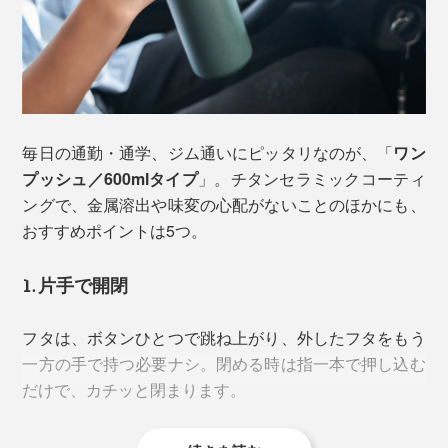
毎日の通勤・通学、ジム通いにピッタリなのが、「
ワン
プッシュ／600mlタイプ
」。チタンセラミックコーティ
ングで、金属溶出や味変の心配がないことのほかにも、
おすすめポイントは5つ。
もちろん、キズのないステンレスなら、すぐに問題が起
1. 片手で開閉
きるわけではありません。ただ、毎日使ううちに細かな
キズは避けられず、数年使ったボトルの内側を確認する
フタは、ボタンひとつで跳ね上がり、外したフタをもう
のも難しいもの。やっぱり気になります。
一方の手で持つ必要ナシ。閉める時は指一本で押し込む
だけで、カチッと閉まります。
また、そもそもステンレスやプラスティックは、表面に
微細な凹凸があり、ドリンクの成分や香りが残りやすい