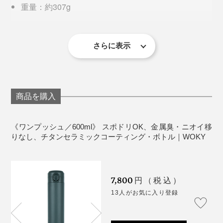
重量：約307g
サイズ：口径5cm、底径6.5cm、高さ26.6cm
材質：［本体］ステンレス（チタン+セラミックコー
ティング） ［フタ・飲み口］ ポリプロピレン ［パッ
さらに表示
キン］シリコーン
真空二重構造
スポーツドリンク、酸性のジュースに使用可。炭酸
は不可
商品を購入
生産国：中国（台湾企画）
左から、「ホワイト」「ブラウン」「グリーン」「ブルー」
一方で私は、こまめな水分補給には「ワンプッシュ」、
《ワンプッシュ／600ml》 スポドリOK、金属臭・ニオイ移
飲み物の味や香りを楽しみたい時は「シルクハット」
りなし、チタンセラミックコーティング・ボトル｜WOKY
さらに、マットな質感が手にしっとり馴染み、持つたび
を、自然と使い分けるように。
にちょっと気分が上がる。毎日使うものだからこ
ドリンクを入れて8時間の温度変化は下図の通り。温か
そ、“使いたくなるデザイン”って、やっぱり大事だと実
色合いも上品なので、娘と色違いをそろえて楽しんでし
7,800
いものは温かく、冷たいものは冷たいまま、
一日中おい
円（税込）
感します。
ます。
しい温度をキープ
します。
13人がお気に入り登録