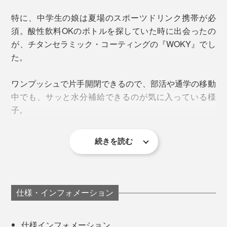
特に、中学生の娘は夏場のスポーツドリンク携帯が必
須。酸性飲料OKのボトルを探していた時に出会ったの
が、チタンセラミック・コーティングの『WOKY』でし
この技術、ボトルに採用したのは『WOKY』が初
！
（※）
た。
※台湾で初、日本市場での販売も初めて
ワンプッシュで片手開閉できるので、部活や通学の移動
味、香り、栄養を損なわず、ドリンクをそのままの状態
カラー展開は、日本ではあまり見かけないニュアンスカ
中でも、サッと水分補給できるのが気に入っている様
重さもわずか約307g。バッグやリュックのサイドポケ
でキープ。同じボトルを気兼ねなく使いまわせます。
ラー。
子。
ットに入れて、持ち運びやすいコンパクトサイズです。
毎日、口にするものだからこそ、“何を飲むか”だけでな
ホワイト／アイボリー系の温かい白
く、“何で飲むか”も見直してみてください。
ブラウン／優しいミルクティー色
続きを読む
スリムだからリュックの外ポケットにも入れやすく、小
3. 保冷保温力
グリーン／くすみ感のあるカーキ色
さい手でも握りやすい。ワンプッシュタイプでも、フタ
ブルー／深みのあるネイビー色
が不意に開いたりしたこともないそうです。
本体は
真空二重構造
で保冷保温力バツグン。氷だけを入
れて検証したところ、なんと24時間以上、溶けきること
主張しすぎないシルバーのロゴが、ボトル下部にさりげ
仕様・インフォメーション
はありませんでした（室温20〜24℃、4回フタを外して
なく配置されているのも好印象です。
確認）。フタを取り外した時の口径は5cmで、製氷器の
仕様インフォメーション