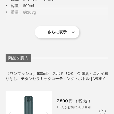
氷なら楽々入ります。
容量：600ml
重量：約307g
サイズ：口径5cm、底径6.5cm、高さ26.6cm
材質：［本体］ステンレス（チタン+セラミックコー
ティング） ［フタ・飲み口］ ポリプロピレン ［パッ
さらに表示
キン］シリコーン
真空二重構造
スポーツドリンク、酸性のジュースに使用可。炭酸
は不可
商品を購入
生産国：中国（台湾企画）
左から、「ホワイト」「ブラウン」「グリーン」「ブルー」
一方で私は、こまめな水分補給には「ワンプッシュ」、
《ワンプッシュ／600ml》 スポドリOK、金属臭・ニオイ移
飲み物の味や香りを楽しみたい時は「シルクハット」
りなし、チタンセラミックコーティング・ボトル｜WOKY
さらに、マットな質感が手にしっとり馴染み、持つたび
を、自然と使い分けるように。
にちょっと気分が上がる。毎日使うものだからこ
ドリンクを入れて8時間の温度変化は下図の通り。温か
そ、“使いたくなるデザイン”って、やっぱり大事だと実
色合いも上品なので、娘と色違いをそろえて楽しんでし
7,800
いものは温かく、冷たいものは冷たいまま、
一日中おい
円（税込）
感します。
ます。
しい温度をキープ
します。
13人がお気に入り登録