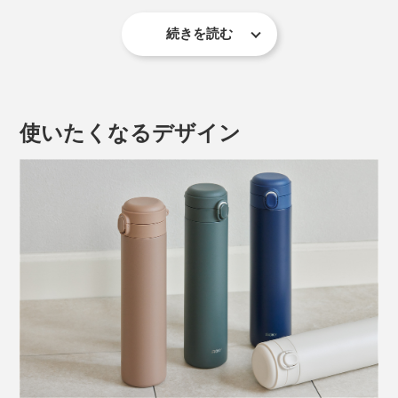
微細な凹凸があり、ドリンクの成分や香りが残りやすい
素材。
続きを読む
開ける、飲む、閉めるの一連の動作が
片手で完結
するの
コーヒーなどの香りの強いものを入れてしまうと、その
で、運転中や歩行中の水分補給もスムーズ。ボトルを傾
あとのドリンクに香りが移ってゲンナリした経験、誰し
けて飲む時も、
フタが顔に当たらない
ように設計されて
もあるでしょう。
使いたくなるデザイン
います。