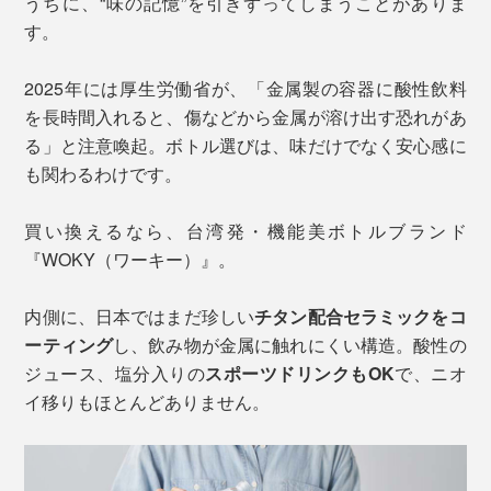
うちに、“味の記憶”を引きずってしまうことがありま
す。
2025年には厚生労働省が、「金属製の容器に酸性飲料
を長時間入れると、傷などから金属が溶け出す恐れがあ
る」と注意喚起。ボトル選びは、味だけでなく安心感に
も関わるわけです。
買い換えるなら、台湾発・機能美ボトルブランド
『WOKY（ワーキー）』。
内側に、日本ではまだ珍しい
チタン配合セラミックをコ
ーティング
し、飲み物が金属に触れにくい構造。酸性の
ジュース、塩分入りの
スポーツドリンクもOK
で、ニオ
イ移りもほとんどありません。