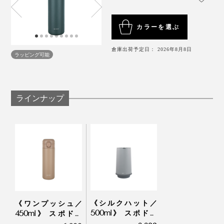
カラーを選ぶ
倉庫出荷予定日： 2026年8月8日
ラッピング可能
ラインナップ
4. 倒れても漏れなし
《シルクハット／
《ワンプッシュ／
耐熱温度120℃のシリコンゴムを使用した密閉設計。フ
500ml》 スポドリ
450ml》 スポドリ
タをきちんと閉めておけば、バッグの中で横倒しになっ
OK、金属臭・ニオイ
OK、金属臭・ニオイ