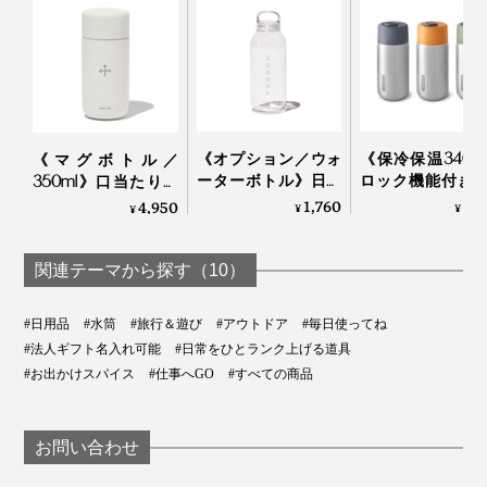
内側のチタン配合セラミックコーティングにより、ニオ
イや味が付着しにくいため、お手入れも簡単。食器用洗
剤と柔らかいスポンジで、優しく洗ってください。
《オプション／ウォ
《保冷保温340m
《マグボトル／
ーターボトル》日本
ロック機能付き
350ml》口当たりの
茶パウダーと水を入
飲みタイプの「
いい飲み口、ひとひ
1,760
5,
4,950
¥
¥
¥
れて振るだけですぐ
ンレス製タンブ
ねりで開閉できる真
飲める、耐熱温度80
ー」｜Black+Blum
空2層構造の「上ル
度の
入ルオリジナルボト
関連テーマから探す（10）
「NODOKA×KINTO
ル
コラボボトル
#日用品
#水筒
#旅行＆遊び
#アウトドア
#毎日使ってね
（500ml）」｜THE
#法人ギフト名入れ可能
#日常をひとランク上げる道具
NODOKA
#お出かけスパイス
#仕事へGO
#すべての商品
お問い合わせ