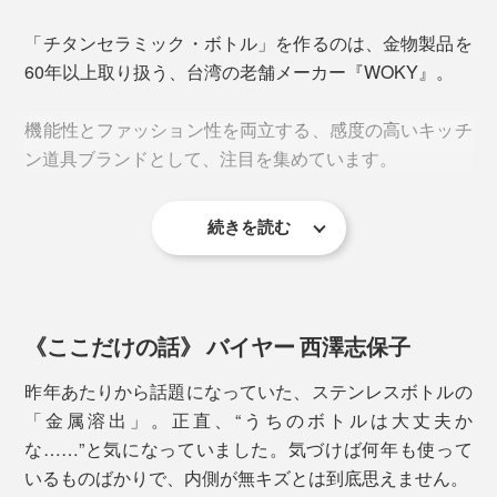
「チタンセラミック・ボトル」を作るのは、金物製品を
そんな、心配や味変を解消してくれるのが、『WOKY』
60年以上取り扱う、台湾の老舗メーカー『WOKY』。
のチタンセラミック・ボトル。
フタを閉めてボタンを下げればロック状態に。バッグの
中でフタが空いてしまう心配もありません。
機能性とファッション性を両立する、感度の高いキッチ
酸やアルカリに強く
、医療器具や食器にも使われる、
高
ン道具ブランドとして、注目を集めています。
純度チタンをセラミックに配合
。硬度・耐摩耗性に優れ
たコーティングを施しています。
2. スリムで軽量
続きを読む
このボトルの魅力も、機能性だけではありません。ミニ
たっぷり容量でも、
直径6.5cm
。直径7cm前後の600ml
マルなのにどこか温かみのあるデザインで、キッチンや
ペットボトルよりもひと回りスリムで、
車のドリンクホ
デスク、ファッションにも自然と馴染みます。
ルダーにも収まる
サイズ。
※直径は450mlと同じです。
《ここだけの話》 バイヤー 西澤志保子
昨年あたりから話題になっていた、ステンレスボトルの
「金属溶出」。正直、“うちのボトルは大丈夫か
な……”と気になっていました。気づけば何年も使って
いるものばかりで、内側が無キズとは到底思えません。