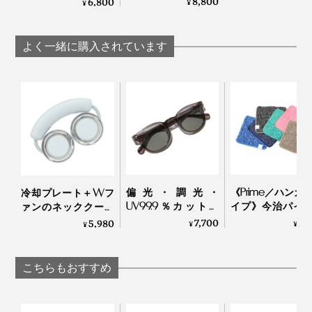
8,800
6,800
¥
¥
ても、漏れる心配はありません。
移りなし、チタンセ
移りなし、チタンセ
ラミックコーティン
ラミックコーティン
グ・ボトル｜WOKY
グ・ボトル｜WOKY
よく一緒に購入されています
偏光・調光・
《Prime／ハンカ
冷却プレート＋Wフ
UV99.9％カットの
イプ》今治パイ
ァンのネッククーラ
「おしゃれグラス」
冷感生地のハイ
ー｜Neck Band Fan
7,700
1,
5,980
¥
¥
¥
｜東海光学
ッドタオル｜ー℃
COOLING
予備のシリコンパッキンが付属しています
こちらもおすすめ
5. お手入れ簡単