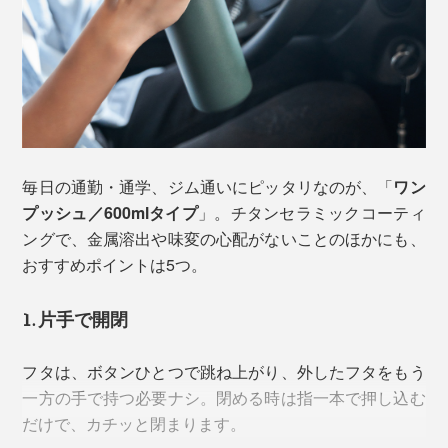
毎日の通勤・通学、ジム通いにピッタリなのが、「
ワン
プッシュ／600mlタイプ
」。チタンセラミックコーティ
ングで、金属溶出や味変の心配がないことのほかにも、
おすすめポイントは5つ。
もちろん、キズのないステンレスなら、すぐに問題が起
1. 片手で開閉
きるわけではありません。ただ、毎日使ううちに細かな
キズは避けられず、数年使ったボトルの内側を確認する
フタは、ボタンひとつで跳ね上がり、外したフタをもう
のも難しいもの。やっぱり気になります。
一方の手で持つ必要ナシ。閉める時は指一本で押し込む
だけで、カチッと閉まります。
また、そもそもステンレスやプラスティックは、表面に