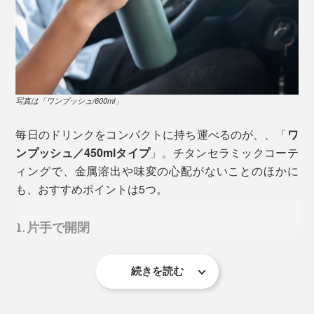
写真は「ワンプッシュ/600ml」
毎日のドリンクをコンパクトに持ち運べるのが、、「
ワ
ンプッシュ／450mlタイプ
」。チタンセラミックコーテ
ィングで、金属溶出や味変の心配がないことのほかに
も、おすすめポイントは5つ。
もちろん、キズのないステンレスなら、すぐに問題が起
きるわけではありません。ただ、毎日使ううちに細かな
1. 片手で開閉
キズは避けられず、数年使ったボトルの内側を確認する
のも難しいもの。やっぱり気になります。
続きを読む
フタは、ボタンひとつで跳ね上がり、外したフタをもう
また、そもそもステンレスやプラスティックは、表面に
一方の手で持つ必要ナシ。閉める時は指一本で押し込む
微細な凹凸があり、ドリンクの成分や香りが残りやすい