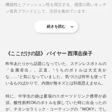
機能性とファッション性を両立する、感度の高いキッチ
そんな、心配や味変を解消してくれるのが、『WOKY』
フタを閉めてボタンを下げればロック状態に。バッグの
ン道具ブランドとして、注目を集めています。
のチタンセラミック・ボトル。
中でフタが空いてしまう心配もありません。
酸やアルカリに強く
、医療器具や食器にも使われる、
高
続きを読む
2. スリムで軽量
このボトルの魅力も、機能性だけではありません。ミニ
純度チタンをセラミックに配合
。硬度・耐摩耗性に優れ
マルなのにどこか温かみのあるデザインで、キッチンや
たコーティングを施しています。
直径は、600mlタイプと同じ
6.5cm
。直径7cm前後の
デスク、ファッションにも自然と馴染みます。
600mlペットボトルよりもひと回りスリムで、
車のドリ
《ここだけの話》 バイヤー 西澤志保子
ンクホルダーにも収まる
サイズ。
※直径は450mlと同じです。
昨年あたりから話題になっていた、ステンレスボトルの
「金属溶出」。正直、“うちのボトルは大丈夫か
な……”と気になっていました。気づけば何年も使って
いるものばかりで、内側が無キズとは到底思えません。
特に、中学生の娘は夏場のスポーツドリンク携帯が必
須。酸性飲料OKのボトルを探していた時に出会ったの
が、チタンセラミック・コーティングの『WOKY』でし